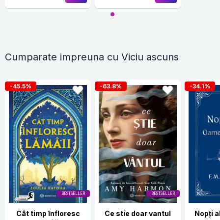
Cumparate impreuna cu Viciu ascuns
-45.5%
-63.8%
-34.1%
BESTSELLER
BESTSELLER
Cât timp înfloresc
Ce stie doar vantul
Nopți 