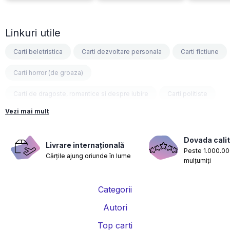
Linkuri utile
Carti beletristica
Carti dezvoltare personala
Carti fictiune
Carti horror (de groaza)
Carti de dragoste, romantice si despre iubire
Carti politiste
Vezi mai mult
Carti fantasy
Carti psihologice
Carti nutritie, sanatate si de slabit
Carti diete
Dovada calit
Livrare internațională
Peste 1.000.000
Cărțile ajung oriunde în lume
Carti despre sarcina si nastere
Carti educatie financiara
mulțumiți
Carti management si leadership
Carti marketing si vanzari
Categorii
Carti de istorie
Carti pentru copii
Carti Parintele Necula
Autori
Carti Dr. Alexandru Ciurea
Carti Parintele Vasile Ioana
Top carti