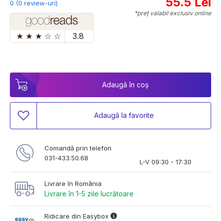
55.5 Lei
0 (0 review-uri)
*preț valabil exclusiv online
★
★
★
☆
☆
3.8
Adaugă în coș
Adaugă la favorite
Comandă prin telefon
031-433.50.68
L-V 09:30 - 17:30
Livrare în România
Livrare în 1-5 zile lucrătoare
Ridicare din Easybox