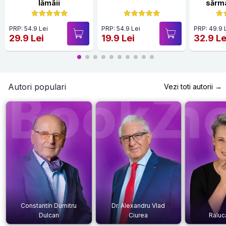
lămâii
sărma
Hardc
PRP: 54.9 Lei
PRP: 54.9 Lei
PRP: 49.9 
29.9 Lei
19.9 Lei
32.9 Le
Autori populari
Vezi toti autorii →
Constantin Dumitru
Dr. Alexandru Vlad
Dulcan
Ciurea
Raluc