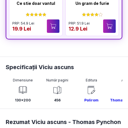
Ce stie doar vantul
Un gram de furie
PRP: 54.9 Lei
PRP: 51.9 Lei
P
19.9 Lei
12.9 Lei
1
Specificații Viciu ascuns
Dimensiune
Număr pagini
Editura
Aut
130x200
456
Polirom
Thomas P
Rezumat Viciu ascuns -
Thomas Pynchon