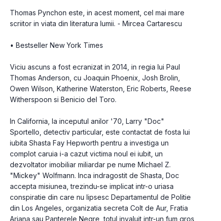
Thomas Pynchon este, in acest moment, cel mai mare 
scriitor in viata din literatura lumii. - Mircea Cartarescu

• Bestseller New York Times

Viciu ascuns a fost ecranizat in 2014, in regia lui Paul 
Thomas Anderson, cu Joaquin Phoenix, Josh Brolin, 
Owen Wilson, Katherine Waterston, Eric Roberts, Reese 
Witherspoon si Benicio del Toro.

In California, la inceputul anilor '70, Larry "Doc" 
Sportello, detectiv particular, este contactat de fosta lui 
iubita Shasta Fay Hepworth pentru a investiga un 
complot caruia i-a cazut victima noul ei iubit, un 
dezvoltator imobiliar miliardar pe nume Michael Z. 
"Mickey" Wolfmann. Inca indragostit de Shasta, Doc 
accepta misiunea, trezindu-se implicat intr-o uriasa 
conspiratie din care nu lipsesc Departamentul de Politie 
din Los Angeles, organizatia secreta Colt de Aur, Fratia 
Ariana sau Panterele Negre, totul invaluit intr-un fum gros 