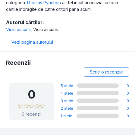
categoria
Thomas Pynchon
astfel incat ai ocazia sa toate
cartile indragite de catre cititori pana acum.
Autorul cărților:
Viciu ascuns
,
Viciu ascuns
→ Vezi pagina autorului
Recenzii
Scrie o recenzie
5 stele
0
0
4 stele
0
3 stele
0
2 stele
0
0 recenzii
1 stele
0