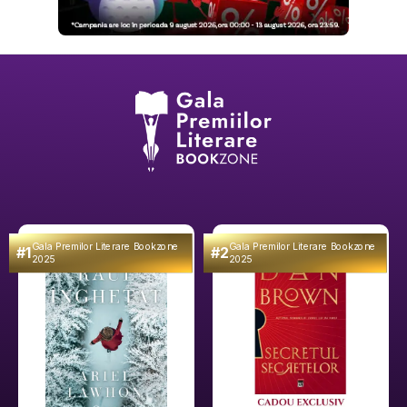
Gala Premilor Literare Bookzone
Gala Premilor Literare Bookzone
#1
#2
2025
2025