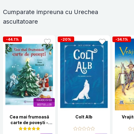
Cumparate impreuna cu Urechea
ascultatoare
-44.1%
-20%
-34.1%
HARDCOVER
BESTSELLER
Cea mai frumoasă
Colt Alb
Vrajit
carte de povești -
Editie cartonată