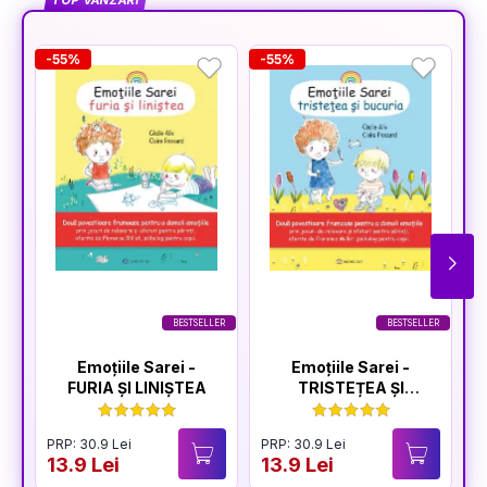
TOP VÂNZĂRI
-55%
-55%
-
BESTSELLER
BESTSELLER
Emoțiile Sarei -
Emoțiile Sarei -
FURIA ȘI LINIȘTEA
TRISTEȚEA ȘI
BUCURIA
PRP: 30.9 Lei
PRP: 30.9 Lei
P
13.9 Lei
13.9 Lei
1