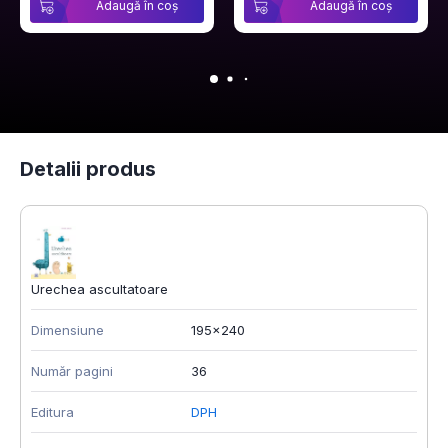
Adaugă în coș
Adaugă în coș
Detalii produs
Urechea ascultatoare
Dimensiune
195x240
Număr pagini
36
Editura
DPH