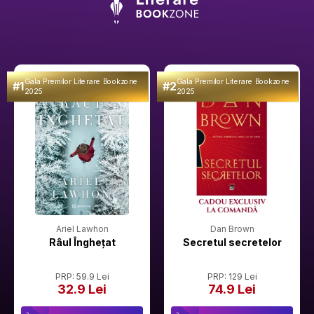
Gala Premilor Literare Bookzone
Gala Premilor Literare Bookzone
#1
#2
2025
2025
Ariel Lawhon
Dan Brown
Râul Înghețat
Secretul secretelor
PRP: 59.9 Lei
PRP: 129 Lei
32.9 Lei
74.9 Lei