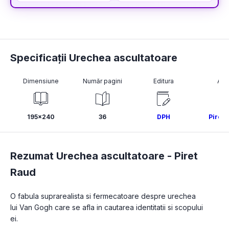
Specificații Urechea ascultatoare
Dimensiune
Număr pagini
Editura
Aut
195x240
36
DPH
Piret 
Rezumat Urechea ascultatoare -
Piret
Raud
O fabula suprarealista si fermecatoare despre urechea 
lui Van Gogh care se afla in cautarea identitatii si scopului 
ei.
