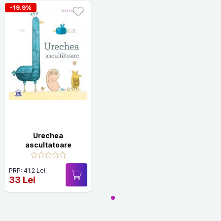
-19.9%
Urechea
ascultatoare
PRP: 41.2 Lei
33 Lei