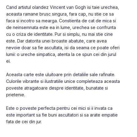
Cand artistul olandez Vincent van Gogh isi taie urechea, 
aceasta ramane brusc singura, fara cap, nu stie ce sa 
faca si incotro sa mearga. Constienta de cat de mica si 
de neinsemnata este ea in lume, urechea se confrunta 
cu o criza de identitate. Pur si simplu, nu mai stie cine 
este. Dar datorita unei broaste abatute, care avea 
nevoie doar sa fie ascultata, isi da seama ce poate oferi 
lumii: o ureche simpatica, atenta la ce spun cei din jurul 
ei.

Aceasta carte este uluitoare prin detaliile sale rafinate. 
Culorile vibrante si ilustratiile unice completeaza aceasta 
poveste atragatoare despre identitate, bunatate si 
prietenie.

Este o poveste perfecta pentru cei mici si ii invata ca 
este important sa fie buni ascultatori si sa arate empatie 