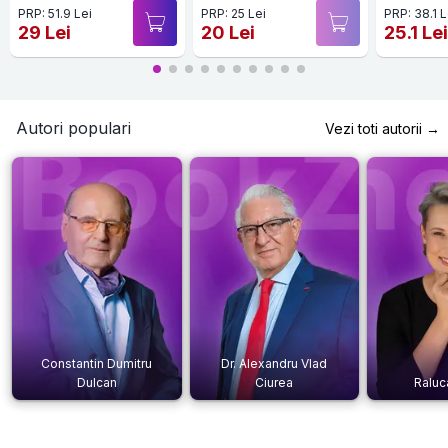
PRP: 51.9 Lei
PRP: 25 Lei
PRP: 38.1 L
29 Lei
20 Lei
25.1 Le
Autori populari
Vezi toti autorii →
Constantin Dumitru
Dr. Alexandru Vlad
Dulcan
Ciurea
Raluc