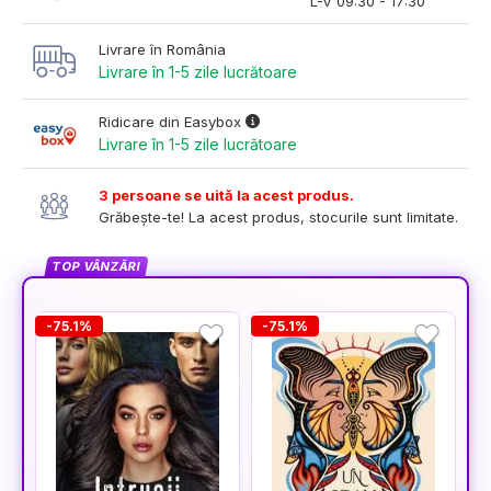
L-V 09:30 - 17:30
Livrare în România
Livrare în 1-5 zile lucrătoare
Ridicare din Easybox
Livrare în 1-5 zile lucrătoare
3 persoane se uită la acest produs.
Grăbește-te! La acest produs, stocurile sunt limitate.
TOP VÂNZĂRI
-75.1%
-75.1%
-