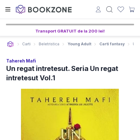
Transport GRATUIT de la 200 lei!
Carti
Beletristica
Young Adult
Carti fantasy
Un r
Tahereh Mafi
Un regat intretesut. Seria Un regat
intretesut Vol.1