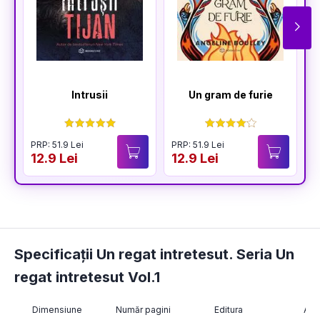
Intrusii
Un gram de furie
PRP: 51.9 Lei
PRP: 51.9 Lei
P
12.9 Lei
12.9 Lei
1
Specificații Un regat intretesut. Seria Un
regat intretesut Vol.1
Dimensiune
Număr pagini
Editura
Aut