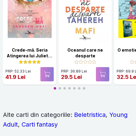
Crede-mă. Seria
Oceanul care ne
O emoti
Atingerea lui Juliette
desparte
Vol.7
PRP: 52.33 Lei
PRP: 36.89 Lei
PRP: 69.9 
41.9 Lei
29.5 Lei
32.5 Le
Alte carti din categoriile:
Beletristica
,
Young
Adult
,
Carti fantasy