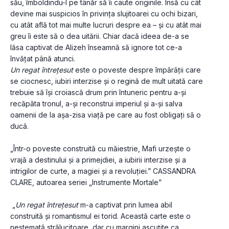
său, îmboldindu-l pe tânăr să îi caute originile. Însă cu cât 
devine mai suspicios în privința slujitoarei cu ochi bizari, 
cu atât află tot mai multe lucruri despre ea – și cu atât mai 
greu îi este să o dea uitării. Chiar dacă ideea de-a se 
lăsa captivat de Alizeh înseamnă să ignore tot ce-a 
învățat până atunci.
Un regat întrețesut 
este o poveste despre împărății care 
se ciocnesc, iubiri interzise și o regină de mult uitată care 
trebuie să își croiască drum prin întuneric pentru a-și 
recăpăta tronul, a-și reconstrui imperiul și a-și salva 
oamenii de la așa-zisa viață pe care au fost obligați să o 
ducă.
„Într-o poveste construită cu măiestrie, Mafi urzește o 
vrajă a destinului și a primejdiei, a iubirii interzise și a 
intrigilor de curte, a magiei și a revoluției.” CASSANDRA 
CLARE, autoarea seriei „Instrumente Mortale”
 „
Un regat întrețesut 
m-a captivat prin lumea abil 
construită și romantismul ei torid. Această carte este o 
nestemată strălucitoare, dar cu margini ascuțite ca 