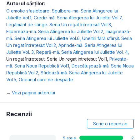
Autorul cărților:
O emotie sfasietoare
,
Spulbera-ma. Seria Atingerea lui
Juliette Vol.1
,
Crede-mă. Seria Atingerea lui Juliette Vol.7
,
Legământ de sânge. Seria Un regat întrețesut Vol.3
,
Elibereaza-ma. Seria Atingerea lui Juliette Vol.2
,
Imaginează-
mă. Seria Atingerea lui Juliette Vol.6
,
Uneltiri fără sfârșit. Seria
Un regat întrețesut Vol.2
,
Aprinde-mă. Seria Atingerea lui
Juliette Vol. 3
,
Repară-mă. Seria Atingerea lui Juliette Vol. 4
,
Un regat întrețesut. Seria Un regat intretesut Vol.1
,
Privește-
mă. Seria Noua Republică Vol.1
,
Descătușează-mă. Seria Noua
Republică Vol.2
,
Sfidează-mă. Seria Atingerea lui Juliette
Vol.5
,
Oceanul care ne desparte
→ Vezi pagina autorului
Recenzii
Scrie o recenzie
5 stele
2