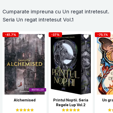
Cumparate impreuna cu Un regat intretesut.
Seria Un regat intretesut Vol.1
-41.7%
-37%
-75.1%
BESTSELLER
Alchemised
Printul Noptii. Seria
Un gr
Regele Lup Vol.2