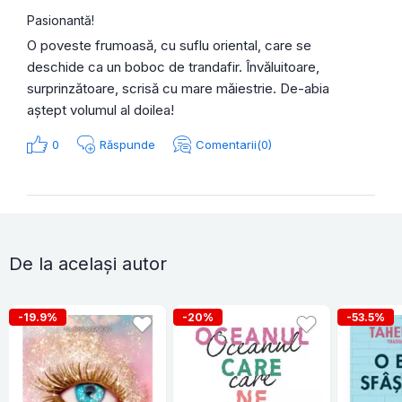
Pasionantă!
O poveste frumoasă, cu suflu oriental, care se
deschide ca un boboc de trandafir. Învăluitoare,
surprinzătoare, scrisă cu mare măiestrie. De-abia
aștept volumul al doilea!
0
Răspunde
Comentarii(0)
De la același autor
-19.9%
-20%
-53.5%