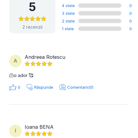
5
4 stele
0
3 stele
0
2 stele
0
2 recenzii
1 stele
0
Andreea Rotescu
A
🫠o ador 🥰
0
Răspunde
Comentarii(0)
Ioana BENA
I