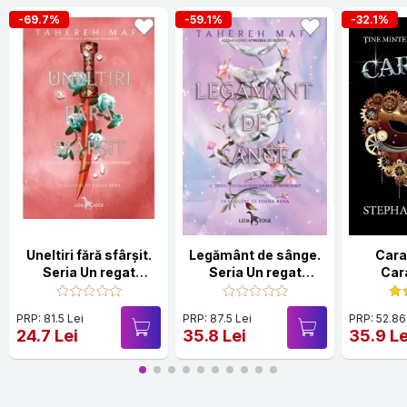
-69.7%
-59.1%
-32.1%
Uneltiri fără sfârșit.
Legământ de sânge.
Cara
Seria Un regat
Seria Un regat
Cara
întrețesut Vol.2
întrețesut Vol.3
PRP: 81.5 Lei
PRP: 87.5 Lei
PRP: 52.86
24.7 Lei
35.8 Lei
35.9 Le