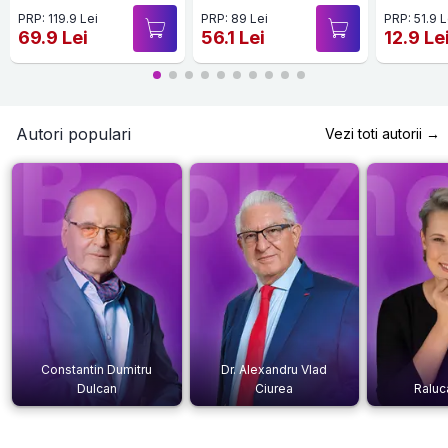
PRP: 119.9 Lei
PRP: 89 Lei
PRP: 51.9 L
69.9 Lei
56.1 Lei
12.9 Le
Autori populari
Vezi toti autorii →
Constantin Dumitru
Dr. Alexandru Vlad
Dulcan
Ciurea
Raluc