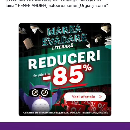
lama.” RENÉE AHDIEH, autoarea seriei „Urgia și zorile”