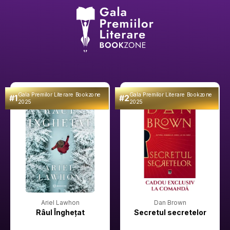
Gala Premilor Literare Bookzone
Gala Premilor Literare Bookzone
#1
#2
2025
2025
Ariel Lawhon
Dan Brown
Râul Înghețat
Secretul secretelor