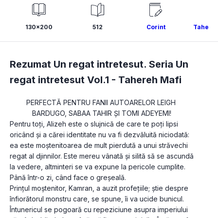
130x200
512
Corint
Tahereh
Rezumat Un regat intretesut. Seria Un
regat intretesut Vol.1 -
Tahereh Mafi
PERFECTĂ PENTRU FANII AUTOARELOR LEIGH 
BARDUGO, SABAA TAHIR ȘI TOMI ADEYEMI!
Pentru toți, Alizeh este o slujnică de care te poți lipsi 
oricând și a cărei identitate nu va fi dezvăluită niciodată: 
ea este moștenitoarea de mult pierdută a unui străvechi 
regat al djinnilor. Este mereu vânată și silită să se ascundă 
la vedere, altminteri se va expune la pericole cumplite.
Până într-o zi, când face o greșeală.
Prințul moștenitor, Kamran, a auzit profețiile; știe despre 
înfiorătorul monstru care, se spune, îi va ucide bunicul. 
Întunericul se pogoară cu repeziciune asupra imperiului 