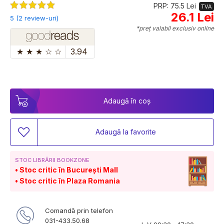
PRP: 75.5 Lei
TVA
26.1 Lei
5 (2 review-uri)
*preț valabil exclusiv online
★
★
★
☆
☆
3.94
Adaugă în coș
Adaugă la favorite
STOC LIBRĂRII BOOKZONE
Stoc critic în București Mall
Stoc critic în Plaza Romania
Comandă prin telefon
031-433.50.68