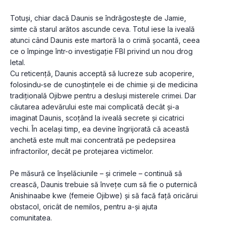
Totuși, chiar dacă Daunis se îndrăgostește de Jamie, 
simte că starul arătos ascunde ceva. Totul iese la iveală 
atunci când Daunis este martoră la o crimă șocantă, ceea 
ce o împinge într-o investigație FBI privind un nou drog 
letal.
Cu reticență, Daunis acceptă să lucreze sub acoperire, 
folosindu-se de cunoștințele ei de chimie și de medicina 
tradițională Ojibwe pentru a desluși misterele crimei. Dar 
căutarea adevărului este mai complicată decât și-a 
imaginat Daunis, scoțând la iveală secrete și cicatrici 
vechi. În același timp, ea devine îngrijorată că această 
anchetă este mult mai concentrată pe pedepsirea 
infractorilor, decât pe protejarea victimelor.
Pe măsură ce înșelăciunile – și crimele – continuă să 
crească, Daunis trebuie să învețe cum să fie o puternică 
Anishinaabe kwe (femeie Ojibwe) și să facă față oricărui 
obstacol, oricât de nemilos, pentru a-și ajuta 
comunitatea.