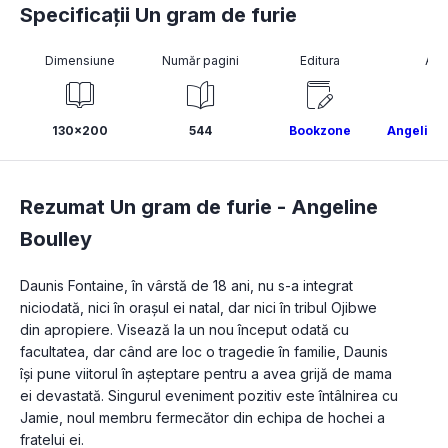
Specificații Un gram de furie
Dimensiune
Număr pagini
Editura
Aut
130x200
544
Bookzone
Angeline 
Rezumat Un gram de furie -
Angeline
Boulley
Daunis Fontaine, în vârstă de 18 ani, nu s-a integrat 
niciodată, nici în orașul ei natal, dar nici în tribul Ojibwe 
din apropiere. Visează la un nou început odată cu 
facultatea, dar când are loc o tragedie în familie, Daunis 
își pune viitorul în așteptare pentru a avea grijă de mama 
ei devastată. Singurul eveniment pozitiv este întâlnirea cu 
Jamie, noul membru fermecător din echipa de hochei a 
fratelui ei.