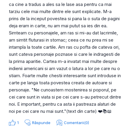
ca cine a tradus a ales sa le lase asa pentru ca mai
tarziu cele mai multe dintre ele sunt explicate. M-a
prins de la inceput povestea si pana la o suta de pagini
deja eram in carte, nu am mai putut sa ies din ea.
Simteam cu personajele, am ras si mi-au dat lacrimile,
am simtit fluturasi in stomac; ceea ce nu prea mi se
intampla la toate cartile. Am ras cu pofta de cateva ori,
sunt cateva personaje poznase si care le indragesti de
la prima aparitie. Cartea m-a invatat mai multe despre
indienii americani si am vazut o latura a lor pe care nu o
stiam. Foarte multe chestii interesante sunt introduse in
carte pe langa toata povestea creata de autoare si
personaje. "Ne cunoastem mostenirea si poporul, pe
cei care sunt in viata si pe cei care s-au petrecut dintre
noi. E important, pentru ca asta ii pastreaza alaturi de
noi pe cei care nu mai sunt."(text din carte) ❤️📚📖
1
Răspunde
Comentarii(0)