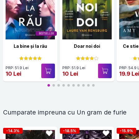
BESTSELLER
La bine și la rău
Doar noi doi
Ce stie
PRP: 51.9 Lei
PRP: 51.9 Lei
PRP: 54.9 
10 Lei
10 Lei
19.9 Le
Cumparate impreuna cu Un gram de furie
-14.3%
-18.5%
-15.9%