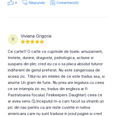
0
Răspunde
Comentarii(0)
Viviana Grigorie
V
Ce carte!!! O carte ce cuprinde de toate: amuzament,
tristete, durere, dragoste, psihologica, actiune si
suspans din plin; cred eu ca o sa placa absolut tuturor
indiferent de genul preferat. Nu este sangeroasa de
aceea zic. Titlul nu am inteles de ce este tradus asa, si
anume Un gram de furie. Nu prea are legatura cu ceea
ce se intampla zic eu, tradus din engleza ar fi
Pastratoarea focului( Firekeepers Daughter) ceea ce
ar avea sens.🤔 Inceputul m-a cam facut sa stramb un
pic din nas pentru ca are niste cuvinte in nativa
americana care nu sunt traduse in josul paginii si cred