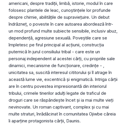
americani, despre tradiții, limbă, istorie, modul în care
folosesc plantele de leac, cunoștințele lor profunde
despre chimie, abilitățile de supraviețuire. Un debut
îndrăzneț, o poveste în care autoarea abordează într-
un mod profund multe subiecte sensibile, inclusiv abuz,
dependență, agresiune sexuală. Poveștile care se
împletesc pe firul principal al acțiunii, construcția
puternică în jurul consiliului tribal - care este un
personaj independent al acestei cărți, cu propriile sale
dinamici, mecanisme de funcționare, credințe - ,
unicitatea sa, suscită interesul cititorului și îl atrage în
această lume vie, excentrică și enigmatică. Intriga cărții
are în centru povestea impresionantă din interiorul
tribului, crimele tinerilor adulți legate de traficul de
droguri care se răspândește încet și ia mai multe vieți
nevinovate. Un roman captivant, complex și cu mai
multe straturi, înrădăcinat în comunitatea Ojiwbe căreia
îi aparține protagonista cărții, Daunis.