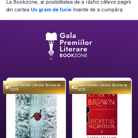
La Bookzone, ai posibilitatea de a răsfoi câteva pagini
din
cartea
Un gram de furie
înainte de a cumpăra.
Gala Premilor Literare Bookzone
Gala Premilor Literare Bookzone
#1
#2
2025
2025