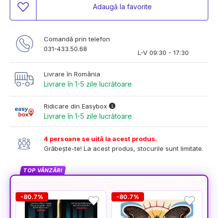
Adaugă la favorite
Comandă prin telefon
031-433.50.68
L-V 09:30 - 17:30
Livrare în România
Livrare în 1-5 zile lucrătoare
Ridicare din Easybox
Livrare în 1-5 zile lucrătoare
4 persoane se uită la acest produs.
Grăbește-te! La acest produs, stocurile sunt limitate.
TOP VÂNZĂRI
-80.7%
-80.7%
-