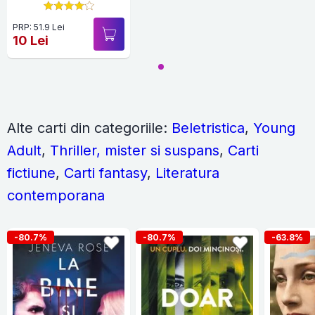
PRP: 51.9 Lei
10 Lei
Alte carti din categoriile:
Beletristica
,
Young
Adult
,
Thriller, mister si suspans
,
Carti
fictiune
,
Carti fantasy
,
Literatura
contemporana
-80.7%
-80.7%
-63.8%