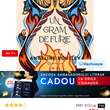
-80.7%
Răsfoiește
PRP: 51.9 Lei
TVA