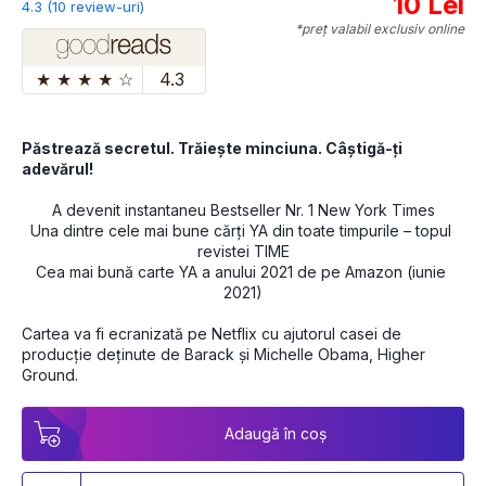
10 Lei
4.3 (10 review-uri)
*preț valabil exclusiv online
★
★
★
★
☆
4.3
Păstrează secretul. Trăiește minciuna. Câștigă-ți 
adevărul!
A devenit instantaneu Bestseller Nr. 1 New York Times
Una dintre cele mai bune cărți YA din toate timpurile – topul 
revistei TIME
Cea mai bună carte YA a anului 2021 de pe Amazon (iunie 
2021)
Cartea va fi ecranizată pe Netflix cu ajutorul casei de 
producție deținute de Barack și Michelle Obama, Higher 
Ground.
Adaugă în coș