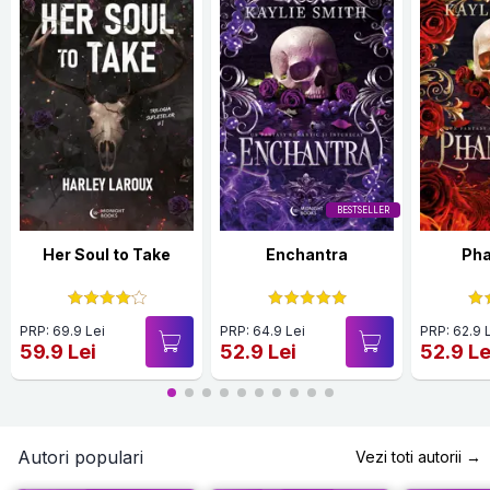
BESTSELLER
Her Soul to Take
Enchantra
Ph
PRP: 69.9 Lei
PRP: 64.9 Lei
PRP: 62.9 
59.9 Lei
52.9 Lei
52.9 Le
Autori populari
Vezi toti autorii →