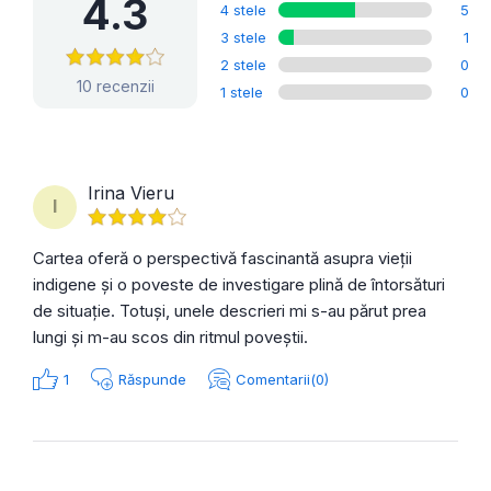
4.3
4 stele
5
3 stele
1
2 stele
0
10 recenzii
1 stele
0
Irina Vieru
I
Cartea oferă o perspectivă fascinantă asupra vieții
indigene și o poveste de investigare plină de întorsături
de situație. Totuși, unele descrieri mi s-au părut prea
lungi și m-au scos din ritmul poveștii.
1
Răspunde
Comentarii(0)