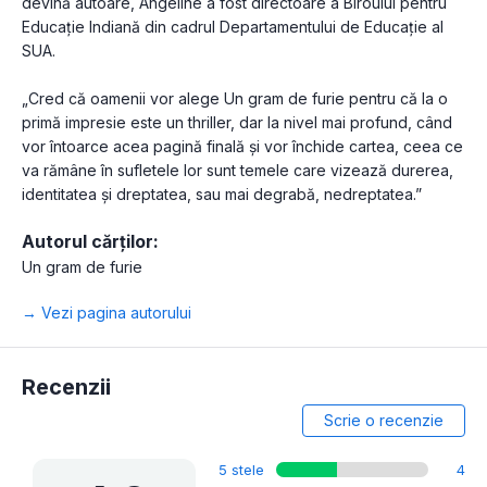
devină autoare, Angeline a fost directoare a Biroului pentru
Educație Indiană din cadrul Departamentului de Educație al
SUA.
„Cred că oamenii vor alege Un gram de furie pentru că la o
primă impresie este un thriller, dar la nivel mai profund, când
vor întoarce acea pagină finală și vor închide cartea, ceea ce
va rămâne în sufletele lor sunt temele care vizează durerea,
identitatea și dreptatea, sau mai degrabă, nedreptatea.”
Autorul cărților:
Un gram de furie
→ Vezi pagina autorului
Recenzii
Scrie o recenzie
5 stele
4