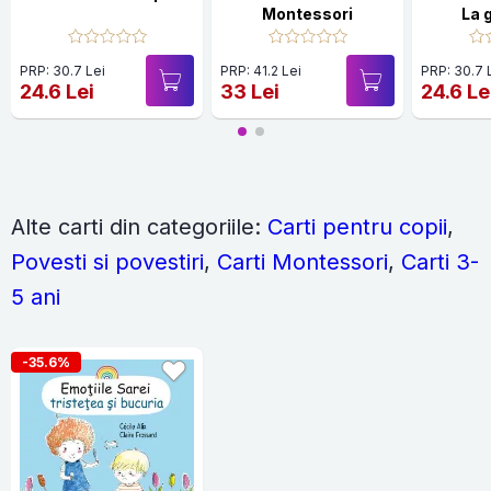
Montessori
La 
PRP: 30.7 Lei
PRP: 41.2 Lei
PRP: 30.7 
24.6 Lei
33 Lei
24.6 Le
Alte carti din categoriile:
Carti pentru copii
,
Povesti si povestiri
,
Carti Montessori
,
Carti 3-
5 ani
-35.6%