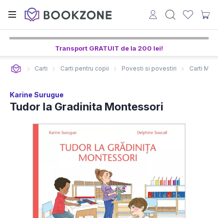
Transport GRATUIT de la 200 lei!
Carti
Carti pentru copii
Povesti si povestiri
Carti Mon
Karine Surugue
Tudor la Gradinita Montessori