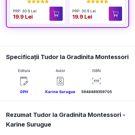
BUCURIA
PRP: 30.9 Lei
PRP: 30.9 Lei
P
19.9 Lei
19.9 Lei
1
Specificații Tudor la Gradinita Montessori
Editura
Autor
ISBN
DPH
Karine Surugue
5948489359705
Rezumat Tudor la Gradinita Montessori -
Karine Surugue