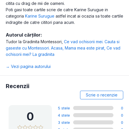
citita cu drag de mii de oameni.
Poti gasi toate cartile scrie de catre Karine Surugue in
categoria
Karine Surugue
astfel incat ai ocazia sa toate cartile
indragite de catre cititori pana acum.
Autorul cărților:
Tudor la Gradinita Montessori
,
Ce vad ochisorii mei. Cauta si
gaseste cu Montessori. Acasa
,
Mama mea este pirat
,
Ce vad
ochisorii mei? La gradinita
→ Vezi pagina autorului
Recenzii
Scrie o recenzie
5 stele
0
0
4 stele
0
3 stele
0