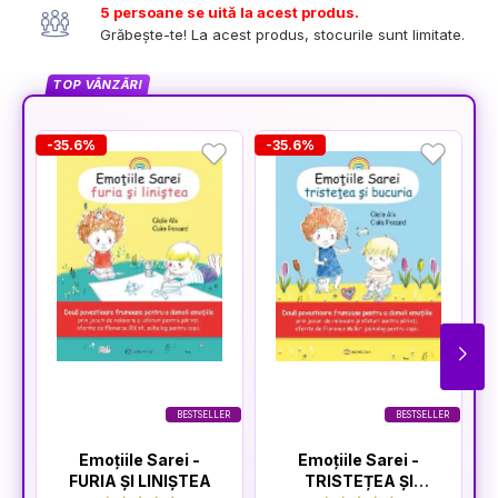
5 persoane se uită la acest produs.
Grăbește-te! La acest produs, stocurile sunt limitate.
TOP VÂNZĂRI
-35.6%
-35.6%
-
BESTSELLER
BESTSELLER
Emoțiile Sarei -
Emoțiile Sarei -
FURIA ȘI LINIȘTEA
TRISTEȚEA ȘI