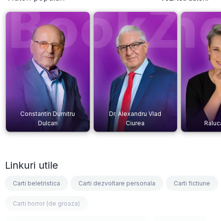
Constantin Dumitru
Dr. Alexandru Vlad
Dulcan
Ciurea
Raluc
Linkuri utile
Carti beletristica
Carti dezvoltare personala
Carti fictiune
Carti horror (de groaza)