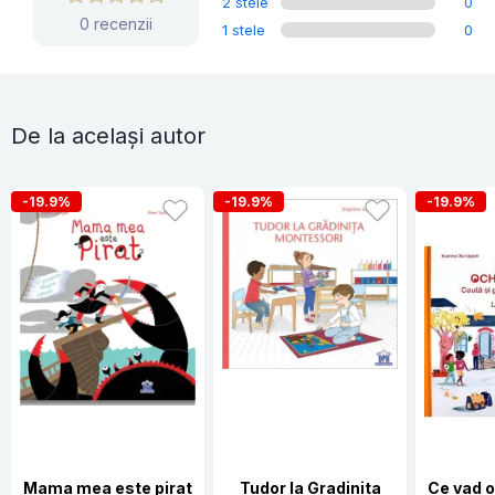
2 stele
0
0 recenzii
1 stele
0
De la același autor
-19.9%
-19.9%
-19.9%
Mama mea este pirat
Tudor la Gradinita
Ce vad o