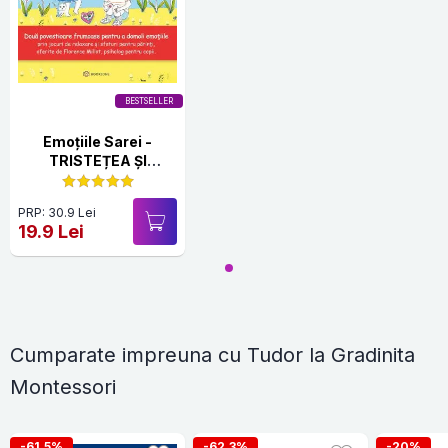
BESTSELLER
Emoțiile Sarei -
TRISTEȚEA ȘI
BUCURIA
PRP: 30.9 Lei
19.9 Lei
Cumparate impreuna cu Tudor la Gradinita
Montessori
-61.5%
-62.3%
-20%