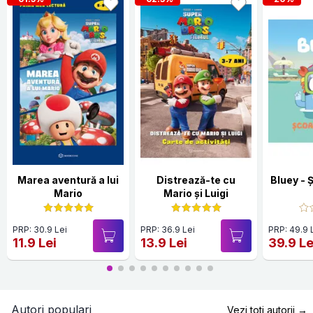
Marea aventură a lui
Distrează-te cu
Bluey - 
Mario
Mario și Luigi
PRP: 30.9 Lei
PRP: 36.9 Lei
PRP: 49.9 
11.9 Lei
13.9 Lei
39.9 Le
Autori populari
Vezi toti autorii →