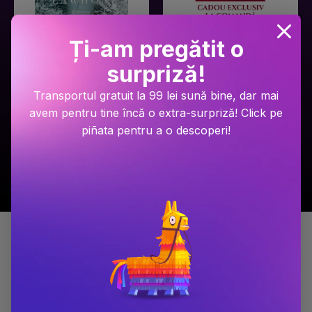
Ariel Lawhon
Dan Brown
Ți-am pregătit o
Râul Înghețat
Secretul secretelor
surpriză!
PRP: 59.9 Lei
PRP: 129 Lei
49.9 Lei
94.9 Lei
Transportul gratuit la 99 lei sună bine, dar mai
avem pentru tine încă o extra-surpriză! Click pe
Adaugă în coș
Adaugă în coș
piñata pentru a o descoperi!
Detalii produs