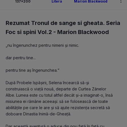
137x200
Litera
Marion Blackwood
20
Rezumat Tronul de sange si gheata. Seria
Foc si spini Vol.2 -
Marion Blackwood
„nu îngenunchez pentru nimeni și nimic.
dar pentru tine...
pentru tine aș îngenunchea.“ 
După Probele Ispășirii, Selena încearcă să-și 
construiască o viață nouă, departe de Curtea Zânelor 
Albe. Lumea este cu totul altfel decât și-a imaginat-o, însă 
misiunea ei rămâne aceeași: să se folosească de toate 
abilitățile pe care le are și să ajute rezistența secretă să 
doboare Dinastia Inimă-de-Gheață.
Dar această aventură o aduce din nou față în față cu 