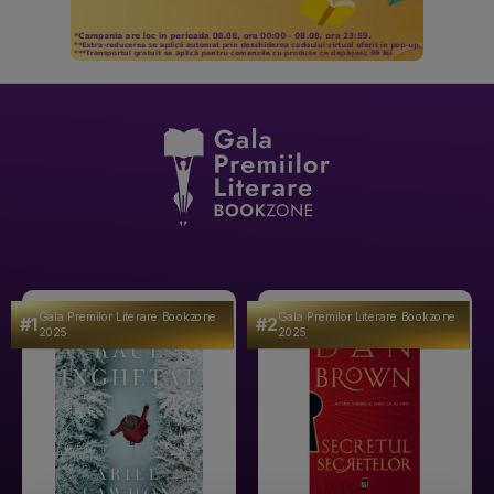
Gala Premilor Literare Bookzone
Gala Premilor Literare Bookzone
#1
#2
2025
2025