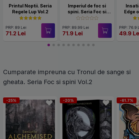
Printul Noptii. Seria
Imperiul de foc si
Insati
Regele Lup Vol.2
spini. Seria Foc si
Edge 
spini Vol.1
PRP: 89 Lei
PRP: 89.99 Lei
PRP: 76.9 
71.2 Lei
71.9 Lei
49.9 Le
Cumparate impreuna cu Tronul de sange si
gheata. Seria Foc si spini Vol.2
-25%
-20%
-61.7%