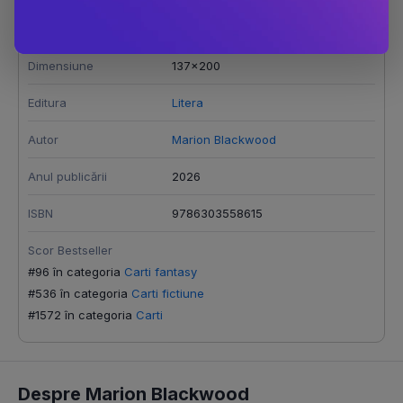
Tronul de sange si gheata. Seria Foc si spini Vol.2
Dimensiune
137x200
Editura
Litera
Autor
Marion Blackwood
Anul publicării
2026
ISBN
9786303558615
Scor Bestseller
#96 în categoria
Carti fantasy
#536 în categoria
Carti fictiune
#1572 în categoria
Carti
Despre Marion Blackwood