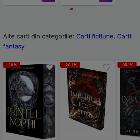
Alte carti din categoriile:
Carti fictiune
,
Carti
fantasy
-20%
-20.1%
-35.1%