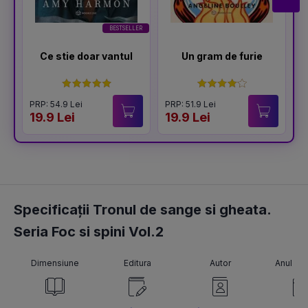
BESTSELLER
Ce stie doar vantul
Un gram de furie
PRP: 54.9 Lei
PRP: 51.9 Lei
P
19.9 Lei
19.9 Lei
1
Specificații Tronul de sange si gheata.
Seria Foc si spini Vol.2
Dimensiune
Editura
Autor
Anul pub