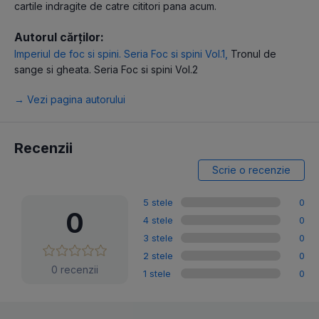
cartile indragite de catre cititori pana acum.
Autorul cărților:
Imperiul de foc si spini. Seria Foc si spini Vol.1
,
Tronul de
sange si gheata. Seria Foc si spini Vol.2
→ Vezi pagina autorului
Recenzii
Scrie o recenzie
5 stele
0
0
4 stele
0
3 stele
0
2 stele
0
0 recenzii
1 stele
0