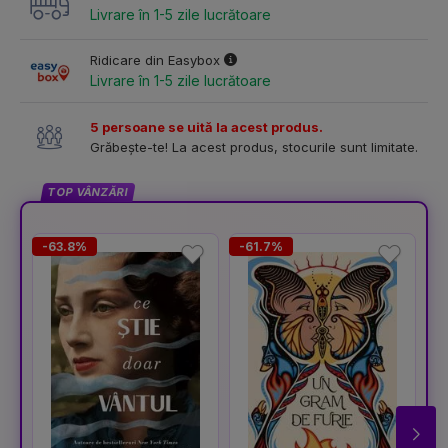
Livrare în 1-5 zile lucrătoare
Ridicare din Easybox
Livrare în 1-5 zile lucrătoare
5 persoane se uită la acest produs.
Grăbește-te! La acest produs, stocurile sunt limitate.
TOP VÂNZĂRI
-63.8%
-61.7%
-