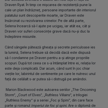
Draven Ryat. În timp ce mișcarea de rezistență pune la 
cale un plan îndrăzneț, persoane importante din interiorul 
palatului sunt descoperite moarte, iar Draven este 
însărcinat cu rezolvarea crimelor. Pe de altă parte, 
Selena încearcă să-l ajute pe ucigaș, iar atât ea, cât și 
Draven vor suferi consecințe grave dacă nu-și duc la 
îndeplinire misiunile. 
Când sângele pătează gheața și secrete periculoase ies 
la lumină, Selena trebuie să decidă dacă este dispusă 
să-l condamne pe Draven pentru a-și atinge propriile 
scopuri. După tot ceea ce s-a întâmplat între ei, relația lor 
este deja complicată. Dar acum, când sunt în joc chiar 
viețile lor, labirintul de sentimente pe care le nutresc unul 
față de celălalt s-ar putea să-i distrugă pe amândoi.
 Marion Blackwood este autoarea seriilor „The Oncoming 
Storm“, „Court of Elves“, „Ruthless Villains“, a trilogiei 
„Ruthless Enemy“ și a seriei „Foc și Spini“, din care face 
parte și romanul
 Imperiul de foc și spini.
 Are o diplomă de 