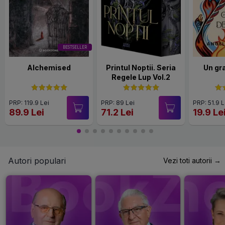
BESTSELLER
Alchemised
Printul Noptii. Seria
Un gr
Regele Lup Vol.2
PRP: 119.9 Lei
PRP: 89 Lei
PRP: 51.9 L
89.9 Lei
71.2 Lei
19.9 Le
Autori populari
Vezi toti autorii →