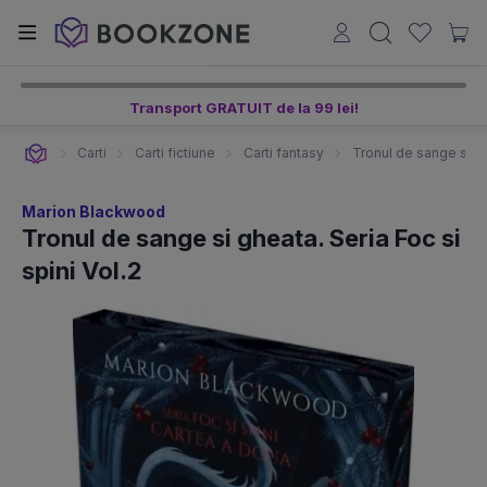
Transport GRATUIT de la 99 lei!
Carti
Carti fictiune
Carti fantasy
Tronul de sange si gh
Marion Blackwood
Tronul de sange si gheata. Seria Foc si
spini Vol.2