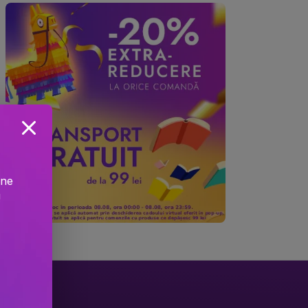
ine
!