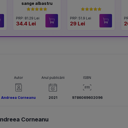
sange albastru
PRP: 81.29 Lei
PRP: 51.9 Lei
PR
34.4 Lei
29 Lei
2
Autor
Anul publicării
ISBN
Andreea Corneanu
2021
9786069602096
ndreea Corneanu