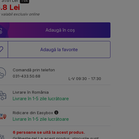
 31.61 Lei
TVA
.8 Lei
 valabil exclusiv online
Adaugă în coș
Adaugă la favorite
Comandă prin telefon
031-433.50.68
L-V 09:30 - 17:30
Livrare în România
Livrare în 1-5 zile lucrătoare
Ridicare din Easybox
Livrare în 1-5 zile lucrătoare
6 persoane se uită la acest produs.
Grăbește-te! La acest produs, stocurile sunt