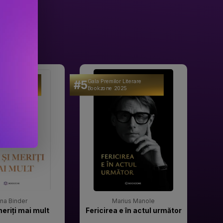
#5
#6
 Literare
Gala Premilor Literare
Gala 
25
Bookzone 2025
Book
rina Binder
Marius Manole
meriți mai mult
Fericirea e în actul următor