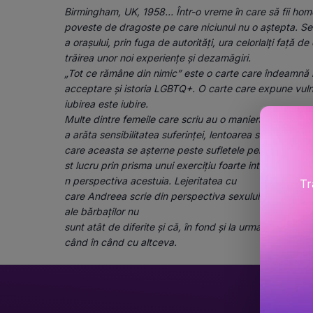
Birmingham, UK, 1958… Într-o vreme în care să fii homos
poveste de dragoste pe care niciunul nu o aștepta. Se 
a orașului, prin fuga de autorități, ura celorlalți față de
trăirea unor noi experiențe și dezamăgiri. 
„Tot ce rămâne din nimic” este o carte care îndeamnă la
acceptare și istoria LGBTQ+. O carte care expune vulne
iubirea este iubire.
Multe dintre femeile care scriu au o manieră foarte ele
a arăta sensibilitatea suferinței, lentoarea sau violența 
care aceasta se așterne peste sufletele personajelor
st lucru prin prisma unui exercițiu foarte interesant: in
n perspectiva acestuia. Lejeritatea cu 
Tr
care Andreea scrie din perspectiva sexului opus arată c
ale bărbaților nu 
sunt atât de diferite și că, în fond și la urma urmei, toț
când în când cu altceva.