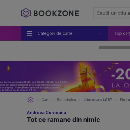
Categorii de carte
Top căr
Carti
Beletristica
Literatura LGBT
Ficti
Andreea Corneanu
Tot ce ramane din nimic