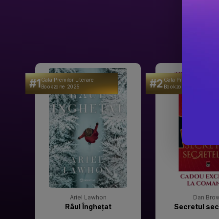
#1
#2
Gala Premilor Literare
Gala Premilor Literare
Bookzone 2025
Bookzone 2025
Ariel Lawhon
Dan Bro
Râul Înghețat
Secretul sec