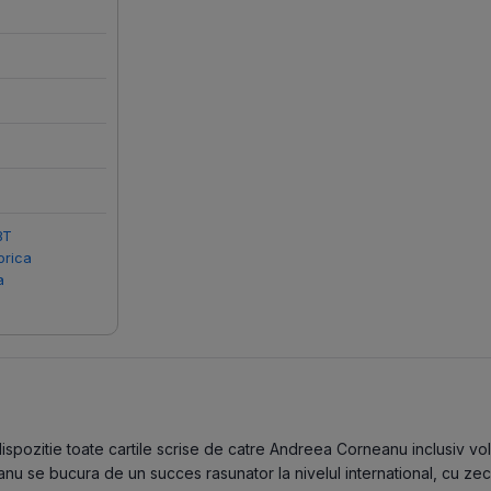
BT
orica
a
pozitie toate cartile scrise de catre Andreea Corneanu inclusiv volum
nu se bucura de un succes rasunator la nivelul international, cu zec