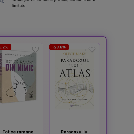
limitate.
5.2%
-23.8%
Tot ce ramane
Paradoxul lui