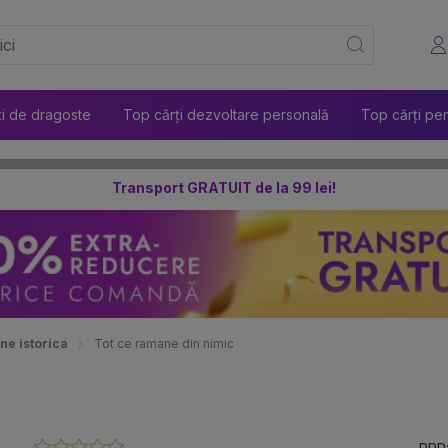
ți de dragoste
Top cărți dezvoltare personală
Top cărți pen
Transport GRATUIT de la 99 lei!
une istorica
Tot ce ramane din nimic