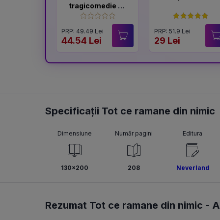
tragicomedie de
familie
PRP: 49.49 Lei
PRP: 51.9 Lei
44.54 Lei
29 Lei
Specificații Tot ce ramane din nimic
Dimensiune
Număr pagini
Editura
130x200
208
Neverland
Rezumat Tot ce ramane din nimic -
A