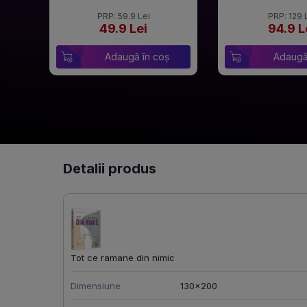
PRP: 59.9 Lei
PRP: 129 
49.9 Lei
94.9 L
Adaugă în coș
Adaugă
Detalii produs
Tot ce ramane din nimic
Dimensiune
130x200