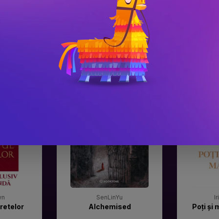
#3
#4
Gala Premilor Literare
Gala Premilor
Bookzone 2025
Bookzone 20
wn
SenLinYu
I
retelor
Alchemised
Poți și 