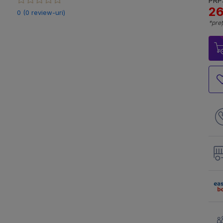
PRP:
26
0 (0 review-uri)
*preț