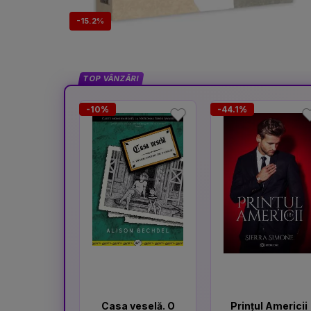
-15.2%
TOP VÂNZĂRI
-10%
-44.1%
Casa veselă. O
Prințul Americii