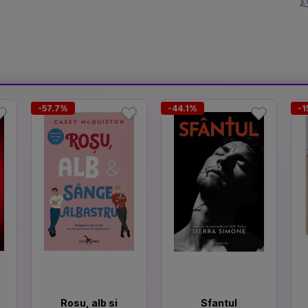
-57.7%
-44.1%
-1
Rosu, alb si
Sfantul