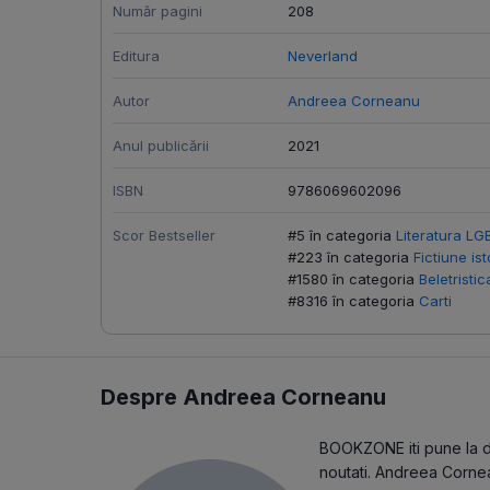
Număr pagini
208
Editura
Neverland
Autor
Andreea Corneanu
Anul publicării
2021
ISBN
9786069602096
Scor Bestseller
#5 în categoria
Literatura LG
#223 în categoria
Fictiune ist
#1580 în categoria
Beletristic
#8316 în categoria
Carti
Despre Andreea Corneanu
BOOKZONE iti pune la dis
noutati. Andreea Cornea