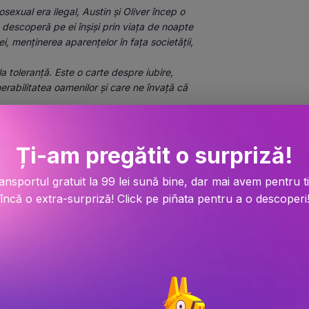
exual era ilegal, Austin și Oliver încep o 
descoperă pe ei înșiși prin viața de noapte 
 ei, menținerea aparențelor în fața societății, 
 toleranță. Este o carte despre iubire, 
rabilitatea oamenilor și care ne învață că 
gantă de 
cu 
Ți-am pregătit o surpriză!
. Domnișoara Andreea Corneanu reușește ace
trând un mintea unui bărbat gay și scriind di
ansportul gratuit la 99 lei sună bine, dar mai avem pentru t
ă, poate, până la urmă, mințile femeilor și 
încă o extra-surpriză! Click pe piñata pentru a o descoperi
i căutăm iubirea. Și tot toți o confundăm din 