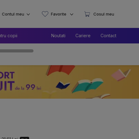
Contul meu
Favorite
Cosul meu
tru copii
Noutati
Cariere
Contact