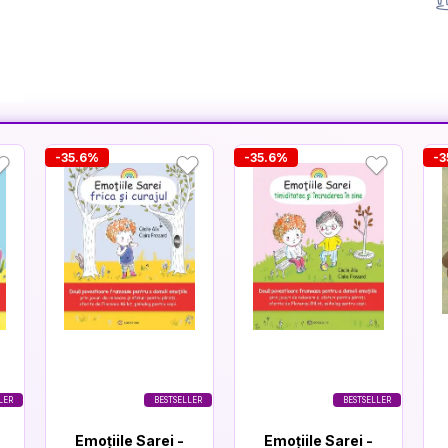
-35.6%
-35.6%
-3
LER
BESTSELLER
BESTSELLER
Emoțiile Sarei -
Emoțiile Sarei -