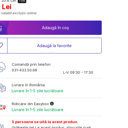
 33.8 Lei
TVA
 Lei
 valabil exclusiv online
Adaugă în coș
Adaugă la favorite
Comandă prin telefon
031-433.50.68
L-V 09:30 - 17:30
Livrare în România
Livrare în 1-5 zile lucrătoare
Ridicare din Easybox
Livrare în 1-5 zile lucrătoare
5 persoane se uită la acest produs.
Grăbește-te! La acest produs, stocurile sunt