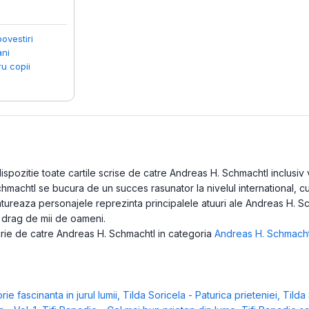
povestiri
ani
ru copii
pozitie toate cartile scrise de catre Andreas H. Schmachtl inclusiv v
Schmachtl se bucura de un succes rasunator la nivelul international, 
ontureaza personajele reprezinta principalele atuuri ale Andreas H. 
u drag de mii de oameni.
scrie de catre Andreas H. Schmachtl in categoria
Andreas H. Schmacht
rie fascinanta in jurul lumii
,
Tilda Soricela - Paturica prieteniei
,
Tilda