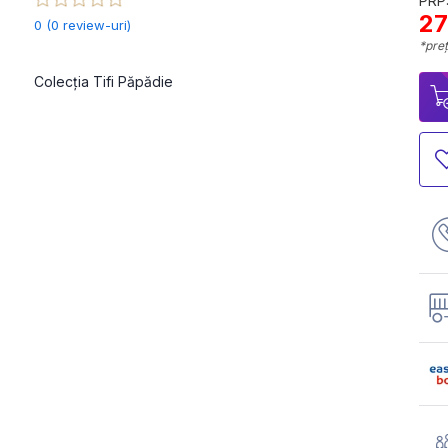
PRP:
27
0 (0 review-uri)
*preț
Colecția Tifi Păpădie