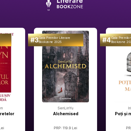
#3
#4
Gala Premilor Literare
Gala Premilor
Bookzone 2025
Bookzone 20
wn
SenLinYu
I
retelor
Alchemised
Poți și 
Lei
PRP: 119.9 Lei
PR