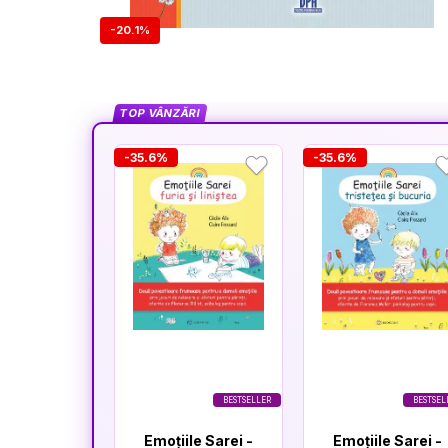
-20.1%
TOP VÂNZĂRI
-35.6%
-35.6%
BESTSELLER
BESTSEL
Emoțiile Sarei -
Emoțiile Sarei -