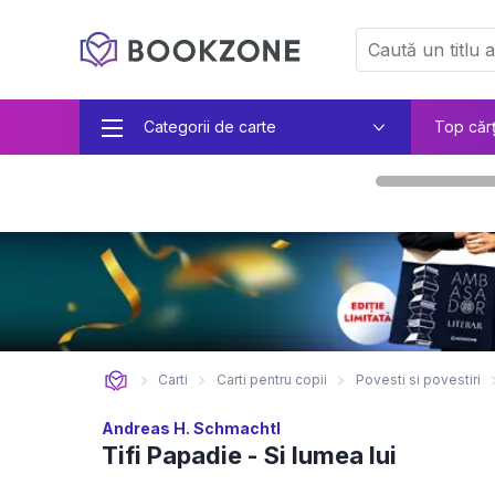
Categorii de carte
Top căr
Carti
Carti pentru copii
Povesti si povestiri
Andreas H. Schmachtl
Tifi Papadie - Si lumea lui