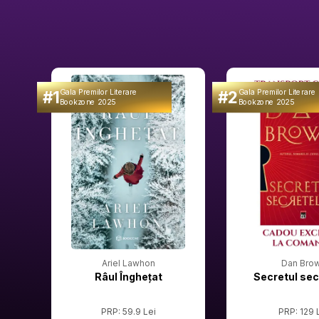
#1
#2
Gala Premilor Literare
Gala Premilor Literare
Bookzone 2025
Bookzone 2025
Ariel Lawhon
Dan Bro
Râul Înghețat
Secretul sec
PRP: 59.9 Lei
PRP: 129 