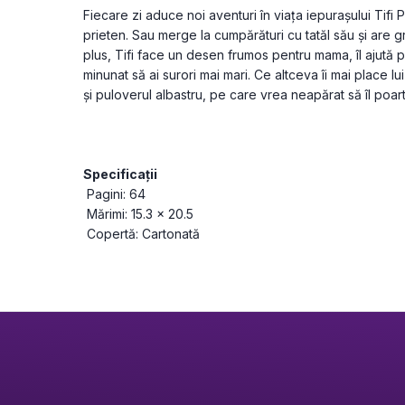
Fiecare zi aduce noi aventuri în viața iepurașului Tifi 
prieten. Sau merge la cumpărături cu tatăl său și are gr
plus, Tifi face un desen frumos pentru mama, îl ajută pe
minunat să ai surori mai mari. Ce altceva îi mai place lu
și puloverul albastru, pe care vrea neapărat să îl poart
Specificații
 Pagini: 64
 Mărimi: 15.3 x 20.5
 Copertă: Cartonată