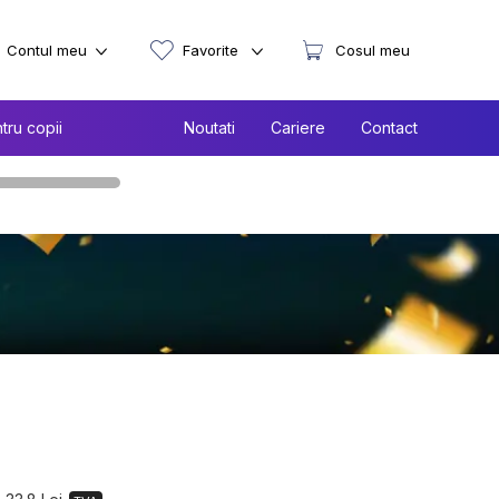
Contul meu
Favorite
Cosul meu
tru copii
Noutati
Cariere
Contact