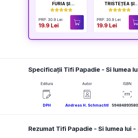
FURIA ȘI
TRISTEȚEA ȘI
LINIȘTEA
BUCURIA
PRP: 30.9 Lei
PRP: 30.9 Lei
19.9 Lei
19.9 Lei
Specificații Tifi Papadie - Si lumea lu
Editura
Autor
ISBN
DPH
Andreas H. Schmachtl
59484893580
Rezumat Tifi Papadie - Si lumea lui -