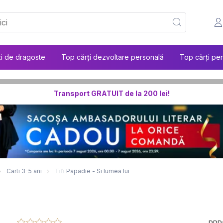
ți de dragoste
Top cărți dezvoltare personală
Top cărți pen
Transport GRATUIT de la 200 lei!
Carti 3-5 ani
Tifi Papadie - Si lumea lui