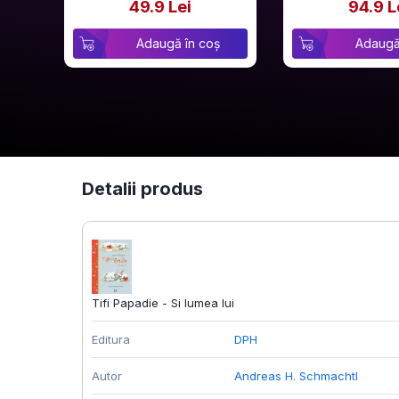
49.9 Lei
94.9 L
Adaugă în coș
Adaugă
Detalii produs
Tifi Papadie - Si lumea lui
Editura
DPH
Autor
Andreas H. Schmachtl