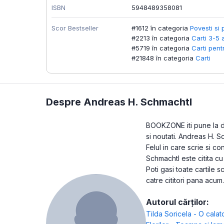
ISBN
5948489358081
Scor Bestseller
#1612 în categoria
Povesti si 
#2213 în categoria
Carti 3-5 
#5719 în categoria
Carti pent
#21848 în categoria
Carti
Despre Andreas H. Schmachtl
BOOKZONE iti pune la dis
si noutati. Andreas H. 
Felul in care scrie si c
Schmachtl este citita c
Poti gasi toate cartile 
catre cititori pana acum.
Autorul cărților:
Tilda Soricela - O calato