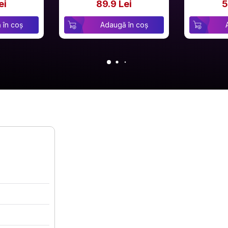
ei
89.9 Lei
5
 în coș
Adaugă în coș