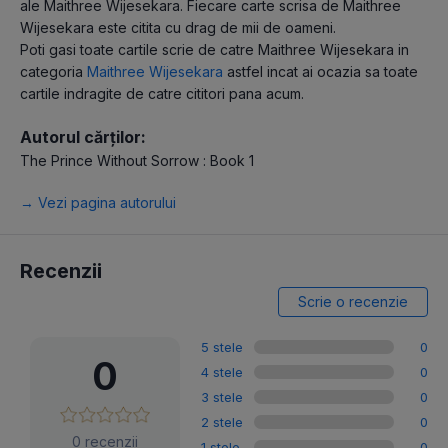
ale Maithree Wijesekara. Fiecare carte scrisa de Maithree
Wijesekara este citita cu drag de mii de oameni.
Poti gasi toate cartile scrie de catre Maithree Wijesekara in
categoria
Maithree Wijesekara
astfel incat ai ocazia sa toate
cartile indragite de catre cititori pana acum.
Autorul cărților:
The Prince Without Sorrow : Book 1
→ Vezi pagina autorului
Recenzii
Scrie o recenzie
5 stele
0
0
4 stele
0
3 stele
0
2 stele
0
0 recenzii
1 stele
0