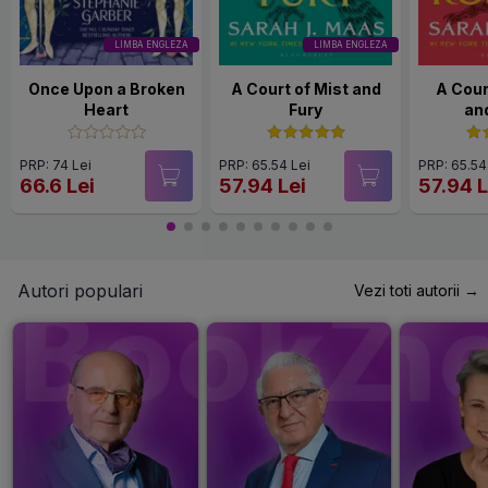
LIMBA ENGLEZA
LIMBA ENGLEZA
Once Upon a Broken
A Court of Mist and
A Cour
Heart
Fury
an
PRP: 74 Lei
PRP: 65.54 Lei
PRP: 65.54
66.6 Lei
57.94 Lei
57.94 L
Autori populari
Vezi toti autorii →