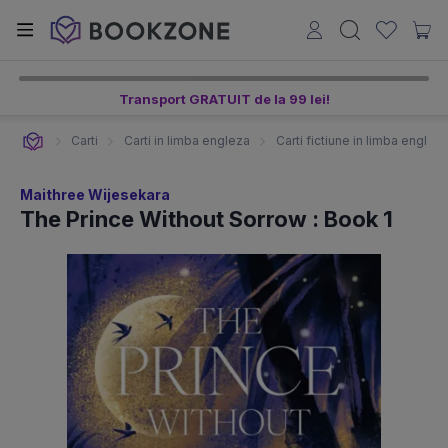
Transport GRATUIT de la 99 lei!
Carti
Carti in limba engleza
Carti fictiune in limba englez
Maithree Wijesekara
The Prince Without Sorrow : Book 1