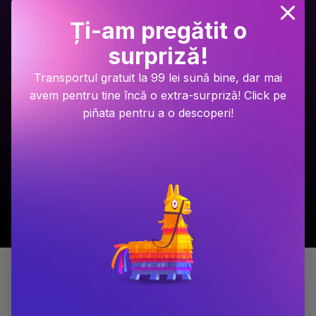
Ți-am pregătit o
surpriză!
Ariel Lawhon
Dan Brown
Transportul gratuit la 99 lei sună bine, dar mai
Râul Înghețat
Secretul secretelor
avem pentru tine încă o extra-surpriză! Click pe
piñata pentru a o descoperi!
PRP: 59.9 Lei
PRP: 129 Lei
49.9 Lei
94.9 Lei
Adaugă în coș
Adaugă în coș
Detalii produs