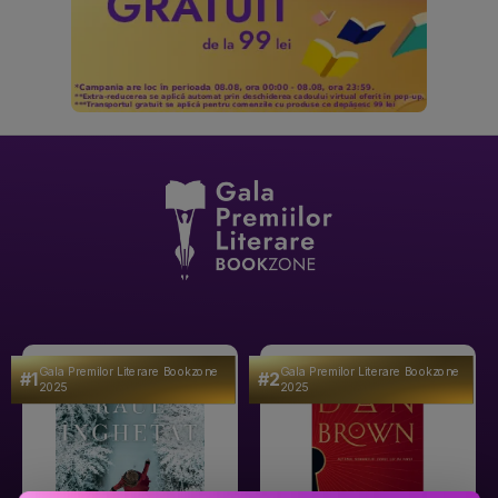
Gala Premilor Literare Bookzone
Gala Premilor Literare Bookzone
#1
#2
2025
2025