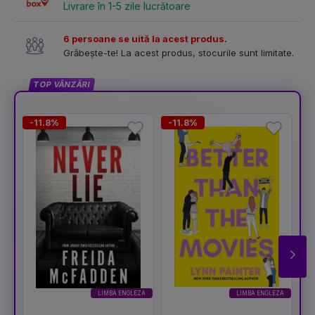
Livrare în 1-5 zile lucrătoare
6 persoane se uită la acest produs.
Grăbește-te! La acest produs, stocurile sunt limitate.
TOP VÂNZĂRI
-11.8%
-11.8%
-
LIMBA ENGLEZA
LIMBA ENGLEZA