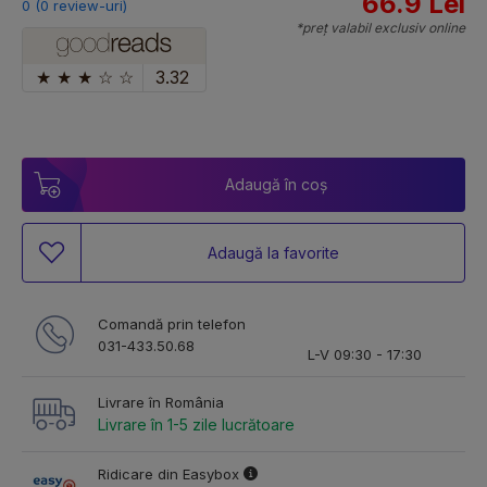
66.9 Lei
0 (0 review-uri)
*preț valabil exclusiv online
★
★
★
☆
☆
3.32
Adaugă în coș
Adaugă la favorite
Comandă prin telefon
031-433.50.68
L-V 09:30 - 17:30
Livrare în România
Livrare în 1-5 zile lucrătoare
Ridicare din Easybox