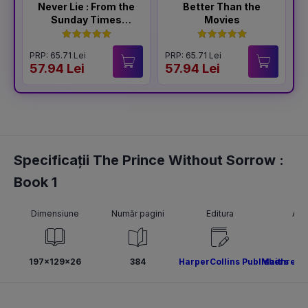
Never Lie : From the
Better Than the
Sunday Times
Movies
Bestselling Author
of The Housemaid
PRP: 65.71 Lei
PRP: 65.71 Lei
P
57.94 Lei
57.94 Lei
5
Specificații The Prince Without Sorrow :
Book 1
Dimensiune
Număr pagini
Editura
Aut
197x129x26
384
HarperCollins Publishers
Maithree 