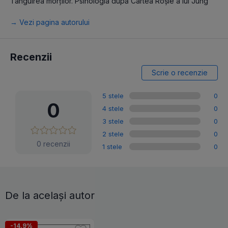
Tânguirea morţilor. Psihologia după Cartea Roşie a lui Jung
→ Vezi pagina autorului
Recenzii
Scrie o recenzie
5 stele
0
0
4 stele
0
3 stele
0
2 stele
0
0 recenzii
1 stele
0
De la același autor
-14.9%