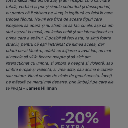
fost analiza mea ani de zile, și am început cu o naivitate 
totală, vorbind și pur şi simplu coborând și descoperind, 
nu pentru că îl citisem pe Jung în legătură cu felul în care 
trebuie făcută. Nu-mi era frică de aceste figuri care 
începeau să apară și nu știam ce să fac cu ele, așa că am 
stat așezat la masă, am închis ochii și am interacționat cu 
prima care a apărut. E posibil să faci asta, te simți foarte 
straniu, pentru că ești înstrăinat de lumea aceea, dar 
odată ce-ai făcut-o, odată ce inițierea a avut loc, nu mai 
ai nevoie să vii în fiecare noapte și să zici: am 
interacționat cu umbra, și umbra e neagră și violentă, sau 
umbra e roșie și violentă, și vrea asta, sau anima e cutare 
sau cutare. Nu ai nevoie de nimic de genul acesta. Înveți 
pe măsură ce mergi mai departe, prin limbajul pe care ele 
te învață 
- 
James Hillman