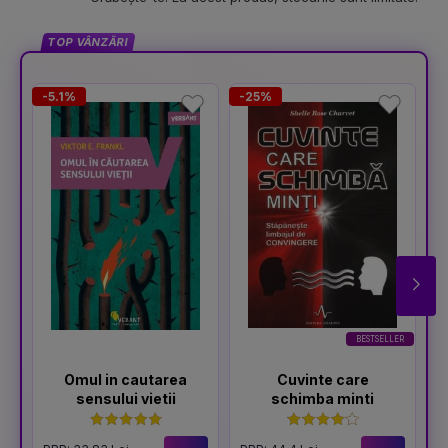
TOP VÂNZĂRI
-5.1%
-25%
-
BESTSELLER
Omul in cautarea
Cuvinte care
sensului vietii
schimba minti