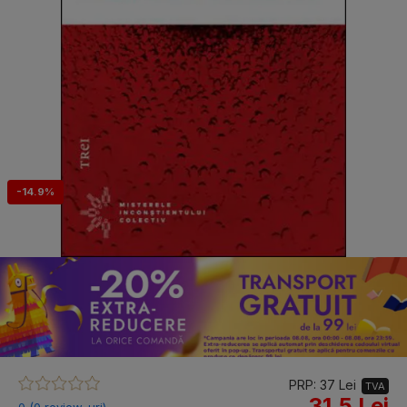
-14.9%
PRP: 37 Lei
TVA
31.5 Lei
0 (0 review-uri)