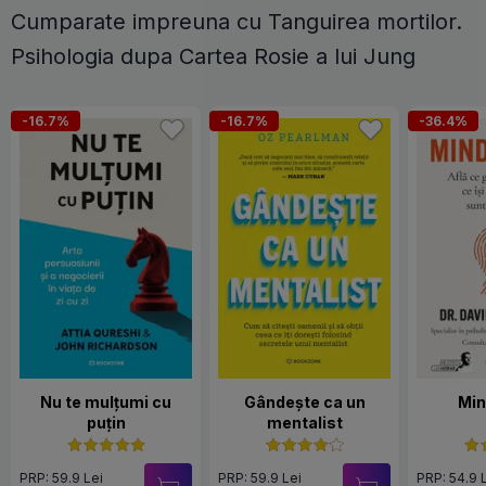
Cumparate impreuna cu Tanguirea mortilor.
Psihologia dupa Cartea Rosie a lui Jung
-16.7%
-16.7%
-36.4%
Nu te mulțumi cu
Gândește ca un
Min
puțin
mentalist
PRP: 59.9 Lei
PRP: 59.9 Lei
PRP: 54.9 