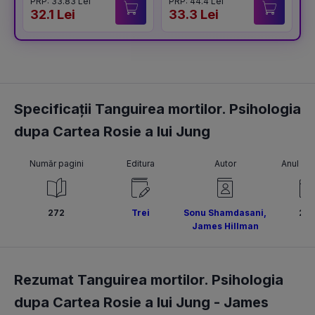
PRP: 33.83 Lei
PRP: 44.4 Lei
P
32.1 Lei
33.3 Lei
4
Specificații Tanguirea mortilor. Psihologia
dupa Cartea Rosie a lui Jung
Număr pagini
Editura
Autor
Anul pub
272
Trei
Sonu Shamdasani
,
201
James Hillman
Rezumat Tanguirea mortilor. Psihologia
dupa Cartea Rosie a lui Jung -
James