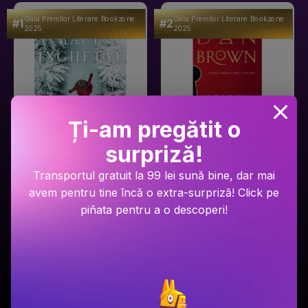
Gala Premilor Literare Bookzone
Gala Premilor Literare Bookzone
#1
#2
2025
2025
Ți-am pregătit o
surpriză!
Ariel Lawhon
Dan Brown
Transportul gratuit la 99 lei sună bine, dar mai
Râul Înghețat
Secretul secretelor
avem pentru tine încă o extra-surpriză! Click pe
piñata pentru a o descoperi!
PRP: 59.9 Lei
PRP: 129 Lei
49.9 Lei
94.9 Lei
Adaugă în coș
Adaugă în coș