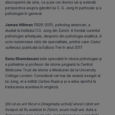
descoperirii de sine, ca şi pe cei dornici să-şi extindă 
perspectiva asupra gândirii lui C. G. Jung în particular şi a 
psihologiei în general.
James Hillman
 (1926-2011), psiholog american, a 
studiat la Institutul C.G. Jung din Zürich. A fondat curentul 
psihologiei arhetipale, desprins din psihologia analitică. A 
scris numeroase cărţi de specialitate, printre care 
Codul 
sufletului
, publicată la Editura Trei în anul 2017
Sonu Shamdasani 
este specialist în istoria psihologiei şi 
a psihiatriei şi profesor de istorie jungiană la Centrul 
Wellcome Trust de Istorie a Medicinei de la University 
College London. Considerat cel mai de seamă exeget al 
lui Jung, el a editat 
Cartea Roşie
 şi şi-a adus aportul la 
traducerea acesteia în engleză.
Știi că eu am făcut-o [imaginaţia activă] atunci când am 
început să fiu analizat în Zürich, acum mulți ani. Asta a 