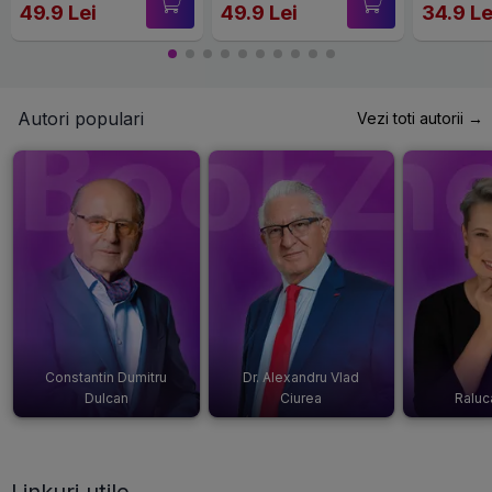
49.9 Lei
49.9 Lei
34.9 Le
Autori populari
Vezi toti autorii →
Constantin Dumitru
Dr. Alexandru Vlad
Dulcan
Ciurea
Raluc
Linkuri utile