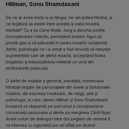
Hillman
,
Sonu Shamdasani
De ce ar avea morţii a se tângui, ne-am putea întreba, şi 
ce legătură să existe între aceştia şi viaţa noastră 
mentală? Cu a sa
 Carte Roşie
, Jung a deschis porţile 
inconştientului colectiv, permiţând acestor figuri să 
prindă glas şi să pătrundă în lumea noastră conştientă. 
Astfel, psihologia ce i-a urmat a fost nevoită să renunţe 
la pretenţiile sale de ştiinţă exactă, acceptând hrana 
bogatului şi inepuizabilului material ce urcă din 
străfundurile psihicului.
O astfel de mutaţie a generat, inevitabil, numeroase 
întrebări legate de personajele din visele şi fantasmele 
noastre, de expresia creatoare, de religii, artă şi 
psihologie, la care James Hillman şi Sonu Shamdasani 
încearcă să răspundă pe parcursul a cincisprezece 
conversaţii savuroase şi alerte pe marginea 
Cărţii Roşii
. 
Acest volum de dialoguri între doi jungieni de renume îi 
va interesa cu siguranţă pe cei aflaţi pe drumul 