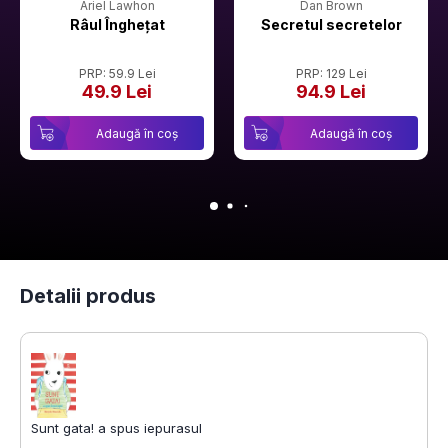
Ariel Lawhon
Dan Brown
Râul Înghețat
Secretul secretelor
PRP: 59.9 Lei
PRP: 129 Lei
49.9 Lei
94.9 Lei
Adaugă în coș
Adaugă în coș
Detalii produs
Sunt gata! a spus iepurasul