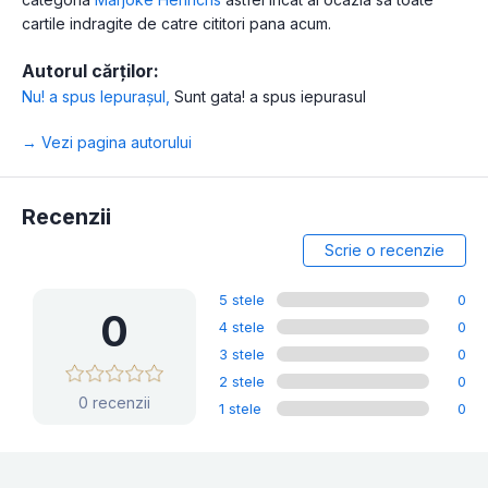
cartile indragite de catre cititori pana acum.
Autorul cărților:
Nu! a spus Iepurașul
,
Sunt gata! a spus iepurasul
→ Vezi pagina autorului
Recenzii
Scrie o recenzie
5 stele
0
0
4 stele
0
3 stele
0
2 stele
0
0 recenzii
1 stele
0