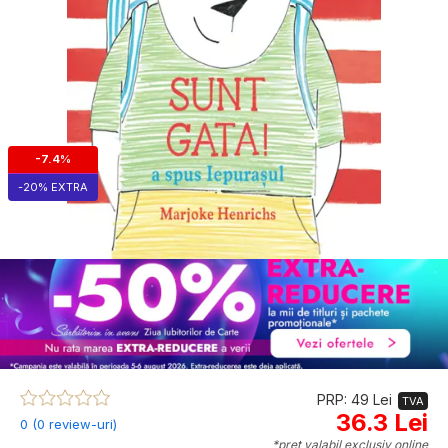
-7.4%
-20% EXTRA
PRP: 49 Lei
TVA
36.3 Lei
0 (0 review-uri)
*preț valabil exclusiv online