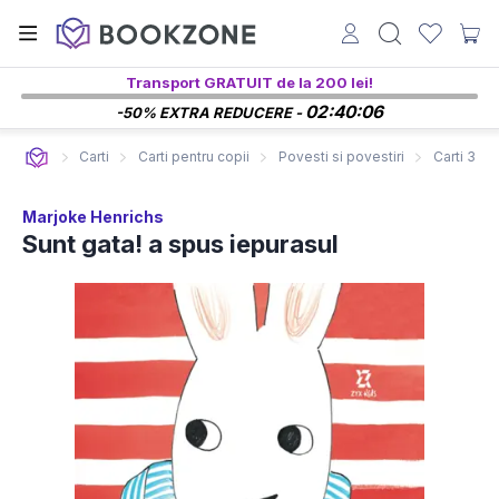
Transport GRATUIT de la 200 lei!
02:40:05
-50% EXTRA REDUCERE -
Carti
Carti pentru copii
Povesti si povestiri
Carti 3-5 
Marjoke Henrichs
Sunt gata! a spus iepurasul