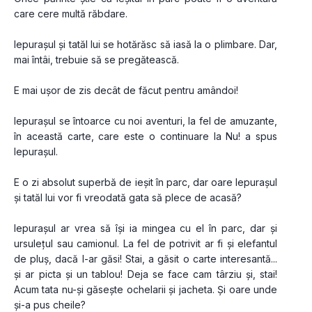
care cere multă răbdare.
Iepurașul și tatăl lui se hotărăsc să iasă la o plimbare. Dar, 
mai întâi, trebuie să se pregătească.
E mai ușor de zis decât de făcut pentru amândoi!
Iepurașul se întoarce cu noi aventuri, la fel de amuzante, 
în această carte, care este o continuare la Nu! a spus 
Iepurașul.
E o zi absolut superbă de ieșit în parc, dar oare Iepurașul 
și tatăl lui vor fi vreodată gata să plece de acasă?
Iepurașul ar vrea să își ia mingea cu el în parc, dar și 
ursulețul sau camionul. La fel de potrivit ar fi și elefantul 
de pluș, dacă l-ar găsi! Stai, a găsit o carte interesantă... 
și ar picta și un tablou! Deja se face cam târziu și, stai! 
Acum tata nu-și găsește ochelarii și jacheta. Și oare unde 
și-a pus cheile?