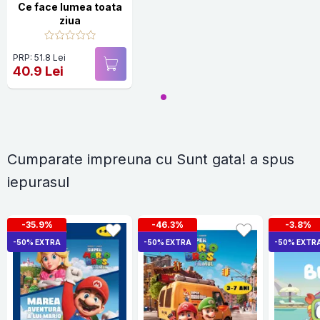
Ce face lumea toata
ziua
PRP: 51.8 Lei
40.9 Lei
Cumparate impreuna cu Sunt gata! a spus
iepurasul
-35.9%
-46.3%
-3.8%
-50% EXTRA
-50% EXTRA
-50% EXTR