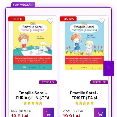
TOP VÂNZĂRI
-35.6%
-35.6%
-
BESTSELLER
BESTSELLER
Emoțiile Sarei -
Emoțiile Sarei -
FURIA ȘI LINIȘTEA
TRISTEȚEA ȘI
BUCURIA
PRP: 30.9 Lei
PRP: 30.9 Lei
P
19.9 Lei
19.9 Lei
1