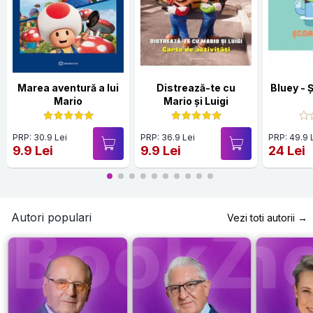
Marea aventură a lui
Distrează-te cu
Bluey - 
Mario
Mario și Luigi
PRP: 30.9 Lei
PRP: 36.9 Lei
PRP: 49.9 
9.9 Lei
9.9 Lei
24 Lei
Autori populari
Vezi toti autorii →