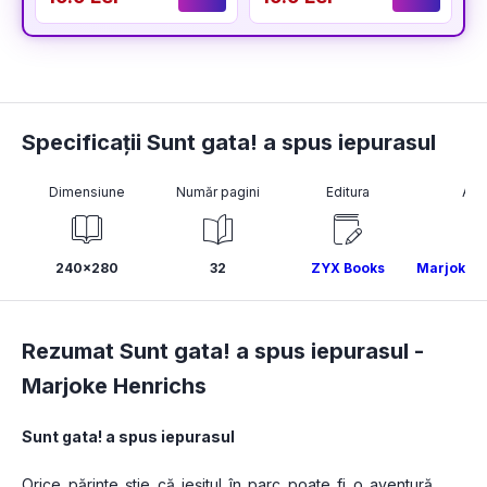
Specificații Sunt gata! a spus iepurasul
Dimensiune
Număr pagini
Editura
Aut
240x280
32
ZYX Books
Marjoke H
Rezumat Sunt gata! a spus iepurasul -
Marjoke Henrichs
Sunt gata! a spus iepurasul
Orice părinte știe că ieșitul în parc poate fi o aventură 