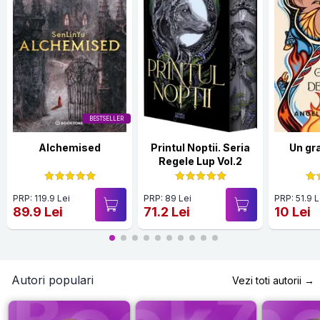
BESTSELLER
Alchemised
Printul Noptii. Seria
Un gr
Regele Lup Vol.2
PRP: 119.9 Lei
PRP: 89 Lei
PRP: 51.9 L
89.9 Lei
71.2 Lei
10 Lei
Autori populari
Vezi toti autorii →