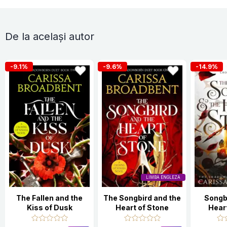
De la același autor
-9.1%
-9.6%
-14.9%
LIMBA ENGLEZA
The Fallen and the
The Songbird and the
Songb
Kiss of Dusk
Heart of Stone
Hear