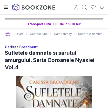
Transport GRATUIT de la 200 lei!
Carti
Carti fictiune
Carti fantasy
Sufletele damnate si 
Carissa Broadbent
Sufletele damnate si sarutul
amurgului. Seria Coroanele Nyaxiei
Vol.4