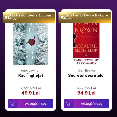
Gala Premilor Literare Bookzone
Gala Premilor Literare Bookzone
#1
#2
2025
2025
Ariel Lawhon
Dan Brown
Râul Înghețat
Secretul secretelor
PRP: 59.9 Lei
PRP: 129 Lei
49.9 Lei
94.9 Lei
Adaugă în coș
Adaugă în coș