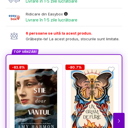
Livrare în 1-5 zile lucrătoare
Ridicare din Easybox
Livrare în 1-5 zile lucrătoare
6 persoane se uită la acest produs.
Grăbește-te! La acest produs, stocurile sunt limitate.
TOP VÂNZĂRI
-63.8%
-80.7%
-