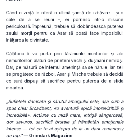
Când o zeiță le oferă o ultimă șansă de izbăvire – și o 
cale de a se reuni –, ei pornesc într-o misiune 
periculoasă. Împreună, trebuie să dobândească puterea 
zeului morții pentru ca Asar să poată face imposibilul: 
înălțarea la divinitate.
Călătoria îi va purta prin tărâmurile muritorilor și ale 
nemuritorilor, alături de prieteni vechi și dușmani nemiloși. 
Dar, pe măsură ce Infernul amenință să se năruie, iar zeii 
se pregătesc de război, Asar și Mische trebuie să decidă 
ce sunt dispuși să sacrifice pentru puterea de a sfida 
moartea.
„Sufletele damnate și sărutul amurgului este, așa cum a 
spus chiar Broadbent, «o aventură epică imprevizibilă și 
incredibilă». Acțiune cu miză mare, intrigă sângeroasă, 
dor savuros, sacrificii brutale și frământări emoționale 
intense — tot ce te-ai aștepta de la un dark romantasy 
de top.”
 — 
Grimdark Magazine