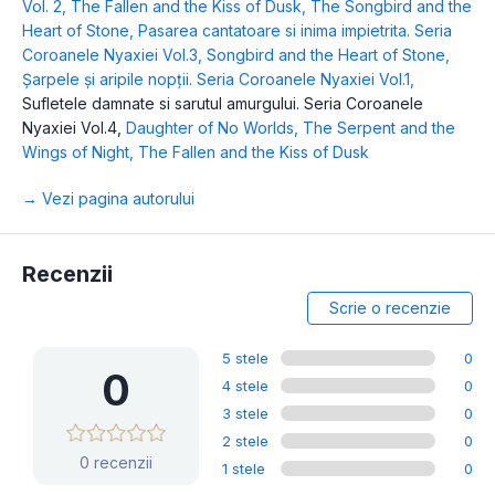
Vol. 2
,
The Fallen and the Kiss of Dusk
,
The Songbird and the
Heart of Stone
,
Pasarea cantatoare si inima impietrita. Seria
Coroanele Nyaxiei Vol.3
,
Songbird and the Heart of Stone
,
Șarpele și aripile nopții. Seria Coroanele Nyaxiei Vol.1
,
Sufletele damnate si sarutul amurgului. Seria Coroanele
Nyaxiei Vol.4
,
Daughter of No Worlds
,
The Serpent and the
Wings of Night
,
The Fallen and the Kiss of Dusk
→ Vezi pagina autorului
Recenzii
Scrie o recenzie
5 stele
0
0
4 stele
0
3 stele
0
2 stele
0
0 recenzii
1 stele
0