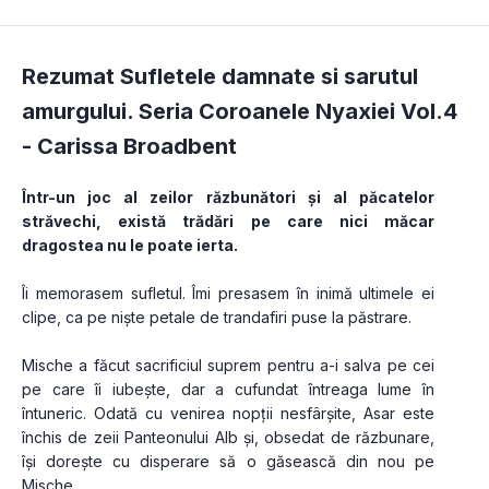
Rezumat Sufletele damnate si sarutul
amurgului. Seria Coroanele Nyaxiei Vol.4
-
Carissa Broadbent
Într-un joc al zeilor răzbunători și al păcatelor 
străvechi, există trădări pe care nici măcar 
dragostea nu le poate ierta.
Îi memorasem sufletul. Îmi presasem în inimă ultimele ei 
clipe, ca pe niște petale de trandafiri puse la păstrare.
Mische a făcut sacrificiul suprem pentru a-i salva pe cei 
pe care îi iubește, dar a cufundat întreaga lume în 
întuneric. Odată cu venirea nopții nesfârșite, Asar este 
închis de zeii Panteonului Alb și, obsedat de răzbunare, 
își dorește cu disperare să o găsească din nou pe 
Mische.