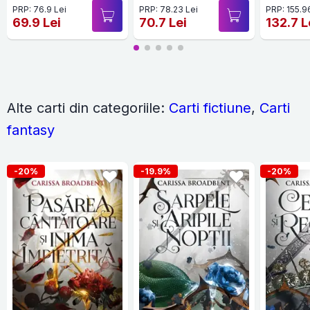
PRP: 76.9 Lei
PRP: 78.23 Lei
PRP: 155.9
69.9 Lei
70.7 Lei
132.7 L
Alte carti din categoriile:
Carti fictiune
,
Carti
fantasy
-20%
-19.9%
-20%