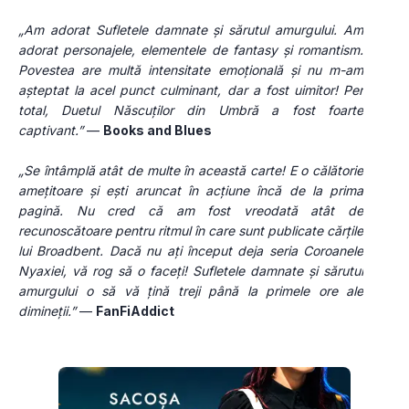
„Am adorat Sufletele damnate și sărutul amurgului. Am 
adorat personajele, elementele de fantasy și romantism. 
Povestea are multă intensitate emoțională și nu m-am 
așteptat la acel punct culminant, dar a fost uimitor! Per 
total, Duetul Născuților din Umbră a fost foarte 
captivant.”
 — 
Books and Blues
„Se întâmplă atât de multe în această carte! E o călătorie 
amețitoare și ești aruncat în acțiune încă de la prima 
pagină. Nu cred că am fost vreodată atât de 
recunoscătoare pentru ritmul în care sunt publicate cărțile 
lui Broadbent. Dacă nu ați început deja seria Coroanele 
Nyaxiei, vă rog să o faceți! Sufletele damnate și sărutul 
amurgului o să vă țină treji până la primele ore ale 
dimineții.”
 — 
FanFiAddict