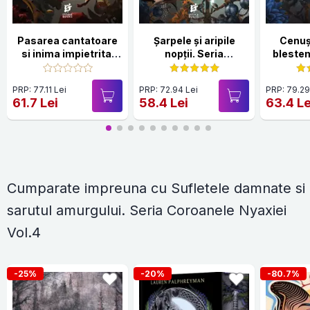
Pasarea cantatoare
Șarpele și aripile
Cenuș
si inima impietrita.
nopții. Seria
blestem
Seria Coroanele
Coroanele Nyaxiei
Seria
Nyaxiei Vol.3
Vol.1
Nyax
PRP: 77.11 Lei
PRP: 72.94 Lei
PRP: 79.29
61.7 Lei
58.4 Lei
63.4 Le
Cumparate impreuna cu Sufletele damnate si
sarutul amurgului. Seria Coroanele Nyaxiei
Vol.4
-25%
-20%
-80.7%