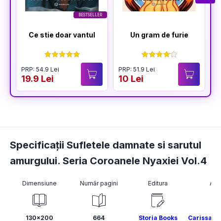
BESTSELLER
Ce stie doar vantul
Un gram de furie
PRP: 54.9 Lei
PRP: 51.9 Lei
P
19.9 Lei
10 Lei
1
Specificații Sufletele damnate si sarutul
amurgului. Seria Coroanele Nyaxiei Vol.4
Dimensiune
Număr pagini
Editura
Aut
130x200
664
Storia Books
Carissa B