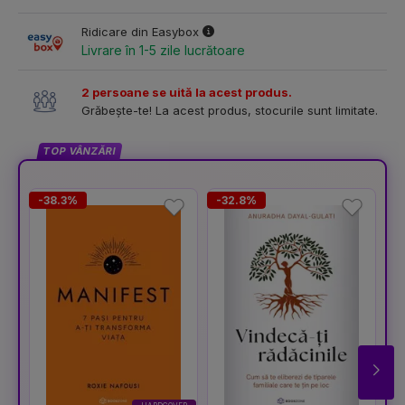
Ridicare din Easybox
Livrare în 1-5 zile lucrătoare
2 persoane se uită la acest produs.
Grăbește-te! La acest produs, stocurile sunt limitate.
TOP VÂNZĂRI
-38.3%
-32.8%
-