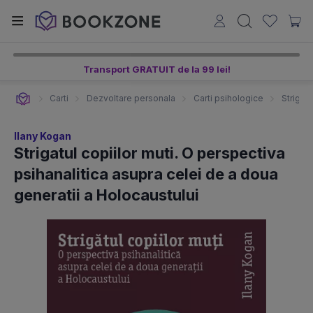
Transport GRATUIT de la 99 lei!
Carti
Dezvoltare personala
Carti psihologice
Strigat
Ilany Kogan
Strigatul copiilor muti. O perspectiva
psihanalitica asupra celei de a doua
generatii a Holocaustului