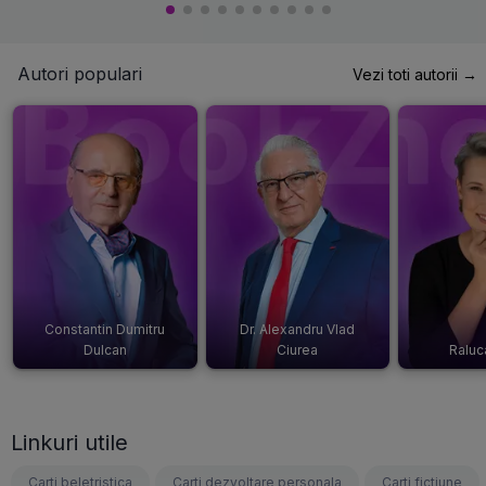
Autori populari
Vezi toti autorii →
Constantin Dumitru
Dr. Alexandru Vlad
Dulcan
Ciurea
Raluc
Linkuri utile
Carti beletristica
Carti dezvoltare personala
Carti fictiune