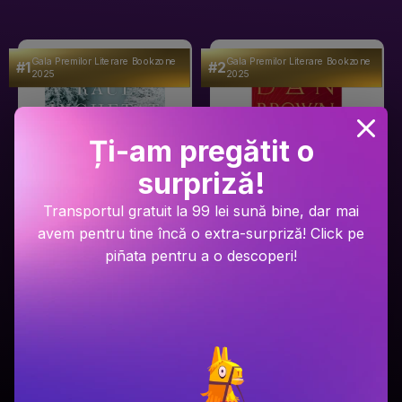
Gala Premilor Literare Bookzone
Gala Premilor Literare Bookzone
#1
#2
2025
2025
Ți-am pregătit o
surpriză!
Transportul gratuit la 99 lei sună bine, dar mai
avem pentru tine încă o extra-surpriză! Click pe
Ariel Lawhon
Dan Brown
piñata pentru a o descoperi!
Râul Înghețat
Secretul secretelor
PRP: 59.9 Lei
PRP: 129 Lei
49.9 Lei
94.9 Lei
Adaugă în coș
Adaugă în coș