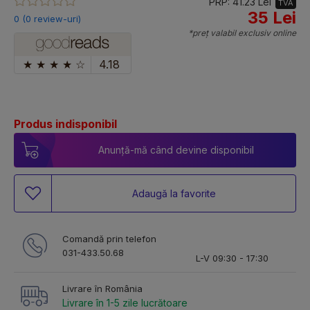
PRP: 41.23 Lei
TVA
35 Lei
0 (0 review-uri)
*preț valabil exclusiv online
★
★
★
★
☆
4.18
Produs indisponibil
Anunță-mă când devine disponibil
Adaugă la favorite
Comandă prin telefon
031-433.50.68
L-V 09:30 - 17:30
Livrare în România
Livrare în 1-5 zile lucrătoare