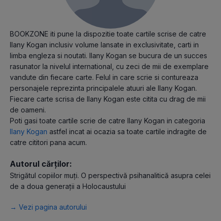
BOOKZONE iti pune la dispozitie toate cartile scrise de catre
Ilany Kogan inclusiv volume lansate in exclusivitate, carti in
limba engleza si noutati. Ilany Kogan se bucura de un succes
rasunator la nivelul international, cu zeci de mii de exemplare
vandute din fiecare carte. Felul in care scrie si contureaza
personajele reprezinta principalele atuuri ale Ilany Kogan.
Fiecare carte scrisa de Ilany Kogan este citita cu drag de mii
de oameni.
Poti gasi toate cartile scrie de catre Ilany Kogan in categoria
Ilany Kogan
astfel incat ai ocazia sa toate cartile indragite de
catre cititori pana acum.
Autorul cărților:
Strigătul copiilor muți. O perspectivă psihanalitică asupra celei
de a doua generații a Holocaustului
→ Vezi pagina autorului