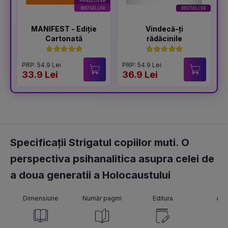
HARDCOVER
BESTSELLER
BESTSELLER
MANIFEST - Ediție
Vindecă-ți
Cartonată
rădăcinile
PRP: 54.9 Lei
PRP: 54.9 Lei
P
33.9 Lei
36.9 Lei
4
Specificații Strigatul copiilor muti. O
perspectiva psihanalitica asupra celei de
a doua generatii a Holocaustului
Dimensiune
Număr pagini
Editura
Aut