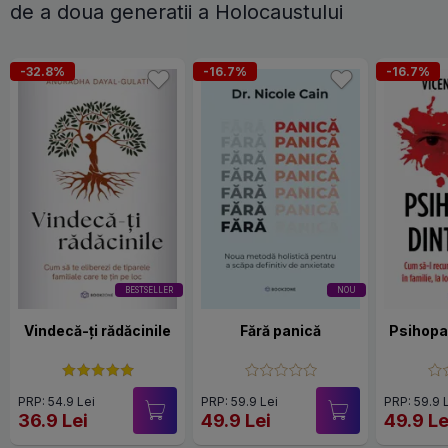
de a doua generatii a Holocaustului
-32.8%
-16.7%
-16.7%
BESTSELLER
NOU
Vindecă-ți rădăcinile
Fără panică
Psihopat
PRP: 54.9 Lei
PRP: 59.9 Lei
PRP: 59.9 
36.9 Lei
49.9 Lei
49.9 Le