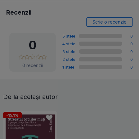
Recenzii
Scrie o recenzie
5 stele
0
0
4 stele
0
3 stele
0
2 stele
0
0 recenzii
1 stele
0
De la același autor
-15.1%