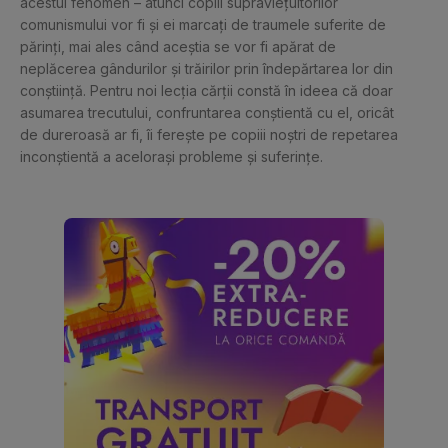
acestui fenomen – atunci copiii supraviețuitorilor 
comunismului vor fi și ei marcați de traumele suferite de 
părinți, mai ales când aceștia se vor fi apărat de 
neplăcerea gândurilor și trăirilor prin îndepărtarea lor din 
conștiință. Pentru noi lecția cărții constă în ideea că doar 
asumarea trecutului, confruntarea conștientă cu el, oricât 
de dureroasă ar fi, îi ferește pe copiii noștri de repetarea 
inconștientă a acelorași probleme și suferințe.