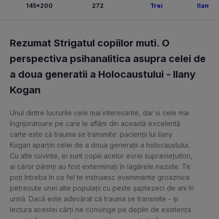
145x200
272
Trei
Ilany 
Rezumat Strigatul copiilor muti. O
perspectiva psihanalitica asupra celei de
a doua generatii a Holocaustului -
Ilany
Kogan
Unul dintre lucrurile cele mai interesante, dar si cele mai 
îngrijoratoare pe care le aflăm din această excelentă 
carte este că trauma se transmite: pacienții lui Ilany 
Kogan aparțin celei de a doua generații a holocaustului. 
Cu alte cuvinte, ei sunt copiii acelor evrei supraviețuitori, 
ai căror părinți au fost exterminați în lagărele naziste. Te 
poți întreba în ce fel te instruiesc evenimente groaznice 
petrecute unei alte populații cu peste șaptezeci de ani în 
urmă. Dacă este adevărat că trauma se transmite - și 
lectura acestei cărți ne convinge pe deplin de existența 