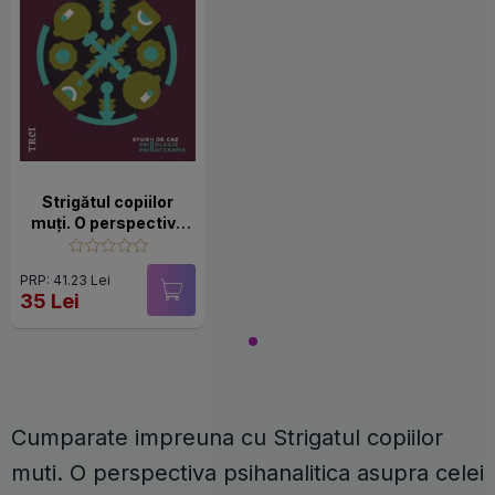
Strigătul copiilor
muți. O perspectivă
psihanalitică asupra
celei de a doua
PRP: 41.23 Lei
generații a
35 Lei
Holocaustului
Cumparate impreuna cu Strigatul copiilor
muti. O perspectiva psihanalitica asupra celei