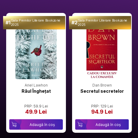
Gala Premilor Literare Bookzone
Gala Premilor Literare Bookzone
#1
#2
2025
2025
Ariel Lawhon
Dan Brown
Râul Înghețat
Secretul secretelor
PRP: 59.9 Lei
PRP: 129 Lei
49.9 Lei
94.9 Lei
Adaugă în coș
Adaugă în coș