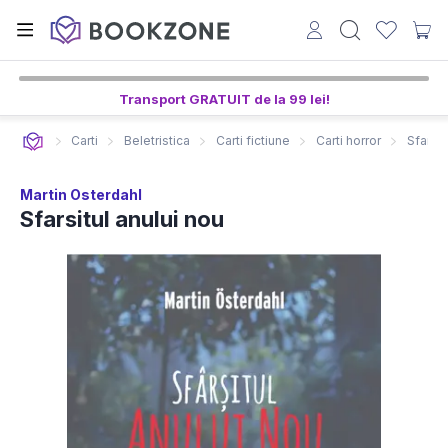
Transport GRATUIT de la 99 lei!
Carti
Beletristica
Carti fictiune
Carti horror
Sfarsit
Martin Osterdahl
Sfarsitul anului nou