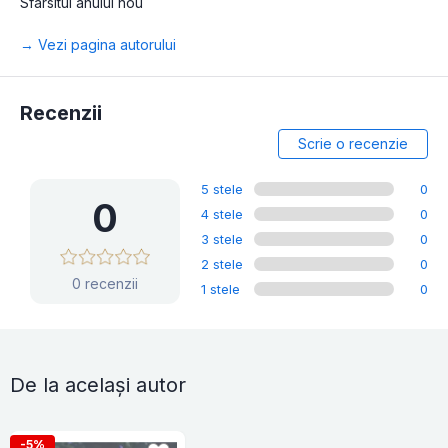
Sfarsitul anului nou
→ Vezi pagina autorului
Recenzii
Scrie o recenzie
5 stele
0
0
4 stele
0
3 stele
0
2 stele
0
0 recenzii
1 stele
0
De la același autor
-5%