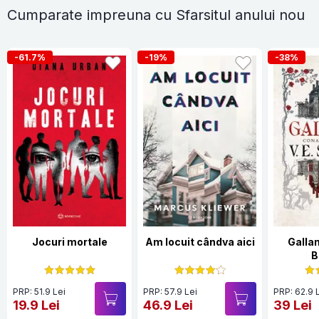
Cumparate impreuna cu Sfarsitul anului nou
-61.7%
-19%
-38%
Jocuri mortale
Am locuit cândva aici
Galla
B
PRP: 51.9 Lei
PRP: 57.9 Lei
PRP: 62.9 
19.9 Lei
46.9 Lei
39 Lei