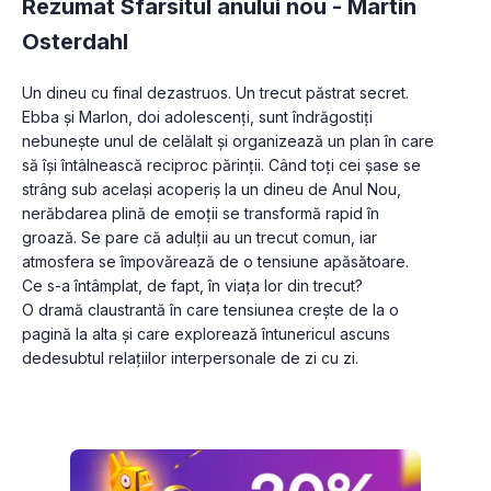
Rezumat Sfarsitul anului nou -
Martin
Osterdahl
Un dineu cu final dezastruos. Un trecut păstrat secret.
Ebba și Marlon, doi adolescenți, sunt îndrăgostiți 
nebunește unul de celălalt și organizează un plan în care 
să își întâlnească reciproc părinții. Când toți cei șase se 
strâng sub același acoperiș la un dineu de Anul Nou, 
nerăbdarea plină de emoții se transformă rapid în 
groază. Se pare că adulții au un trecut comun, iar 
atmosfera se împovărează de o tensiune apăsătoare.
Ce s-a întâmplat, de fapt, în viața lor din trecut?
O dramă claustrantă în care tensiunea crește de la o 
pagină la alta și care explorează întunericul ascuns 
dedesubtul relațiilor interpersonale de zi cu zi.