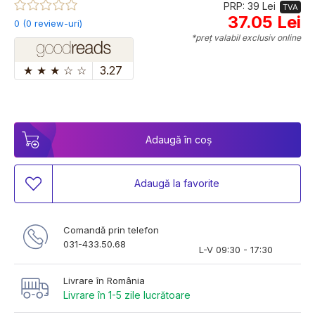
PRP: 39 Lei
TVA
37.05 Lei
0 (0 review-uri)
*preț valabil exclusiv online
★
★
★
☆
☆
3.27
Adaugă în coș
Adaugă la favorite
Comandă prin telefon
031-433.50.68
L-V 09:30 - 17:30
Livrare în România
Livrare în 1-5 zile lucrătoare