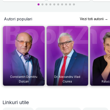
Autori populari
Vezi toti autorii →
Constantin Dumitru
Dr. Alexandru Vlad
Dulcan
Ciurea
Raluc
Linkuri utile