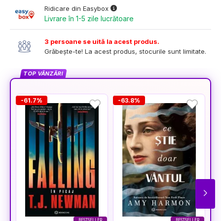
Ridicare din Easybox
Livrare în 1-5 zile lucrătoare
3 persoane se uită la acest produs.
Grăbește-te! La acest produs, stocurile sunt limitate.
TOP VÂNZĂRI
-61.7%
-63.8%
-
BESTSELLER
BESTSELLER