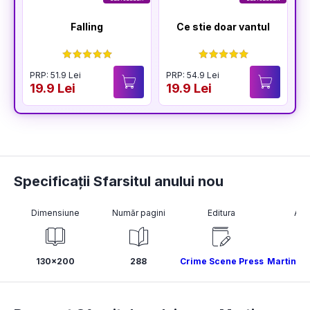
Falling
Ce stie doar vantul
PRP: 51.9 Lei
PRP: 54.9 Lei
19.9 Lei
19.9 Lei
Specificații Sfarsitul anului nou
Dimensiune
Număr pagini
Editura
Aut
130x200
288
Crime Scene Press
Martin Os