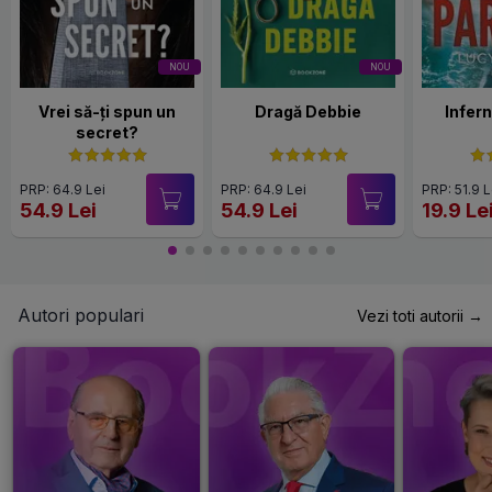
NOU
NOU
Vrei să-ți spun un
Dragă Debbie
Infern
secret?
PRP: 64.9 Lei
PRP: 64.9 Lei
PRP: 51.9 L
54.9 Lei
54.9 Lei
19.9 Le
Autori populari
Vezi toti autorii →