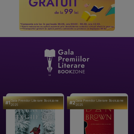
Gala Premilor Literare Bookzone
Gala Premilor Literare Bookzone
#1
#2
2025
2025