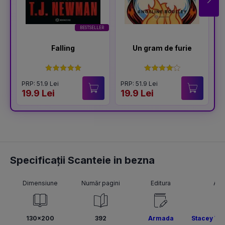
BESTSELLER
Falling
Un gram de furie
PRP: 51.9 Lei
PRP: 51.9 Lei
P
19.9 Lei
19.9 Lei
1
Specificații Scanteie in bezna
Dimensiune
Număr pagini
Editura
Aut
130x200
392
Armada
Stacey Wi