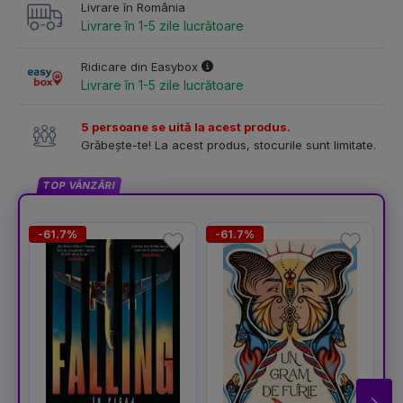
Livrare în România
Livrare în 1-5 zile lucrătoare
Ridicare din Easybox
Livrare în 1-5 zile lucrătoare
5 persoane se uită la acest produs.
Grăbește-te! La acest produs, stocurile sunt limitate.
TOP VÂNZĂRI
-61.7%
-61.7%
-