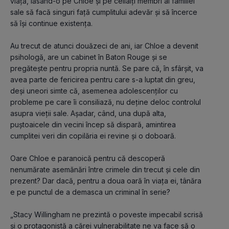
viață, lăsând-o pe Chloe și pe ceilalți membri ai familiei 
sale să facă singuri față cumplitului adevăr și să încerce 
să își continue existența.
Au trecut de atunci douăzeci de ani, iar Chloe a devenit 
psihologă, are un cabinet în Baton Rouge și se 
pregătește pentru propria nuntă. Se pare că, în sfârșit, va 
avea parte de fericirea pentru care s-a luptat din greu, 
deși uneori simte că, asemenea adolescenților cu 
probleme pe care îi consiliază, nu deține deloc controlul 
asupra vieții sale. Așadar, când, una după alta, 
puștoaicele din vecini încep să dispară, amintirea 
cumplitei veri din copilăria ei revine și o doboară.
Oare Chloe e paranoică pentru că descoperă 
nenumărate asemănări între crimele din trecut și cele din 
prezent? Dar dacă, pentru a doua oară în viața ei, tânăra 
e pe punctul de a demasca un criminal în serie?
„Stacy Willingham ne prezintă o poveste impecabil scrisă 
și o protagonistă a cărei vulnerabilitate ne va face să o 