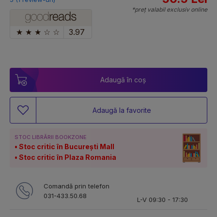
*preț valabil exclusiv online
★
★
★
☆
☆
3.97
Adaugă în coș
Adaugă la favorite
STOC LIBRĂRII BOOKZONE
Stoc critic în București Mall
Stoc critic în Plaza Romania
Comandă prin telefon
031-433.50.68
L-V 09:30 - 17:30