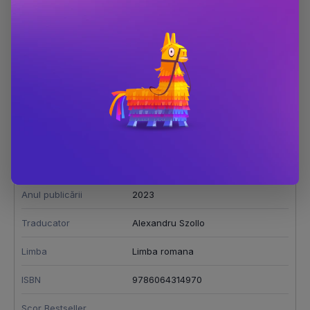
Scanteie in bezna
Dimensiune
130x200
Număr pagini
392
Editura
Armada
Autor
Stacey Willingham
Anul publicării
2023
Traducator
Alexandru Szollo
Limba
Limba romana
ISBN
9786064314970
Scor Bestseller