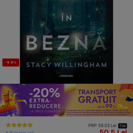
-9.9%
PRP: 56.03 Lei
TVA
50.5 Lei
5 (1 review-uri)