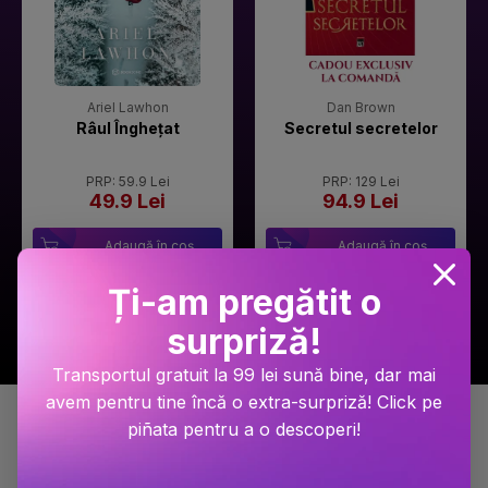
Ariel Lawhon
Dan Brown
Râul Înghețat
Secretul secretelor
PRP: 59.9 Lei
PRP: 129 Lei
49.9 Lei
94.9 Lei
Adaugă în coș
Adaugă în coș
Ți-am pregătit o
surpriză!
Transportul gratuit la 99 lei sună bine, dar mai
avem pentru tine încă o extra-surpriză! Click pe
Detalii produs
piñata pentru a o descoperi!