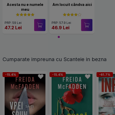
Acesta nu e numele
Am locuit cândva aici
meu
PRP: 59 Lei
PRP: 57.9 Lei
47.2 Lei
46.9 Lei
Cumparate impreuna cu Scanteie in bezna
-15.4%
-15.4%
-61.7%