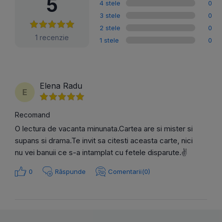
5
4 stele
0
3 stele
0
2 stele
0
1 recenzie
1 stele
0
Elena Radu
E
Recomand
O lectura de vacanta minunata.Cartea are si mister si
supans si drama.Te invit sa citesti aceasta carte, nici
nu vei banuii ce s-a intamplat cu fetele disparute.✌️
0
Răspunde
Comentarii(0)