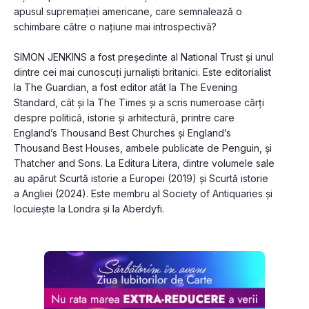
apusul supremației americane, care semnalează o 
schimbare către o națiune mai introspectivă?
SIMON JENKINS a fost președinte al National Trust și unul 
dintre cei mai cunoscuți jurnaliști britanici. Este editorialist 
la The Guardian, a fost editor atât la The Evening 
Standard, cât și la The Times și a scris numeroase cărți 
despre politică, istorie și arhitectură, printre care 
England’s Thousand Best Churches și England’s 
Thousand Best Houses, ambele publicate de Penguin, și 
Thatcher and Sons. La Editura Litera, dintre volumele sale 
au apărut Scurtă istorie a Europei (2019) și Scurtă istorie 
a Angliei (2024). Este membru al Society of Antiquaries și 
locuiește la Londra și la Aberdyfi.