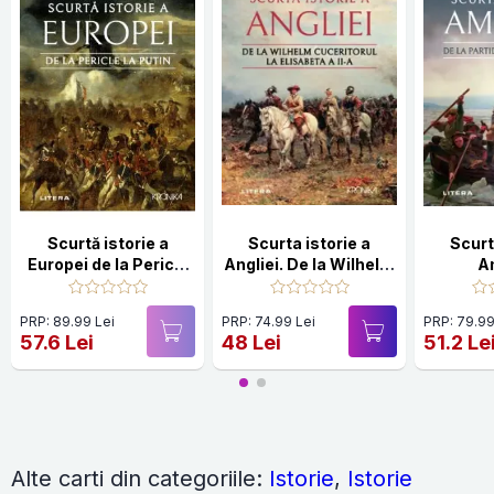
Scurtă istorie a
Scurta istorie a
Scurt
Europei de la Pericle
Angliei. De la Wilhelm
A
la Putin
Cuceritorul la
Elisabeta a II-a
PRP: 89.99 Lei
PRP: 74.99 Lei
PRP: 79.99
57.6 Lei
48 Lei
51.2 Le
Alte carti din categoriile:
Istorie
,
Istorie