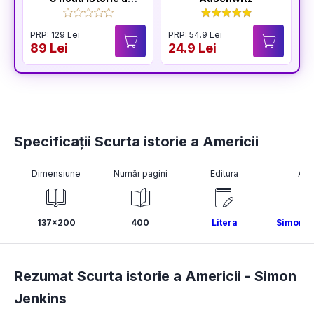
lumii
PRP: 129 Lei
PRP: 54.9 Lei
P
89 Lei
24.9 Lei
2
Specificații Scurta istorie a Americii
Dimensiune
Număr pagini
Editura
Aut
137x200
400
Litera
Simon J
Rezumat Scurta istorie a Americii -
Simon
Jenkins