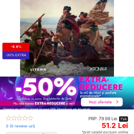
-8.6%
-30% EXTRA
PRP: 79.99 Lei
TVA
51.2 Lei
0 (0 review-uri)
*preț valabil exclusiv online