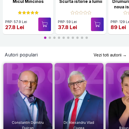
Micul Mincinos
Scurta istorie a lumii
Drumuri
noua is
PRP: 57.9 Lei
PRP: 59 Lei
PRP: 129 L
27.8 Lei
37.8 Lei
89 Lei
Autori populari
Vezi toti autorii →
Constantin Dumitru
Dr. Alexandru Vlad
Dulcan
Ciurea
Raluc