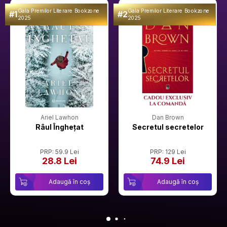
Gala Premilor Literare Bookzone
Gala Premilor Literare Bookzone
#1
#2
2025
2025
Ariel Lawhon
Dan Brown
Râul Înghețat
Secretul secretelor
PRP: 59.9 Lei
PRP: 129 Lei
28.8 Lei
74.9 Lei
Adaugă în coș
Adaugă în coș