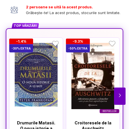
2 persoane se uită la acest produs.
Grăbește-te! La acest produs, stocurile sunt limitate.
TOP VÂNZĂRI
-1.4%
-9.3%
-30% EXTRA
-50% EXTRA
-3
BESTSELLER
Drumurile Matasii.
Croitoresele de la
O noua istorie a
Auschwitz