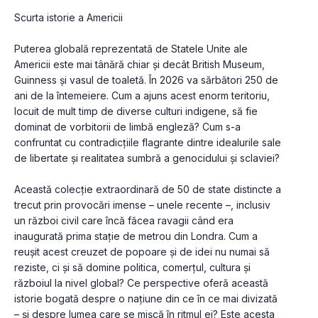
Scurta istorie a Americii
Puterea globală reprezentată de Statele Unite ale 
Americii este mai tânără chiar și decât British Museum, 
Guinness și vasul de toaletă. În 2026 va sărbători 250 de 
ani de la întemeiere. Cum a ajuns acest enorm teritoriu, 
locuit de mult timp de diverse culturi indigene, să fie 
dominat de vorbitorii de limbă engleză? Cum s-a 
confruntat cu contradicțiile flagrante dintre idealurile sale 
de libertate și realitatea sumbră a genocidului și sclaviei?
Această colecție extraordinară de 50 de state distincte a 
trecut prin provocări imense – unele recente –, inclusiv 
un război civil care încă făcea ravagii când era 
inaugurată prima stație de metrou din Londra. Cum a 
reușit acest creuzet de popoare și de idei nu numai să 
reziste, ci și să domine politica, comerțul, cultura și 
războiul la nivel global? Ce perspective oferă această 
istorie bogată despre o națiune din ce în ce mai divizată 
– și despre lumea care se mișcă în ritmul ei? Este acesta 