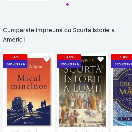
Cumparate impreuna cu Scurta istorie a
Americii
-4%
-8.5%
-1.4%
-50% EXTRA
-30% EXTRA
-30% EXTR