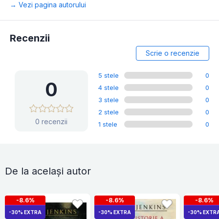
→ Vezi pagina autorului
Recenzii
Scrie o recenzie
5 stele
0
0
4 stele
0
3 stele
0
2 stele
0
0 recenzii
1 stele
0
De la același autor
-8.6%
-8.6%
-8.6%
-30% EXTRA
-30% EXTRA
-30% EXTR