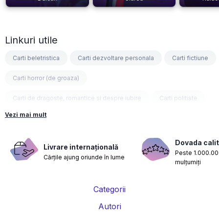
Linkuri utile
Carti beletristica
Carti dezvoltare personala
Carti fictiune
Carti horror (de groaza)
Carti de dragoste, romantice si despre iubire
Carti politiste
Vezi mai mult
Carti fantasy
Carti psihologice
Carti nutritie, sanatate si de slabit
Carti diete
Dovada calit
Livrare internațională
Peste 1.000.000
Cărțile ajung oriunde în lume
Carti despre sarcina si nastere
Carti educatie financiara
mulțumiți
Carti management si leadership
Carti marketing si vanzari
Categorii
Carti de istorie
Carti pentru copii
Carti Parintele Necula
Autori
Carti Dr. Alexandru Ciurea
Carti Parintele Vasile Ioana