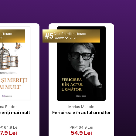
#5
#6
 Literare
Gala Premilor Literare
Gala 
25
Bookzone 2025
Book
rina Binder
Marius Manole
meriți mai mult
Fericirea e în actul următor
P: 64.9 Lei
PRP: 64.9 Lei
7.9 Lei
54.9 Lei