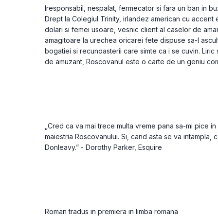
Iresponsabil, nespalat, fermecator si fara un ban in bu
Drept la Colegiul Trinity, irlandez american cu accent e
dolari si femei usoare, vesnic client al caselor de ama
amagitoare la urechea oricarei fete dispuse sa-l asculte,
bogatiei si recunoasterii care simte ca i se cuvin. Liric 
de amuzant, Roscovanul este o carte de un geniu comic
„Cred ca va mai trece multa vreme pana sa-mi pice in
maiestria Roscovanului. Si, cand asta se va intampla, ce
Donleavy.” - Dorothy Parker, Esquire

Roman tradus in premiera in limba romana
