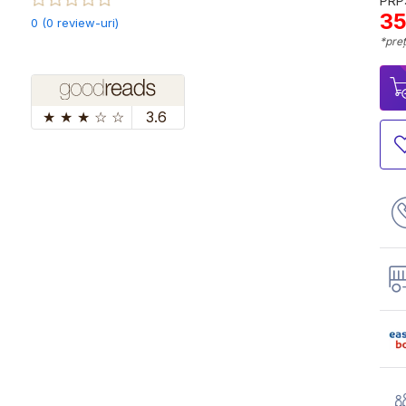
PRP:
35
0 (0 review-uri)
*preț
★
★
★
☆
☆
3.6