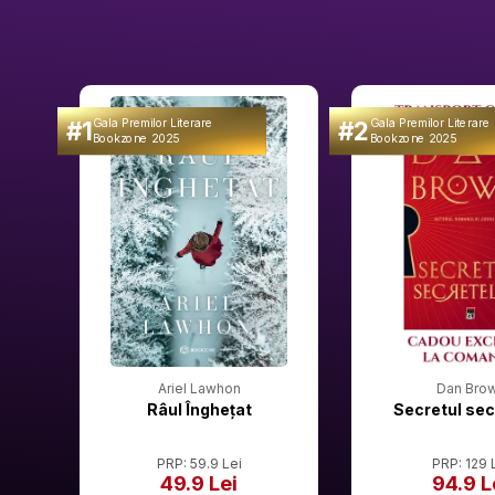
#1
#2
Gala Premilor Literare
Gala Premilor Literare
Bookzone 2025
Bookzone 2025
Ariel Lawhon
Dan Bro
Râul Înghețat
Secretul sec
PRP: 59.9 Lei
PRP: 129 
49.9 Lei
94.9 L