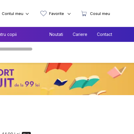
Contul meu
Favorite
Cosul meu
tru copii
Noutati
Cariere
Contact