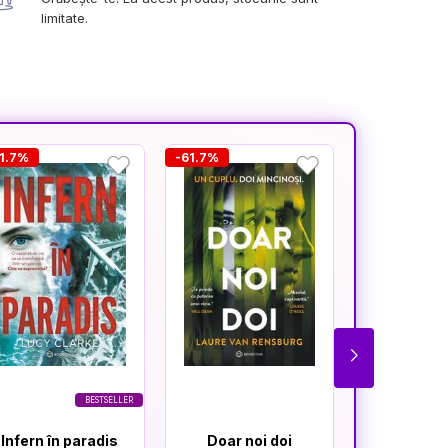
limitate.
1.7%
-61.7%
-25.5%
BESTSELLER
Infern în paradis
Doar noi doi
Cât t