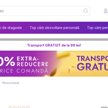
ți de dragoste
Top cărți dezvoltare personală
Top cărți pen
Transport GRATUIT de la 99 lei!
Roscovanul