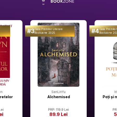
#3
#4
Gala Premilor Literare
Gala Premilor
Bookzone 2025
Bookzone 20
wn
SenLinYu
I
retelor
Alchemised
Poți și 
Lei
PRP: 119.9 Lei
PR
ei
89.9 Lei
5