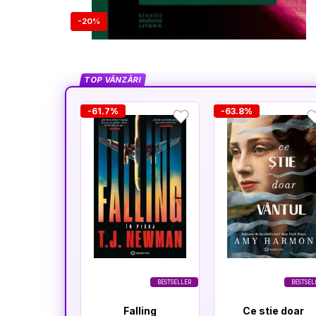
-20%
TOP VÂNZĂRI
-61.7%
-63.8%
BESTSELLER
BESTSEL
Falling
Ce stie doar