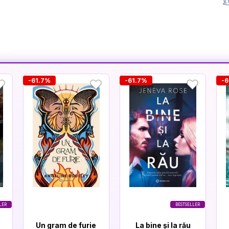
-61.7%
-61.7%
-6
LER
BESTSELLER
Un gram de furie
La bine și la rău