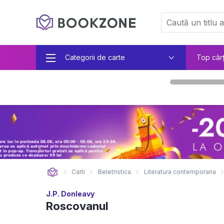
Categorii de carte
Top căr
Carti
Beletristica
Literatura contemporana
J.P. Donleavy
Roscovanul