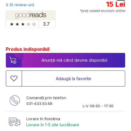
15 Lei
0 (0 review-uri)
*preț valabil exclusiv online
★
★
★
☆
☆
3.7
Produs indisponibil
Anunță-mă când devine disponibil
Adaugă la favorite
Comandă prin telefon
031-433.50.68
L-V 09:30 - 17:30
Livrare în România
Livrare în 1-5 zile lucrătoare