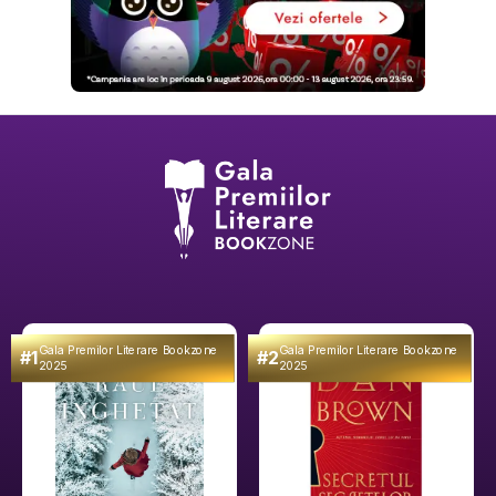
Gala Premilor Literare Bookzone
Gala Premilor Literare Bookzone
#1
#2
2025
2025