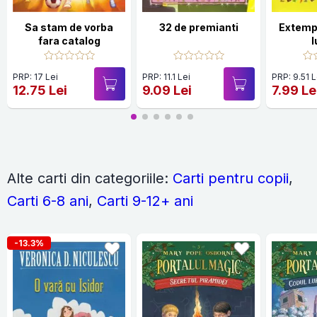
Sa stam de vorba
32 de premianti
Extempo
fara catalog
l
PRP: 17 Lei
PRP: 11.1 Lei
PRP: 9.51 L
12.75 Lei
9.09 Lei
7.99 Le
Alte carti din categoriile:
Carti pentru copii
,
Carti 6-8 ani
,
Carti 9-12+ ani
-13.3%