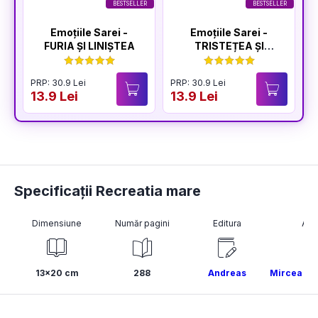
BESTSELLER
BESTSELLER
Emoțiile Sarei -
Emoțiile Sarei -
FURIA ȘI LINIȘTEA
TRISTEȚEA ȘI
BUCURIA
PRP: 30.9 Lei
PRP: 30.9 Lei
P
13.9 Lei
13.9 Lei
1
Specificații Recreatia mare
Dimensiune
Număr pagini
Editura
Aut
13x20 cm
288
Andreas
Mircea Sa