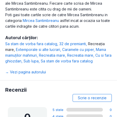
ale Mircea Santimbreanu. Fiecare carte scrisa de Mircea
Santimbreanu este citita cu drag de mii de oameni.
Poti gasi toate cartile scrie de catre Mircea Santimbreanu in
categoria
Mircea Santimbreanu
astfel incat ai ocazia sa toate
cartile indragite de catre cititori pana acum.
Autorul cărților:
Sa stam de vorba fara catalog
,
32 de premianti
,
Recreaţia
mare
,
Extemporale si alte lucrari
,
Caramele cu piper
,
Mama
mamuților mahmuri
,
Recreatia mare
,
Recreatia mare
,
Cu si fara
ghiozdan
,
Sub lupa
,
Sa stam de vorba fara catalog
→ Vezi pagina autorului
Recenzii
Scrie o recenzie
5 stele
0
4 stele
0