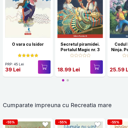
O vara cu Isidor
Secretul piramidei.
Codul 
Portalul Magic nr. 3
Ninja. P
Nr. 5 (
PRP: 45 Lei
39 Lei
18.99 Lei
25.59 
Cumparate impreuna cu Recreatia mare
-55%
-55%
-55%