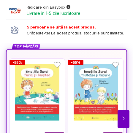
Ridicare din Easybox
Livrare în 1-5 zile lucrătoare
5 persoane se uită la acest produs.
Grăbește-te! La acest produs, stocurile sunt limitate.
TOP VÂNZĂRI
-55%
-55%
-