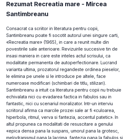
Rezumat Recreatia mare -
Mircea
Santimbreanu
Consacrat ca scriitor in literatura pentru copii, 
Santimbreanu poate fi socotit autorul unei singure carti, 
«Recreatia mare» (1965), in care a reunit multe din 
povestirile sale anterioare. Revizuirile succesive tin de 
insasi maniera in care este inteles actul scrisului, ca 
modalitate permanenta de autoperfectionare. Lucrand 
varianta ultima, prozatorul regandeste ordinea pieselor, 
le elimina pe unele si le introduce pe altele, face 
numeroase modificari (schimbari de titlu, stilizari). 
Santimbreanu a intuit ca literatura pentru copii nu trebuie 
echivalata nici cu evadarea factica in fabulos sau in 
fantastic, nici cu scenariul moralizator. Intr-un interviu 
scriitorul afirma ca marcile prozei sale ar fi «culoarea, 
hiperbola, ritmul, verva si fantezia, accentul patetic». In 
altul propunea ca modalitati de resuscitare a genului 
«epica densa pana la suspans, umorul pana la grotesc, 
melodranismul pana la lacrima, fantezia pana la fabulos si 