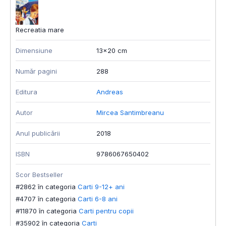
Recreatia mare
Dimensiune
13x20 cm
Număr pagini
288
Editura
Andreas
Autor
Mircea Santimbreanu
Anul publicării
2018
ISBN
9786067650402
Scor Bestseller
#2862 în categoria
Carti 9-12+ ani
#4707 în categoria
Carti 6-8 ani
#11870 în categoria
Carti pentru copii
#35902 în categoria
Carti