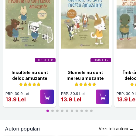
BESTSELLER
BESTSELLER
Insultele nu sunt
Glumele nu sunt
Îmbrâ
deloc amuzante
mereu amuzante
delo
PRP: 30.9 Lei
PRP: 30.9 Lei
PRP: 30.9 
13.9 Lei
13.9 Lei
13.9 Le
Autori populari
Vezi toti autorii →