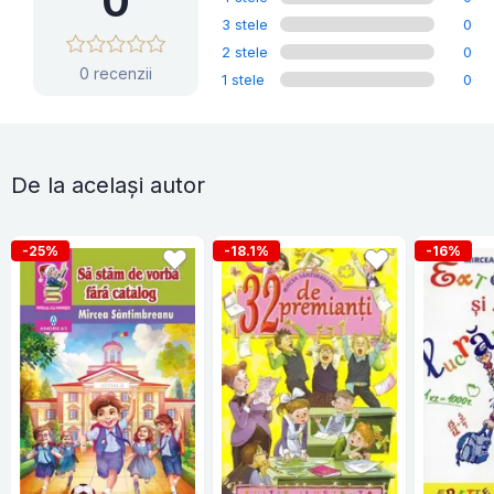
0
3 stele
0
2 stele
0
0 recenzii
1 stele
0
De la același autor
-25%
-18.1%
-16%