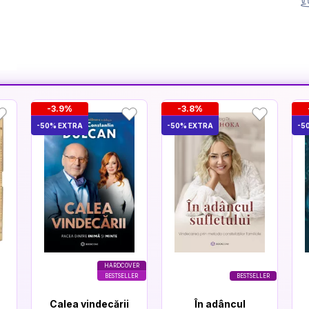
-3.9%
-3.8%
-50% EXTRA
-50% EXTRA
-5
HARDCOVER
BESTSELLER
BESTSELLER
Calea vindecării
În adâncul