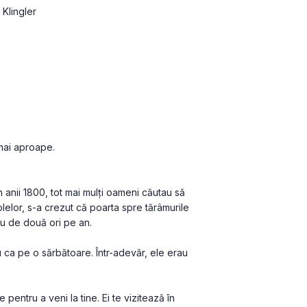
Klingler
mai aproape.
 anii 1800, tot mai mulți oameni căutau să 
olelor, s-a crezut că poarta spre tărâmurile 
u de două ori pe an.
 ca pe o sărbătoare. Într-adevăr, ele erau 
pentru a veni la tine. Ei te vizitează în 