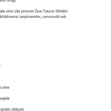
elor dragi.
te unor zile precum Ziua Tuturor Sfinților 
e Sărbătoarea Lampioanelor, cunoscută sub 
t
cu tine
sajele
 ocupate călăuze