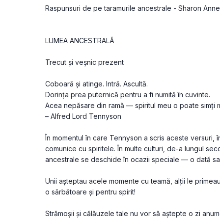
Raspunsuri de pe taramurile ancestrale - Sharon Anne 
LUMEA ANCESTRALĂ
Trecut și veșnic prezent
Coboară și atinge. Intră. Ascultă.
Dorința prea puternică pentru a fi numită în cuvinte.
Acea nepăsare din ramă — spiritul meu o poate simți 
– Alfred Lord Tennyson
În momentul în care Tennyson a scris aceste versuri, în
comunice cu spiritele. În multe culturi, de-a lungul sec
ancestrale se deschide în ocazii speciale — o dată sa
Unii așteptau acele momente cu teamă, alții le primeau
o sărbătoare și pentru spirit!
Strămoșii și călăuzele tale nu vor să aștepte o zi anume 