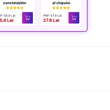
constelațiilor
al chipului
rădăci
P: 54.9 Lei
PRP: 57.9 Lei
PRP: 54.9 Lei
6.4 Lei
27.8 Lei
26.4 Lei