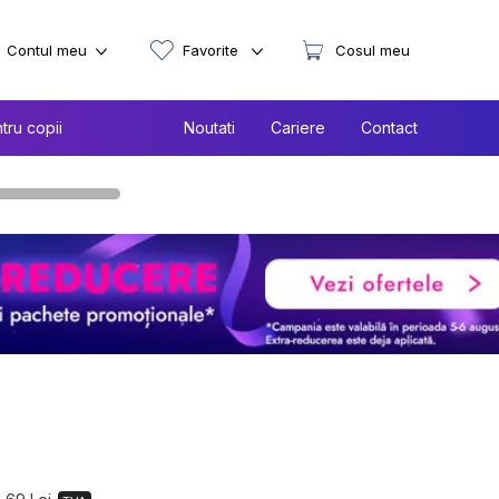
Contul meu
Favorite
Cosul meu
tru copii
Noutati
Cariere
Contact