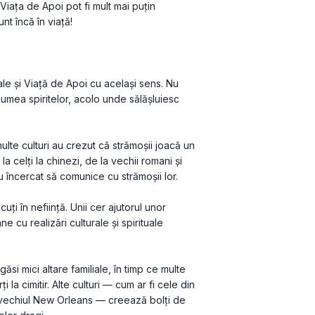
 Viața de Apoi pot fi mult mai puțin 
t încă în viață!
e și Viață de Apoi cu același sens. Nu 
mea spiritelor, acolo unde sălășluiesc 
ulte culturi au crezut că strămoșii joacă un 
e la celți la chinezi, de la vechii romani și 
au încercat să comunice cu strămoșii lor.
i în neființă. Unii cer ajutorul unor 
 cu realizări culturale și spirituale 
ăsi mici altare familiale, în timp ce multe 
a cimitir. Alte culturi — cum ar fi cele din 
n vechiul New Orleans — creează bolți de 