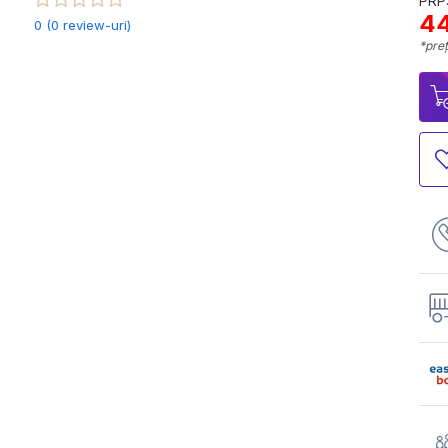
PRP:
44
0 (0 review-uri)
*preț