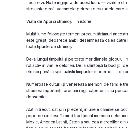
fiecare zi. Nu te îngrijora de acest lucru — vizitele din
stresante decât vacanțele petrecute cu rudele care sun
Viața de Apoi și strămoșii, în istorie
Multă lume folosește termeni precum tărâmuri ancestral
este greșit, deoarece ambii desemnează calea către lu
toate tipurile de strămoși.
De-a lungul timpului și pe toate meridianele globului, m
rol activ în viețile celor vii. De la shintoiști la budiști, d
etrusci până la spiritualiștii timpurilor moderne — toți 
Numeroase culturi își venerează membrii de familie trecuț
strămoși importanți, precum regi, căpetenii sau persoane
deosebite.
Atât în trecut, cât și în prezent, în unele cămine se pot g
popoare cinstesc în mod tradițional memoria celor morți l
Mexic, America Latină, Estonia sau cea a creolilor di