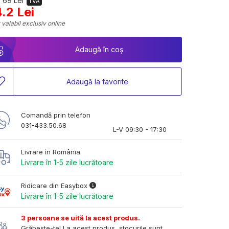
 69 Lei
TVA
.2 Lei
 valabil exclusiv online
Adaugă în coș
Adaugă la favorite
Comandă prin telefon
031-433.50.68
L-V 09:30 - 17:30
Livrare în România
Livrare în 1-5 zile lucrătoare
Ridicare din Easybox
Livrare în 1-5 zile lucrătoare
3 persoane se uită la acest produs.
Grăbește-te! La acest produs, stocurile sunt