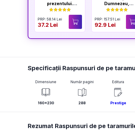
prezentului.
Dumnezeu,
Editia a VI-a
volumele I-IV
PRP: 58.14 Lei
PRP: 157.51 Lei
37.2 Lei
92.9 Lei
Specificații Raspunsuri de pe taramu
Dimensiune
Număr pagini
Editura
160x230
288
Prestige
Rezumat Raspunsuri de pe taramuril