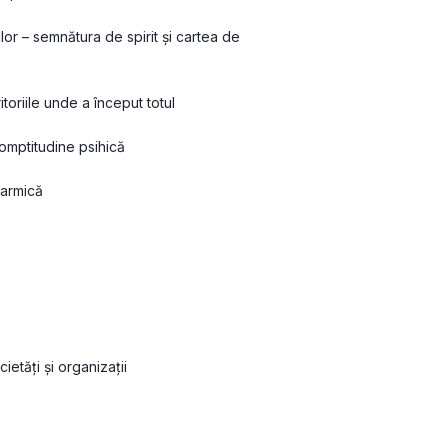
ilor – semnătura de spirit și cartea de 
ritoriile unde a început totul
romptitudine psihică
karmică
cietăți și organizații