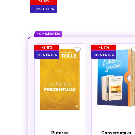
-8.5%
-30% EXTRA
TOP VÂNZĂRI
-8.6%
-1.7%
-30% EXTRA
-40% EXTRA
Puterea
Conversații cu