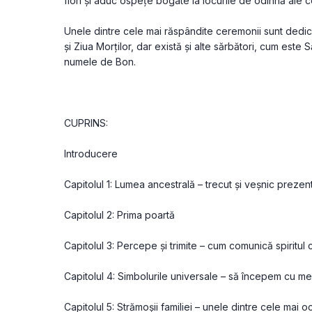
flori și aduc ospețe bogate la locurile de odihnă ale c
Unele dintre cele mai răspândite ceremonii sunt dedica
și Ziua Morților, dar există și alte sărbători, cum est
numele de Bon.
CUPRINS:
Introducere
Capitolul 1: Lumea ancestrală – trecut și veșnic prezen
Capitolul 2: Prima poartă
Capitolul 3: Percepe și trimite – cum comunică spiritul 
Capitolul 4: Simbolurile universale – să începem cu me
Capitolul 5: Strămoșii familiei – unele dintre cele mai