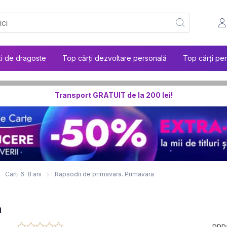
ți de dragoste
Top cărți dezvoltare personală
Top cărți pen
Transport GRATUIT de la 200 lei!
Carti 6-8 ani
Rapsodii de primavara. Primavara
a