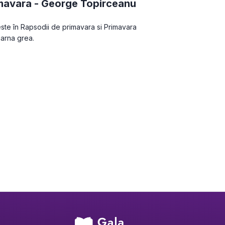
mavara -
George Topirceanu
ste în Rapsodii de primavara si Primavara 
iarna grea.