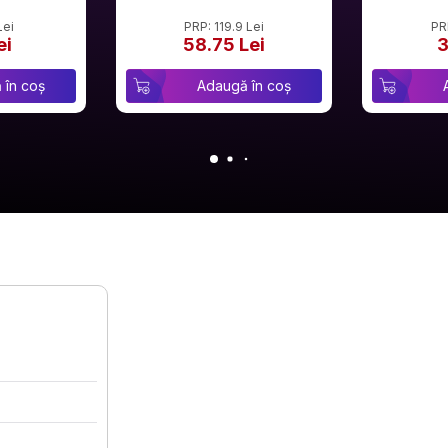
Lei
PRP: 119.9 Lei
PR
ei
58.75 Lei
3
 în coș
Adaugă în coș