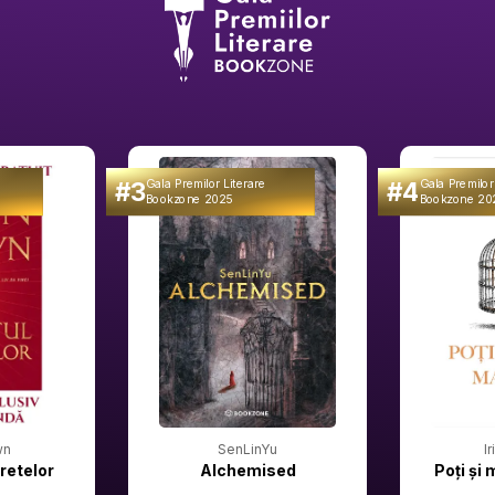
#3
#4
Gala Premilor Literare
Gala Premilor
Bookzone 2025
Bookzone 20
wn
SenLinYu
I
retelor
Alchemised
Poți și 