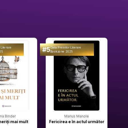
#5
#6
 Literare
Gala Premilor Literare
Gala 
25
Bookzone 2025
Book
rina Binder
Marius Manole
meriți mai mult
Fericirea e în actul următor