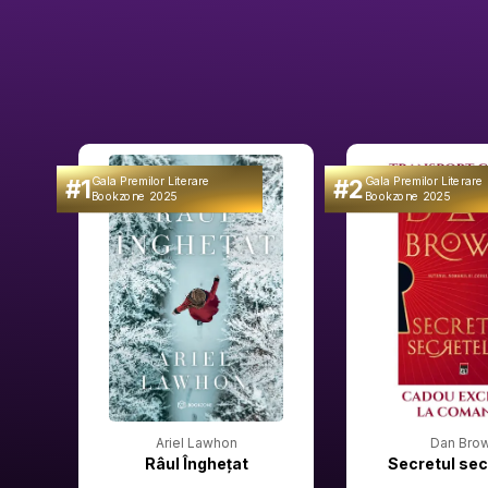
#1
#2
Gala Premilor Literare
Gala Premilor Literare
Bookzone 2025
Bookzone 2025
Ariel Lawhon
Dan Bro
Râul Înghețat
Secretul sec