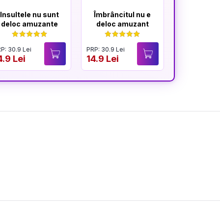
Insultele nu sunt
Îmbrâncitul nu e
Glumele 
deloc amuzante
deloc amuzant
mereu am
P: 30.9 Lei
PRP: 30.9 Lei
PRP: 30.9 Lei
4.9 Lei
14.9 Lei
14.9 Lei