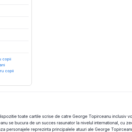
u copii
ani
ru copii
pozitie toate cartile scrise de catre George Topirceanu inclusiv volu
anu se bucura de un succes rasunator la nivelul international, cu ze
eaza personajele reprezinta principalele atuuri ale George Topircea