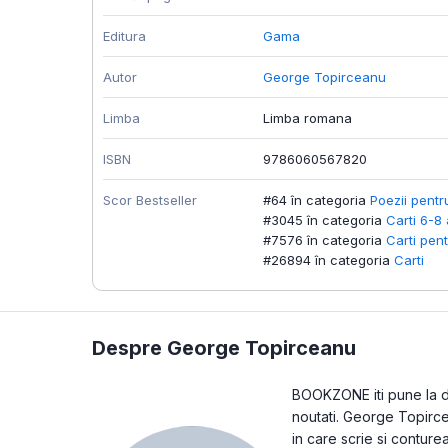
Editura
Gama
Autor
George Topirceanu
Limba
Limba romana
ISBN
9786060567820
Scor Bestseller
#64 în categoria
Poezii pentr
#3045 în categoria
Carti 6-8 
#7576 în categoria
Carti pent
#26894 în categoria
Carti
Despre George Topirceanu
BOOKZONE iti pune la dis
noutati. George Topirce
in care scrie si contur