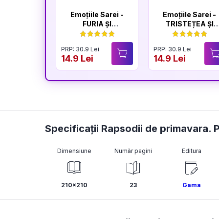
Emoțiile Sarei -
Emoțiile Sarei -
FURIA ȘI
TRISTEȚEA ȘI
LINIȘTEA
BUCURIA
PRP: 30.9 Lei
PRP: 30.9 Lei
14.9 Lei
14.9 Lei
Specificații Rapsodii de primavara. 
Dimensiune
Număr pagini
Editura
210x210
23
Gama