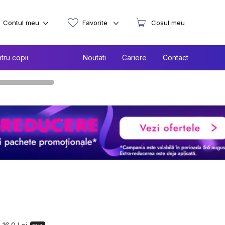
Contul meu
Favorite
Cosul meu
tru copii
Noutati
Cariere
Contact