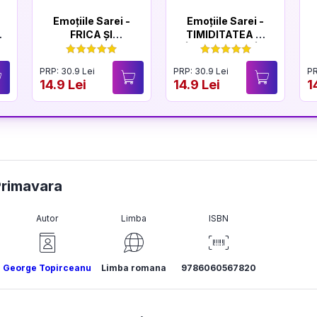
Emoțiile Sarei -
Emoțiile Sarei -
FRICA ȘI
TIMIDITATEA ȘI
CURAJUL
ÎNCREDEREA ÎN
SINE
PRP: 30.9 Lei
PRP: 30.9 Lei
PR
14.9 Lei
14.9 Lei
1
Primavara
Autor
Limba
ISBN
George Topirceanu
Limba romana
9786060567820