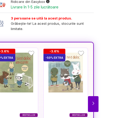
Ridicare din Easybox
Livrare în 1-5 zile lucrătoare
3 persoane se uită la acest produs.
Grăbește-te! La acest produs, stocurile sunt
limitate.
-3.6%
-3.6%
-3.6%
0% EXTRA
-50% EXTRA
-50% EXTRA
BESTSELLER
BESTSELLER