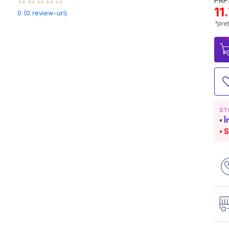
PRP:
11
0 (0 review-uri)
*preț
ST
Î
S