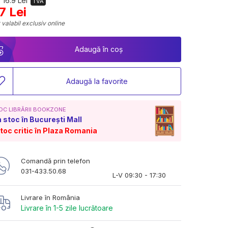
 16.9 Lei
TVA
.7 Lei
 valabil exclusiv online
Adaugă în coș
Adaugă la favorite
OC LIBRĂRII BOOKZONE
n stoc în București Mall
toc critic în Plaza Romania
Comandă prin telefon
031-433.50.68
L-V 09:30 - 17:30
Livrare în România
Livrare în 1-5 zile lucrătoare