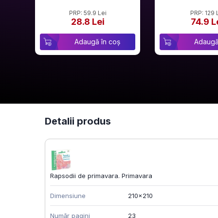
PRP: 59.9 Lei
PRP: 129 
28.8 Lei
74.9 L
Adaugă în coș
Adaugă
Detalii produs
Rapsodii de primavara. Primavara
Dimensiune
210x210
Număr pagini
23