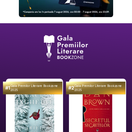
Gala Premilor Literare Bookzone
Gala Premilor Literare Bookzone
#1
#2
2025
2025