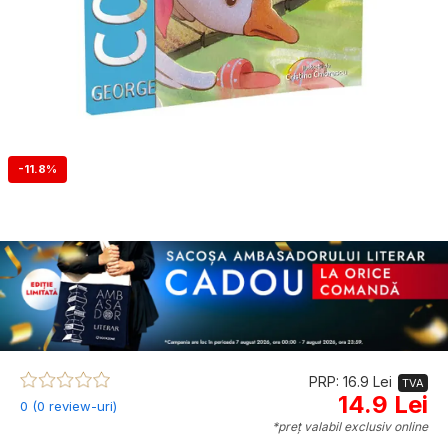
-11.8%
PRP: 16.9 Lei
TVA
14.9 Lei
0 (0 review-uri)
*preț valabil exclusiv online