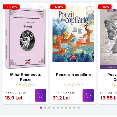
-10.2%
-4.8%
-15%
Mihai Eminescu.
Poezii din copilărie
Poez
Poezii
C
PRP: 21.04 Lei
PRP: 32.77 Lei
PRP: 23 Le
18.9 Lei
31.2 Lei
19.55 L