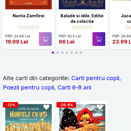
Nunta Zamfirei
Balade si idile. Editie
Jucar
de colectie
c
PRP: 24.99 Lei
PRP: 82.5 Lei
PRP: 29.99
19.99 Lei
66 Lei
23.99 
Alte carti din categoriile:
Carti pentru copii
,
Poezii pentru copii
,
Carti 6-8 ani
-12%
-20.6%