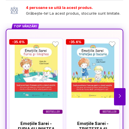
4 persoane se uită la acest produs.
Grăbește-te! La acest produs, stocurile sunt limitate.
TOP VÂNZĂRI
-35.6%
-35.6%
-
BESTSELLER
BESTSELLER
Emoțiile Sarei -
Emoțiile Sarei -
FURIA ȘI LINIȘTEA
TRISTEȚEA ȘI