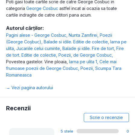
Poti gasi toate cartile scrie de catre George Cosbuc in
categoria
George Cosbuc
astfel incat ai ocazia sa toate
cartile indragite de catre cititori pana acum.
Autorul cărților:
Pagini alese - George Cosbuc
,
Nunta Zamfirei
,
Poezii
(George Coșbuc)
,
Balade si idile. Editie de colectie
,
Iarna pe
ulita
,
Jucariile celui cuminte
,
Balade și idile. Fire de tort
,
Fire
de tort. Editie de colectie
,
Poezii, de George Cosbuc
,
Povestea gastelor. Vine ploaia
,
Iarna pe ulita 1
,
Cele mai
frumoase poezii de George Cosbuc
,
Poezii
,
Scumpa Tara
Romaneasca
→ Vezi pagina autorului
Recenzii
Scrie o recenzie
5 stele
0