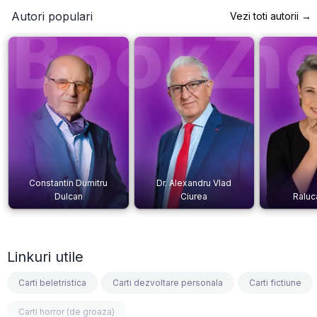
Autori populari
Vezi toti autorii →
Constantin Dumitru
Dr. Alexandru Vlad
Dulcan
Ciurea
Raluc
Linkuri utile
Carti beletristica
Carti dezvoltare personala
Carti fictiune
Carti horror (de groaza)