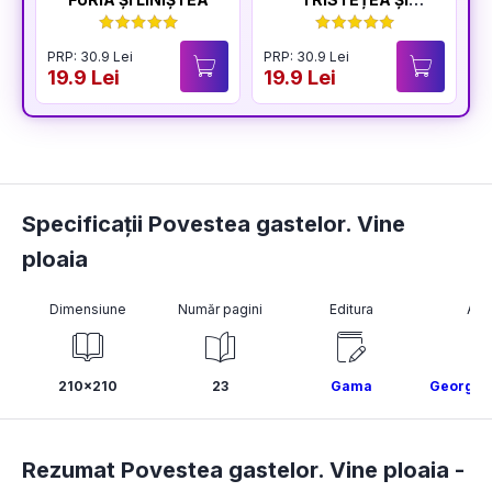
BUCURIA
PRP: 30.9 Lei
PRP: 30.9 Lei
P
19.9 Lei
19.9 Lei
1
Specificații Povestea gastelor. Vine
ploaia
Dimensiune
Număr pagini
Editura
Aut
210x210
23
Gama
George 
Rezumat Povestea gastelor. Vine ploaia -