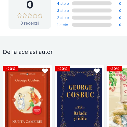
0
4 stele
0
3 stele
0
2 stele
0
0 recenzii
1 stele
0
De la același autor
-20%
-20%
-20%