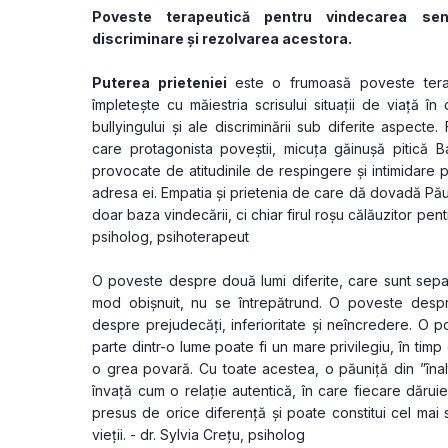
Poveste terapeutică pentru vindecarea senti
discriminare și rezolvarea acestora.
Puterea prieteniei 
este o frumoasă poveste tera
împletește cu măiestria scrisului situații de viață în 
bullyingului și ale discriminării sub diferite aspecte.
care protagonista poveștii, micuța găinușă pitică 
provocate de atitudinile de respingere și intimidare p
adresa ei. Empatia și prietenia de care dă dovadă Păun
doar baza vindecării, ci chiar firul roșu călăuzitor pent
psiholog, psihoterapeut
O poveste despre două lumi diferite, care sunt separ
mod obișnuit, nu se întrepătrund. O poveste despre 
despre prejudecăți, inferioritate și neîncredere. O 
parte dintr-o lume poate fi un mare privilegiu, în timp
o grea povară. Cu toate acestea, o păuniță din ”înal
învață cum o relație autentică, în care fiecare dăruie
presus de orice diferență și poate constitui cel mai
vieții. - dr. Sylvia Crețu, psiholog