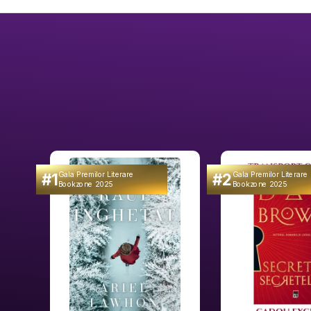
#1
#2
Gala Premilor Literare
Gala Premilor Literare
Bookzone 2025
Bookzone 2025