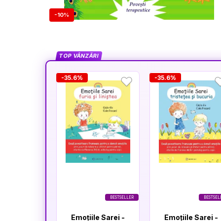
-10%
TOP VÂNZĂRI
-35.6%
-35.6%
BESTSELLER
BESTSEL
Emoțiile Sarei -
Emoțiile Sarei -