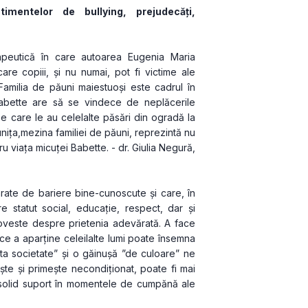
mentelor de bullying, prejudecăți, 
peutică în care autoarea Eugenia Maria 
care copiii, și nu numai, pot fi victime ale 
 Familia de păuni maiestuoși este cadrul în 
Babette are să se vindece de neplăcerile 
e care le au celelalte păsări din ogradă la 
ița,mezina familiei de păuni, reprezintă nu 
ru viața micuței Babette. - dr. Giulia Negură, 
ate de bariere bine-cunoscute și care, în 
statut social, educație, respect, dar și 
poveste despre prietenia adevărată. A face 
 ce a aparține celeilalte lumi poate însemna 
ta societate” și o găinușă ”de culoare” ne 
ște și primește necondiționat, poate fi mai 
 solid suport în momentele de cumpănă ale 