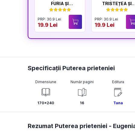
FURIA ȘI
TRISTEȚEA ȘI
LINIȘTEA
BUCURIA
PRP: 30.9 Lei
PRP: 30.9 Lei
19.9 Lei
19.9 Lei
Specificații Puterea prieteniei
Dimensiune
Număr pagini
Editura
170x240
16
Tana
Rezumat Puterea prieteniei -
Eugeni