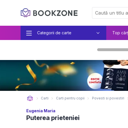
Categorii de carte
Top căr
Carti
Carti pentru copii
Povesti si povestiri
Eugenia Maria
Puterea prieteniei