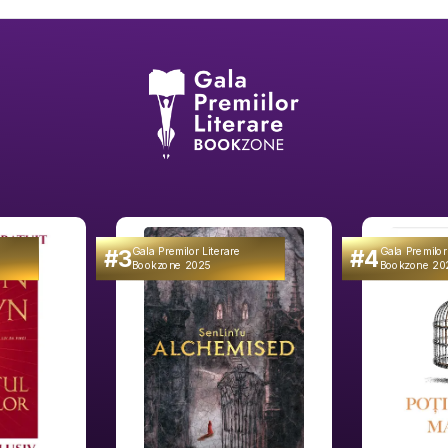
#3
#4
Gala Premilor Literare
Gala Premilor
Bookzone 2025
Bookzone 20