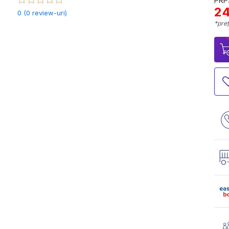
PRP:
24
0 (0 review-uri)
*preț