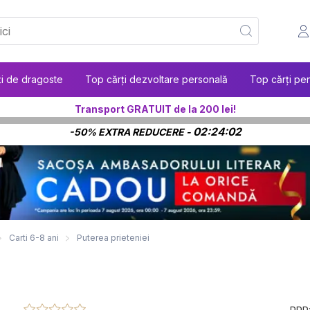
ți de dragoste
Top cărți dezvoltare personală
Top cărți pen
Transport GRATUIT de la 200 lei!
02:24:00
-50% EXTRA REDUCERE -
Carti 6-8 ani
Puterea prieteniei