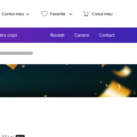
Contul meu
Favorite
Cosul meu
tru copii
Noutati
Cariere
Contact