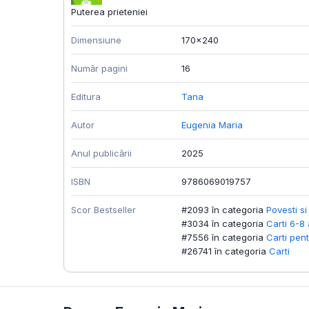
Puterea prieteniei
Dimensiune
170x240
Număr pagini
16
Editura
Tana
Autor
Eugenia Maria
Anul publicării
2025
ISBN
9786069019757
Scor Bestseller
#2093 în categoria
Povesti si
#3034 în categoria
Carti 6-8 
#7556 în categoria
Carti pent
#26741 în categoria
Carti