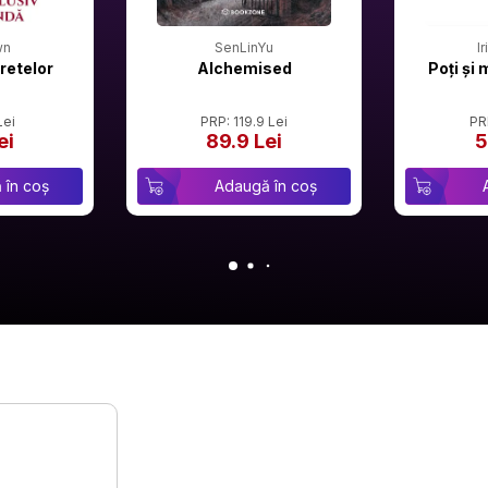
wn
SenLinYu
I
retelor
Alchemised
Poți și 
Lei
PRP: 119.9 Lei
PR
ei
89.9 Lei
5
 în coș
Adaugă în coș