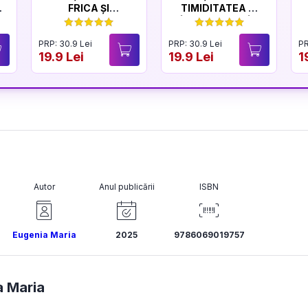
FRICA ȘI
TIMIDITATEA ȘI
CURAJUL
ÎNCREDEREA ÎN
SINE
PRP: 30.9 Lei
PRP: 30.9 Lei
PR
19.9 Lei
19.9 Lei
1
Autor
Anul publicării
ISBN
Eugenia Maria
2025
9786069019757
a Maria