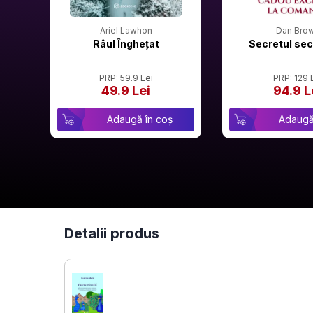
Ariel Lawhon
Dan Bro
Râul Înghețat
Secretul sec
PRP: 59.9 Lei
PRP: 129 
49.9 Lei
94.9 L
Adaugă în coș
Adaugă
Detalii produs