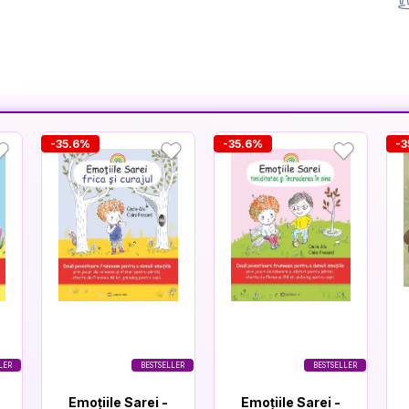
-35.6%
-35.6%
-3
LER
BESTSELLER
BESTSELLER
Emoțiile Sarei -
Emoțiile Sarei -