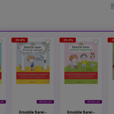
-35.6%
-35.6%
-3
LER
BESTSELLER
BESTSELLER
Emoțiile Sarei -
Emoțiile Sarei -