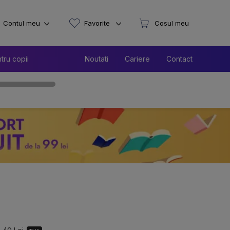
Contul meu
Favorite
Cosul meu
tru copii
Noutati
Cariere
Contact