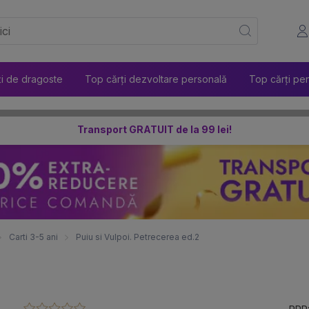
ți de dragoste
Top cărți dezvoltare personală
Top cărți pen
Transport GRATUIT de la 99 lei!
Carti 3-5 ani
Puiu si Vulpoi. Petrecerea ed.2