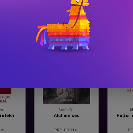
#3
#4
Gala Premilor Literare
Gala Premilor
Bookzone 2025
Bookzone 20
wn
SenLinYu
I
retelor
Alchemised
Poți și 
Lei
PRP: 119.9 Lei
PR