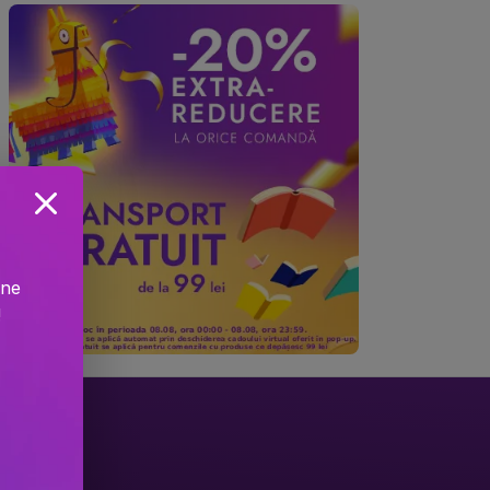
ine
!