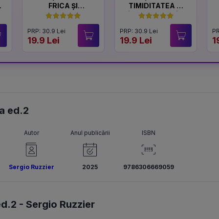
FRICA ȘI
TIMIDITATEA ȘI
CURAJUL
ÎNCREDEREA ÎN
SINE
PRP: 30.9 Lei
PRP: 30.9 Lei
PR
19.9 Lei
19.9 Lei
1
ea ed.2
Autor
Anul publicării
ISBN
Sergio Ruzzier
2025
9786306669059
ed.2 -
Sergio Ruzzier