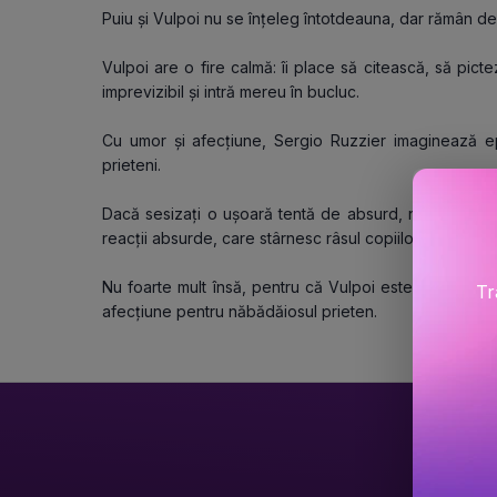
Puiu și Vulpoi nu se înțeleg întotdeauna, dar rămân de 
Vulpoi are o fire calmă: îi place să citească, să pict
imprevizibil și intră mereu în bucluc.
Cu umor și afecțiune, Sergio Ruzzier imaginează ep
prieteni.
Dacă sesizați o ușoară tentă de absurd, nu vă înșelați
reacții absurde, care stârnesc râsul copiilor, dar îl sco
Nu foarte mult însă, pentru că Vulpoi este un munte
Tr
afecțiune pentru năbădăiosul prieten.