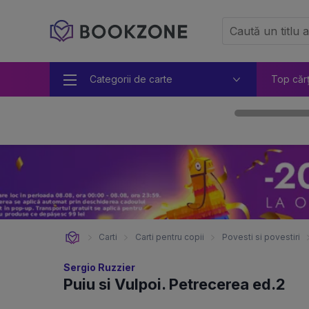
Categorii de carte
Top căr
Carti
Carti pentru copii
Povesti si povestiri
Sergio Ruzzier
Puiu si Vulpoi. Petrecerea ed.2