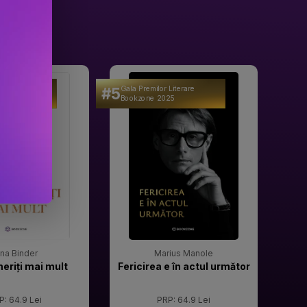
#5
#6
 Literare
Gala Premilor Literare
Gala 
25
Bookzone 2025
Book
rina Binder
Marius Manole
meriți mai mult
Fericirea e în actul următor
P: 64.9 Lei
PRP: 64.9 Lei