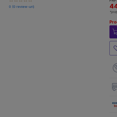
PRP:
44
0 (0 review-uri)
*preț
Pro