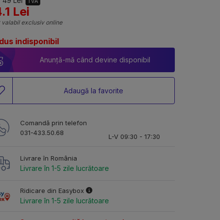
 49 Lei
TVA
.1 Lei
 valabil exclusiv online
dus indisponibil
Anunță-mă când devine disponibil
Adaugă la favorite
Comandă prin telefon
031-433.50.68
L-V 09:30 - 17:30
Livrare în România
Livrare în 1-5 zile lucrătoare
Ridicare din Easybox
Livrare în 1-5 zile lucrătoare