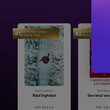
#1
#2
Gala Premilor Literare
Gala Premilor Literare
Bookzone 2025
Bookzone 2025
Ariel Lawhon
Dan Bro
Râul Înghețat
Secretul sec
PRP: 59.9 Lei
PRP: 129 