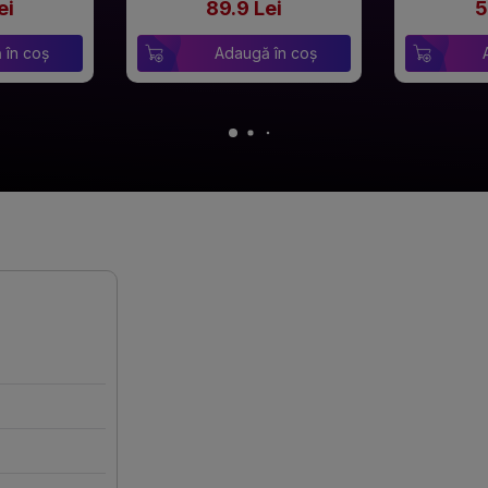
ei
89.9 Lei
5
 în coș
Adaugă în coș