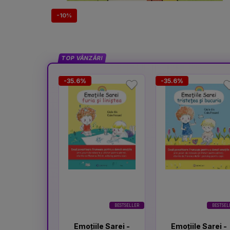
-10%
TOP VÂNZĂRI
-35.6%
-35.6%
BESTSELLER
BESTSEL
Emoțiile Sarei -
Emoțiile Sarei -