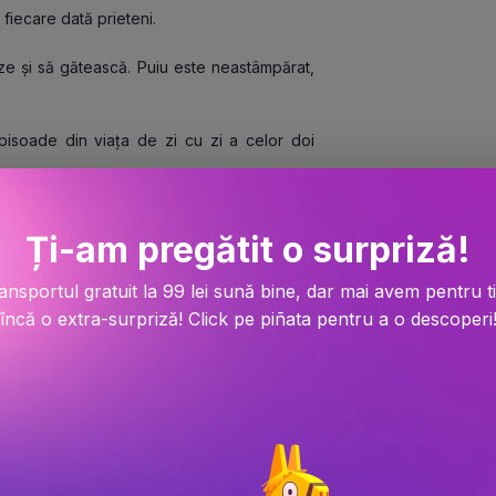
fiecare dată prieteni.
eze și să gătească. Puiu este neastâmpărat, 
isoade din viața de zi cu zi a celor doi 
 deloc. Puiu are, în general, pretenții sau 
Ți-am pregătit o surpriză!
t din sărite pe Vulpoi.
 de răbdare și deține rezerve nesecate de 
ansportul gratuit la 99 lei sună bine, dar mai avem pentru t
încă o extra-surpriză! Click pe piñata pentru a o descoperi