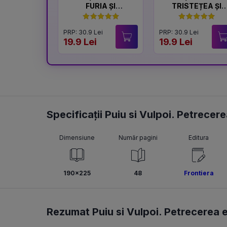
FURIA ȘI
TRISTEȚEA ȘI
LINIȘTEA
BUCURIA
PRP: 30.9 Lei
PRP: 30.9 Lei
19.9 Lei
19.9 Lei
Specificații Puiu si Vulpoi. Petrecer
Dimensiune
Număr pagini
Editura
190x225
48
Frontiera
Rezumat Puiu si Vulpoi. Petrecerea 