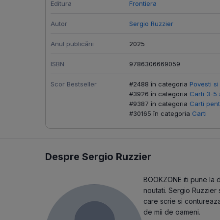
Editura
Frontiera
Autor
Sergio Ruzzier
Anul publicării
2025
ISBN
9786306669059
Scor Bestseller
#2488 în categoria
Povesti si
#3926 în categoria
Carti 3-5 
#9387 în categoria
Carti pent
#30165 în categoria
Carti
Despre Sergio Ruzzier
BOOKZONE iti pune la dis
noutati. Sergio Ruzzier 
care scrie si contureaza
de mii de oameni.