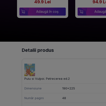
49.9 Lei
94.9 L
Adaugă în coș
Adaugă
Detalii produs
Puiu si Vulpoi. Petrecerea ed.2
Dimensiune
190x225
Număr pagini
48