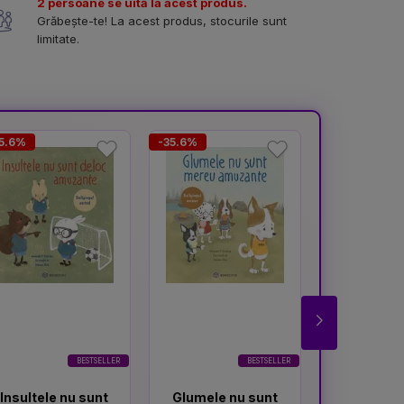
2 persoane se uită la acest produs.
Grăbește-te! La acest produs, stocurile sunt
limitate.
5.6%
-35.6%
-37.3%
BESTSELLER
BESTSELLER
Insultele nu sunt
Glumele nu sunt
Atenti