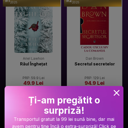
#1
#2
2025
2025
Ariel Lawhon
Dan Brown
Râul Înghețat
Secretul secretelor
PRP: 59.9 Lei
PRP: 129 Lei
49.9 Lei
94.9 Lei
Adaugă în coș
Adaugă în coș
Ți-am pregătit o
surpriză!
Transportul gratuit la 99 lei sună bine, dar mai
avem pentru tine încă o extra-surpriză! Click pe