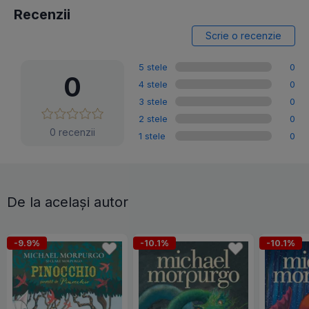
Recenzii
Scrie o recenzie
5 stele
0
0
4 stele
0
3 stele
0
2 stele
0
0 recenzii
1 stele
0
De la același autor
-9.9%
-10.1%
-10.1%