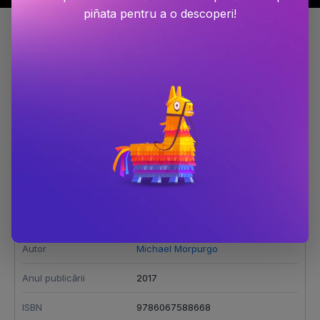
piñata pentru a o descoperi!
Detalii produs
Proscrisul
Dimensiune
130x200
Număr pagini
160
Editura
Nemira
Autor
Michael Morpurgo
Anul publicării
2017
ISBN
9786067588668