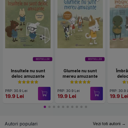
BESTSELLER
BESTSELLER
Insultele nu sunt
Glumele nu sunt
Îmbrâ
deloc amuzante
mereu amuzante
delo
PRP: 30.9 Lei
PRP: 30.9 Lei
PRP: 30.9 
19.9 Lei
19.9 Lei
19.9 Le
Autori populari
Vezi toti autorii →