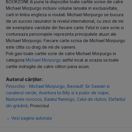
BOOKZONE iti pune la dispozitie toate cartile scrise de catre
Michael Morpurgo inclusiv volume lansate in exclusivitate,
carti in limba engleza si noutati. Michael Morpurgo se bucura
de un succes rasunator la nivelul international, cu zeci de mii
de exemplare vandute din fiecare carte. Felul in care scrie si
contureaza personajele reprezinta principalele atuuri ale
Michael Morpurgo. Fiecare carte scrisa de Michael Morpurgo
este citita cu drag de mii de oameni.
Poti gasi toate cartile scrie de catre Michael Morpurgo in
categoria
Michael Morpurgo
astfel incat ai ocazia sa toate
cartile indragite de catre cititori pana acum.
Autorul cărților:
Pinocchio - Michael Morpurgo
,
Beowulf
,
Sir Gawain si
cavalerul verde
,
Aventura lui Billy si a puilor de vulpe
,
Nasturele norocos
,
Baiatul flamingo
,
Calul de război
,
Elefantul
din grădină
,
Proscrisul
→ Vezi pagina autorului