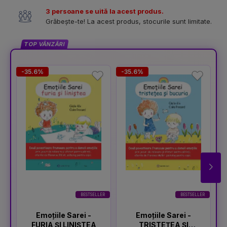
3 persoane se uită la acest produs.
Grăbește-te! La acest produs, stocurile sunt limitate.
TOP VÂNZĂRI
-35.6%
-35.6%
-
BESTSELLER
BESTSELLER
Emoțiile Sarei -
Emoțiile Sarei -
FURIA ȘI LINIȘTEA
TRISTEȚEA ȘI