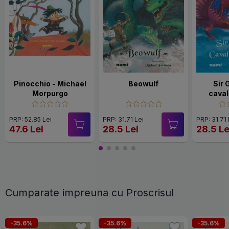
Pinocchio - Michael
Beowulf
Sir 
Morpurgo
caval
PRP: 52.85 Lei
PRP: 31.71 Lei
PRP: 31.71 
47.6 Lei
28.5 Lei
28.5 Le
Cumparate impreuna cu Proscrisul
-35.6%
-35.6%
-35.6%