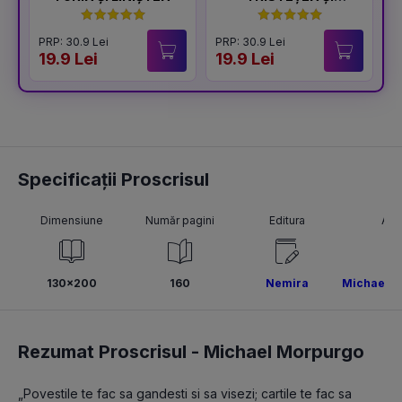
BUCURIA
PRP: 30.9 Lei
PRP: 30.9 Lei
P
19.9 Lei
19.9 Lei
1
Specificații Proscrisul
Dimensiune
Număr pagini
Editura
Aut
130x200
160
Nemira
Michael M
Rezumat Proscrisul -
Michael Morpurgo
„Povestile te fac sa gandesti si sa visezi; cartile te fac sa 