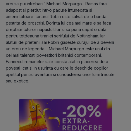
vrei sa pui intrebari.“ Michael Morpurgo   Ramas fara 
adapost si pierdut intr-o padure intunecata si 
amenintatoare  tanarul Robin este salvat de o banda 
pestrita de proscrisi. Dorinta lui cea mai mare e sa faca 
dreptate tuturor napastuitilor si sa puna capat o data 
pentru totdeauna tiraniei serifului de Nottingham. Iar 
alaturi de prietenii sai Robin gaseste curajul de a deveni 
un erou de legenda.   Michael Morpurgo este unul din 
cei mai talentati povestitori britanici contemporani. 
Farmecul romanelor sale consta atat in placerea de a 
povesti  cat si in usurinta cu care le deschide copiilor 
apetitul pentru aventura si cunoasterea unor lumi trecute 
sau exotice.  