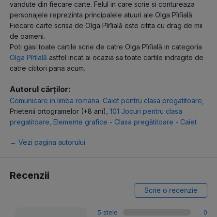
vandute din fiecare carte. Felul in care scrie si contureaza
personajele reprezinta principalele atuuri ale Olga Pîrîială.
Fiecare carte scrisa de Olga Pîrîială este citita cu drag de mii
de oameni.
Poti gasi toate cartile scrie de catre Olga Pîrîială in categoria
Olga Pîrîială
astfel incat ai ocazia sa toate cartile indragite de
catre cititori pana acum.
Autorul cărților:
Comunicare in limba romana. Caiet pentru clasa pregatitoare
,
Prietenii ortogramelor (+8 ani)
,
101 Jocuri pentru clasa
pregatitoare
,
Elemente grafice - Clasa pregătitoare - Caiet
→ Vezi pagina autorului
Recenzii
Scrie o recenzie
5 stele
0