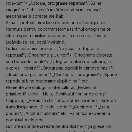
învă¬ţăm"/ „Aplicăm, ortograme repetăm"/„Să ne 
imaginăm..." etc., invită învăţăceii să-şi însuşească 
mecanismele corecte ale limbii.

Situaţii-pretext introduse de personaje îndrăgite din 
literatura pentru copii transformă tărâmul ortogramelor 
într-un spaţiu familiar, prietenos, în care elevii învaţă 
jucându-se, se joacă învăţând.

Ludicul este omniprezent: „Ne jucăm, ortograme 
repetăm!"/„Ortograme şi... umor!"/ „Ortograme colorate 
şi-n benzi desenate"/ „Ortograme pline de culoare, în 
expresii literare"/ „Ortograme zglobii în cântece hazlii"/ 
„Jocul orto¬gramelor"/ „Ghicitori şi... ortograme"/ „Spune 
repede şi bine ortograme după mine!" etc.

Elemente ale dialogului intercultural: „Festivalul 
primăverii" (India – Holi), „Festivalul florilor de cireş" 
(Japonia), „Vreau să ştiu!" etc., conexiuni inter-, intra- ori 
transdisciplinare: „File de istorie"/ „Copii-eroi"/ „Luna 
pădurii"/ „Audiţie muzicală" etc., valorifică experienţa 
cognitivă a elevilor.

Lucrarea conţine şi texte pentru dictare, fişa greşelilor 