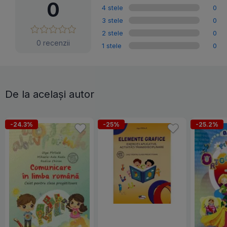
0
4 stele
0
3 stele
0
2 stele
0
0 recenzii
1 stele
0
De la același autor
-24.3%
-25%
-25.2%