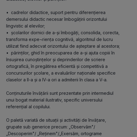
•	cadrelor didactice, suport pentru diferenţierea 
demersului didactic necesar îmbogăţirii orizontului 
lingvistic al elevilor;

•	şcolarilor dornici de a-şi îmbogăţi, consolida, corecta, 
transforma expe¬rienţa cognitivă, algoritmul de lucru 
utilizat fiind adecvat orizontului de aşteptare al acestora;

•	părinţilor, ghid în preocuparea de a-şi ajuta copiii în 
însuşirea cunoştinţelor şi deprinderilor de scriere 
ortografică, în pregătirea eficientă şi competitivă a 
concursurilor şcolare, a evaluărilor naţionale specifice 
claselor a ll-a şi a IV-a ori a admiterii în clasa a V-a.
Conţinuturile învăţării sunt prezentate prin intermediul 
unui bogat material ilustrativ, specific universului 
referenţial al copilului.
O paletă variată de situaţii şi activităţi de învăţare, 
grupate sub generice precum: „Observăm"/ 
„Descoperim"/ „Reţinem"/„Exersăm, ortograme 