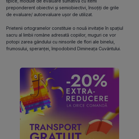
tipice, module de evaluare sumativă cu itemi 
preponderent obiectivi şi semiobiectivi, însoţiţi de grile 
de evaluare/ autoevaluare uşor de utilizat.
Prietenii ortogramelor constituie o nouă invitaţie în spaţiul 
sacru al limbii române adresată copiilor, muguri ce vor 
potopi zarea gândului cu ninsorile de flori ale binelui, 