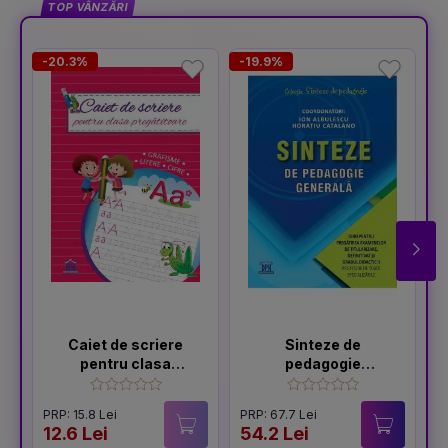
TOP VÂNZĂRI
-20.3%
-19.9%
Caiet de scriere
Sinteze de
pentru clasa
pedagogie
pregatitoare
generală: Ghid
pentru pregătirea
PRP: 15.8 Lei
PRP: 67.7 Lei
examenelor de
12.6 Lei
54.2 Lei
1
titularizare,