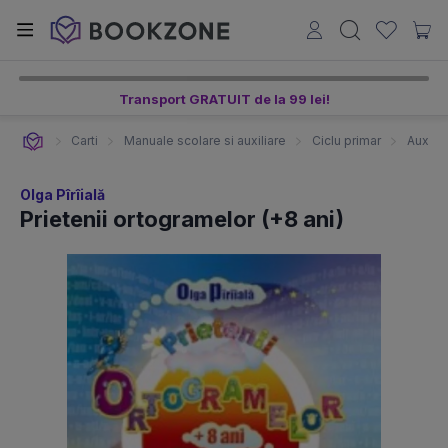
Transport GRATUIT de la 99 lei!
Carti
Manuale scolare si auxiliare
Ciclu primar
Auxilia
Olga Pîrîială
Prietenii ortogramelor (+8 ani)