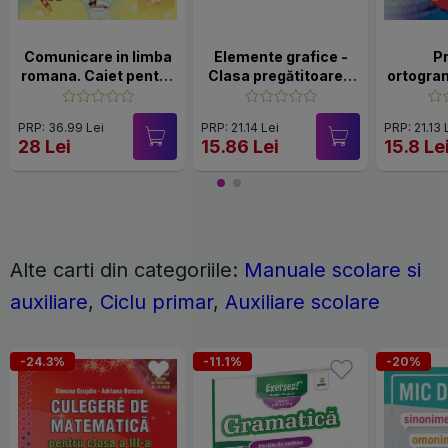
Comunicare in limba
Elemente grafice -
Pr
romana. Caiet pentru
Clasa pregătitoare -
ortogram
clasa pregatitoare
Caiet
PRP: 36.99 Lei
PRP: 21.14 Lei
PRP: 21.13 
28 Lei
15.86 Lei
15.8 Le
Alte carti din categoriile:
Manuale scolare si
auxiliare
,
Ciclu primar
,
Auxiliare scolare
-24.3%
-11.1%
-20%