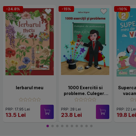
-24.8%
-15%
-10%
Ierbarul meu
1000 Exercitii si
Superca
probleme. Culegere
vacan
de matematică.
Clasa 2
PRP: 17.95 Lei
PRP: 28 Lei
PRP: 22 Le
13.5 Lei
23.8 Lei
19.8 Le