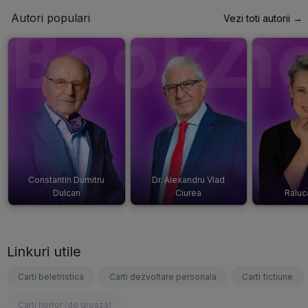
Autori populari
Vezi toti autorii →
Constantin Dumitru
Dr. Alexandru Vlad
Dulcan
Ciurea
Raluc
Linkuri utile
Carti beletristica
Carti dezvoltare personala
Carti fictiune
Carti horror (de groaza)