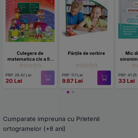
Culegere de
Părțile de vorbire
Mic d
matematica cls a III-
sinonim
a, Grujdin
omonim
și pleo
PRP: 26.42 Lei
PRP: 11.1 Lei
PRP: 41.25
cicl
20 Lei
9.87 Lei
33 Lei
Cumparate impreuna cu Prietenii
ortogramelor (+8 ani)