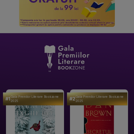
Gala Premilor Literare Bookzone
Gala Premilor Literare Bookzone
#1
#2
2025
2025