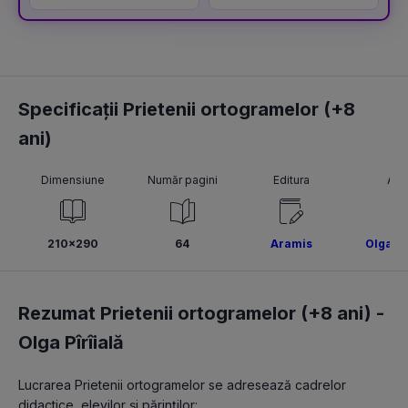
definitivat și gradul
didactic II
Specificații Prietenii ortogramelor (+8
ani)
Dimensiune
Număr pagini
Editura
Aut
210x290
64
Aramis
Olga Pî
Rezumat Prietenii ortogramelor (+8 ani) -
Olga Pîrîială
Lucrarea Prietenii ortogramelor se adresează cadrelor 
didactice, elevilor şi părinţilor: