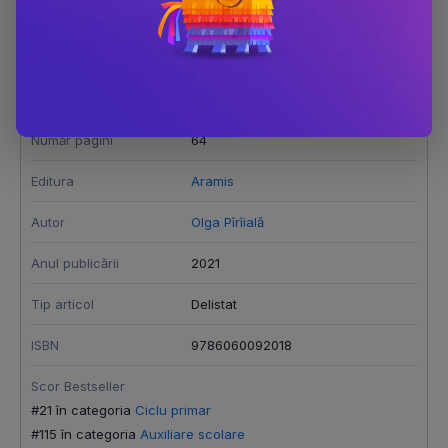
Prietenii ortogramelor (+8 ani)
Dimensiune
210x290
Număr pagini
64
Editura
Aramis
Autor
Olga Pîrîială
Anul publicării
2021
Tip articol
Delistat
ISBN
9786060092018
Scor Bestseller
#21 în categoria
Ciclu primar
#115 în categoria
Auxiliare scolare