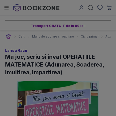
Transport GRATUIT de la 99 lei!
Carti
Manuale scolare si auxiliare
Ciclu primar
Auxilia
Larisa Racu
Ma joc, scriu si invat OPERATIILE
MATEMATICE (Adunarea, Scaderea,
Imultirea, Impartirea)