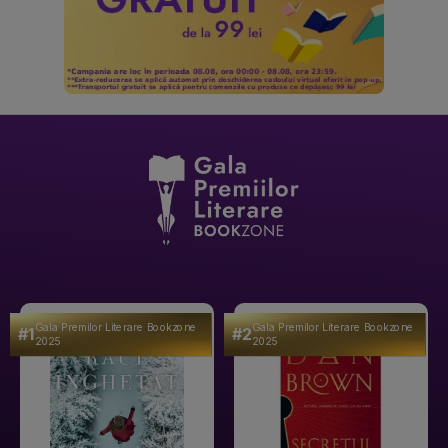
Gala Premilor Literare Bookzone
Gala Premilor Literare Bookzone
#1
#2
2025
2025