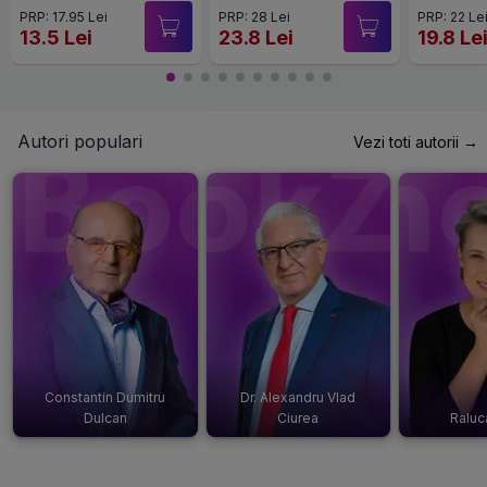
Clasa 2
PRP: 17.95 Lei
PRP: 28 Lei
PRP: 22 Le
13.5 Lei
23.8 Lei
19.8 Le
Autori populari
Vezi toti autorii →
Constantin Dumitru
Dr. Alexandru Vlad
Dulcan
Ciurea
Raluc