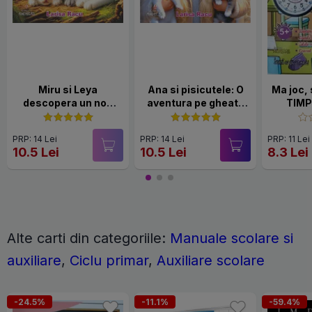
Miru si Leya
Ana si pisicutele: O
Ma joc, 
descopera un nou
aventura pe gheata
TIMP
partener de joaca
(COLOR, capsata)
anul
(COLOR, capsata)
saptam
PRP: 14 Lei
PRP: 14 Lei
PRP: 11 Lei
10.5 Lei
10.5 Lei
8.3 Lei
Alte carti din categoriile:
Manuale scolare si
auxiliare
,
Ciclu primar
,
Auxiliare scolare
-24.5%
-11.1%
-59.4%