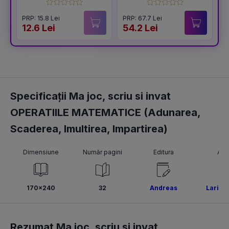
pregatitoare
generală: Ghid
pentru pregătirea
PRP: 15.8 Lei
PRP: 67.7 Lei
examenelor de
12.6 Lei
54.2 Lei
1
titularizare,
definitivat și gradul
didactic II
Specificații Ma joc, scriu si invat
OPERATIILE MATEMATICE (Adunarea,
Scaderea, Imultirea, Impartirea)
Dimensiune
Număr pagini
Editura
Aut
170x240
32
Andreas
Larisa
Rezumat Ma joc, scriu si invat