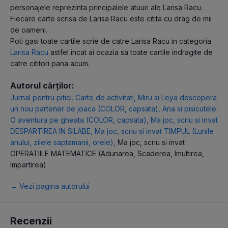
personajele reprezinta principalele atuuri ale Larisa Racu.
Fiecare carte scrisa de Larisa Racu este citita cu drag de mii
de oameni.
Poti gasi toate cartile scrie de catre Larisa Racu in categoria
Larisa Racu
astfel incat ai ocazia sa toate cartile indragite de
catre cititori pana acum.
Autorul cărților:
Jurnal pentru pitici. Carte de activitati
,
Miru si Leya descopera
un nou partener de joaca (COLOR, capsata)
,
Ana si pisicutele:
O aventura pe gheata (COLOR, capsata)
,
Ma joc, scriu si invat
DESPARTIREA IN SILABE
,
Ma joc, scriu si invat TIMPUL (Lunile
anului, zilele saptamanii, orele)
,
Ma joc, scriu si invat
OPERATIILE MATEMATICE (Adunarea, Scaderea, Imultirea,
Impartirea)
→ Vezi pagina autorului
Recenzii