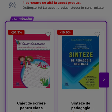
4 persoane se uită la acest produs.
Grăbește-te! La acest produs, stocurile sunt limitate.
TOP VÂNZĂRI
-20.3%
-19.9%
Caiet de scriere
Sinteze de
pentru clasa
pedagogie