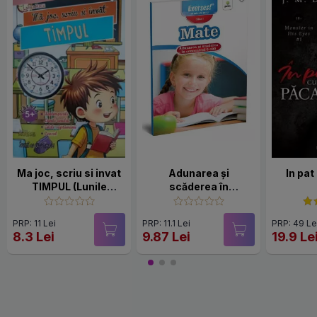
Ma joc, scriu si invat
Adunarea și
In pat
TIMPUL (Lunile
scăderea în
anului, zilele
concentrul 0-100
saptamanii, orele)
PRP: 11 Lei
PRP: 11.1 Lei
PRP: 49 Le
8.3 Lei
9.87 Lei
19.9 Le