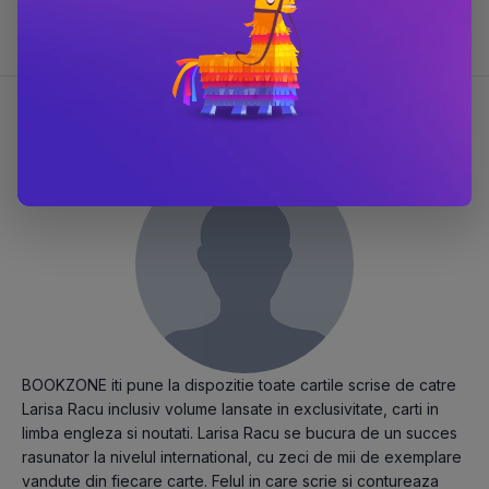
#12866 în categoria
Carti
Despre Larisa Racu
BOOKZONE iti pune la dispozitie toate cartile scrise de catre
Larisa Racu inclusiv volume lansate in exclusivitate, carti in
limba engleza si noutati. Larisa Racu se bucura de un succes
rasunator la nivelul international, cu zeci de mii de exemplare
vandute din fiecare carte. Felul in care scrie si contureaza