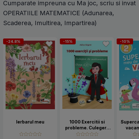
Cumparate impreuna cu Ma joc, scriu si invat
OPERATIILE MATEMATICE (Adunarea,
Scaderea, Imultirea, Impartirea)
-24.8%
-15%
-10%
Ierbarul meu
1000 Exercitii si
Superca
probleme. Culegere
vacan
de matematică.