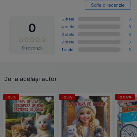
Scrie o recenzie
5 stele
0
0
4 stele
0
3 stele
0
2 stele
0
0 recenzii
1 stele
0
De la același autor
-25%
-25%
-24.5%