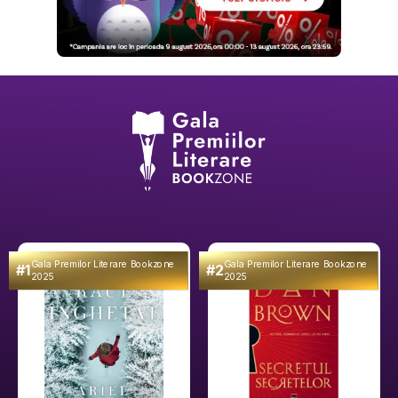
Gala Premilor Literare Bookzone
Gala Premilor Literare Bookzone
#1
#2
2025
2025