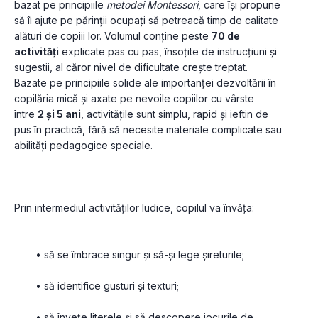
bazat pe principiile 
metodei Montessori
, care își propune 
să îi ajute pe părinții ocupați să petreacă timp de calitate 
alături de copiii lor. Volumul conține peste 
70 de 
activități
 explicate pas cu pas, însoțite de instrucțiuni și 
sugestii, al căror nivel de dificultate crește treptat. 
Bazate pe principiile solide ale importanței dezvoltării în 
copilăria mică și axate pe nevoile copiilor cu vârste 
între 
2 și 5 ani
, activitățile sunt simplu, rapid și ieftin de 
pus în practică, fără să necesite materiale complicate sau 
abilități pedagogice speciale.
Prin intermediul activităților ludice, copilul va învăța:
să se îmbrace singur și să-şi lege șireturile;
să identifice gusturi și texturi;
să învețe literele și să descopere jocurile de 