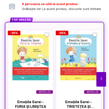
6 persoane se uită la acest produs.
Grăbește-te! La acest produs, stocurile sunt limitate.
TOP VÂNZĂRI
-55%
-55%
-
BESTSELLER
BESTSELLER
Emoțiile Sarei -
Emoțiile Sarei -
FURIA ȘI LINIȘTEA
TRISTEȚEA ȘI