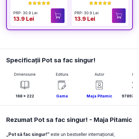
BUCURIA
PRP: 30.9 Lei
PRP: 30.9 Lei
P
13.9 Lei
13.9 Lei
1
Specificații Pot sa fac singur!
Dimensiune
Editura
Autor
ISB
168 × 222
Gama
Maja Pitamic
9789731
Rezumat Pot sa fac singur! -
Maja Pitamic
„Pot să fac singur!”
 este un bestseller internațional, 