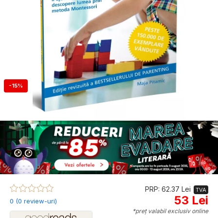
-15%
PRP: 62.37 Lei
TVA
53 Lei
0 (0 review-uri)
*preț valabil exclusiv online