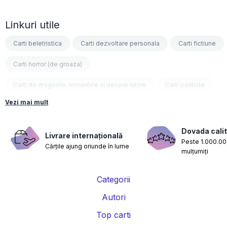
Linkuri utile
Carti beletristica
Carti dezvoltare personala
Carti fictiune
Carti horror (de groaza)
Carti de dragoste, romantice si despre iubire
Carti politiste
Vezi mai mult
Carti fantasy
Carti psihologice
Carti nutritie, sanatate si de slabit
Carti diete
Dovada calit
Livrare internațională
Peste 1.000.000
Cărțile ajung oriunde în lume
Carti despre sarcina si nastere
Carti educatie financiara
mulțumiți
Carti management si leadership
Carti marketing si vanzari
Categorii
Carti de istorie
Carti pentru copii
Carti Parintele Necula
Autori
Carti Dr. Alexandru Ciurea
Carti Parintele Vasile Ioana
Top carti