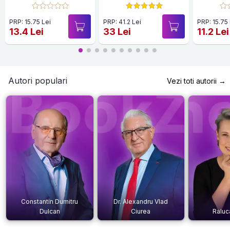
35 de fise
PRP: 15.75 Lei
PRP: 41.2 Lei
PRP: 15.75
13.4 Lei
33 Lei
11.2 Lei
Autori populari
Vezi toti autorii →
Constantin Dumitru
Dr. Alexandru Vlad
Dulcan
Ciurea
Raluc