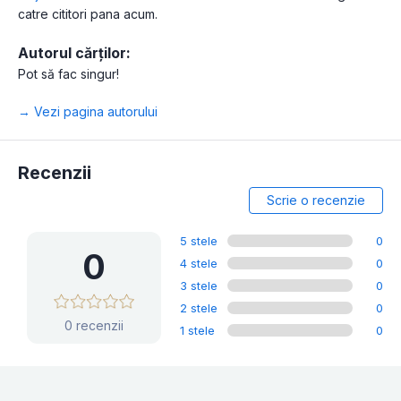
catre cititori pana acum.
Autorul cărților:
Pot să fac singur!
→ Vezi pagina autorului
Recenzii
Scrie o recenzie
5 stele
0
0
4 stele
0
3 stele
0
2 stele
0
0 recenzii
1 stele
0