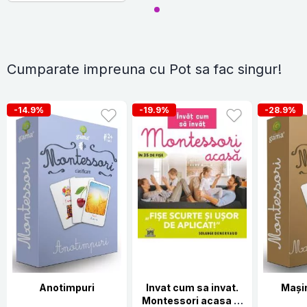
Cumparate impreuna cu Pot sa fac singur!
-14.9%
-19.9%
-28.9%
Anotimpuri
Invat cum sa invat.
Mașin
Montessori acasa in