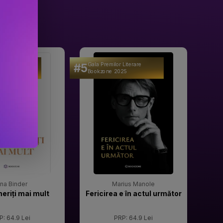
#5
#6
 Literare
Gala Premilor Literare
Gala 
25
Bookzone 2025
Book
rina Binder
Marius Manole
meriți mai mult
Fericirea e în actul următor
P: 64.9 Lei
PRP: 64.9 Lei