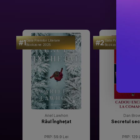
#1
#2
Gala Premilor Literare
Gala Premilor Literare
Bookzone 2025
Bookzone 2025
Ariel Lawhon
Dan Bro
Râul Înghețat
Secretul sec
PRP: 59.9 Lei
PRP: 129 