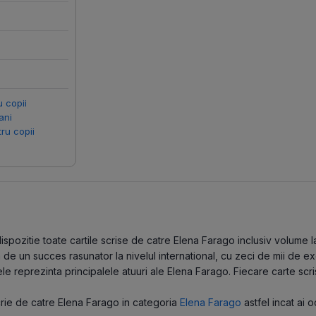
u copii
ani
tru copii
pozitie toate cartile scrise de catre Elena Farago inclusiv volume lans
de un succes rasunator la nivelul international, cu zeci de mii de ex
le reprezinta principalele atuuri ale Elena Farago. Fiecare carte scr
scrie de catre Elena Farago in categoria
Elena Farago
astfel incat ai o