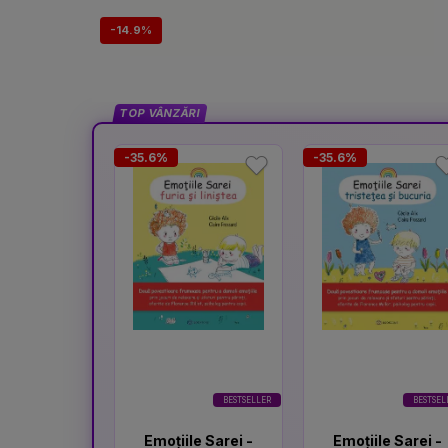
-14.9%
TOP VÂNZĂRI
-35.6%
-35.6%
BESTSELLER
BESTSEL
Emoțiile Sarei -
Emoțiile Sarei -