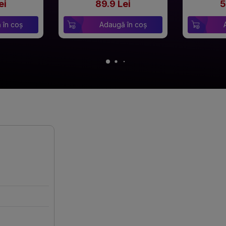
ei
89.9 Lei
5
 în coș
Adaugă în coș