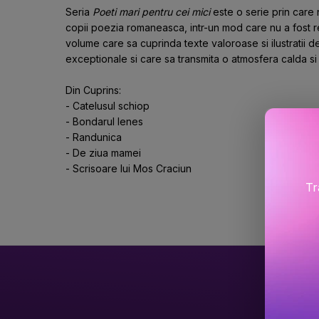
Seria 
Poeti mari pentru cei mici
 este o serie prin car
copii poezia romaneasca, intr-un mod care nu a fost re
volume care sa cuprinda texte valoroase si ilustratii deo
exceptionale si care sa transmita o atmosfera calda si 
Din Cuprins:
- Catelusul schiop
- Bondarul lenes
- Randunica
- De ziua mamei
- Scrisoare lui Mos Craciun
Tr