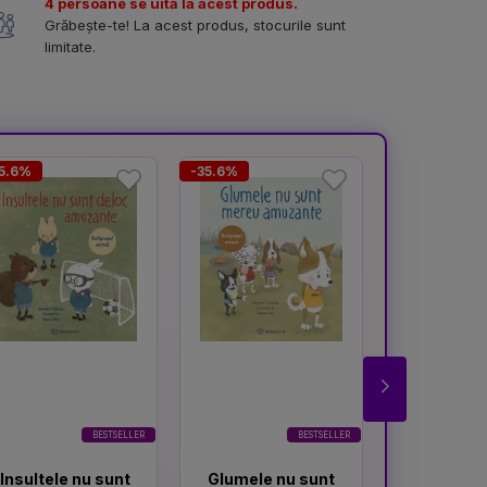
4 persoane se uită la acest produs.
Grăbește-te! La acest produs, stocurile sunt
limitate.
5.6%
-35.6%
-37.3%
BESTSELLER
BESTSELLER
Insultele nu sunt
Glumele nu sunt
Atenti