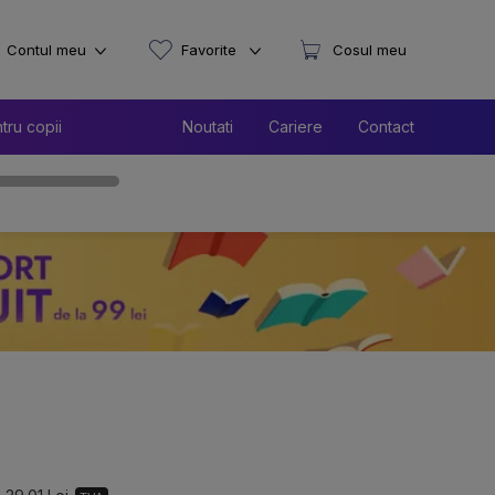
Contul meu
Favorite
Cosul meu
tru copii
Noutati
Cariere
Contact