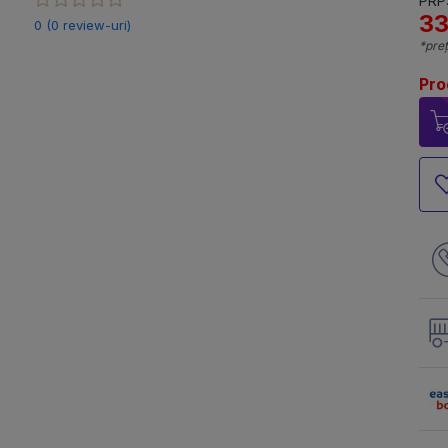
PRP:
33
0 (0 review-uri)
*preț
Pro