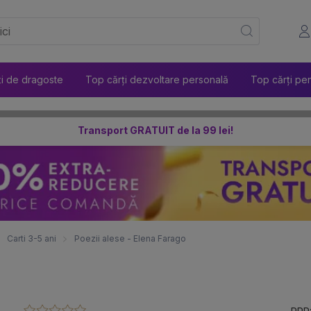
ți de dragoste
Top cărți dezvoltare personală
Top cărți pen
Transport GRATUIT de la 99 lei!
Carti 3-5 ani
Poezii alese - Elena Farago