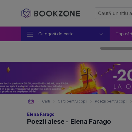
Categorii de carte
Top căr
Carti
Carti pentru copii
Poezii pentru copii
Elena Farago
Poezii alese - Elena Farago