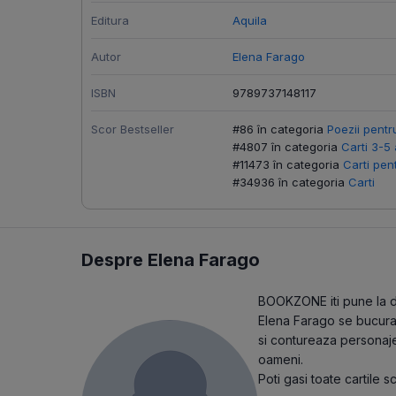
Editura
Aquila
Autor
Elena Farago
ISBN
9789737148117
Scor Bestseller
#86 în categoria
Poezii pentr
#4807 în categoria
Carti 3-5 
#11473 în categoria
Carti pen
#34936 în categoria
Carti
Despre Elena Farago
BOOKZONE iti pune la dis
Elena Farago se bucura 
si contureaza personaje
oameni.
Poti gasi toate cartile 