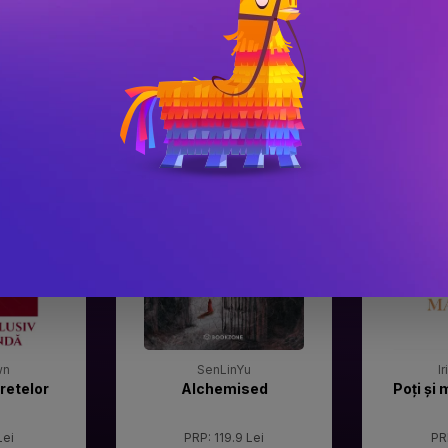
#3
#4
Gala Premilor Literare
Gala Premilor
Bookzone 2025
Bookzone 20
wn
SenLinYu
I
retelor
Alchemised
Poți și 
Lei
PRP: 119.9 Lei
PR