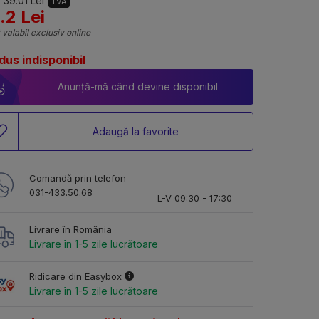
 39.01 Lei
TVA
.2 Lei
 valabil exclusiv online
dus indisponibil
Anunță-mă când devine disponibil
Adaugă la favorite
Comandă prin telefon
031-433.50.68
L-V 09:30 - 17:30
Livrare în România
Livrare în 1-5 zile lucrătoare
Ridicare din Easybox
Livrare în 1-5 zile lucrătoare