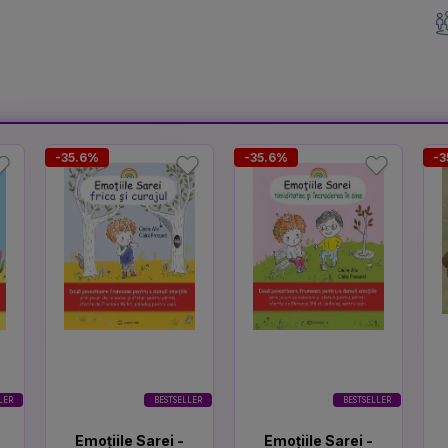
-35.6%
-35.6%
-3
LER
BESTSELLER
BESTSELLER
Emoțiile Sarei -
Emoțiile Sarei -