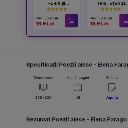
FURIA ȘI
TRISTEȚEA ȘI
LINIȘTEA
BUCURIA
PRP: 30.9 Lei
PRP: 30.9 Lei
19.9 Lei
19.9 Lei
Specificații Poezii alese - Elena Far
Dimensiune
Număr pagini
Editura
220x220
48
Aquila
Rezumat Poezii alese - Elena Farago