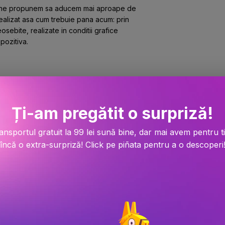
e ne propunem sa aducem mai aproape de 
alizat asa cum trebuie pana acum: prin 
sebite, realizate in conditii grafice 
pozitiva.
Ți-am pregătit o surpriză!
ansportul gratuit la 99 lei sună bine, dar mai avem pentru t
încă o extra-surpriză! Click pe piñata pentru a o descoperi