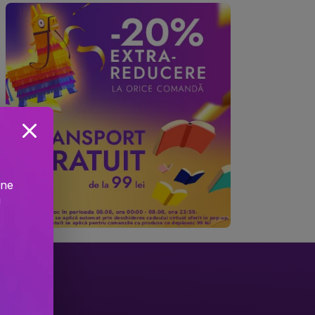
ine
!