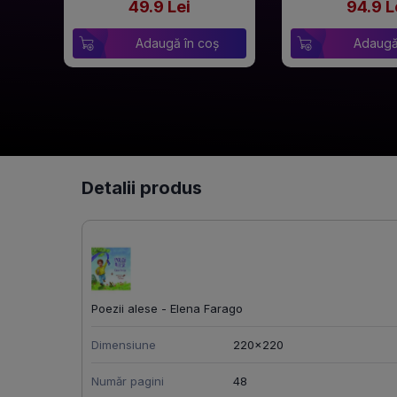
49.9 Lei
94.9 L
Adaugă în coș
Adaugă
Detalii produs
Poezii alese - Elena Farago
Dimensiune
220x220
Număr pagini
48