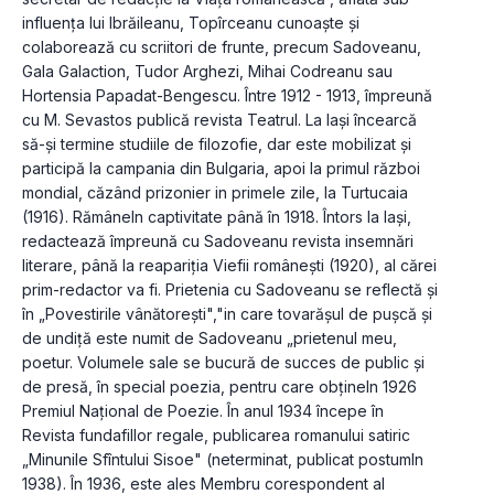
influenţa lui Ibrăileanu, Topîrceanu cunoaşte şi 
colaborează cu scriitori de frunte, precum Sadoveanu, 
Gala Galaction, Tudor Arghezi, Mihai Codreanu sau 
Hortensia Papadat-Bengescu. Între 1912 - 1913, împreună 
cu M. Sevastos publică revista Teatrul. La laşi încearcă 
să-şi termine studiile de filozofie, dar este mobilizat şi 
participă la campania din Bulgaria, apoi la primul război 
mondial, căzând prizonier in primele zile, la Turtucaia 
(1916). Rămâneln captivitate până în 1918. Întors la laşi, 
redactează împreună cu Sadoveanu revista insemnări 
literare, până la reapariţia Viefii româneşti (1920), al cărei 
prim-redactor va fi. Prietenia cu Sadoveanu se reflectă şi 
în „Povestirile vânătoreşti","in care tovarăşul de puşcă şi 
de undiţă este numit de Sadoveanu „prietenul meu, 
poetur. Volumele sale se bucură de succes de public şi 
de presă, în special poezia, pentru care obţineIn 1926 
Premiul Naţional de Poezie. În anul 1934 începe în 
Revista fundafillor regale, publicarea romanului satiric 
„Minunile Sfîntului Sisoe" (neterminat, publicat postumIn 
1938). În 1936, este ales Membru corespondent al 