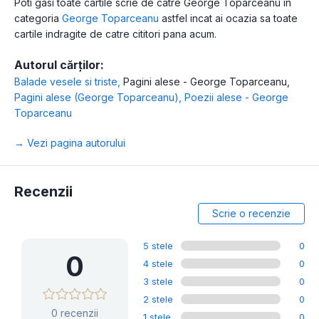
Poti gasi toate cartile scrie de catre George Toparceanu in
categoria
George Toparceanu
astfel incat ai ocazia sa toate
cartile indragite de catre cititori pana acum.
Autorul cărților:
Balade vesele si triste
,
Pagini alese - George Toparceanu
,
Pagini alese (George Toparceanu)
,
Poezii alese - George
Toparceanu
→ Vezi pagina autorului
Recenzii
Scrie o recenzie
5 stele
0
0
4 stele
0
3 stele
0
2 stele
0
0 recenzii
1 stele
0