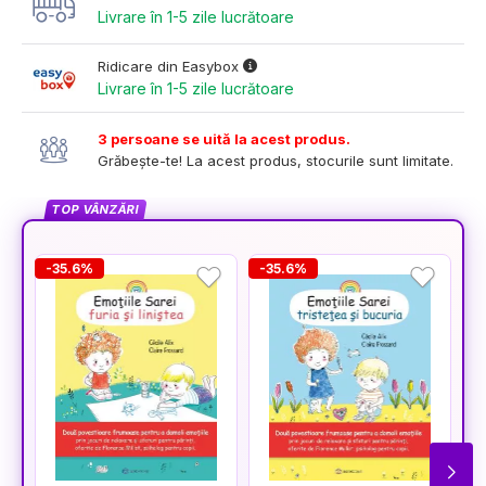
Livrare în 1-5 zile lucrătoare
Ridicare din Easybox
Livrare în 1-5 zile lucrătoare
3 persoane se uită la acest produs.
Grăbește-te! La acest produs, stocurile sunt limitate.
TOP VÂNZĂRI
-35.6%
-35.6%
-