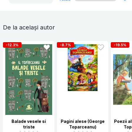
De la același autor
-12.3%
-8.7%
-19.5%
Balade vesele si
Pagini alese (George
Poezii a
triste
Toparceanu)
Top