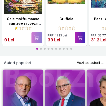
Cele mai frumoase
Gruffalo
Poezii 
cantece si poezii
pentru cei mai mici
copii
PRP: 41.23 Lei
PRP: 32.77
9 Lei
39 Lei
31.2 Le
Autori populari
Vezi toti autorii →