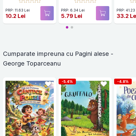
PRP: 11.63 Lei
PRP: 6.34 Lei
PRP: 41.23
10.2 Lei
5.79 Lei
33.2 Le
Cumparate impreuna cu Pagini alese -
George Toparceanu
-5.4%
-4.8%