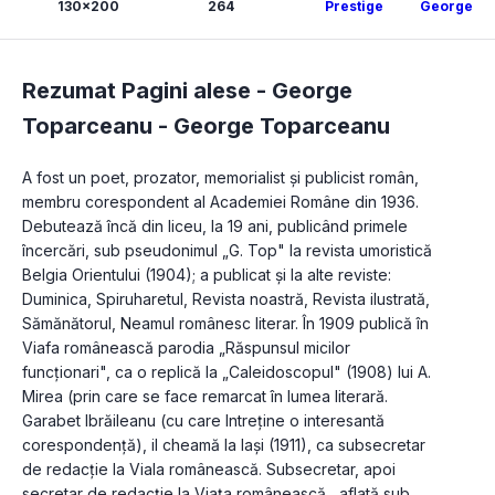
130x200
264
Prestige
George T
Rezumat Pagini alese - George
Toparceanu -
George Toparceanu
A fost un poet, prozator, memorialist şi publicist român, 
membru corespondent al Academiei Române din 1936. 
Debutează încă din liceu, la 19 ani, publicând primele 
încercări, sub pseudonimul „G. Top" la revista umoristică 
Belgia Orientului (1904); a publicat şi la alte reviste: 
Duminica, Spiruharetul, Revista noastră, Revista ilustrată, 
Sămănătorul, Neamul românesc literar. În 1909 publică în 
Viafa românească parodia „Răspunsul micilor 
funcţionari", ca o replică la „Caleidoscopul" (1908) lui A. 
Mirea (prin care se face remarcat în lumea literară. 
Garabet Ibrăileanu (cu care Intreţine o interesantă 
corespondenţă), il cheamă la laşi (1911), ca subsecretar 
de redacţie la Viala românească. Subsecretar, apoi 
secretar de redacţie la Viaţa românească , aflată sub 