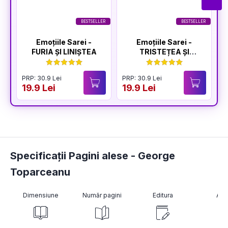
BESTSELLER
BESTSELLER
Emoțiile Sarei -
Emoțiile Sarei -
FURIA ȘI LINIȘTEA
TRISTEȚEA ȘI
BUCURIA
PRP: 30.9 Lei
PRP: 30.9 Lei
P
19.9 Lei
19.9 Lei
1
Specificații Pagini alese - George
Toparceanu
Dimensiune
Număr pagini
Editura
Aut