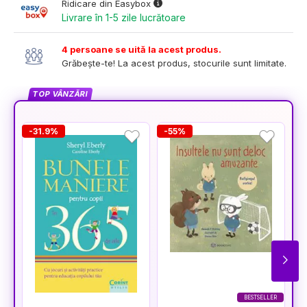
Ridicare din Easybox
Livrare în 1-5 zile lucrătoare
4 persoane se uită la acest produs.
Grăbește-te! La acest produs, stocurile sunt limitate.
TOP VÂNZĂRI
-31.9%
-55%
-
BESTSELLER