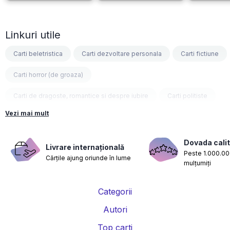
Linkuri utile
Carti beletristica
Carti dezvoltare personala
Carti fictiune
Carti horror (de groaza)
Carti de dragoste, romantice si despre iubire
Carti politiste
Vezi mai mult
Carti fantasy
Carti psihologice
Carti nutritie, sanatate si de slabit
Carti diete
Dovada calit
Livrare internațională
Peste 1.000.000
Cărțile ajung oriunde în lume
Carti despre sarcina si nastere
Carti educatie financiara
mulțumiți
Carti management si leadership
Carti marketing si vanzari
Categorii
Carti de istorie
Carti pentru copii
Carti Parintele Necula
Autori
Carti Dr. Alexandru Ciurea
Carti Parintele Vasile Ioana
Top carti