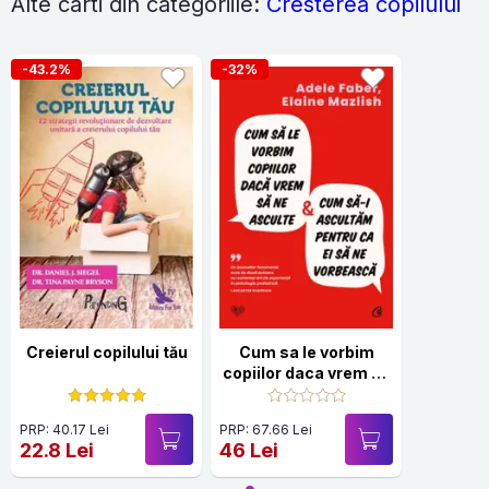
Alte carti din categoriile:
Cresterea copilului
-43.2%
-32%
Creierul copilului tău
Cum sa le vorbim
copiilor daca vrem sa
ne asculte si cum sa-
i ascultam pentru ca
PRP: 40.17 Lei
PRP: 67.66 Lei
ei sa ne vorbeasca
22.8 Lei
46 Lei