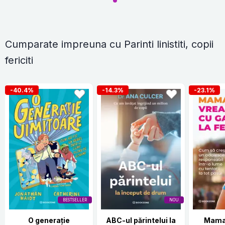
Cumparate impreuna cu Parinti linistiti, copii
fericiti
-40.4%
-14.3%
-23.1%
BESTSELLER
NOU
O generație
ABC-ul părintelui la
Mama,