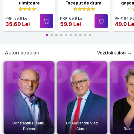
uimitoare
început de drum
gașca 
PRP: 59.9 Lei
PRP: 69.9 Lei
PRP: 64.9 
35.69 Lei
59.9 Lei
49.9 Le
Autori populari
Vezi toti autorii →
Constantin Dumitru
Dr. Alexandru Vlad
Dulcan
Ciurea
Raluc