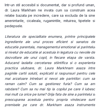
Intr-un stil accesibil si documentat, dar si profund uman, 
dr. Laura Markham ne invata cum sa construim acea 
relatie bazata pe incredere, care sa excluda de la sine 
amenintarile, cicaleala, rugamintile, mituirea, tipetele si 
pedepsele.
Literatura de specialitate enumera, printre principalele 
ingrediente ale unui proces eficient si sanatos de 
educatie parentala, managementul emotional al parintelui 
si nivelul de educatie al acestuia in legatura cu nevoile de 
dezvoltare ale unui copil, in fiecare etapa de varsta. 
Aducand laolalta cercetarea stiintifica si o experienta 
practica uluitoare, dr. Laura Markhnam asaza intre 
paginile cartii solutii, explicatii si raspunsuri pentru cele 
mai arzatoare intrebari si nevoi ale parintilor: cum sa 
raman calm? Cum sa gestionez furia? Cum sa am 
rabdare? Cum sa nu mai tip la copilul pe care il iubesc 
mai mult ca orice pe lume? Grija fata de sine a parintelui si 
preocuparea acestuia pentru propria vindecare sunt 
premisele pe care dr. Markham asaza instrumente 