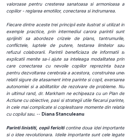
valoroase pentru cresterea sanatoasa si armonioasa a 
copiilor - reglarea emotiilor, conectarea si indrumarea.
Fiecare dintre aceste trei principii este ilustrat si utilizat in 
exemple practice, prin intermediul carora parintii sunt 
sprijiniti sa abordeze crizele de plans, tantrumurile, 
conflictele, luptele de putere, testarea limitelor sau 
refuzul colaborarii. Parintii beneficiaza de informatii si 
explicatii menite sa-i ajute sa inteleaga modalitatea prin 
care conectarea cu nevoile copiilor reprezinta baza 
pentru dezvoltarea cerebrala a acestora, construirea unei 
relatii sigure de atasament intre parinte si copil, exersarea 
autonomiei si a abilitatilor de rezolvare de probleme. Nu 
in ultimul rand, dr. Markham ne echipeaza cu un Plan de 
Actiune cu obiective, pasi si strategii utile fiecarui parinte, 
in cele mai complicate si coplesitoare momente din relatia 
cu copilul sau.
 -- 
Diana Stanculeanu
Parinti linistiti, copii fericiti
 contine doua idei importante 
si o idee revolutionara. Ideile importante sunt cele legate 