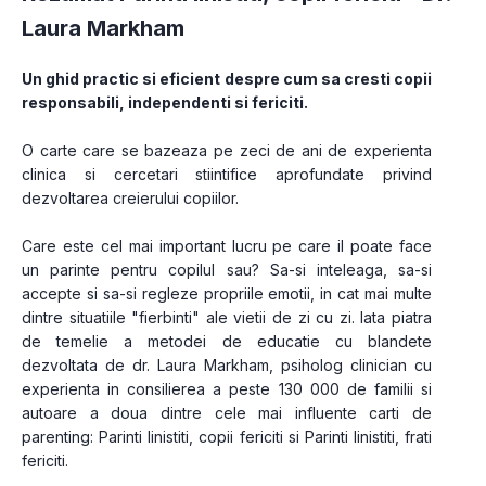
Laura Markham
Un ghid practic si eficient despre cum sa cresti copii 
responsabili, independenti si fericiti.
O carte care se bazeaza pe zeci de ani de experienta 
clinica si cercetari stiintifice aprofundate privind 
dezvoltarea creierului copiilor.
Care este cel mai important lucru pe care il poate face 
un parinte pentru copilul sau? Sa-si inteleaga, sa-si 
accepte si sa-si regleze propriile emotii, in cat mai multe 
dintre situatiile "fierbinti" ale vietii de zi cu zi. Iata piatra 
de temelie a metodei de educatie cu blandete 
dezvoltata de dr. Laura Markham, psiholog clinician cu 
experienta in consilierea a peste 130 000 de familii si 
autoare a doua dintre cele mai influente carti de 
parenting: Parinti linistiti, copii fericiti si Parinti linistiti, frati 
fericiti.