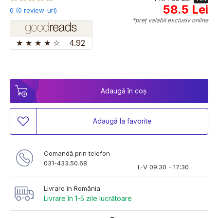
58.5 Lei
0 (0 review-uri)
*preț valabil exclusiv online
★
★
★
★
☆
4.92
Adaugă în coș
Adaugă la favorite
Comandă prin telefon
031-433.50.68
L-V 09:30 - 17:30
Livrare în România
Livrare în 1-5 zile lucrătoare