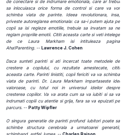
de conectare si de indrumare emotionala, care ar trebui 
sa inlocuiasca orice forma de control si care va vor 
schimba viata de parinte. Ideea revolutionara, insa, 
priveste autoreglarea emotionala: ca sa-i putem ajuta pe 
copii sa isi regleze emotiile, trebuie sa invatam sa ne 
reglam propriile emotii. Cititi aceasta carte si veti intelege 
de ce Laura Markham isi intituleaza pagina 
Aha!Parenting.
 -- 
Lawrence J. Cohen
Daca sunteti parinti si ati incercat toate metodele de 
crestere a copilului, cu rezultate amestecate, cititi 
aceasta carte. Parinti linistiti, copii fericiti va va schimba 
viata de parinti. Dr. Laura Markham impartaseste idei 
valoroase, cu totul noi in universul ideilor despre 
cresterea copiilor. Va va arata cum sa va iubiti si sa va 
indrumati copiii cu atentie si grija, fara sa va epuizati pe 
parcurs.
 -- 
Patty Wipfler
O singura generatie de parinti profund iubitori poate sa 
schimbe structura cerebrala a urmatoarei generatii, 
schimband, astfel, lumea.
 -- 
Charles Raison