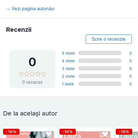
→ Vezi pagina autorului
Recenzii
Scrie o recenzie
5 stele
0
0
4 stele
0
3 stele
0
2 stele
0
0 recenzii
1 stele
0
De la același autor
-10%
-10%
-10%