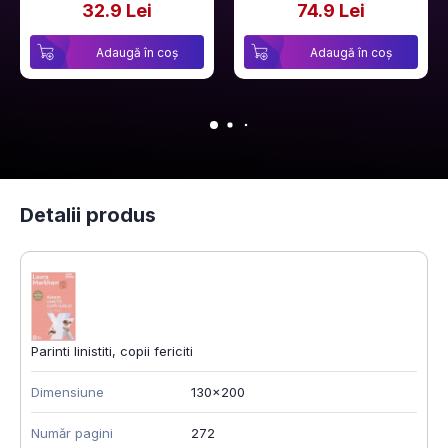
32.9 Lei
74.9 Lei
Adaugă în coș
Adaugă în coș
Detalii produs
Parinti linistiti, copii fericiti
Dimensiune
130x200
Număr pagini
272