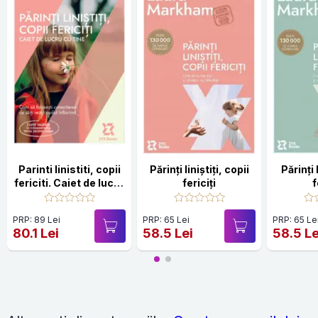
Parinti linistiti, copii
Părinți liniștiți, copii
Părinți l
fericiti. Caiet de lucru
fericiți
f
cu tine
PRP: 89 Lei
PRP: 65 Lei
PRP: 65 Le
80.1 Lei
58.5 Lei
58.5 Le