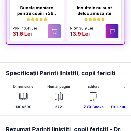
Bunele maniere
Insultele nu sunt
pentru copii in 365
deloc amuzante
de zile
PRP: 46.41 Lei
PRP: 30.9 Lei
P
31.6 Lei
13.9 Lei
1
Specificații Parinti linistiti, copii fericiti
Dimensiune
Număr pagini
Editura
Aut
130x200
272
ZYX Books
Dr. Laura
Rezumat Parinti linistiti, copii fericiti -
Dr.