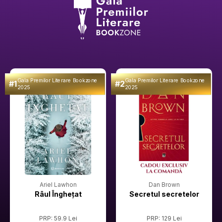
Gala Premilor Literare Bookzone
Gala Premilor Literare Bookzone
#1
#2
2025
2025
Ariel Lawhon
Dan Brown
Râul Înghețat
Secretul secretelor
PRP: 59.9 Lei
PRP: 129 Lei