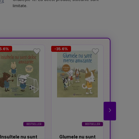
limitate.
5.6%
-35.6%
-37.3%
BESTSELLER
BESTSELLER
Insultele nu sunt
Glumele nu sunt
Atenti