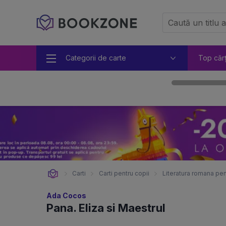
Categorii de carte
Top căr
Carti
Carti pentru copii
Literatura romana pen
Ada Cocos
Pana. Eliza si Maestrul