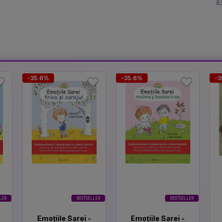
-35.6%
-35.6%
-3
LER
BESTSELLER
BESTSELLER
Emoțiile Sarei -
Emoțiile Sarei -