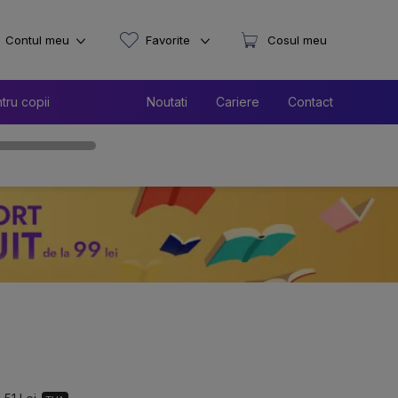
Contul meu
Favorite
Cosul meu
tru copii
Noutati
Cariere
Contact