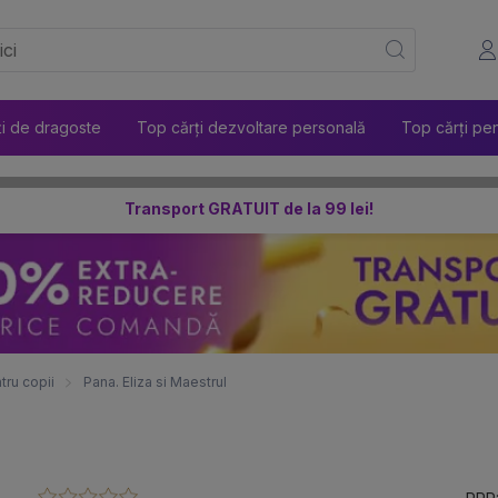
ți de dragoste
Top cărți dezvoltare personală
Top cărți pen
Transport GRATUIT de la 99 lei!
tru copii
Pana. Eliza si Maestrul