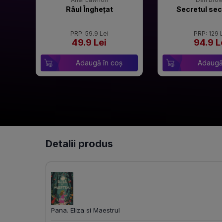
Râul Înghețat
Secretul sec
PRP: 59.9 Lei
PRP: 129 
49.9 Lei
94.9 L
Adaugă în coș
Adaugă
Detalii produs
Pana. Eliza si Maestrul