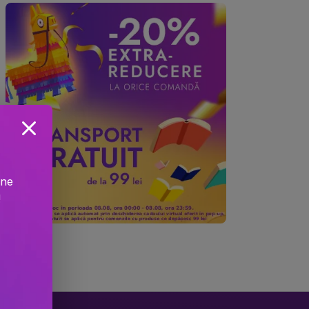
ine
!