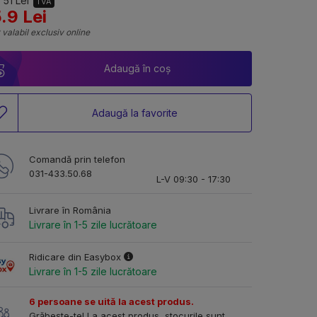
 51 Lei
TVA
.9 Lei
 valabil exclusiv online
Adaugă în coș
Adaugă la favorite
Comandă prin telefon
031-433.50.68
L-V 09:30 - 17:30
Livrare în România
Livrare în 1-5 zile lucrătoare
Ridicare din Easybox
Livrare în 1-5 zile lucrătoare
6 persoane se uită la acest produs.
Grăbește-te! La acest produs, stocurile sunt