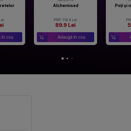
retelor
Alchemised
Poți și 
Lei
PRP: 119.9 Lei
PR
ei
89.9 Lei
5
 în coș
Adaugă în coș