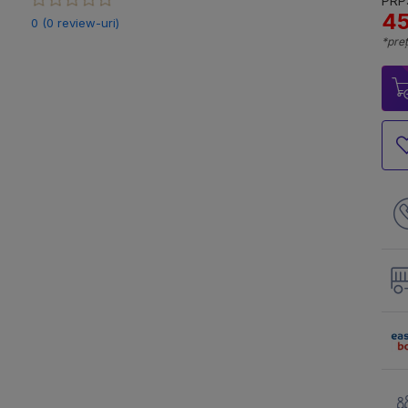
PRP:
45
0 (0 review-uri)
*preț