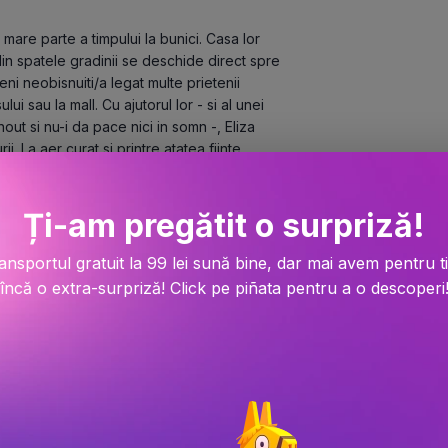
in spatele gradinii se deschide direct spre 
ni neobisnuiti/a legat multe prietenii 
i sau la mall. Cu ajutorul lor - si al unei 
ut si nu-i da pace nici in somn -, Eliza 
. La aer curat si printre atatea fiinte 
e si gandurile bune se aduna cu usurinta, 
 motanul cel batran, este prietenul ei cel 
Ți-am pregătit o surpriză!
 iar nucul din gradina este ca un altfel de 
le ei menite sa salveze lumea. Iar el ii 
relui in hrana si aer curat pentru toti. 
ansportul gratuit la 99 lei sună bine, dar mai avem pentru t
iar magia abia incepe!
încă o extra-surpriză! Click pe piñata pentru a o descoperi