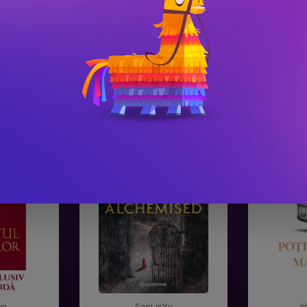
#3
#4
Gala Premilor Literare
Gala Premilor
Bookzone 2025
Bookzone 20
wn
SenLinYu
I