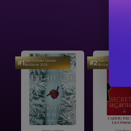
#1
#2
Gala Premilor Literare
Gala Premilor Literare
Bookzone 2025
Bookzone 2025
Ariel Lawhon
Dan Bro