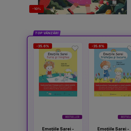
-10%
TOP VÂNZĂRI
-35.6%
-35.6%
BESTSELLER
BESTSEL
Emoțiile Sarei -
Emoțiile Sarei -