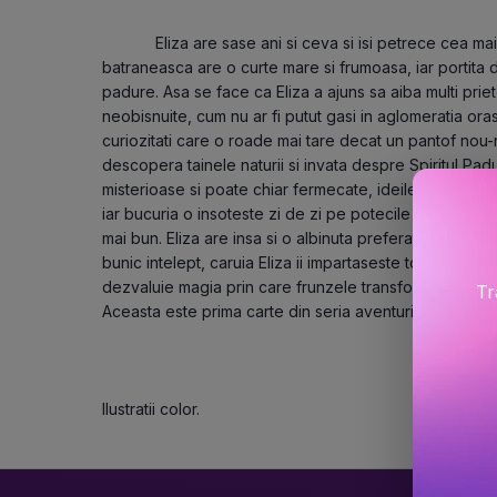
			Eliza are sase ani si ceva si isi petrece cea mai mare parte a timpului la bunici. Casa lor 
batraneasca are o curte mare si frumoasa, iar portita d
padure. Asa se face ca Eliza a ajuns sa aiba multi priete
neobisnuite, cum nu ar fi putut gasi in aglomeratia orasulu
curiozitati care o roade mai tare decat un pantof nou-no
descopera tainele naturii si invata despre Spiritul Padurii
misterioase si poate chiar fermecate, ideile nastrusnic
iar bucuria o insoteste zi de zi pe potecile padurii. Kit,
mai bun. Eliza are insa si o albinuta preferata, pe Fuzz,
bunic intelept, caruia Eliza ii impartaseste toate inventii
dezvaluie magia prin care frunzele transforma lumina soa
Tr
Aceasta este prima carte din seria aventurilor Elizei - 
Ilustratii color.
