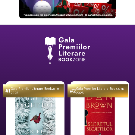
Gala Premilor Literare Bookzone
Gala Premilor Literare Bookzone
#1
#2
2025
2025