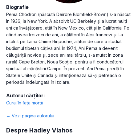
Biografie
Pema Chödrön (născută Deirdre Blomfield-Brown) s-a născut
în 1936, la New York. A absolvit UC Berkeley și a lucrat mulți
ani ca învățătoare, atât în New Mexico, cât și în California. Pe
când avea treizeci de ani, a călătorit în Alpii francezi și l-a
întâlnit pe Lama Chimé Rinpoche, alături de care a studiat
budismul tibetan câțiva ani. În 1974, Ani Pema a devenit
călugăriță novice și, zece ani mai târziu, s-a mutat în zona
rurală Cape Breton, Noua Scoție, pentru a fi conducătorul
spiritual al mănăstirii Gampo. În prezent, Ani Pema predă în
Statele Unite și Canada și intenționează să-și petreacă o
perioadă îndelungată în izolare.
Autorul cărților:
Curaj în fața morții
→ Vezi pagina autorului
Despre Hadley Vlahos