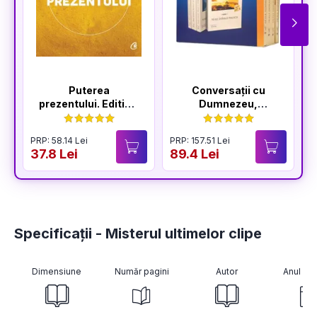
Puterea
Conversații cu
prezentului. Editia a
Dumnezeu,
VI-a
volumele I-IV
PRP: 58.14 Lei
PRP: 157.51 Lei
37.8 Lei
89.4 Lei
Specificații - Misterul ultimelor clipe
Dimensiune
Număr pagini
Autor
Anul pub