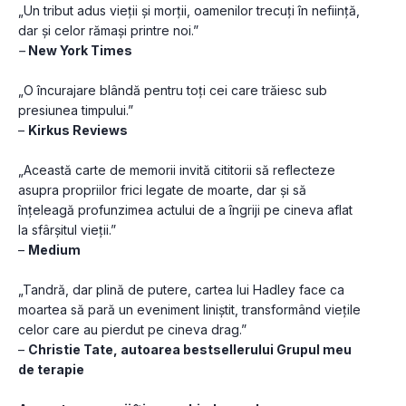
„Un tribut adus vieții și morții, oamenilor trecuți în neființă, 
dar și celor rămași printre noi.”
– 
New York Times
„O încurajare blândă pentru toți cei care trăiesc sub 
presiunea timpului.”
– 
Kirkus Reviews
„Această carte de memorii invită cititorii să reflecteze 
asupra propriilor frici legate de moarte, dar și să 
înțeleagă profunzimea actului de a îngriji pe cineva aflat 
la sfârșitul vieții.”
– 
Medium
„Tandră, dar plină de putere, cartea lui Hadley face ca 
moartea să pară un eveniment liniștit, transformând viețile 
celor care au pierdut pe cineva drag.”
– 
Christie Tate, autoarea bestsellerului Grupul meu 
de terapie