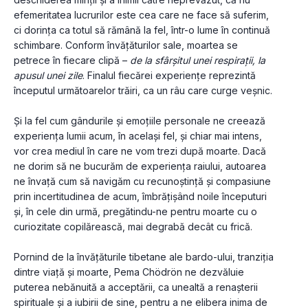
efemeritatea lucrurilor este cea care ne face să suferim, 
ci dorința ca totul să rămână la fel, într-o lume în continuă 
schimbare. Conform învățăturilor sale, moartea se 
petrece în fiecare clipă – 
de la sfârșitul unei respirații, la 
apusul unei zile
. Finalul fiecărei experiențe reprezintă 
începutul următoarelor trăiri, ca un râu care curge veșnic. 
Și la fel cum gândurile și emoțiile personale ne creează 
experiența lumii acum, în același fel, și chiar mai intens, 
vor crea mediul în care ne vom trezi după moarte. Dacă 
ne dorim să ne bucurăm de experiența raiului, autoarea 
ne învață cum să navigăm cu recunoștință și compasiune 
prin incertitudinea de acum, îmbrățișând noile începuturi 
și, în cele din urmă, pregătindu-ne pentru moarte cu o 
curiozitate copilărească, mai degrabă decât cu frică. 
Pornind de la învățăturile tibetane ale bardo-ului, tranziția 
dintre viață și moarte, Pema Chödrön ne dezvăluie 
puterea nebănuită a acceptării, ca unealtă a renașterii 
spirituale și a iubirii de sine, pentru a ne elibera inima de 