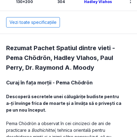
130x200
304
Hadley Vlahos
202
Vezi toate specificațiile
Rezumat Pachet Spatiul dintre vieti -
Pema Chödrön
,
Hadley Vlahos
,
Paul
Perry
,
Dr. Raymond A. Moody
Curaj în fața morții - Pema Chödrön
Descoperă secretele unei călugărițe budiste pentru 
a-ți învinge frica de moarte și a învăța să o privești ca 
pe un nou început.
Pema Chödrön a observat în cei cincizeci de ani de 
practicare a 
Bodhichittei
, tehnica orientală pentru 
deschiderea minții și a inimii către neprevăzut, că nu 