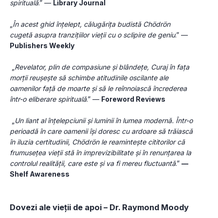
spirituală
.” — 
Library Journal
„
În acest ghid înțelept, călugărița budistă Chödrön 
cugetă asupra tranzițiilor vieții cu o sclipire de geniu
.” — 
Publishers Weekly
 „
Revelator, plin de compasiune și blândețe, Curaj în fața 
morții reușește să schimbe atitudinile oscilante ale 
oamenilor față de moarte și să le reînnoiască încrederea 
într-o eliberare spirituală
.” — 
Foreword Reviews
 „
Un liant al înțelepciunii și luminii în lumea modernă. Într-o 
perioadă în care oamenii își doresc cu ardoare să trăiască 
în iluzia certitudinii, Chödrön le reamintește cititorilor că 
frumusețea vieții stă în imprevizibilitate și în renunțarea la 
controlul realității, care este și va fi mereu fluctuantă
.” 
— 
Shelf Awareness
Dovezi ale vieții de apoi – Dr. Raymond Moody