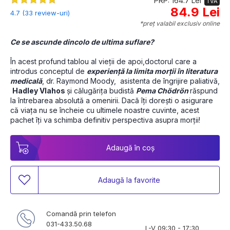
PRP: 164.7 Lei
TVA
84.9 Lei
4.7 (33 review-uri)
*preț valabil exclusiv online
Ce se ascunde dincolo de ultima suflare?
În acest profund tablou al vieții de apoi,doctorul care a 
introdus conceptul de 
experiență la limita morții în literatura 
medicală
, dr. Raymond Moody,  asistenta de îngrijire paliativă, 
Hadley Vlahos 
și călugărița budistă 
Pema Chödrön 
răspund 
la întrebarea absolută a omenirii. Dacă îți dorești o asigurare 
că viața nu se încheie cu ultimele noastre cuvinte, acest 
pachet îți va schimba definitiv perspectiva asupra morții!
Adaugă în coș
Adaugă la favorite
Comandă prin telefon
031-433.50.68
L-V 09:30 - 17:30