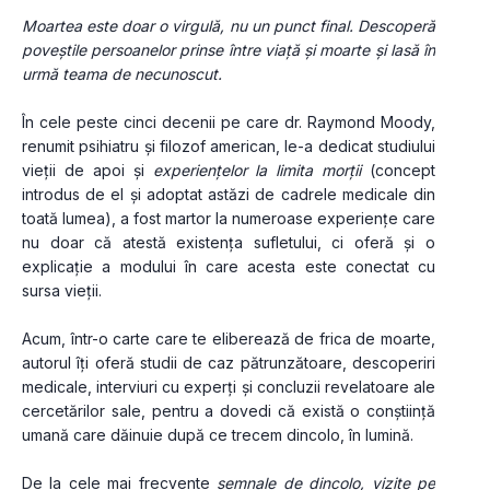
Moartea este doar o virgulă, nu un punct final. Descoperă 
poveștile persoanelor prinse între viață și moarte și lasă în 
urmă teama de necunoscut. 
În cele peste cinci decenii pe care dr. Raymond Moody, 
renumit psihiatru și filozof american, le-a dedicat studiului 
vieții de apoi și 
experiențelor la limita morții
 (concept 
introdus de el și adoptat astăzi de cadrele medicale din 
toată lumea), a fost martor la numeroase experiențe care 
nu doar că atestă existența sufletului, ci oferă și o 
explicație a modului în care acesta este conectat cu 
sursa vieții. 
Acum, într-o carte care te eliberează de frica de moarte, 
autorul îți oferă studii de caz pătrunzătoare, descoperiri 
medicale, interviuri cu experți și concluzii revelatoare ale 
cercetărilor sale, pentru a dovedi că există o conștiință 
umană care dăinuie după ce trecem dincolo, în lumină. 
De la cele mai frecvente 
semnale de dincolo, vizite pe 