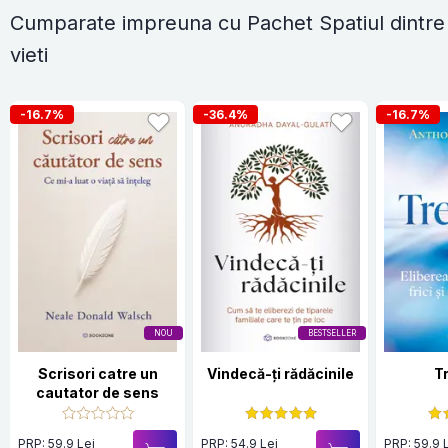
Cumparate impreuna cu Pachet Spatiul dintre
vieti
-16.7%
-36.4%
-16.7%
NOU
BESTSELLER
Scrisori catre un
Vindecă-ți rădăcinile
T
cautator de sens
PRP: 59.9 Lei
PRP: 54.9 Lei
PRP: 59.9 