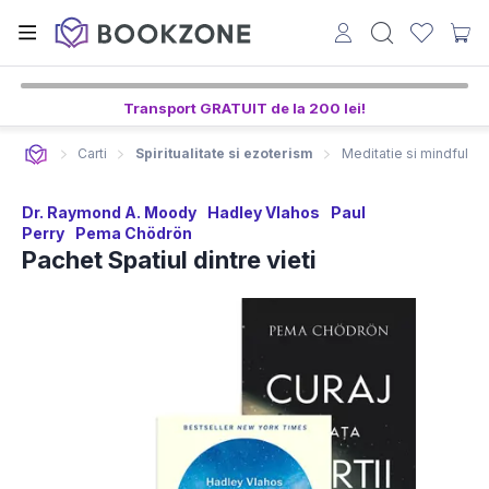
Transport GRATUIT de la 200 lei!
Carti
Spiritualitate si ezoterism
Meditatie si mindfulne
Dr. Raymond A. Moody
Hadley Vlahos
Paul
Perry
Pema Chödrön
Pachet Spatiul dintre vieti