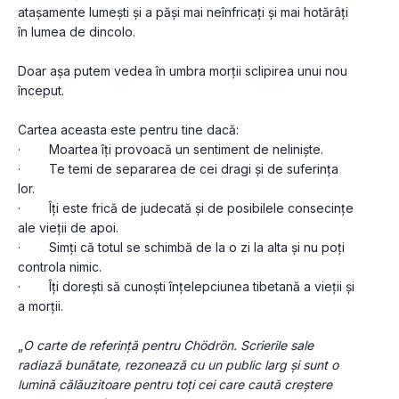
atașamente lumești și a păși mai neînfricați și mai hotărâți 
în lumea de dincolo. 
Doar așa putem vedea în umbra morții sclipirea unui nou 
început.
Cartea aceasta este pentru tine dacă:
·        Moartea îți provoacă un sentiment de neliniște.
·        Te temi de separarea de cei dragi și de suferința 
lor.
·        Îți este frică de judecată și de posibilele consecințe 
ale vieții de apoi.
·        Simți că totul se schimbă de la o zi la alta și nu poți 
controla nimic.
·        Îți dorești să cunoști înțelepciunea tibetană a vieții și 
a morții.
„
O carte de referință pentru Chödrön. Scrierile sale 
radiază bunătate, rezonează cu un public larg și sunt o 
lumină călăuzitoare pentru toți cei care caută creștere 