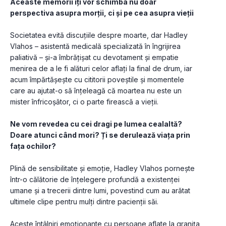
Aceaste memorii îți vor schimba nu doar 
perspectiva asupra morții, ci și pe cea asupra vieții
Societatea evită discuțiile despre moarte, dar Hadley 
Vlahos – asistentă medicală specializată în îngrijirea 
paliativă – și-a îmbrățișat cu devotament și empatie 
menirea de a le fi alături celor aflați la final de drum, iar 
acum împărtășește cu cititorii poveștile și momentele 
care au ajutat-o să înțeleagă că moartea nu este un 
mister înfricoșător, ci o parte firească a vieții.
Ne vom revedea cu cei dragi pe lumea cealaltă? 
Doare atunci când mori? Ți se derulează viața prin 
fața ochilor?
Plină de sensibilitate și emoție, Hadley Vlahos pornește 
într-o călătorie de înțelegere profundă a existenței 
umane și a trecerii dintre lumi, povestind cum au arătat 
ultimele clipe pentru mulți dintre pacienții săi.
Aceste întâlniri emoționante cu persoane aflate la granița 