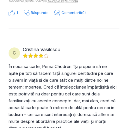
Recenzie pentru cartea
Curaj în fața morții
1
Răspunde
Comentarii(0)
Cristina Vasilescu
C
În noua sa carte, Pema Chödrön, își propune să ne
ajute pe toți să facem față singurei certitudini pe care
o avem în viață și de care atât de mulți dintre noi ne
temem: moartea. Cred că înțelepciunea împărtășită aici
este potrivită nu doar pentru cei care sunt deja
familiarizați cu aceste concepte, dar, mai ales, cred că
această carte poate fi extrem de utilă pentru cei noi în
budism – cei care sunt interesați și doresc să afle mai
multe despre abordările practice ale vieții și morții