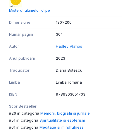
Misterul ultimelor clipe
D
Dimensiune
130x200
D
Număr pagini
304
N
Autor
Hadley Vlahos
E
Anul publicării
2023
A
Traducator
Diana Botescu
A
Limba
Limba romana
L
ISBN
9786303051703
I
Scor Bestseller
S
#26 în categoria
Memorii, biografii si jurnale
#
#51 în categoria
Spiritualitate si ezoterism
#
#61 în categoria
Meditatie si mindfulness
#