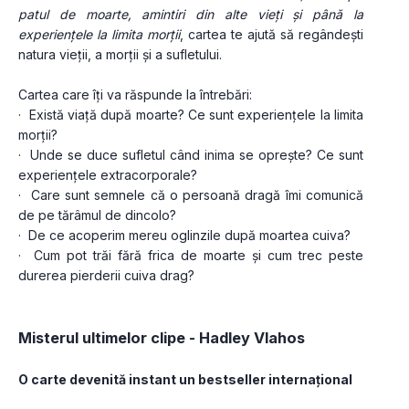
patul de moarte, amintiri din alte vieți și până la 
experiențele la limita morții
, cartea te ajută să regândești 
natura vieții, a morții și a sufletului.
Cartea care îți va răspunde la întrebări:
·  Există viață după moarte? Ce sunt experiențele la limita 
morții?
·  Unde se duce sufletul când inima se oprește? Ce sunt 
experiențele extracorporale?
·  Care sunt semnele că o persoană dragă îmi comunică 
de pe tărâmul de dincolo?
·  De ce acoperim mereu oglinzile după moartea cuiva?
·  Cum pot trăi fără frica de moarte și cum trec peste 
durerea pierderii cuiva drag?
Misterul ultimelor clipe - Hadley Vlahos
O carte devenită instant un bestseller internațional