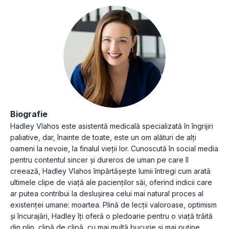
Biografie
Hadley Vlahos este asistentă medicală specializată în îngrijiri
paliative, dar, înainte de toate, este un om alături de alți
oameni la nevoie, la finalul vieții lor. Cunoscută în social media
pentru contentul sincer și dureros de uman pe care îl
creează, Hadley Vlahos împărtășește lumii întregi cum arată
ultimele clipe de viață ale pacienților săi, oferind indicii care
ar putea contribui la deslușirea celui mai natural proces al
existenței umane: moartea. Plină de lecții valoroase, optimism
și încurajări, Hadley îți oferă o pledoarie pentru o viață trăită
din plin, clipă de clipă, cu mai multă bucurie și mai puține