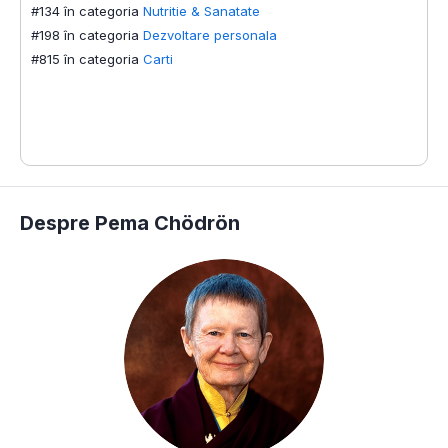
#134 în categoria
Nutritie & Sanatate
#
#198 în categoria
Dezvoltare personala
#
#815 în categoria
Carti
#
#
#
Despre Pema Chödrön