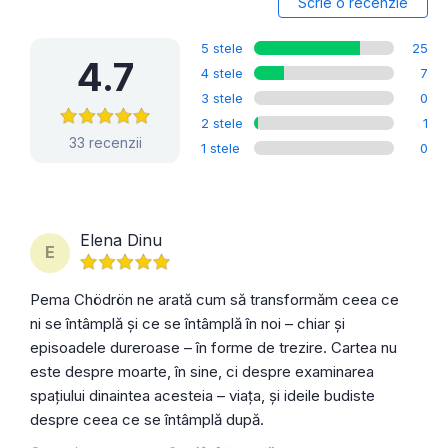
Scrie o recenzie
5 stele
25
4.7
4 stele
7
3 stele
0
2 stele
1
33 recenzii
1 stele
0
Elena Dinu
E
Pema Chödrön ne arată cum să transformăm ceea ce
ni se întâmplă și ce se întâmplă în noi – chiar și
episoadele dureroase – în forme de trezire. Cartea nu
este despre moarte, în sine, ci despre examinarea
spațiului dinaintea acesteia – viața, și ideile budiste
despre ceea ce se întâmplă după.