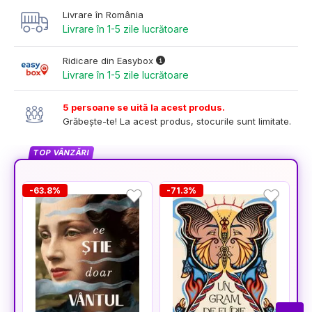
Livrare în România
Livrare în 1-5 zile lucrătoare
Ridicare din Easybox
Livrare în 1-5 zile lucrătoare
5 persoane se uită la acest produs.
Grăbește-te! La acest produs, stocurile sunt limitate.
TOP VÂNZĂRI
-63.8%
-71.3%
-