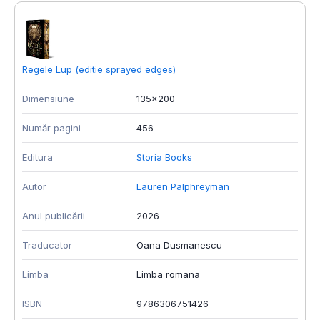
Regele Lup (editie sprayed edges)
P
Dimensiune
135x200
D
Număr pagini
456
N
Editura
Storia Books
E
Autor
Lauren Palphreyman
A
Anul publicării
2026
A
Traducator
Oana Dusmanescu
T
Limba
Limba romana
L
ISBN
9786306751426
I