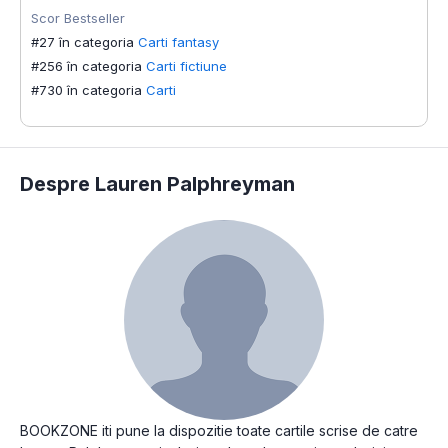
Scor Bestseller
S
#27 în categoria
Carti fantasy
#
#256 în categoria
Carti fictiune
#
#730 în categoria
Carti
#
Despre Lauren Palphreyman
BOOKZONE iti pune la dispozitie toate cartile scrise de catre