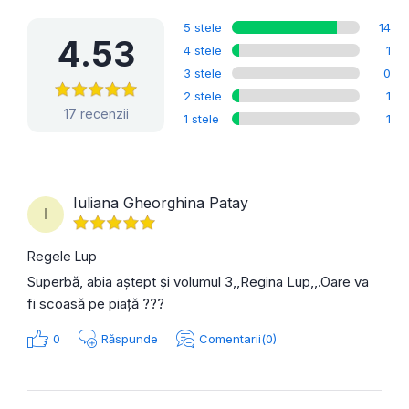
5 stele
14
4.53
4 stele
1
3 stele
0
2 stele
1
17 recenzii
1 stele
1
Iuliana Gheorghina Patay
I
Regele Lup
Superbă, abia aștept și volumul 3,,Regina Lup,,.Oare va
fi scoasă pe piață ???
0
Răspunde
Comentarii(0)