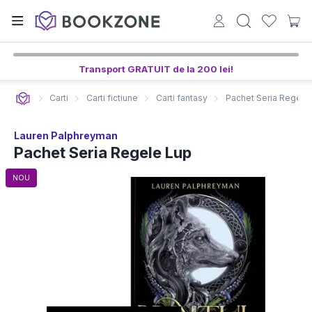
7
40
40
ore,
min,
sec
Transport GRATUIT de la 200 lei!
Carti
Carti fictiune
Carti fantasy
Pachet Seria Regele
Lauren Palphreyman
Pachet Seria Regele Lup
NOU