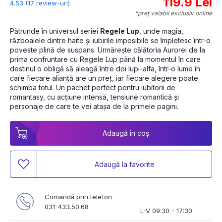
119.9 Lei
4.53 (17 review-uri)
*preț valabil exclusiv online
Pătrunde în universul seriei 
Regele Lup
, unde magia, 
războaiele dintre haite și iubirile imposibile se împletesc într-o 
poveste plină de suspans. Urmărește călătoria Aurorei de la 
prima confruntare cu Regele Lup până la momentul în care 
destinul o obligă să aleagă între doi lupi-alfa, într-o lume în 
care fiecare alianță are un preț, iar fiecare alegere poate 
schimba totul. Un pachet perfect pentru iubitorii de 
romantasy, cu acțiune intensă, tensiune romantică și 
personaje de care te vei atașa de la primele pagini.
Adaugă în coș
Adaugă la favorite
Comandă prin telefon
031-433.50.68
L-V 09:30 - 17:30