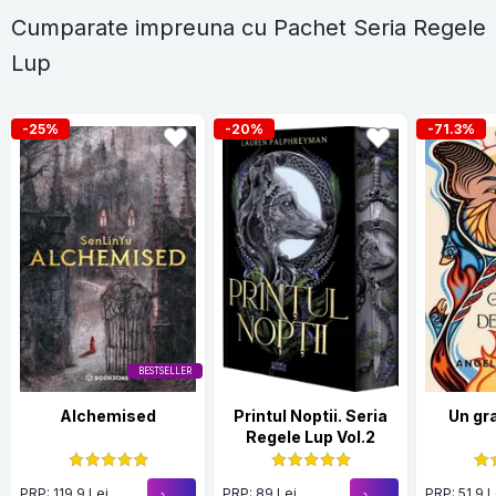
Cumparate impreuna cu Pachet Seria Regele
Lup
-25%
-20%
-71.3%
BESTSELLER
Alchemised
Printul Noptii. Seria
Un gr
Regele Lup Vol.2
PRP: 119.9 Lei
PRP: 89 Lei
PRP: 51.9 L