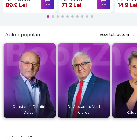
89.9 Lei
71.2 Lei
14.9 Le
Autori populari
Vezi toti autorii →
Constantin Dumitru
Dr. Alexandru Vlad
Dulcan
Ciurea
Raluc