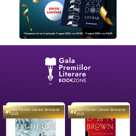
Gala Premilor Literare Bookzone
Gala Premilor Literare Bookzone
#1
#2
2025
2025