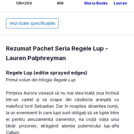
135x200
456
Storia Books
Lauren Pa
Vezi toate specificațiile
Rezumat Pachet Seria Regele Lup -
Lauren Palphreyman
Regele Lup (editie sprayed edges)
Primul volum din trilogia 
Regele Lup
.
Prințesa Aurora visează să nu mai stea toată ziua închisă 
într-un castel și să scape din căsătoria aranjată cu 
maleficul lord Sebastian. Dar în noaptea dinaintea nunții, 
la un eveniment în care lupii sunt obligați să se lupte între 
ei pentru amuzamentul oamenilor, ea cruță viața unui 
tânăr prizonier, atrăgând atenția puternicului lup-alfa 
Callum.