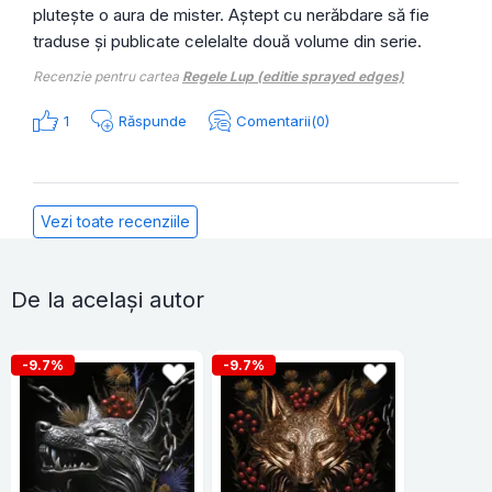
plutește o aura de mister. Aștept cu nerăbdare să fie
traduse și publicate celelalte două volume din serie.
Recenzie pentru cartea
Regele Lup (editie sprayed edges)
1
Răspunde
Comentarii(0)
Vezi toate recenziile
De la același autor
-9.7%
-9.7%