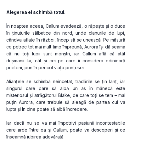
Alegerea ei schimbă totul.
În noaptea aceea, Callum evadează, o răpește și o duce 
în ținuturile sălbatice din nord, unde clanurile de lupi, 
cândva aflate în război, încep să se unească. Pe măsură 
ce petrec tot mai mult timp împreună, Aurora își dă seama 
că nu toți lupii sunt monștri, iar Callum află că atât 
dușmanii lui, cât și cei pe care îi considera odinioară 
prieteni, pun în pericol viața prințesei.
Alianțele se schimbă neîncetat, trădările se țin lanț, iar 
singurul care pare să aibă un as în mânecă este 
misteriosul și atrăgătorul Blake, de care toți se tem – mai 
puțin Aurora, care trebuie să aleagă de partea cui va 
lupta și în cine poate să aibă încredere.
Iar dacă nu se va mai împotrivi pasiunii incontestabile 
care arde între ea și Callum, poate va descoperi și ce 
înseamnă iubirea adevărată. 