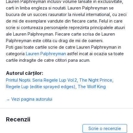
Lauren Palphreyman inclusiv volume lansate in exclusivitate,
carti in limba engleza si noutati. Lauren Palphreyman se
bucura de un succes rasunator la nivelul international, cu zeci
de mii de exemplare vandute din fiecare carte. Felul in care
scrie si contureaza personajele reprezinta principalele atuuri
ale Lauren Palphreyman. Fiecare carte scrisa de Lauren
Palphreyman este citita cu drag de mii de oameni.
Poti gasi toate cartile scrie de catre Lauren Palphreyman in
categoria
Lauren Palphreyman
astfel incat ai ocazia sa toate
cartile indragite de catre cititori pana acum.
Autorul cărților:
Printul Noptii. Seria Regele Lup Vol.2
,
The Night Prince
,
Regele Lup (editie sprayed edges)
,
The Wolf King
→ Vezi pagina autorului
Recenzii
Scrie o recenzie