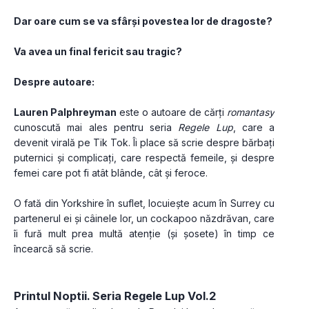
Dar oare cum se va sfârși povestea lor de dragoste?
Va avea un final fericit sau tragic?
Despre autoare:
Lauren Palphreyman
 este o autoare de cărți 
romantasy
cunoscută mai ales pentru seria 
Regele Lup
, care a 
devenit virală pe Tik Tok. Îi place să scrie despre bărbați 
puternici și complicați, care respectă femeile, și despre 
femei care pot fi atât blânde, cât și feroce.
O fată din Yorkshire în suflet, locuiește acum în Surrey cu 
partenerul ei și câinele lor, un cockapoo năzdrăvan, care 
îi fură mult prea multă atenție (și șosete) în timp ce 
încearcă să scrie.
Printul Noptii. Seria Regele Lup Vol.2