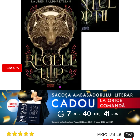
-32.6%
7
40
40
ore,
min,
sec
PRP: 178 Lei
TVA