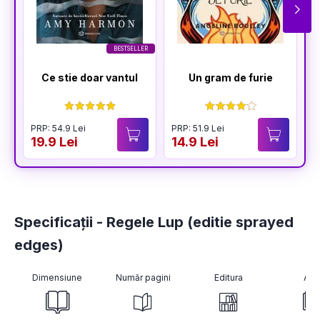
BESTSELLER
Ce stie doar vantul
Un gram de furie
PRP: 54.9 Lei
PRP: 51.9 Lei
P
19.9 Lei
14.9 Lei
1
Specificații - Regele Lup (editie sprayed
edges)
Dimensiune
Număr pagini
Editura
Aut