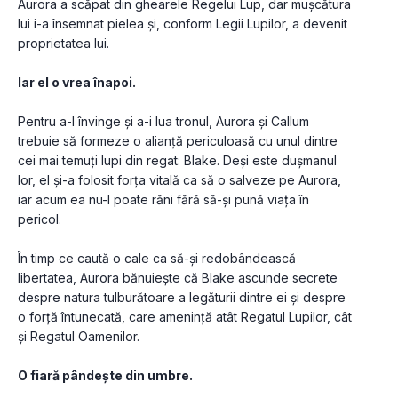
Aurora a scăpat din ghearele Regelui Lup, dar mușcătura 
lui i-a însemnat pielea și, conform Legii Lupilor, a devenit 
proprietatea lui.
Iar el o vrea înapoi.
Pentru a-l învinge și a-i lua tronul, Aurora și Callum 
trebuie să formeze o alianță periculoasă cu unul dintre 
cei mai temuți lupi din regat: Blake. Deși este dușmanul 
lor, el și-a folosit forța vitală ca să o salveze pe Aurora, 
iar acum ea nu-l poate răni fără să-și pună viața în 
pericol.
În timp ce caută o cale ca să-și redobândească 
libertatea, Aurora bănuiește că Blake ascunde secrete 
despre natura tulburătoare a legăturii dintre ei și despre 
o forță întunecată, care amenință atât Regatul Lupilor, cât 
și Regatul Oamenilor.
O fiară pândește din umbre.