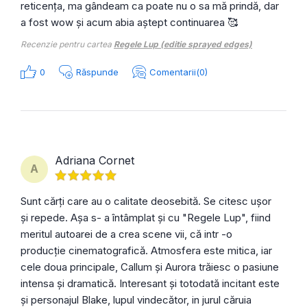
reticența, ma gândeam ca poate nu o sa mă prindă, dar
a fost wow și acum abia aștept continuarea 🥰
Recenzie pentru cartea
Regele Lup (editie sprayed edges)
0
Răspunde
Comentarii(0)
Adriana Cornet
A
Sunt cărți care au o calitate deosebită. Se citesc ușor
și repede. Așa s- a întâmplat și cu "Regele Lup", fiind
meritul autoarei de a crea scene vii, că intr -o
producție cinematografică. Atmosfera este mitica, iar
cele doua principale, Callum și Aurora trăiesc o pasiune
intensa și dramatică. Interesant și totodată incitant este
și personajul Blake, lupul vindecător, in jurul căruia