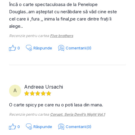
Încă o carte spectaculoasa de la Penelope
Douglas..am așteptat cu nerăbdare să văd cine este
cel care ii ,fura ,, inima la final,pe care dintre frați îi
alege..
Recenzie pentru cartea
Five brothers
0
Răspunde
Comentarii(0)
Andreea Ursachi
A
O carte spicy pe care nu o poti lasa din mana.
Recenzie pentru cartea
Corupt. Seria Devil’s Night Vol.1
0
Răspunde
Comentarii(0)