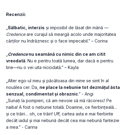
Recenzii:
„
Sălbatic, interzis
 și imposibil de lăsat din mână — 
Credence
 are curajul să meargă acolo unde majoritatea 
cărților nu îndrăznesc și o face impecabil.” – Corina
„
Credence
 nu seamănă cu nimic din ce am citit 
vreodată
. Nu e pentru toată lumea, dar dacă e pentru 
tine—nu o vei uita niciodată.” – Kayla
„Alter ego-ul meu și păcătoasa din mine se simt în al 
nouălea cer. Da, 
ne place la nebunie tot
dezmățul ăsta 
senzual, condimentat și obraznic
.” - Angi
„Sunați la pompieri, că am nevoie să mă răcoresc! Pe 
naiba! A fost o nebunie totală. Doamne, ce fierbințeală… 
și ce trăiri… oh, ce trăiri! Uff, cartea asta e mai fierbinte 
decât iadul și mai nebună decât cea mai nebună fantezie 
a mea.” - Carina