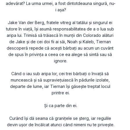
adevărat? La urma urmei, a fost dintotdeauna singură, nu-
i așa?
Jake Van der Berg, fratele vitreg al tatălui și singurul ei 
tutore în viață, își asumă responsabilitatea de a o lua sub 
aripa lui. Trimisă să trăiască în munții din Colorado alături 
de Jake și de cei doi fii ai săi, Noah și Kaleb, Tiernan 
descoperă repede că acești bărbați au acum un cuvânt 
de spus în privința a ceea ce ea alege să simtă sau să 
ignore.
Când o iau sub aripa lor, cei trei bărbați o învață să 
muncească și să supraviețuiască în pădurile izolate, 
departe de lume, iar Tiernan își găsește treptat locul 
printre ei.
Și ca parte din ei.
Curând își dă seama că granițele se șterg, iar regulile 
devin ușor de încălcat atunci când nimeni nu te privește.