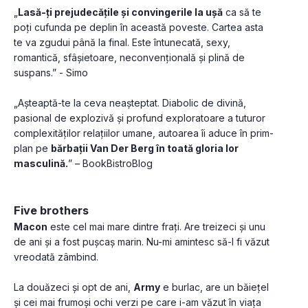
„
Lasă-ți prejudecățile și convingerile la ușă
 ca să te 
poți cufunda pe deplin în această poveste. Cartea asta 
te va zgudui până la final. Este întunecată, sexy, 
romantică, sfâșietoare, neconvențională și plină de 
suspans.” - Simo
„Așteaptă-te la ceva neașteptat. Diabolic de divină, 
pasional de explozivă și profund exploratoare a tuturor 
complexităților relațiilor umane, autoarea îi aduce în prim-
plan pe 
bărbații Van Der Berg în toată gloria lor 
masculină.
” – BookBistroBlog
Five brothers
Macon
 este cel mai mare dintre frați. Are treizeci și unu 
de ani și a fost pușcaș marin. Nu-mi amintesc să-l fi văzut 
vreodată zâmbind.
La douăzeci și opt de ani, 
Army
 e burlac, are un băiețel 
și cei mai frumoși ochi verzi pe care i-am văzut în viața 