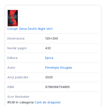
Corupt. Seria Devil’s Night Vol.1
F
Dimensiune
135x200
D
Număr pagini
432
N
Editura
Epica
E
Autor
Penelope Douglas
A
Anul publicării
2020
A
ISBN
9786068754895
L
Scor Bestseller
I
#538 în categoria
Carti de dragoste