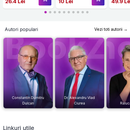
26.4 Lei
10 Lei
49.9 Le
Autori populari
Vezi toti autorii →
Constantin Dumitru
Dr. Alexandru Vlad
Dulcan
Ciurea
Raluc
Linkuri utile