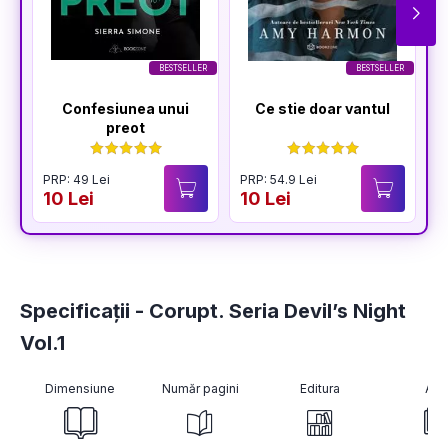
BESTSELLER
BESTSELLER
Confesiunea unui
Ce stie doar vantul
preot
PRP: 49 Lei
PRP: 54.9 Lei
P
10 Lei
10 Lei
1
Specificații - Corupt. Seria Devil’s Night
Vol.1
Dimensiune
Număr pagini
Editura
Aut