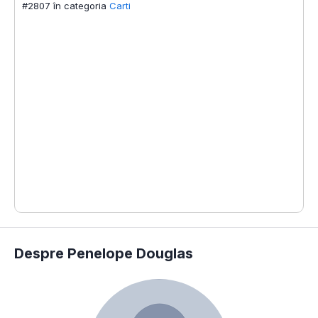
S
#2807 în categoria
Carti
#
#
#
Despre Penelope Douglas