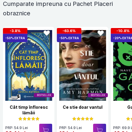
Cumparate impreuna cu Pachet Placeri
obraznice
-3.8%
-63.6%
-10.8%
-50% EXTRA
-50% EXTRA
-20% EXTR
BESTSELLER
BESTSELLER
Cât timp înfloresc
Ce stie doar vantul
G
lămâii
PRP: 54.9 Lei
PRP: 54.9 Lei
PRP: 69.9 