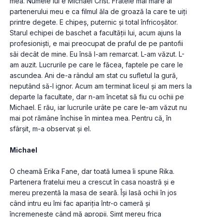
mea. Numele lui e Michael Crist. Fratele mai mare al 
partenerului meu e ca filmul ăla de groază la care te uiți 
printre degete. E chipeș, puternic și total înfricoșător. 
Starul echipei de baschet a facultății lui, acum ajuns la 
profesioniști, e mai preocupat de praful de pe pantofii 
săi decât de mine. Eu însă l-am remarcat. L-am văzut. L-
am auzit. Lucrurile pe care le făcea, faptele pe care le 
ascundea. Ani de-a rândul am stat cu sufletul la gură, 
neputând să-l ignor. Acum am terminat liceul și am mers la 
departe la facultate, dar n-am încetat să fiu cu ochii pe 
Michael. E rău, iar lucrurile urâte pe care le-am văzut nu 
mai pot rămâne închise în mintea mea. Pentru că, în 
Michael  
O cheamă Erika Fane, dar toată lumea îi spune Rika. 
Partenera fratelui meu a crescut în casa noastră și e 
mereu prezentă la masa de seară. Își lasă ochii în jos 
când intru eu îmi fac apariția într-o cameră și 
încremenește când mă apropii. Simt mereu frica 