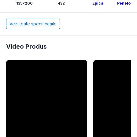
135x200
432
Epica
Penelope 
Vezi toate specificațiile
Video Produs