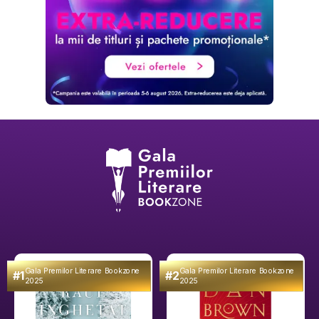
Gala Premilor Literare Bookzone
Gala Premilor Literare Bookzone
#1
#2
2025
2025