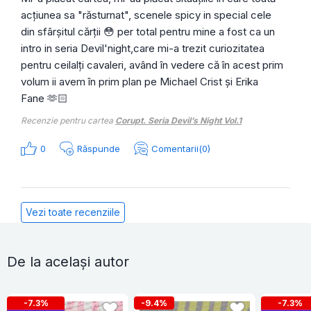
acțiunea sa "răsturnat", scenele spicy in special cele
din sfârșitul cărții 😳 per total pentru mine a fost ca un
intro in seria Devil'night,care mi-a trezit curiozitatea
pentru ceilalți cavaleri, având în vedere că în acest prim
volum ii avem în prim plan pe Michael Crist și Erika
Fane 🫶🏻
Recenzie pentru cartea
Corupt. Seria Devil’s Night Vol.1
0
Răspunde
Comentarii(0)
Vezi toate recenziile
De la același autor
-7.3%
-9.4%
-7.3%