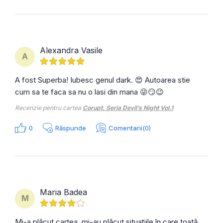
Alexandra Vasile
A
A fost Superba! Iubesc genul dark. 😍 Autoarea stie
cum sa te faca sa nu o lasi din mana 😜😏😉
Recenzie pentru cartea
Corupt. Seria Devil’s Night Vol.1
0
Răspunde
Comentarii(0)
Maria Badea
M
Mi-a plăcut cartea, mi-au plăcut situațiile în care toată