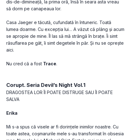
dis-de-dimineață, la prima oră, însă în seara asta vreau 
să dorm pe canapeaua lor.
Casa Jaeger e tăcută, cufundată în întuneric. Toată 
lumea doarme. Cu excepția lui… A văzut că plâng și acum 
se apropie de mine. Îl las să mă strângă în brațe. Îi simt 
răsuflarea pe gât, îi simt degetele în păr. Și nu se oprește 
aici.
Nu cred că a fost 
Trace
.
Corupt. Seria Devil’s Night Vol.1
DRAGOSTEA LOR ÎI POATE DISTRUGE SAU ÎI POATE 
Erika
Mi s-a spus că visele ar fi dorințele inimilor noastre. Cu 
toate astea, coșmarurile mele s-au transformat în obsesia 