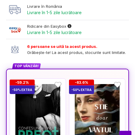
Livrare în România
Livrare în 1-5 zile lucrătoare
Ridicare din Easybox
Livrare în 1-5 zile lucrătoare
6 persoane se uită la acest produs.
Grăbește-te! La acest produs, stocurile sunt limitate.
TOP VÂNZĂRI
-59.2%
-63.6%
-50% EXTRA
-50% EXTRA
-5