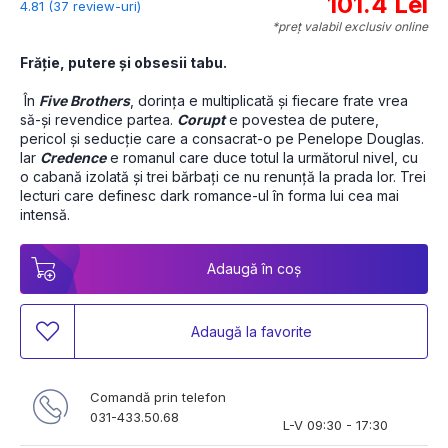
101.4 Lei
4.81 (37 review-uri)
*preț valabil exclusiv online
Frăție, putere și obsesii tabu.
 În 
Five Brothers
, dorința e multiplicată și fiecare frate vrea 
să-și revendice partea. 
Corupt
 e povestea de putere, 
pericol și seducție care a consacrat-o pe Penelope Douglas. 
Iar 
Credence
 e romanul care duce totul la următorul nivel, cu 
o cabană izolată și trei bărbați ce nu renunță la prada lor. Trei 
lecturi care definesc dark romance-ul în forma lui cea mai 
intensă.
Adaugă în coș
Adaugă la favorite
Comandă prin telefon
031-433.50.68
L-V 09:30 - 17:30