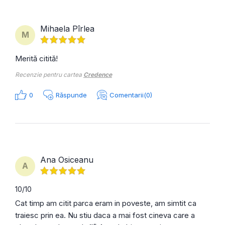
Mihaela Pîrlea
M
Merită citită!
Recenzie pentru cartea
Credence
0
Răspunde
Comentarii(0)
Ana Osiceanu
A
10/10
Cat timp am citit parca eram in poveste, am simtit ca
traiesc prin ea. Nu stiu daca a mai fost cineva care a