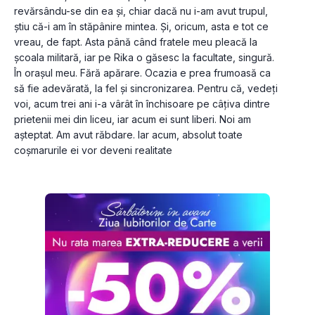
revărsându-se din ea și, chiar dacă nu i-am avut trupul, 
știu că-i am în stăpânire mintea. Și, oricum, asta e tot ce 
vreau, de fapt. Asta până când fratele meu pleacă la 
școala militară, iar pe Rika o găsesc la facultate, singură. 
În orașul meu. Fără apărare. Ocazia e prea frumoasă ca 
să fie adevărată, la fel și sincronizarea. Pentru că, vedeți 
voi, acum trei ani i-a vârât în închisoare pe câțiva dintre 
prietenii mei din liceu, iar acum ei sunt liberi. Noi am 
așteptat. Am avut răbdare. Iar acum, absolut toate 
coșmarurile ei vor deveni realitate