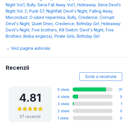
Night Vol.1
,
Bully. Seria Fall Away Vol.1
,
Hideaway. Seria Devil’s
Night Vol. 2
,
Punk 57
,
Nightfall: Devil's Night
,
Falling Away
,
Misconduct. O iubire nepermisa
,
Bully
,
Credence
,
Corrupt:
Devil's Night
,
Quiet Ones
,
Credence
,
Birthday Girl
,
Hideaway:
Devil's Night
,
Five brothers
,
Kill Switch: Devil's Night
,
Five
Brothers (limba engleza)
,
Pirate Girls
,
Birthday Girl
→ Vezi pagina autorului
Recenzii
Scrie o recenzie
5 stele
31
4.81
4 stele
5
3 stele
1
2 stele
0
37 recenzii
1 stele
0