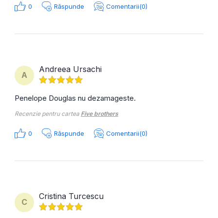
0
Răspunde
Comentarii(0)
Andreea Ursachi
A
Penelope Douglas nu dezamageste.
Recenzie pentru cartea
Five brothers
0
Răspunde
Comentarii(0)
Cristina Turcescu
C