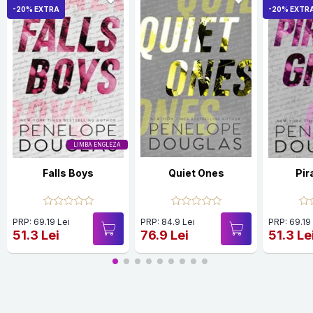
-20% EXTRA
-20% EXTR
LIMBA ENGLEZA
Falls Boys
Quiet Ones
Pir
PRP: 69.19 Lei
PRP: 84.9 Lei
PRP: 69.19
51.3 Lei
76.9 Lei
51.3 Le