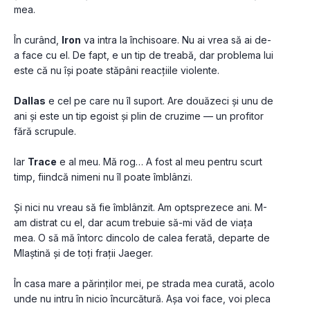
mea.
În curând, 
Iron
 va intra la închisoare. Nu ai vrea să ai de-
a face cu el. De fapt, e un tip de treabă, dar problema lui 
este că nu își poate stăpâni reacțiile violente.
Dallas
 e cel pe care nu îl suport. Are douăzeci și unu de 
ani și este un tip egoist și plin de cruzime — un profitor 
fără scrupule.
Iar 
Trace
 e al meu. Mă rog… A fost al meu pentru scurt 
timp, fiindcă nimeni nu îl poate îmblânzi.
Și nici nu vreau să fie îmblânzit. Am optsprezece ani. M-
am distrat cu el, dar acum trebuie să-mi văd de viața 
mea. O să mă întorc dincolo de calea ferată, departe de 
Mlaștină și de toți frații Jaeger.
În casa mare a părinților mei, pe strada mea curată, acolo 
unde nu intru în nicio încurcătură. Așa voi face, voi pleca 