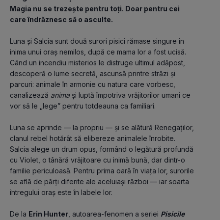
Magia nu se trezește pentru toți. Doar pentru cei 
care îndrăznesc să o asculte.
Luna și Salcia sunt două surori pisici rămase singure în 
inima unui oraș nemilos, după ce mama lor a fost ucisă. 
Când un incendiu misterios le distruge ultimul adăpost, 
descoperă o lume secretă, ascunsă printre străzi și 
parcuri: animale în armonie cu natura care vorbesc, 
canalizează 
anima
 și luptă împotriva vrăjitorilor umani ce 
vor să le „lege” pentru totdeauna ca familiari.
Luna se aprinde — la propriu — și se alătură Renegaților, 
clanul rebel hotărât să elibereze animalele înrobite. 
Salcia alege un drum opus, formând o legătură profundă 
cu Violet, o tânără vrăjitoare cu inimă bună, dar dintr-o 
familie periculoasă. Pentru prima oară în viața lor, surorile 
se află de părți diferite ale aceluiași război — iar soarta 
întregului oraș este în labele lor.
De la 
Erin Hunter
, autoarea-fenomen a seriei 
Pisicile 