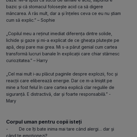
bazic și că stomacul folosește acid ca să digere 
mâncarea. A râs mult, dar a și înțeles ceva ce eu nu știam 
cum să explic.” – Sophie
„Copilul meu a reținut imediat diferența dintre solide, 
lichide și gaze și mi-a explicat de ce gheața plutește pe 
apă, deși pare mai grea. Mi s-a părut genial cum cartea 
transformă lucruri banale în explicații care chiar stârnesc 
curiozitatea.” – Harry
„Cel mai mult i-au plăcut paginile despre explozii, foc și 
reacții care eliberează energie. Dar ce m-a liniștit pe 
mine a fost felul în care cartea explică clar regulile de 
siguranță. E distractivă, dar și foarte responsabilă.” - 
Mary
Corpul uman pentru copii isteți
-         De ce îți bate inima mai tare când alergi… dar și 
când te emoționezi?