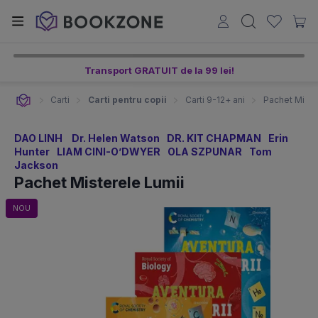
Transport GRATUIT de la 99 lei!
Carti
Carti pentru copii
Carti 9-12+ ani
Pachet Miste
DAO LINH
Dr. Helen Watson
DR. KIT CHAPMAN
Erin
Hunter
LIAM CINI-O’DWYER
OLA SZPUNAR
Tom
Jackson
Pachet Misterele Lumii
NOU