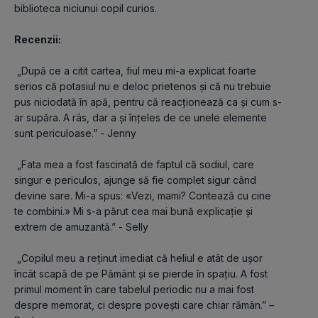
biblioteca niciunui copil curios. 
Recenzii:
 „După ce a citit cartea, fiul meu mi-a explicat foarte 
serios că potasiul nu e deloc prietenos și că nu trebuie 
pus niciodată în apă, pentru că reacționează ca și cum s-
ar supăra. A râs, dar a și înțeles de ce unele elemente 
sunt periculoase.” - Jenny
 „Fata mea a fost fascinată de faptul că sodiul, care 
singur e periculos, ajunge să fie complet sigur când 
devine sare. Mi-a spus: «Vezi, mami? Contează cu cine 
te combini.» Mi s-a părut cea mai bună explicație și 
extrem de amuzantă.” - Selly
 „Copilul meu a reținut imediat că heliul e atât de ușor 
încât scapă de pe Pământ și se pierde în spațiu. A fost 
primul moment în care tabelul periodic nu a mai fost 
despre memorat, ci despre povești care chiar rămân.” – 