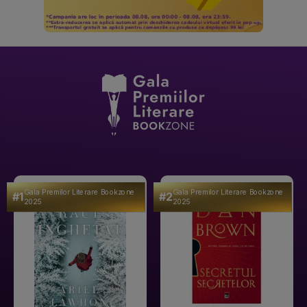
Gala Premilor Literare Bookzone
Gala Premilor Literare Bookzone
#1
#2
2025
2025