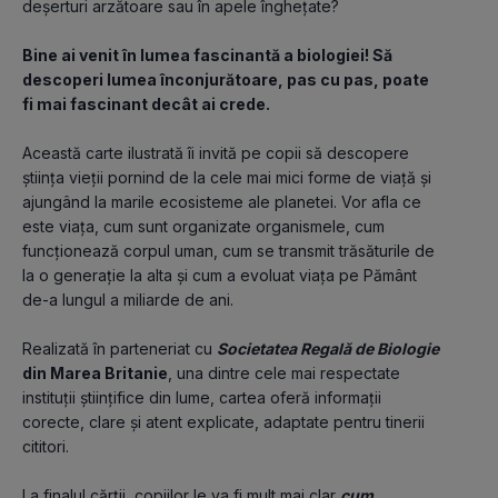
deșerturi arzătoare sau în apele înghețate?
Bine ai venit în lumea fascinantă a biologiei! Să 
descoperi lumea înconjurătoare, pas cu pas, poate 
fi mai fascinant decât ai crede.
Această carte ilustrată îi invită pe copii să descopere 
știința vieții pornind de la cele mai mici forme de viață și 
ajungând la marile ecosisteme ale planetei. Vor afla ce 
este viața, cum sunt organizate organismele, cum 
funcționează corpul uman, cum se transmit trăsăturile de 
la o generație la alta și cum a evoluat viața pe Pământ 
de-a lungul a miliarde de ani.
Realizată în parteneriat cu 
Societatea Regală de Biologie 
din Marea Britanie
, una dintre cele mai respectate 
instituții științifice din lume, cartea oferă informații 
corecte, clare și atent explicate, adaptate pentru tinerii 
cititori.
La finalul cărții, copiilor le va fi mult mai clar 
cum 