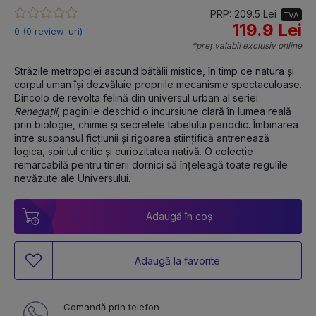
PRP: 209.5 Lei
TVA
119.9 Lei
0 (0 review-uri)
*preț valabil exclusiv online
Străzile metropolei ascund bătălii mistice, în timp ce natura și 
corpul uman își dezvăluie propriile mecanisme spectaculoase. 
Dincolo de revolta felină din universul urban al seriei 
Renegații
, paginile deschid o incursiune clară în lumea reală 
prin biologie, chimie și secretele tabelului periodic. Îmbinarea 
între suspansul ficțiunii și rigoarea științifică antrenează 
logica, spiritul critic și curiozitatea nativă. O colecție 
remarcabilă pentru tinerii dornici să înțeleagă toate regulile 
nevăzute ale Universului. 
Adaugă în coș
Adaugă la favorite
Comandă prin telefon