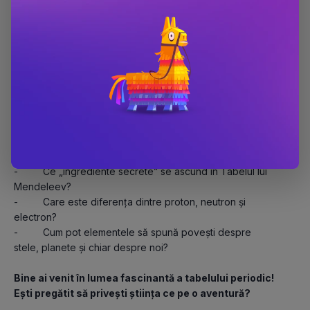
organele lucrează ca o echipă. Au început să înțeleagă 
de ce obosesc, de ce au nevoie de somn și de ce 
mâncarea contează.” – Maggie
„ Cartea explică foarte bine lucruri pe care copiii le simt, 
dar nu le înțeleg: respirația, oboseala, durerea 
musculară. Fiica mea a spus de mai multe ori «a, deci de-
aia!».” - Chris
Tabelul periodic pentru copii isteți
-         Ce „ingrediente secrete” se ascund în Tabelul lui 
Mendeleev?
-         Care este diferența dintre proton, neutron și 
electron? 
-         Cum pot elementele să spună povești despre 
stele, planete și chiar despre noi?
Bine ai venit în lumea fascinantă a tabelului periodic! 
Ești pregătit să privești știința ce pe o aventură?