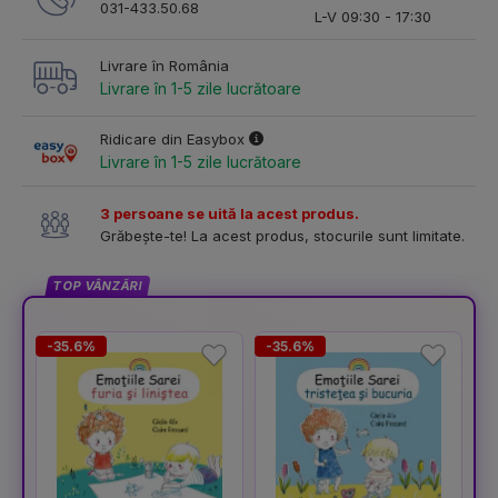
031-433.50.68
L-V 09:30 - 17:30
Livrare în România
Livrare în 1-5 zile lucrătoare
Ridicare din Easybox
Livrare în 1-5 zile lucrătoare
3 persoane se uită la acest produs.
Grăbește-te! La acest produs, stocurile sunt limitate.
TOP VÂNZĂRI
-35.6%
-35.6%
-