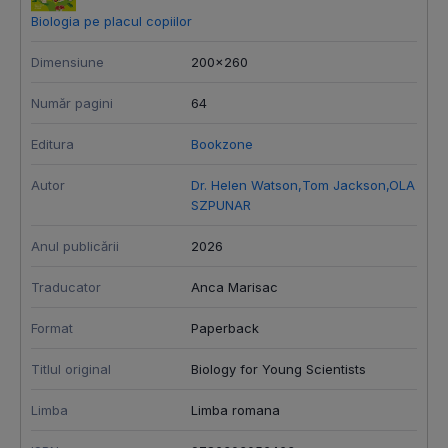
Biologia pe placul copiilor
C
Dimensiune
200x260
D
Număr pagini
64
N
Editura
Bookzone
E
Autor
Dr. Helen Watson
,
Tom Jackson
,
OLA
A
SZPUNAR
A
Anul publicării
2026
T
Traducator
Anca Marisac
F
Format
Paperback
T
Titlul original
Biology for Young Scientists
L
Limba
Limba romana
I