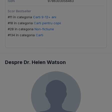
ISBN
9786303056463
S
Scor Bestseller
#
#11 în categoria
Carti 9-12+ ani
#
#18 în categoria
Carti pentru copii
#
#28 în categoria
Non-fictiune
#
#134 în categoria
Carti
Despre Dr. Helen Watson