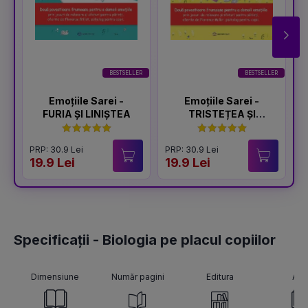
BESTSELLER
BESTSELLER
Emoțiile Sarei -
Emoțiile Sarei -
FURIA ȘI LINIȘTEA
TRISTEȚEA ȘI
BUCURIA
PRP: 30.9 Lei
PRP: 30.9 Lei
P
19.9 Lei
19.9 Lei
1
Specificații - Biologia pe placul copiilor
Dimensiune
Număr pagini
Editura
Aut