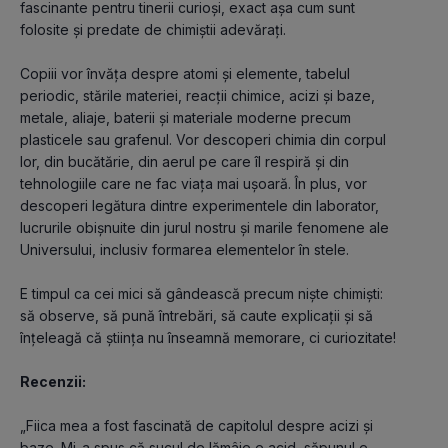
fascinante pentru tinerii curioși, exact așa cum sunt 
folosite și predate de chimiștii adevărați.
Copiii vor învăța despre atomi și elemente, tabelul 
periodic, stările materiei, reacții chimice, acizi și baze, 
metale, aliaje, baterii și materiale moderne precum 
plasticele sau grafenul. Vor descoperi chimia din corpul 
lor, din bucătărie, din aerul pe care îl respiră și din 
tehnologiile care ne fac viața mai ușoară. În plus, vor 
descoperi legătura dintre experimentele din laborator, 
lucrurile obișnuite din jurul nostru și marile fenomene ale 
Universului, inclusiv formarea elementelor în stele.
E timpul ca cei mici să gândească precum niște chimiști: 
să observe, să pună întrebări, să caute explicații și să 
înțeleagă că știința nu înseamnă memorare, ci curiozitate!
Recenzii:
„Fiica mea a fost fascinată de capitolul despre acizi și 
baze. Mi-a spus că sucul de lămâie e acid, săpunul e 