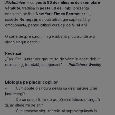
Războinice
 — cu 
peste 80 de milioane de exemplare 
vândute
, tradusă în 
peste 30 de limbi
, prezență 
constantă pe lista 
New York Times Bestseller
 —, 
sosește 
Renegații
, o nouă tetralogie captivantă și 
emoționantă, pentru cititorii curajoși de 
9–14 ani
.
O carte despre surori, magie urbană și curajul de a-ți 
alege singur destinul.
Recenzii
„Fanii Erin Hunter vor găsi multe de vânat în acest debut 
dramatic și, totodată, emoționant." — 
Publishers Weekly
Biologia pe placul copiilor
-         Cum poate o singură celulă să dea naștere unei 
lumi întregi?
-         De ce unele ființe de pe pământ trăiesc o singură 
zi, iar altele mii de ani?
-         Cum reușesc viețuitoarele să supraviețuiască în 