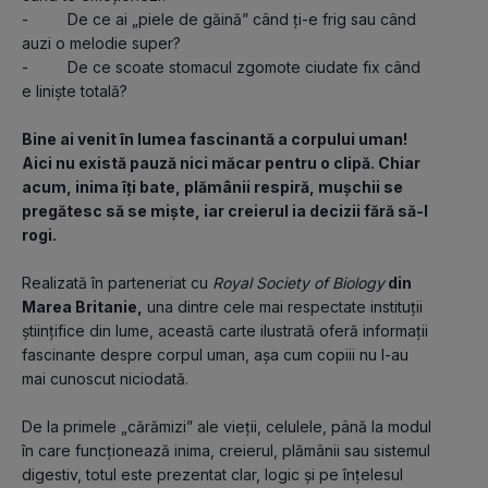
-         De ce ai „piele de găină” când ți-e frig sau când 
auzi o melodie super?
-         De ce scoate stomacul zgomote ciudate fix când 
e liniște totală?
Bine ai venit în lumea fascinantă a corpului uman! 
Aici nu există pauză nici măcar pentru o clipă. Chiar 
acum, inima îți bate, plămânii respiră, mușchii se 
pregătesc să se miște, iar creierul ia decizii fără să-l 
rogi.
Realizată în parteneriat cu 
Royal Society of Biology
 din 
Marea Britanie,
 una dintre cele mai respectate instituții 
științifice din lume, această carte ilustrată oferă informații 
fascinante despre corpul uman, așa cum copiii nu l-au 
mai cunoscut niciodată. 
De la primele „cărămizi” ale vieții, celulele, până la modul 
în care funcționează inima, creierul, plămânii sau sistemul 
digestiv, totul este prezentat clar, logic și pe înțelesul 