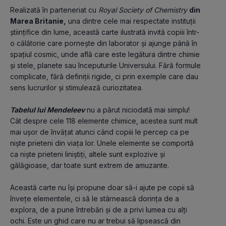
Realizată în parteneriat cu 
Royal Society of Chemistry 
din 
Marea Britanie,
 una dintre cele mai respectate instituții 
științifice din lume, această carte ilustrată invită copiii într-
o călătorie care pornește din laborator și ajunge până în 
spațiul cosmic, unde află care este legătura dintre chimie 
şi stele, planete sau începuturile Universului. Fără formule 
complicate, fără definiții rigide, ci prin exemple care dau 
sens lucrurilor și stimulează curiozitatea.
Tabelul lui Mendeleev
nu a părut niciodată mai simplu! 
Cât despre cele 118 elemente chimice, acestea sunt mult 
mai ușor de învățat atunci când copiii le percep ca pe 
niște prieteni din viața lor. Unele elemente se comportă 
ca niște prieteni liniștiți, altele sunt explozive și 
gălăgioase, dar toate sunt extrem de amuzante.
Această carte nu își propune doar să-i ajute pe copii să 
învețe elementele, ci să le stârnească dorința de a 
explora, de a pune întrebări și de a privi lumea cu alți 
ochi. Este un ghid care nu ar trebui să lipsească din 