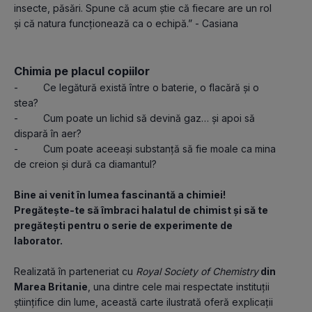
insecte, păsări. Spune că acum știe că fiecare are un rol 
și că natura funcționează ca o echipă.” - Casiana
Chimia pe placul copiilor
-         Ce legătură există între o baterie, o flacără și o 
stea?
-         Cum poate un lichid să devină gaz… și apoi să 
dispară în aer?
-         Cum poate aceeași substanță să fie moale ca mina 
de creion și dură ca diamantul?
Bine ai venit în lumea fascinantă a chimiei! 
Pregătește-te să îmbraci halatul de chimist și să te 
pregătești pentru o serie de experimente de 
laborator.
Realizată în parteneriat cu 
Royal Society of Chemistry
 din 
Marea Britanie
, una dintre cele mai respectate instituții 
științifice din lume, această carte ilustrată oferă explicații 