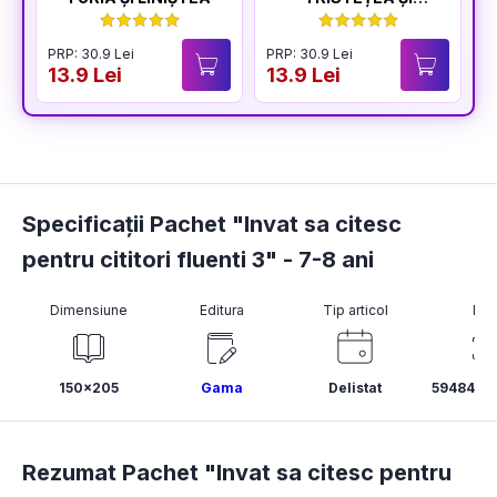
BUCURIA
PRP: 30.9 Lei
PRP: 30.9 Lei
P
13.9 Lei
13.9 Lei
1
Specificații Pachet "Invat sa citesc
pentru cititori fluenti 3" - 7-8 ani
Dimensiune
Editura
Tip articol
ISB
150x205
Gama
Delistat
5948492
Rezumat Pachet "Invat sa citesc pentru