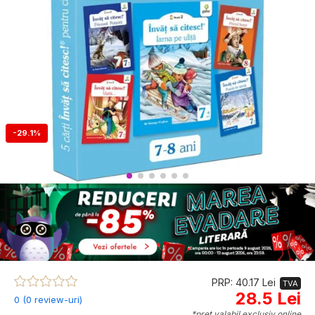
-29.1%
PRP: 40.17 Lei
TVA
28.5 Lei
0 (0 review-uri)
*preț valabil exclusiv online