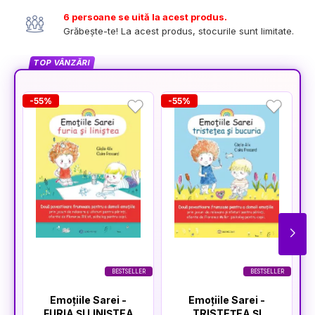
6 persoane se uită la acest produs.
Grăbește-te! La acest produs, stocurile sunt limitate.
TOP VÂNZĂRI
-55%
-55%
-
BESTSELLER
BESTSELLER
Emoțiile Sarei -
Emoțiile Sarei -
FURIA ȘI LINIȘTEA
TRISTEȚEA ȘI