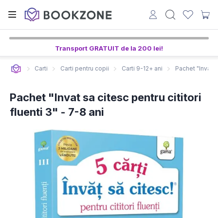
Transport GRATUIT de la 200 lei!
Carti
Carti pentru copii
Carti 9-12+ ani
Pachet "Invat sa
Pachet "Invat sa citesc pentru cititori
fluenti 3" - 7-8 ani