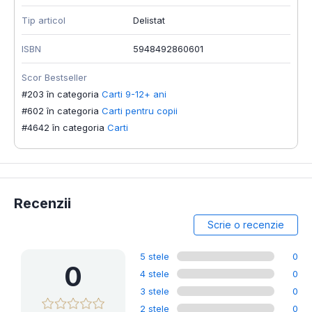
Tip articol
Delistat
ISBN
5948492860601
Scor Bestseller
#203 în categoria
Carti 9-12+ ani
#602 în categoria
Carti pentru copii
#4642 în categoria
Carti
Recenzii
Scrie o recenzie
5 stele
0
0
4 stele
0
3 stele
0
2 stele
0