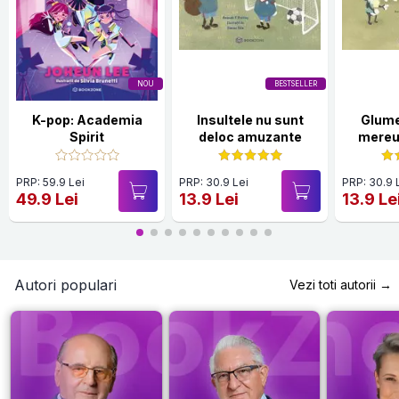
NOU
BESTSELLER
K-pop: Academia
Insultele nu sunt
Glume
Spirit
deloc amuzante
mereu
PRP: 59.9 Lei
PRP: 30.9 Lei
PRP: 30.9 
49.9 Lei
13.9 Lei
13.9 Le
Autori populari
Vezi toti autorii →