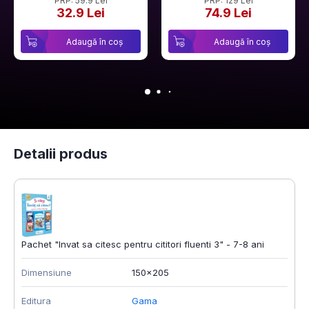
PRP: 59.9 Lei
PRP: 129 Lei
32.9 Lei
74.9 Lei
Adaugă în coș
Adaugă în coș
Detalii produs
Pachet "Invat sa citesc pentru cititori fluenti 3" - 7-8 ani
Dimensiune
150x205
Editura
Gama