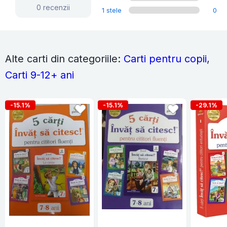
0 recenzii
1 stele
0
Alte carti din categoriile:
Carti pentru copii
,
Carti 9-12+ ani
-15.1%
-15.1%
-29.1%