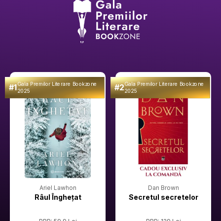
Gala Premilor Literare Bookzone
Gala Premilor Literare Bookzone
#1
#2
2025
2025
Ariel Lawhon
Dan Brown
Râul Înghețat
Secretul secretelor