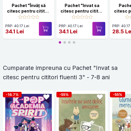
Pachet "Învăț să
Pachet "Invat sa
Pache
citesc pentru cititori
citesc pentru cititori
citesc p
fluenți 2" - 7-8 ani
fluenți 1" - 7-8 ani
entuziașt
PRP: 40.17 Lei
PRP: 40.17 Lei
PRP: 40.17
34.1 Lei
34.1 Lei
28.5 Le
Cumparate impreuna cu Pachet "Invat sa
citesc pentru cititori fluenti 3" - 7-8 ani
-16.7%
-55%
-55%