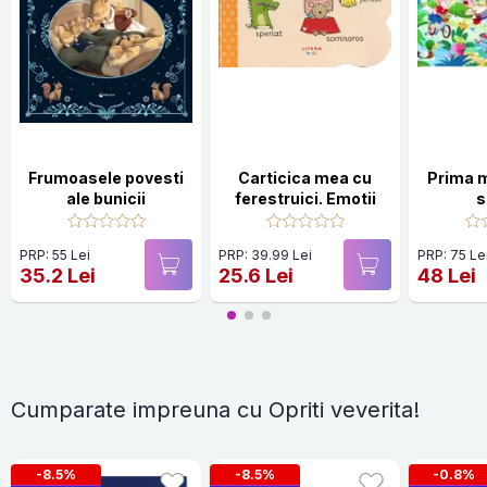
Frumoasele povesti
Carticica mea cu
Prima 
ale bunicii
ferestruici. Emotii
s
PRP: 55 Lei
PRP: 39.99 Lei
PRP: 75 Le
35.2 Lei
25.6 Lei
48 Lei
Cumparate impreuna cu Opriti veverita!
-8.5%
-8.5%
-0.8%