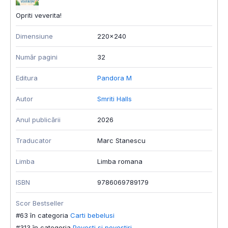
Opriti veverita!
Dimensiune
220x240
Număr pagini
32
Editura
Pandora M
Autor
Smriti Halls
Anul publicării
2026
Traducator
Marc Stanescu
Limba
Limba romana
ISBN
9786069789179
Scor Bestseller
#63 în categoria
Carti bebelusi
#313 în categoria
Povesti si povestiri