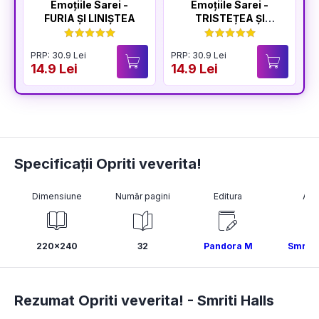
Emoțiile Sarei -
Emoțiile Sarei -
FURIA ȘI LINIȘTEA
TRISTEȚEA ȘI
BUCURIA
PRP: 30.9 Lei
PRP: 30.9 Lei
P
14.9 Lei
14.9 Lei
1
Specificații Opriti veverita!
Dimensiune
Număr pagini
Editura
Aut
220x240
32
Pandora M
Smriti 
Rezumat Opriti veverita! -
Smriti Halls