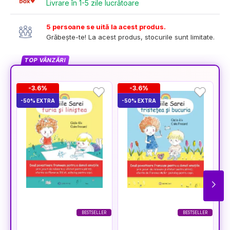
Livrare în 1-5 zile lucrătoare
5 persoane se uită la acest produs.
Grăbește-te! La acest produs, stocurile sunt limitate.
TOP VÂNZĂRI
-3.6%
-3.6%
-50% EXTRA
-50% EXTRA
-5
BESTSELLER
BESTSELLER