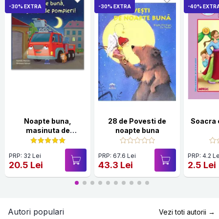
-30% EXTRA
-30% EXTRA
-40% EXTR
Noapte buna,
28 de Povesti de
Soacra c
masinuta de
noapte buna
pompieri
PRP: 32 Lei
PRP: 67.6 Lei
PRP: 4.2 Le
20.5 Lei
43.3 Lei
2.5 Lei
Autori populari
Vezi toti autorii →