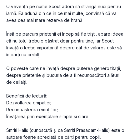
O veveriță pe nume Scout adoră să strângă nuci pentru 
iarnă. Ea adună din ce în ce mai multe, convinsă că va 
avea cea mai mare rezervă de hrană.
Însă pe parcurs prietenii ei încep să fie triști, apare ideea 
că nu totul trebuie păstrat doar pentru tine, iar Scout 
învață o lecție importantă despre cât de valoros este să 
împarți cu ceilalți.
O poveste care ne învață despre puterea generozității, 
despre prietenie și bucuria de a fi recunoscători alături 
de ceilalți.
Beneficii de lectură:
Dezvoltarea empatiei;
Recunoașterea emoțiilor;
Învățarea prin exemplare simple și clare.
Smriti Halls (cunoscută și ca Smriti Prasadam-Halls) este o 
autoare foarte apreciată de cărți pentru copii, 