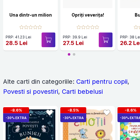
Una dintr-un milion
Opriți veverița!
Bu
PRP: 41.23 Lei
PRP: 39.9 Lei
PRP: 38 Le
28.5 Lei
27.5 Lei
26.2 Le
Alte carti din categoriile:
Carti pentru copii
,
Povesti si povestiri
,
Carti bebelusi
-8.6%
-8.5%
-8.6%
-30% EXTRA
-30% EXTRA
-30% EXTR