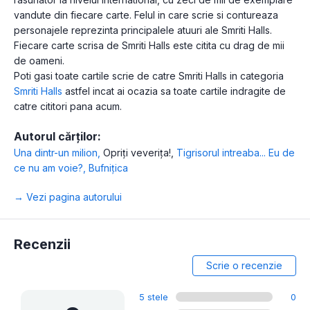
vandute din fiecare carte. Felul in care scrie si contureaza
personajele reprezinta principalele atuuri ale Smriti Halls.
Fiecare carte scrisa de Smriti Halls este citita cu drag de mii
de oameni.
Poti gasi toate cartile scrie de catre Smriti Halls in categoria
Smriti Halls
astfel incat ai ocazia sa toate cartile indragite de
catre cititori pana acum.
Autorul cărților:
Una dintr-un milion
,
Opriți veverița!
,
Tigrisorul intreaba... Eu de
ce nu am voie?
,
Bufnițica
→ Vezi pagina autorului
Recenzii
Scrie o recenzie
5 stele
0