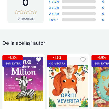
0
4 stele
0
3 stele
0
2 stele
0
0 recenzii
1 stele
0
De la același autor
-1.3%
-1.5%
-1.5%
-30% EXTRA
-30% EXTRA
-30% EXTR