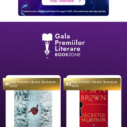
Gala Premilor Literare Bookzone
Gala Premilor Literare Bookzone
#1
#2
2025
2025