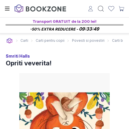
Transport GRATUIT de la 200 lei!
09:33:48
-50% EXTRA REDUCERE -
Carti
Carti pentru copii
Povesti si povestiri
Carti bebe
Smriti Halls
Opriti veverita!