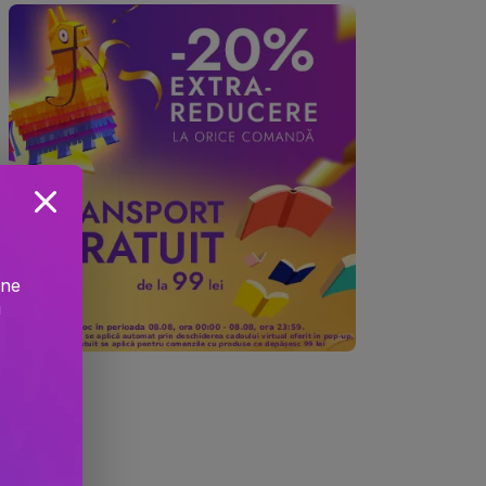
ine
!