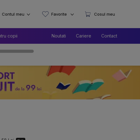
Contul meu
Favorite
Cosul meu
tru copii
Noutati
Cariere
Contact