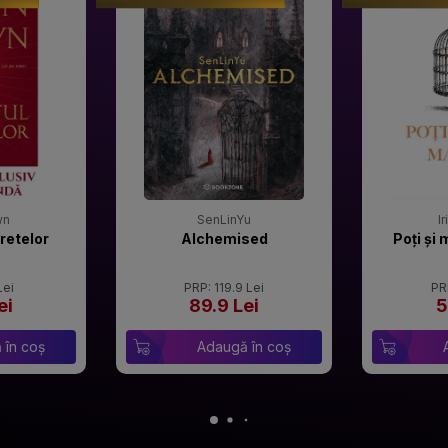
wn
SenLinYu
I
retelor
Alchemised
Poți și 
Lei
PRP: 119.9 Lei
PR
ei
89.9 Lei
5
 în coș
Adaugă în coș