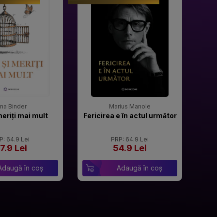
rina Binder
Marius Manole
meriți mai mult
Fericirea e în actul următor
P: 64.9 Lei
PRP: 64.9 Lei
7.9 Lei
54.9 Lei
Adaugă în coș
Adaugă în coș