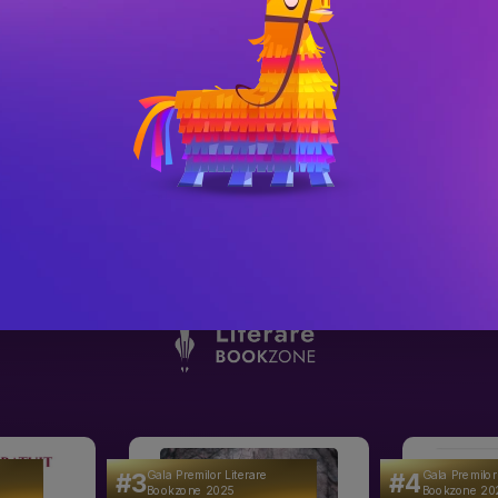
ilitatea simpla de a te apleca sa primesti, 
 Dumnezeu ti-o dezvaluie. Cel mai 
si aceasta carte – si iti vei schimba viata.
rei, fiecare in parte precum un pom 
lul fiecaruia este unic, impartasirea acestor 
 stil de viata in miezul caruia Se afla 
care te iubeste Dumnezeu si a nevoii tale 
#3
#4
Gala Premilor Literare
Gala Premilor
Bookzone 2025
Bookzone 20