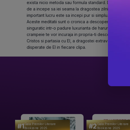
exista nicio metoda sau formula standard. Doar disponib
de a incepe sa iei seama la dragostea zilnica pe care
important lucru este sa incepi pur si simplu. Ia un stilou 
Aceste meditatii sunt o cronica a descoperirilor autoa
singuratic intr-o padure luxurianta de haruri. Desi perip
crampeie te vor incuraja in propria-ti descoperire a unui
Cristos si partasia cu El, a dragostei extravagante cu 
disperate de El in fiecare clipa. 
#1
#2
Gala Premilor Literare
Gala Premilor Literare
Bookzone 2025
Bookzone 2025