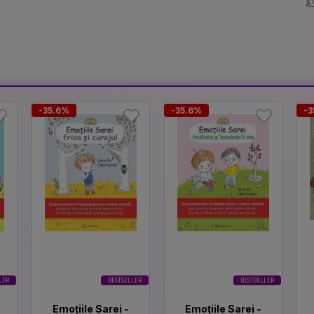
-35.6%
-35.6%
-3
LER
BESTSELLER
BESTSELLER
Emoțiile Sarei -
Emoțiile Sarei -