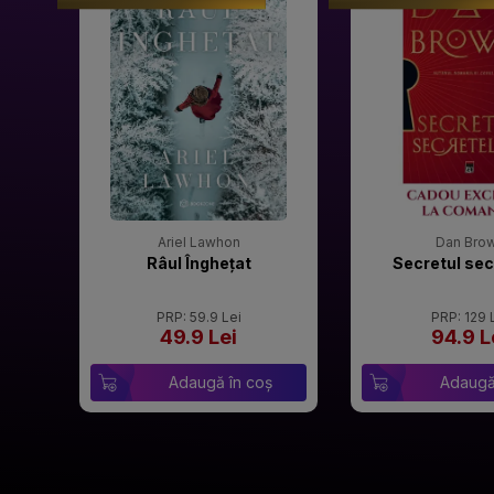
Ariel Lawhon
Dan Bro
Râul Înghețat
Secretul sec
PRP: 59.9 Lei
PRP: 129 
49.9 Lei
94.9 L
Adaugă în coș
Adaugă