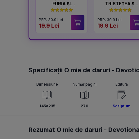
FURIA ȘI
TRISTEȚEA ȘI
LINIȘTEA
BUCURIA
PRP: 30.9 Lei
PRP: 30.9 Lei
19.9 Lei
19.9 Lei
Specificații O mie de daruri - Devoti
Dimensiune
Număr pagini
Editura
145x235
270
Scriptum
Rezumat O mie de daruri - Devotiona