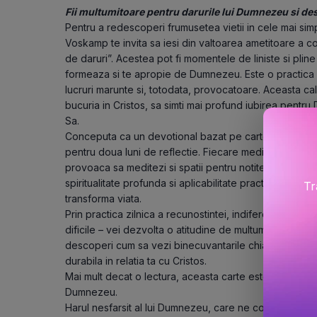
Fii multumitoare pentru darurile lui Dumnezeu si d
Pentru a redescoperi frumusetea vietii in cele mai sim
Voskamp te invita sa iesi din valtoarea ametitoare a cot
de daruri”. Acestea pot fi momentele de liniste si pline
formeaza si te apropie de Dumnezeu. Este o practica pri
lucruri marunte si, totodata, provocatoare. Aceasta cala
bucuria in Cristos, sa simti mai profund iubirea pentru
Sa.
Conceputa ca un devotional bazat pe cartea O mie de d
pentru doua luni de reflectie. Fiecare meditatie include 
provoaca sa meditezi si spatii pentru notite personale.
spiritualitate profunda si aplicabilitate practica, o lectur
Tr
transforma viata.
Prin practica zilnica a recunostintei, indiferent de natur
dificile – vei dezvolta o atitudine de multumire care iti
descoperi cum sa vezi binecuvantarile chiar si in provo
durabila in relatia ta cu Cristos.
Mai mult decat o lectura, aceasta carte este o invitati
Dumnezeu.
Harul nesfarsit al lui Dumnezeu, care ne copleseste, es