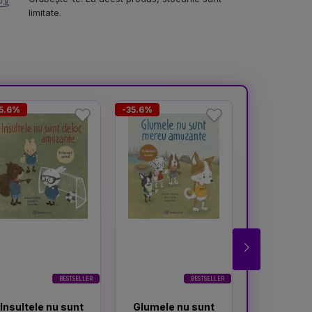
limitate.
5.6%
-35.6%
-63.8%
BESTSELLER
BESTSELLER
Insultele nu sunt
Glumele nu sunt
Despre 