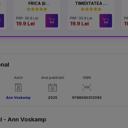
FRICA ȘI
TIMIDITATEA ȘI
CURAJUL
ÎNCREDEREA ÎN
SINE
PRP: 30.9 Lei
PRP: 30.9 Lei
PR
19.9 Lei
19.9 Lei
1
onal
Autor
Anul publicării
ISBN
Ann Voskamp
2025
9786060312062
l -
Ann Voskamp