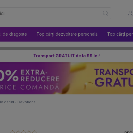
ți de dragoste
Top cărți dezvoltare personală
Top cărți pen
Transport GRATUIT de la 99 lei!
e daruri - Devotional