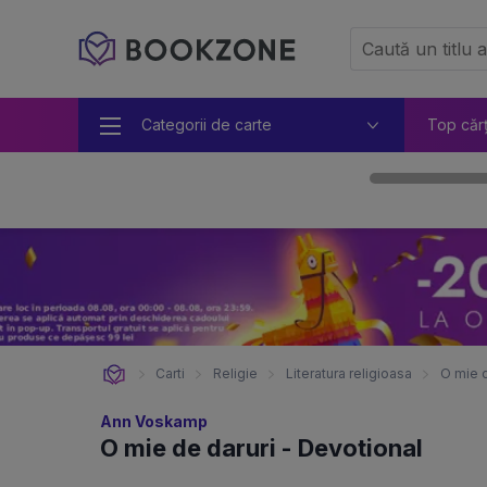
Categorii de carte
Top căr
Carti
Religie
Literatura religioasa
O mie d
Ann Voskamp
O mie de daruri - Devotional