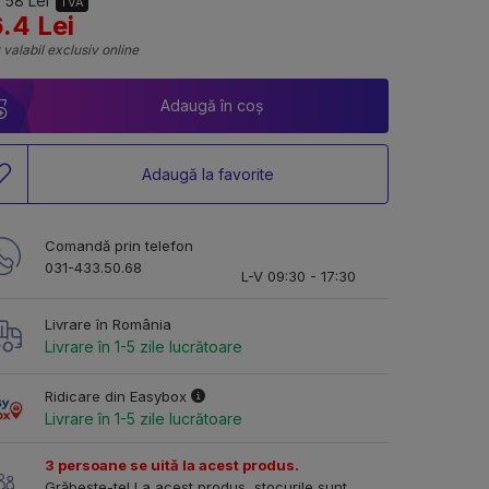
 58 Lei
TVA
.4 Lei
 valabil exclusiv online
Adaugă în coș
Adaugă la favorite
Comandă prin telefon
031-433.50.68
L-V 09:30 - 17:30
Livrare în România
Livrare în 1-5 zile lucrătoare
Ridicare din Easybox
Livrare în 1-5 zile lucrătoare
3 persoane se uită la acest produs.
Grăbește-te! La acest produs, stocurile sunt