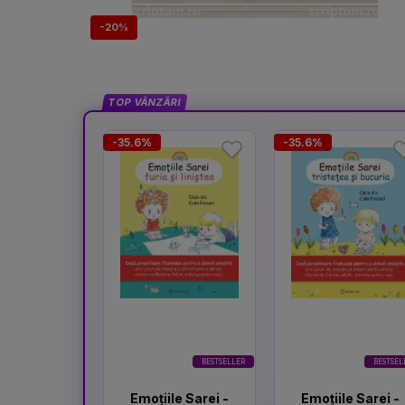
-20%
TOP VÂNZĂRI
-35.6%
-35.6%
BESTSELLER
BESTSEL
Emoțiile Sarei -
Emoțiile Sarei -