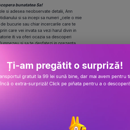
escopera bunatatea Sa!
ple si adesea neobservate detalii, Ann 
idianului si sa incepi sa numeri „cele o mie 
 de bucurie sau chiar incercarile care te 
n care vei invata sa vezi harul divin in 
torie iti va oferi ocazia sa descoperi 
 Dumnezeu si sa te desfatezi in prezenta 
aruri, cartea cuprinde 60 de meditatii 
Ți-am pregătit o surpriză!
texte biblice, rugaciuni, intrebari care te 
 Este o combinatie perfecta intre 
a care te inspira si care iti poate 
ansportul gratuit la 99 lei sună bine, dar mai avem pentru t
încă o extra-surpriză! Click pe piñata pentru a o descoperi
a darurilor – mici sau mari, simple sau 
 va schimba perspectiva asupra vietii. Vei 
cari si sa gasesti o bucurie autentica si 
e calda la o legatura mai profunda cu 
te menit sa fie experimentat direct. Nu 