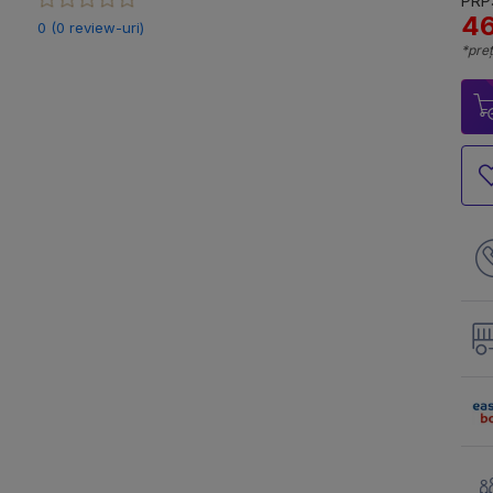
PRP:
46
0 (0 review-uri)
*preț