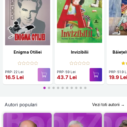
Enigma Otiliei
Invizibilii
Băiețel
PRP: 22 Lei
PRP: 59 Lei
PRP: 51.9 L
16.5 Lei
43.7 Lei
19.9 Le
Autori populari
Vezi toti autorii →