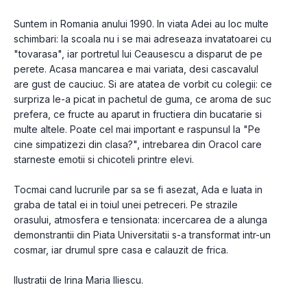
Suntem in Romania anului 1990. In viata Adei au loc multe 
schimbari: la scoala nu i se mai adreseaza invatatoarei cu 
"tovarasa", iar portretul lui Ceausescu a disparut de pe 
perete. Acasa mancarea e mai variata, desi cascavalul 
are gust de cauciuc. Si are atatea de vorbit cu colegii: ce 
surpriza le-a picat in pachetul de guma, ce aroma de suc 
prefera, ce fructe au aparut in fructiera din bucatarie si 
multe altele. Poate cel mai important e raspunsul la "Pe 
cine simpatizezi din clasa?", intrebarea din Oracol care 
starneste emotii si chicoteli printre elevi.
Tocmai cand lucrurile par sa se fi asezat, Ada e luata in 
graba de tatal ei in toiul unei petreceri. Pe strazile 
orasului, atmosfera e tensionata: incercarea de a alunga 
demonstrantii din Piata Universitatii s-a transformat intr-un 
cosmar, iar drumul spre casa e calauzit de frica.
Ilustratii de Irina Maria Iliescu.