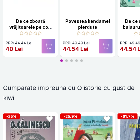
De ce zboară
Povestea kendamei
De ce 
vrăjitoarele pe cozi
pierdute
balaurul
de mătură?... și alte
alte 
10 întrebări
fa
PRP: 44.44 Lei
PRP: 49.49 Lei
PRP: 49.49
fantastice
40 Lei
44.54 Lei
44.54 
Cumparate impreuna cu O istorie cu gust de
kiwi
-25%
-25.9%
-61.7%