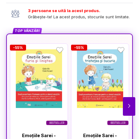
3 persoane se uită la acest produs.
Grăbește-te! La acest produs, stocurile sunt limitate.
TOP VÂNZĂRI
-55%
-55%
-
BESTSELLER
BESTSELLER
Emoțiile Sarei -
Emoțiile Sarei -