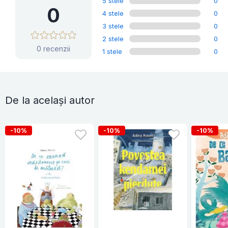
5 stele
0
0
4 stele
0
3 stele
0
2 stele
0
0 recenzii
1 stele
0
De la același autor
-10%
-10%
-10%