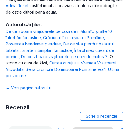
Adina Rosetti
astfel incat ai ocazia sa toate cartile indragite
de catre cititori pana acum.
Autorul cărților:
De ce zboară vrăjitoarele pe cozi de mătură?... și alte 10
întrebări fantastice
,
Crăciunul Domnișoarei Poimâine
,
Povestea kendamei pierdute
,
De ce si-a pierdut balaurul
tableta... si alte intamplari fantastice
,
Întâiul meu cuvânt de
pionier
,
De ce zboara vrajitoarele pe cozi de matura?
,
O
istorie cu gust de kiwi
,
Cartea curajului
,
Vremea Vrajitoarei
Niciodata. Seria Cronicile Domnisoarei Poimaine Vol.1
,
Ultima
provocare
→ Vezi pagina autorului
Recenzii
Scrie o recenzie