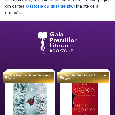
din
cartea
O istorie cu gust de kiwi
înainte de a
cumpăra.
Gala Premilor Literare Bookzone
Gala Premilor Literare Bookzone
#1
#2
2025
2025