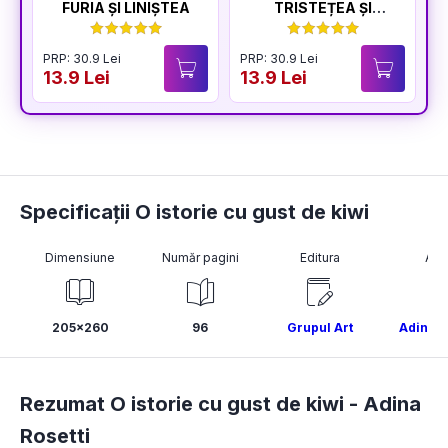
FURIA ȘI LINIȘTEA
TRISTEȚEA ȘI
BUCURIA
PRP: 30.9 Lei
PRP: 30.9 Lei
P
13.9 Lei
13.9 Lei
1
Specificații O istorie cu gust de kiwi
Dimensiune
Număr pagini
Editura
Aut
205x260
96
Grupul Art
Adina R
Rezumat O istorie cu gust de kiwi -
Adina
Rosetti