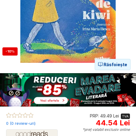
-10%
Răsfoiește
PRP: 49.49 Lei
TVA
44.54 Lei
0 (0 review-uri)
*preț valabil exclusiv online