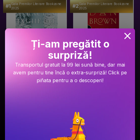
Gala Premilor Literare Bookzone
Gala Premilor Literare Bookzone
#1
#2
2025
2025
Ți-am pregătit o
surpriză!
Transportul gratuit la 99 lei sună bine, dar mai
Ariel Lawhon
Dan Brown
avem pentru tine încă o extra-surpriză! Click pe
Râul Înghețat
Secretul secretelor
piñata pentru a o descoperi!
PRP: 59.9 Lei
PRP: 129 Lei
49.9 Lei
94.9 Lei
Adaugă în coș
Adaugă în coș