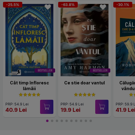
-25.5%
-63.8%
-30.1%
BESTSELLER
BESTSELLER
Cât timp înfloresc
Ce stie doar vantul
Călugăr
lămâii
vândut
PRP: 54.9 Lei
PRP: 54.9 Lei
PRP: 59.9 
40.9 Lei
19.9 Lei
41.9 Le