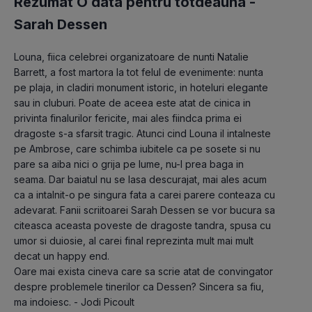
Rezumat O data pentru totdeauna -
Sarah Dessen
Louna, fiica celebrei organizatoare de nunti Natalie 
Barrett, a fost martora la tot felul de evenimente: nunta 
pe plaja, in cladiri monument istoric, in hoteluri elegante 
sau in cluburi. Poate de aceea este atat de cinica in 
privinta finalurilor fericite, mai ales fiindca prima ei 
dragoste s-a sfarsit tragic. Atunci cind Louna il intalneste 
pe Ambrose, care schimba iubitele ca pe sosete si nu 
pare sa aiba nici o grija pe lume, nu-l prea baga in 
seama. Dar baiatul nu se lasa descurajat, mai ales acum 
ca a intalnit-o pe singura fata a carei parere conteaza cu 
adevarat. Fanii scriitoarei Sarah Dessen se vor bucura sa 
citeasca aceasta poveste de dragoste tandra, spusa cu 
umor si duiosie, al carei final reprezinta mult mai mult 
decat un happy end.
Oare mai exista cineva care sa scrie atat de convingator 
despre problemele tinerilor ca Dessen? Sincera sa fiu, 
ma indoiesc. - Jodi Picoult