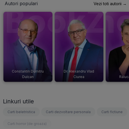
Autori populari
Vezi toti autorii →
Constantin Dumitru
Dr. Alexandru Vlad
Dulcan
Ciurea
Raluc
Linkuri utile
Carti beletristica
Carti dezvoltare personala
Carti fictiune
Carti horror (de groaza)