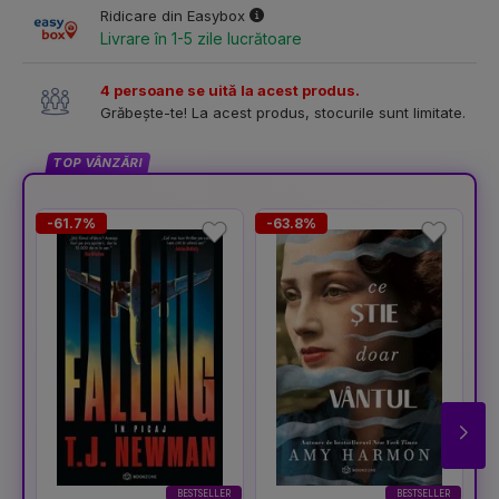
Ridicare din Easybox
Livrare în 1-5 zile lucrătoare
4 persoane se uită la acest produs.
Grăbește-te! La acest produs, stocurile sunt limitate.
TOP VÂNZĂRI
-61.7%
-63.8%
-
BESTSELLER
BESTSELLER