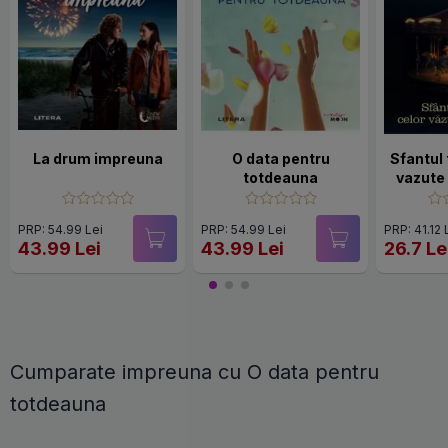
La drum impreuna
O data pentru
Sfantul 
totdeauna
vazute
PRP: 54.99 Lei
PRP: 54.99 Lei
PRP: 41.12 
43.99 Lei
43.99 Lei
26.7 Le
Cumparate impreuna cu O data pentru
totdeauna