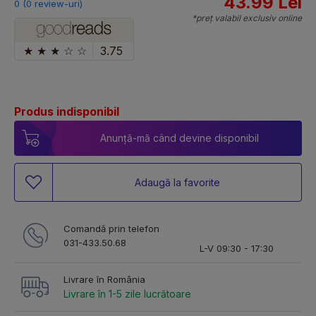
43.99 Lei
0 (0 review-uri)
*preț valabil exclusiv online
★
★
★
☆
☆
3.75
Produs indisponibil
Anunță-mă când devine disponibil
Adaugă la favorite
Comandă prin telefon
031-433.50.68
L-V 09:30 - 17:30
Livrare în România
Livrare în 1-5 zile lucrătoare