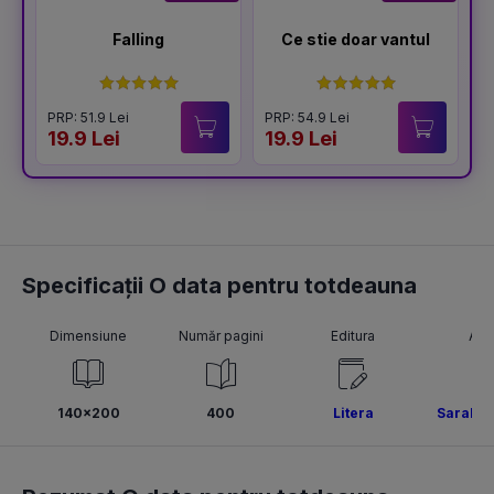
Falling
Ce stie doar vantul
PRP: 51.9 Lei
PRP: 54.9 Lei
P
19.9 Lei
19.9 Lei
1
Specificații O data pentru totdeauna
Dimensiune
Număr pagini
Editura
Aut
140x200
400
Litera
Sarah D