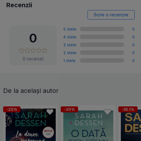
Recenzii
Scrie o recenzie
5 stele
0
0
4 stele
0
3 stele
0
2 stele
0
0 recenzii
1 stele
0
De la același autor
-20%
-20%
-35.1%