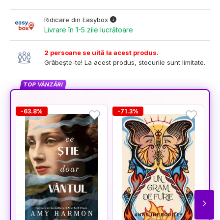
Ridicare din Easybox
Livrare în 1-5 zile lucrătoare
2 persoane se uită la acest produs.
Grăbește-te! La acest produs, stocurile sunt limitate.
TOP VÂNZĂRI
-63.8%
-71.3%
-