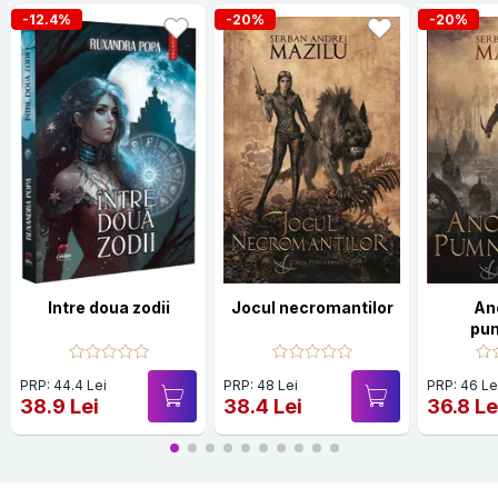
-12.4%
-20%
-20%
Intre doua zodii
Jocul necromantilor
An
pum
PRP: 44.4 Lei
PRP: 48 Lei
PRP: 46 Le
38.9 Lei
38.4 Lei
36.8 Le