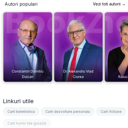
Autori populari
Vezi toti autorii →
Constantin Dumitru
Dr. Alexandru Vlad
Dulcan
Ciurea
Raluc
Linkuri utile
Carti beletristica
Carti dezvoltare personala
Carti fictiune
Carti horror (de groaza)