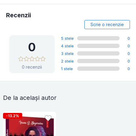
Recenzii
Scrie o recenzie
5 stele
0
0
4 stele
0
3 stele
0
2 stele
0
0 recenzii
1 stele
0
De la același autor
-13.2%