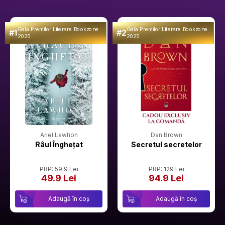
Gala Premilor Literare Bookzone
Gala Premilor Literare Bookzone
#1
#2
2025
2025
Ariel Lawhon
Dan Brown
Râul Înghețat
Secretul secretelor
PRP: 59.9 Lei
PRP: 129 Lei
49.9 Lei
94.9 Lei
Adaugă în coș
Adaugă în coș