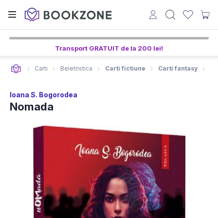
8
14
17
ore,
min,
sec
Transport GRATUIT de la 200 lei!
Carti
Beletristica
Carti fictiune
Carti fantasy
Li
Ioana S. Bogorodea
Nomada