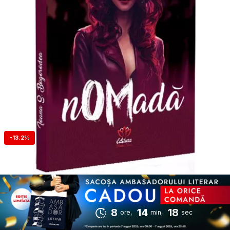
-13.2%
8
14
17
ore,
min,
sec