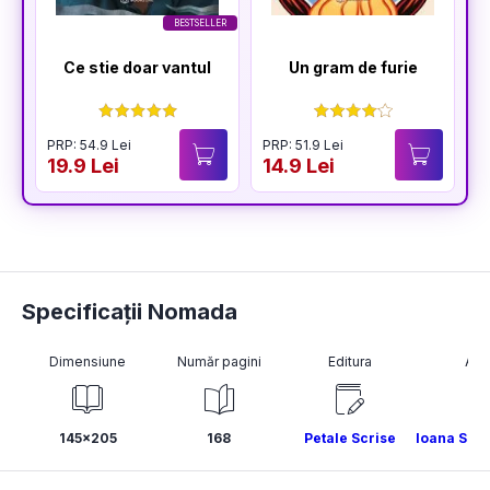
BESTSELLER
Ce stie doar vantul
Un gram de furie
PRP: 54.9 Lei
PRP: 51.9 Lei
P
19.9 Lei
14.9 Lei
1
Specificații Nomada
Dimensiune
Număr pagini
Editura
Aut
145x205
168
Petale Scrise
Ioana S. 