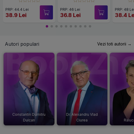
PRP: 44.4 Lei
PRP: 46 Lei
PRP: 48 Le
38.9 Lei
36.8 Lei
38.4 Le
Autori populari
Vezi toti autorii →
Constantin Dumitru
Dr. Alexandru Vlad
Dulcan
Ciurea
Raluc