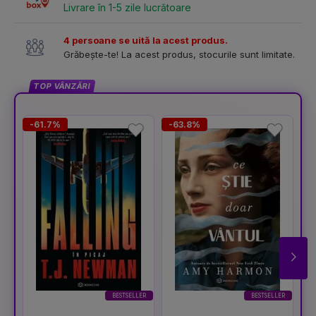
Livrare în 1-5 zile lucrătoare
4 persoane se uită la acest produs.
Grăbește-te! La acest produs, stocurile sunt limitate.
TOP VÂNZĂRI
-61.7%
-63.8%
-
BESTSELLER
BESTSELLER