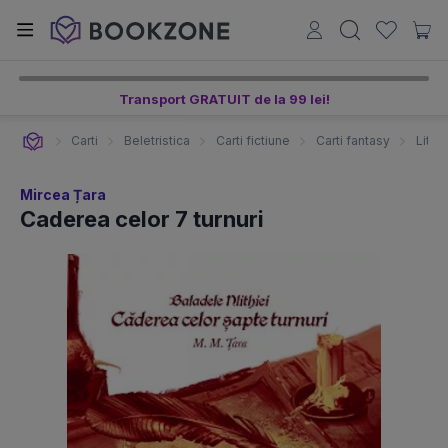
Transport GRATUIT de la 99 lei!
Carti
Beletristica
Carti fictiune
Carti fantasy
Liter
Mircea Țara
Caderea celor 7 turnuri