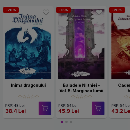
-20%
-15%
-20%
Inima dragonului
Baladele Nlithiei –
Cader
Vol. 5: Marginea lumii
t
PRP: 48 Lei
PRP: 54 Lei
PRP: 54 Le
38.4 Lei
45.9 Lei
43.2 Le