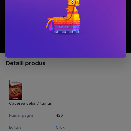
49.9 Lei
94.9 Lei
Adaugă în coș
Adaugă în coș
Detalii produs
Caderea celor 7 turnuri
Număr pagini
420
Editura
Crux