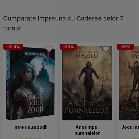
Cumparate impreuna cu Caderea celor 7
turnuri
-12.4%
-20%
-20%
Intre doua zodii
Anotimpul
Jocul n
pumnalelor