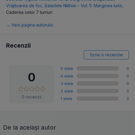
Vrajitoarea de foc
,
Baladele Nlithiei – Vol. 5: Marginea lumii
,
Caderea celor 7 turnuri
→ Vezi pagina autorului
Recenzii
Scrie o recenzie
5 stele
0
0
4 stele
0
3 stele
0
2 stele
0
0 recenzii
1 stele
0
De la același autor