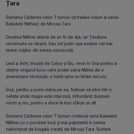
Țara
Romanul Căderea celor 7 turnuri (al treilea volum al seriei 
Baladele Nlithiei) de Mircea Țara

Destinul Nlithiei atârnă de un fir de ață, iar Țesătura 
universului se deșiră. Sau cel puțin așa susține cel mai 
temut vrăjitor din lumea cunoscută.

Lied și Asht, însoțiți de Calya și Blu, revin în Osa pentru a 
obține singurul lucru care poate salva Nlithia de o 
amenințare nevăzută: o hartă spre un tărâm ascuns.

Însă, pentru a pune mâna pe ea, trebuie să intre într-o 
cetate unde magia este interzisă, înfruntând dușmani 
vechi și noi, pentru a duce la bun sfârșit un alt 

Romanul Căderea celor 7 turnuri continuă seria Baladele 
Nlithiei cu o poveste încă și mai palpitantă în lumea 
neînchipuit de bogată creată de Mircea Țara. Suntem 