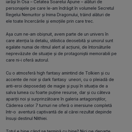
iarăși în Osa – Cetatea Soarelui Apune – alături de 
personajele pe care le-am îndrăgit în volumele Secretul 
Regelui Nemuritor și Inima Dragonului, trăind alături de 
ele toate încercările și emoțiile prin care trec.

Așa cum ne-am obișnuit, avem parte de un univers în 
care atenția la detaliu, stilistica deosebită și umorul sunt 
egalate numai de ritmul alert al acțiunii, de întorsăturile 
neprevăzute de situație și de protagoniștii memorabili pe 
care ni-i oferă autorul.

Cu o atmosferă high fantasy amintind de Tolkien și cu 
accente de noir și dark fantasy  uneori, cu o pleiadă de 
anti-eroi deposedați de magie și puși în situația de a 
salva lumea cu foarte puține resurse, dar și cu câteva 
apariții noi și surprinzătoare în galeria antagoniștilor, 
Căderea celor 7 turnuri ne oferă o imersiune completă 
într-o  aventură captivantă de al cărei rezultat depinde 
însuși destinul Nlithiei.  

Totul e bine când se termină cu bine? Nici pe departe…