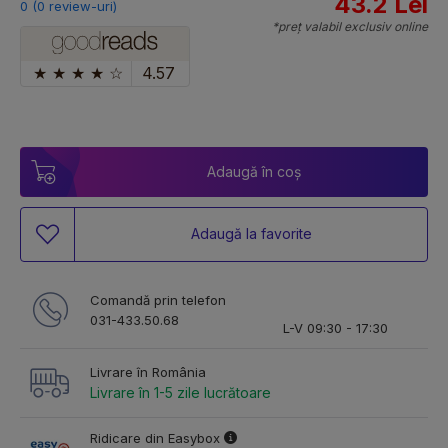
43.2 Lei
0 (0 review-uri)
*preț valabil exclusiv online
★
★
★
★
☆
4.57
Adaugă în coș
Adaugă la favorite
Comandă prin telefon
031-433.50.68
L-V 09:30 - 17:30
Livrare în România
Livrare în 1-5 zile lucrătoare
Ridicare din Easybox