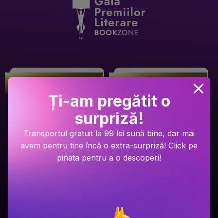
Gala Premilor Literare Bookzone
Gala Premilor Literare Bookzone
#1
#2
2025
2025
Ți-am pregătit o
surpriză!
Transportul gratuit la 99 lei sună bine, dar mai
avem pentru tine încă o extra-surpriză! Click pe
piñata pentru a o descoperi!
Ariel Lawhon
Dan Brown
Râul Înghețat
Secretul secretelor
PRP: 59.9 Lei
PRP: 129 Lei