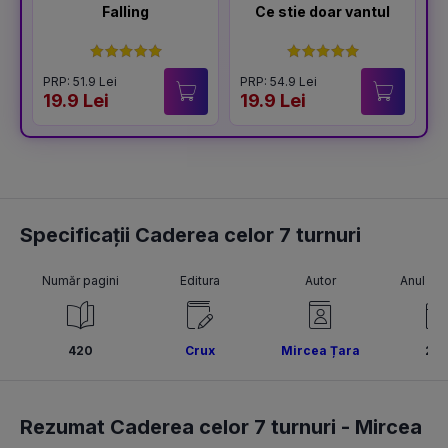
Falling
Ce stie doar vantul
PRP: 51.9 Lei
PRP: 54.9 Lei
P
19.9 Lei
19.9 Lei
1
Specificații Caderea celor 7 turnuri
Număr pagini
Editura
Autor
Anul pub
420
Crux
Mircea Țara
201
Rezumat Caderea celor 7 turnuri -
Mircea