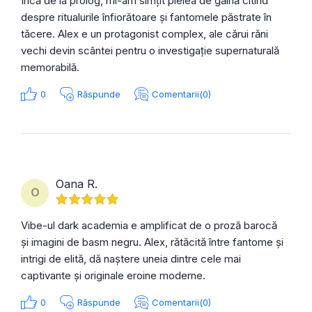
Încă de la prolog, mi-am simțit pielea de găină citind
despre ritualurile înfiorătoare și fantomele păstrate în
tăcere. Alex e un protagonist complex, ale cărui răni
vechi devin scântei pentru o investigație supernaturală
memorabilă.
0
Răspunde
Comentarii(0)
Oana R.
O
Vibe-ul dark academia e amplificat de o proză barocă
și imagini de basm negru. Alex, rătăcită între fantome și
intrigi de elită, dă naștere uneia dintre cele mai
captivante și originale eroine moderne.
0
Răspunde
Comentarii(0)