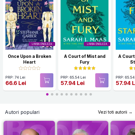
LIMBA ENGLEZA
LIMBA ENGLEZA
Once Upon a Broken
A Court of Mist and
A Court
Heart
Fury
St
PRP: 74 Lei
PRP: 65.54 Lei
PRP: 65.54
66.6 Lei
57.94 Lei
57.94 L
Autori populari
Vezi toti autorii →