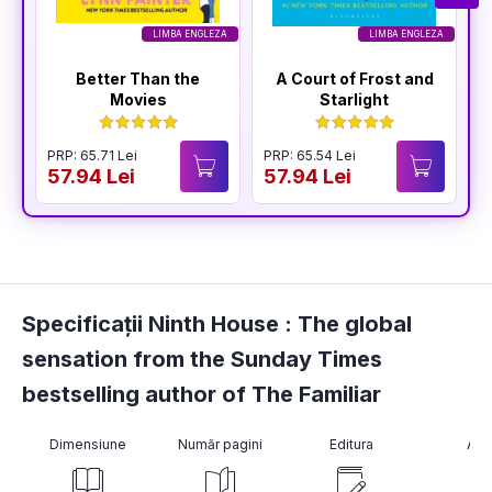
LIMBA ENGLEZA
LIMBA ENGLEZA
Better Than the
A Court of Frost and
Movies
Starlight
PRP: 65.71 Lei
PRP: 65.54 Lei
P
57.94 Lei
57.94 Lei
6
Specificații Ninth House : The global
sensation from the Sunday Times
bestselling author of The Familiar
Dimensiune
Număr pagini
Editura
Aut