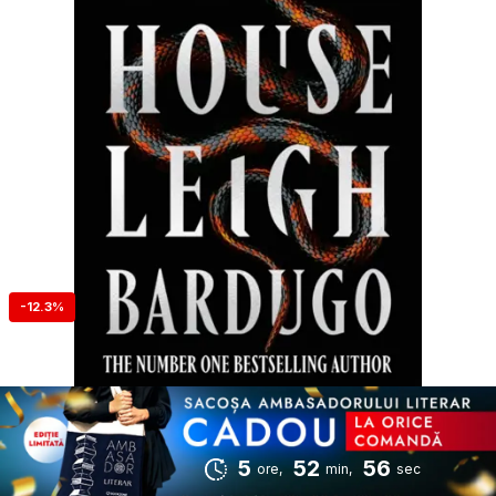
-12.3%
5
52
55
ore,
min,
sec