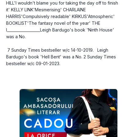
HILL'I wouldn't blame you for taking the day off to finish 
it' KELLY LINK'Mesmerising' CHARLAINE 
HARRIS'Compulsively readable' KIRKUS'Atmospheric' 
BOOKLIST'The fantasy novel of the year' THE 
I__________________Leigh Bardugo's book 'Ninth House' 
was a No.
 7 Sunday Times bestseller w/c 14-10-2019.   Leigh 
Bardugo's book 'Hell Bent' was a No. 2 Sunday Times 
bestseller w/c 09-01-2023.