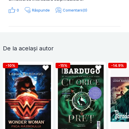
0
Răspunde
Comentarii(0)
De la același autor
-10%
-15%
-14.9%