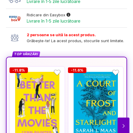
Livrare în 1-5 zile lucrătoare
Ridicare din Easybox
Livrare în 1-5 zile lucrătoare
2 persoane se uită la acest produs.
Grăbește-te! La acest produs, stocurile sunt limitate.
TOP VÂNZĂRI
-11.8%
-11.6%
-