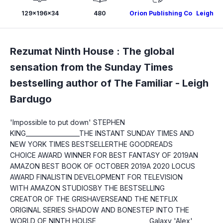
129x196x34
480
Orion Publishing Co
Leigh B
Rezumat Ninth House : The global
sensation from the Sunday Times
bestselling author of The Familiar -
Leigh
Bardugo
'Impossible to put down' STEPHEN 
KING__________________THE INSTANT SUNDAY TIMES AND 
NEW YORK TIMES BESTSELLERTHE GOODREADS 
CHOICE AWARD WINNER FOR BEST FANTASY OF 2019AN 
AMAZON BEST BOOK OF OCTOBER 2019A 2020 LOCUS 
AWARD FINALISTIN DEVELOPMENT FOR TELEVISION 
WITH AMAZON STUDIOSBY THE BESTSELLING 
CREATOR OF THE GRISHAVERSEAND THE NETFLIX 
ORIGINAL SERIES SHADOW AND BONESTEP INTO THE 
WORLD OF NINTH HOUSE__________________Galaxy 'Alex' 