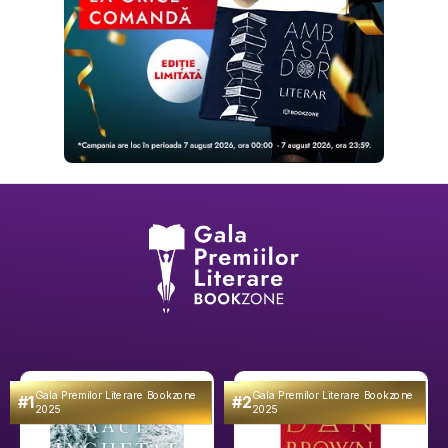
Gala Premilor Literare Bookzone
Gala Premilor Literare Bookzone
#1
#2
2025
2025