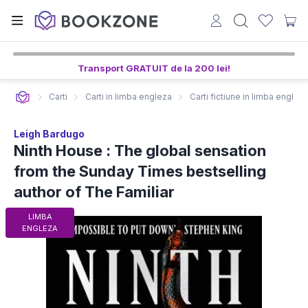
5
52
55
ore,
min,
sec
Transport GRATUIT de la 200 lei!
Carti
Carti in limba engleza
Carti fictiune in limba englez
Leigh Bardugo
Ninth House : The global sensation
from the Sunday Times bestselling
author of The Familiar
LIMBA
ENGLEZA