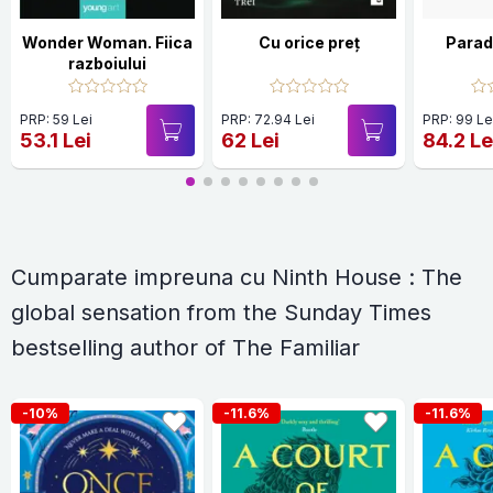
Wonder Woman. Fiica
Cu orice preț
Parada
razboiului
PRP: 59 Lei
PRP: 72.94 Lei
PRP: 99 Le
53.1 Lei
62 Lei
84.2 Le
Cumparate impreuna cu Ninth House : The
global sensation from the Sunday Times
bestselling author of The Familiar
-10%
-11.6%
-11.6%