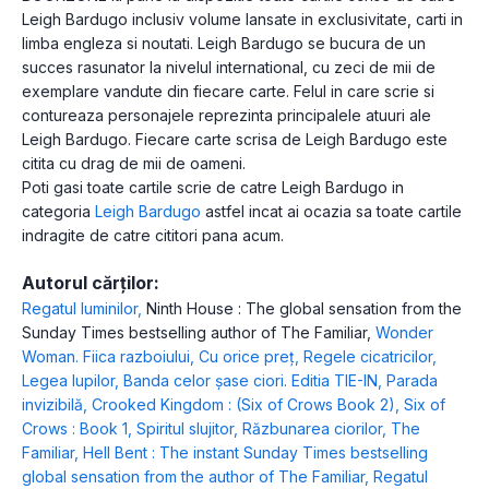
Leigh Bardugo inclusiv volume lansate in exclusivitate, carti in
limba engleza si noutati. Leigh Bardugo se bucura de un
succes rasunator la nivelul international, cu zeci de mii de
exemplare vandute din fiecare carte. Felul in care scrie si
contureaza personajele reprezinta principalele atuuri ale
Leigh Bardugo. Fiecare carte scrisa de Leigh Bardugo este
citita cu drag de mii de oameni.
Poti gasi toate cartile scrie de catre Leigh Bardugo in
categoria
Leigh Bardugo
astfel incat ai ocazia sa toate cartile
indragite de catre cititori pana acum.
Autorul cărților:
Regatul luminilor
,
Ninth House : The global sensation from the
Sunday Times bestselling author of The Familiar
,
Wonder
Woman. Fiica razboiului
,
Cu orice preț
,
Regele cicatricilor
,
Legea lupilor
,
Banda celor șase ciori. Editia TIE-IN
,
Parada
invizibilă
,
Crooked Kingdom : (Six of Crows Book 2)
,
Six of
Crows : Book 1
,
Spiritul slujitor
,
Răzbunarea ciorilor
,
The
Familiar
,
Hell Bent : The instant Sunday Times bestselling
global sensation from the author of The Familiar
,
Regatul