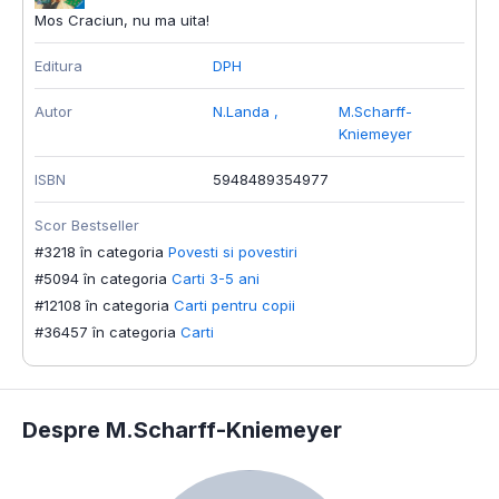
Mos Craciun, nu ma uita!
Editura
DPH
Autor
N.Landa
,
M.Scharff-
Kniemeyer
ISBN
5948489354977
Scor Bestseller
#3218 în categoria
Povesti si povestiri
#5094 în categoria
Carti 3-5 ani
#12108 în categoria
Carti pentru copii
#36457 în categoria
Carti
Despre M.Scharff-Kniemeyer