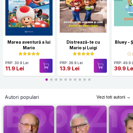
Marea aventură a lui
Distrează-te cu
Bluey - 
Mario
Mario și Luigi
PRP: 30.9 Lei
PRP: 36.9 Lei
PRP: 49.9 
11.9 Lei
13.9 Lei
39.9 Le
Autori populari
Vezi toti autorii →