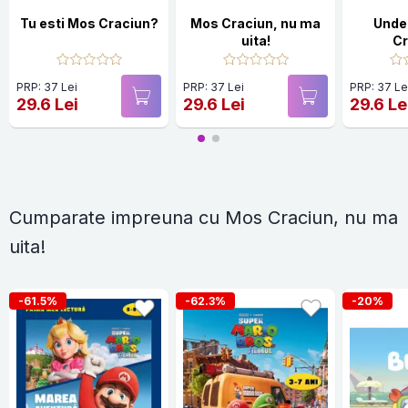
Tu esti Mos Craciun?
Mos Craciun, nu ma
Unde
uita!
Cr
PRP: 37 Lei
PRP: 37 Lei
PRP: 37 Le
29.6 Lei
29.6 Lei
29.6 Le
Cumparate impreuna cu Mos Craciun, nu ma
uita!
-61.5%
-62.3%
-20%