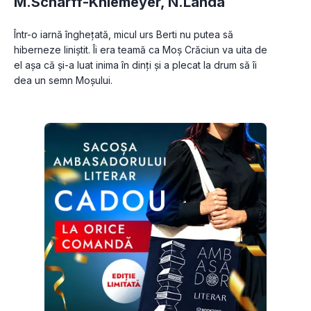
M.Scharff-Kniemeyer
,
N.Landa
Într-o iarnă înghețată, micul urs Berti nu putea să 
hiberneze liniștit. Îi era teamă ca Moș Crăciun va uita de 
el așa că și-a luat inima în dinți și a plecat la drum să îi 
dea un semn Moșului.