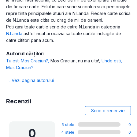
din fiecare carte. Felul in care scrie si contureaza personajele
reprezinta principalele atuuri ale N.Landa. Fiecare carte scrisa
de N.Landa este citita cu drag de mii de oameni.
Poti gasi toate cartile scrie de catre N.Landa in categoria
N.Landa
astfel incat ai ocazia sa toate cartile indragite de
catre cititori pana acum.
Autorul cărților:
Tu esti Mos Craciun?
,
Mos Craciun, nu ma uita!
,
Unde esti,
Mos Craciun?
→ Vezi pagina autorului
Recenzii
Scrie o recenzie
5 stele
0
0
4 stele
0