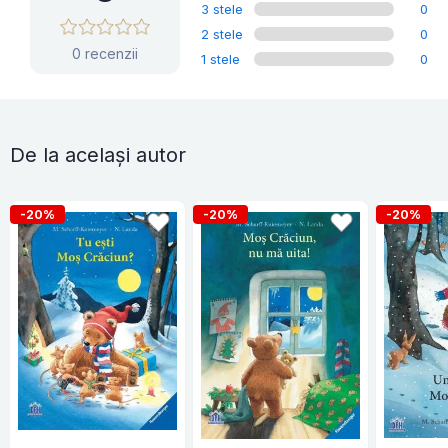
3 stele
0
2 stele
0
0 recenzii
1 stele
0
De la același autor
-20%
-20%
-20%