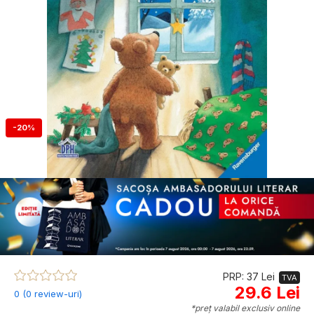
-20%
PRP: 37 Lei
TVA
29.6 Lei
0 (0 review-uri)
*preț valabil exclusiv online