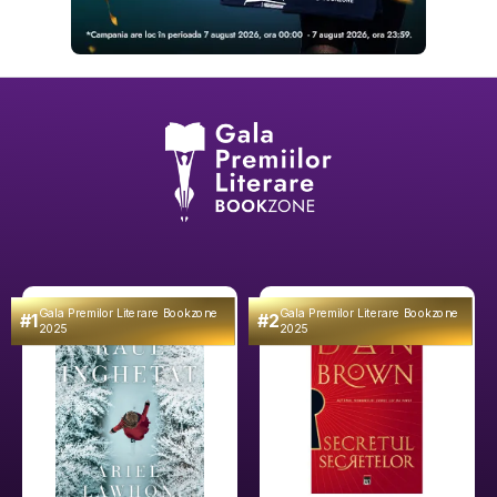
Gala Premilor Literare Bookzone
Gala Premilor Literare Bookzone
#1
#2
2025
2025