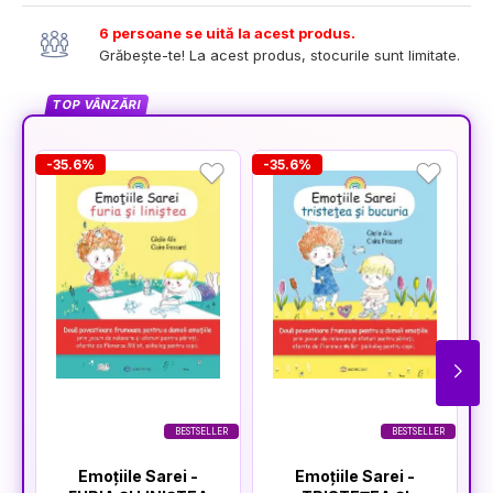
6 persoane se uită la acest produs.
Grăbește-te! La acest produs, stocurile sunt limitate.
TOP VÂNZĂRI
-35.6%
-35.6%
-
BESTSELLER
BESTSELLER
Emoțiile Sarei -
Emoțiile Sarei -