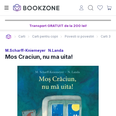
Transport GRATUIT de la 200 lei!
Carti
Carti pentru copii
Povesti si povestiri
Carti 3-5 
M.Scharff-Kniemeyer
N.Landa
Mos Craciun, nu ma uita!