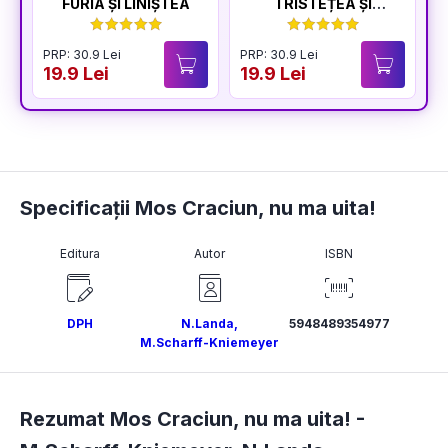
FURIA ȘI LINIȘTEA
TRISTEȚEA ȘI
BUCURIA
PRP: 30.9 Lei
PRP: 30.9 Lei
P
19.9 Lei
19.9 Lei
1
Specificații Mos Craciun, nu ma uita!
Editura
Autor
ISBN
DPH
N.Landa
,
5948489354977
M.Scharff-Kniemeyer
Rezumat Mos Craciun, nu ma uita! -