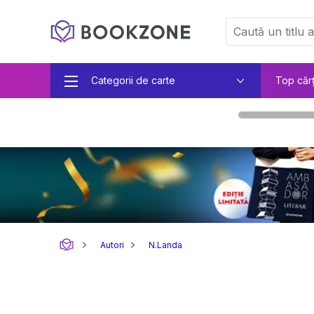
Categorii de carte
Top căr
Autori
N.Landa