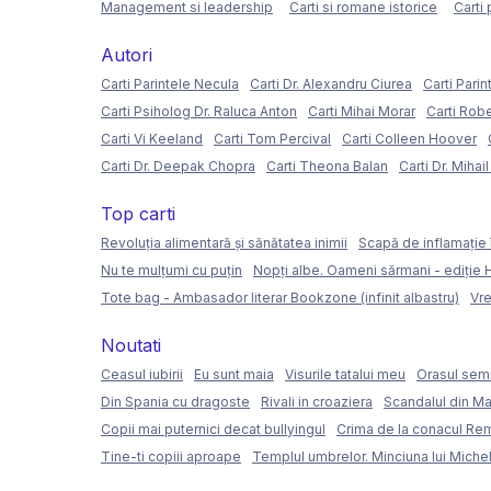
Management si leadership
Carti si romane istorice
Carti 
Autori
Carti Parintele Necula
Carti Dr. Alexandru Ciurea
Carti Parin
Carti Psiholog Dr. Raluca Anton
Carti Mihai Morar
Carti Rob
Carti Vi Keeland
Carti Tom Percival
Carti Colleen Hoover
Carti Dr. Deepak Chopra
Carti Theona Balan
Carti Dr. Mihai
Top carti
Revoluția alimentară și sănătatea inimii
Scapă de inflamație 
Nu te mulțumi cu puțin
Nopți albe. Oameni sărmani - ediție
Tote bag - Ambasador literar Bookzone (infinit albastru)
Vre
Noutati
Ceasul iubirii
Eu sunt maia
Visurile tatalui meu
Orasul semi
Din Spania cu dragoste
Rivali in croaziera
Scandalul din Ma
Copii mai puternici decat bullyingul
Crima de la conacul Re
Tine-ti copiii aproape
Templul umbrelor. Minciuna lui Miche