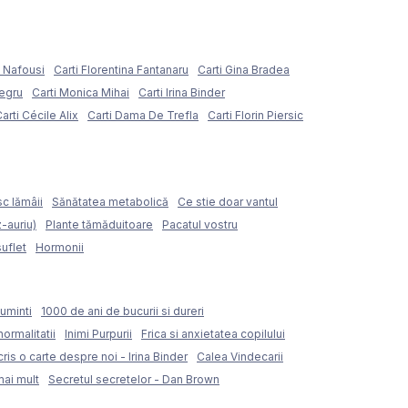
e Nafousi
Carti Florentina Fantanaru
Carti Gina Bradea
Negru
Carti Monica Mihai
Carti Irina Binder
arti Cécile Alix
Carti Dama De Trefla
Carti Florin Piersic
sc lămâii
Sănătatea metabolică
Ce stie doar vantul
z-auriu)
Plante tămăduitoare
Pacatul vostru
suflet
Hormonii
uminti
1000 de ani de bucurii si dureri
normalitatii
Inimi Purpurii
Frica si anxietatea copilului
ris o carte despre noi - Irina Binder
Calea Vindecarii
mai mult
Secretul secretelor - Dan Brown