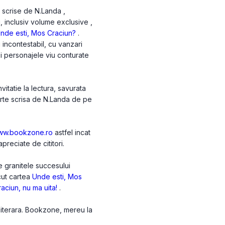
 scrise de N.Landa ,
i, inclusiv volume exclusive ,
nde esti, Mos Craciun?
.
incontestabil, cu vanzari
 si personajele viu conturate
itatie la lectura, savurata
arte scrisa de N.Landa de pe
ww.bookzone.ro
astfel incat
preciate de cititori.
e granitele succesului
acut cartea
Unde esti, Mos
aciun, nu ma uita!
.
 literara. Bookzone, mereu la