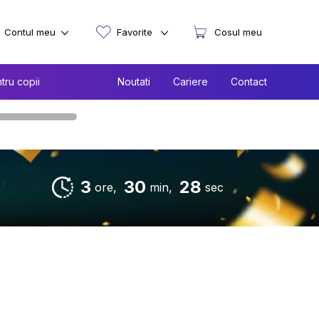
Contul meu
Favorite
Cosul meu
tru copii
Noutati
Cariere
Contact
3
30
28
ore,
min,
sec