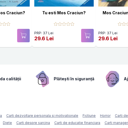
Mos Craciun?
Tu esti Mos Craciun?
Mos Craciun,
PRP: 37 Lei
PRP: 37 Lei
29.6 Lei
29.6 Lei
a calității
Plătești în siguranță
Aj
ca
Carti dezvoltare personala si motivationale
Fictiune
Horror
Carti d
Diete
Carti despre sarcina
Carti de educatie financiara
Carti managem