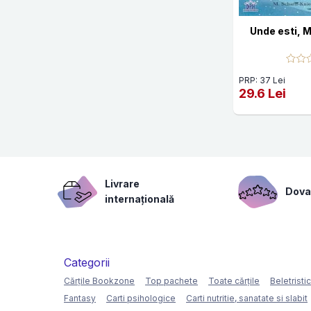
Unde esti, 
PRP: 37 Lei
29.6 Lei
Livrare
Dovad
internațională
Categorii
Cărțile Bookzone
Top pachete
Toate cărțile
Beletristi
Fantasy
Carti psihologice
Carti nutritie, sanatate si slabit