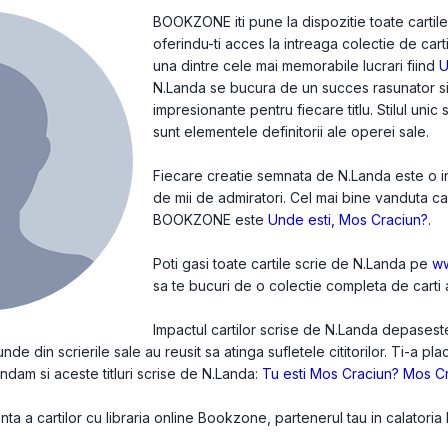
BOOKZONE iti pune la dispozitie toate cartile
oferindu-ti acces la intreaga colectie de cart
una dintre cele mai memorabile lucrari fiind
U
N.Landa se bucura de un succes rasunator si 
impresionante pentru fiecare titlu. Stilul unic
sunt elementele definitorii ale operei sale.
Fiecare creatie semnata de N.Landa este o inv
de mii de admiratori. Cel mai bine vanduta c
BOOKZONE este
Unde esti, Mos Craciun?
.
Poti gasi toate cartile scrie de N.Landa pe
w
sa te bucuri de o colectie completa de carti a
Impactul cartilor scrise de N.Landa depasest
de din scrierile sale au reusit sa atinga sufletele cititorilor. Ti-a pl
andam si aceste titluri scrise de N.Landa:
Tu esti Mos Craciun?
Mos Cr
a a cartilor cu libraria online Bookzone, partenerul tau in calatoria