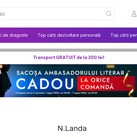
ți de dragoste
Top cărți dezvoltare personală
Top cărți pen
Transport GRATUIT de la 200 lei!
N.Landa