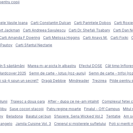
pentru copii
tele Vasile Ioana
Carti Constantin Dulcan
Carti Parintele Dobos
Carti Roxi
ert Jackman
Carti Andreea Savulescu
Carti Dr. Shefali Tsabary
Carti Dan 
Carti Amanda F Doering
Carti Melissa Higgins
Carti Anays M.
Carti Fixiki
C
l Pautov
Carti Sfantul Nectarie
în 5 săptămâni
Marea m-ar picta în albastru
Efectul DOSE
Cât timp înflore
 Hardcover 2025
Semn de carte - lotus (roz-auriu)
Semn de carte - trifoi (ro
i să-ți spun un secret?
Dragă Debbie
Mindreader
Trezirea
Pilde pentru 
lunii
Traiesc a doua oara
After - dupa ce ne-am intalnit
Complexul fetei c
libu
Sase cocori stacojii
Patru regine moarte
Finalul - Off Campus
Mitul 
my
Beladona
Baiatul cel bun
Sfasiere. Seria Wicked Vol.2
Tentatie
Am sc
langelo
Jamila Cuisine Vol. 3
Creierul si misterele sufletului
Poti si meriti 