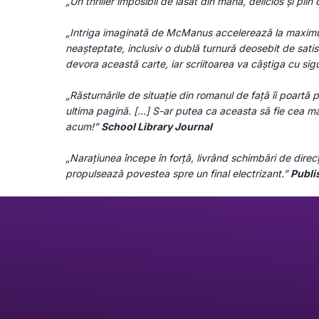
„Un thriller imposibil de lăsat din mână, delicios și plin 
„Intriga imaginată de McManus accelerează la maximum,
neașteptate, inclusiv o dublă turnură deosebit de satisf
devora această carte, iar scriitoarea va câștiga cu sigu
„Răsturnările de situație din romanul de față îi poartă pe
ultima pagină. […] S-ar putea ca aceasta să fie cea m
acum!” 
School Library Journal
„Narațiunea începe în forță, livrând schimbări de direcți
propulsează povestea spre un final electrizant.” 
Publi