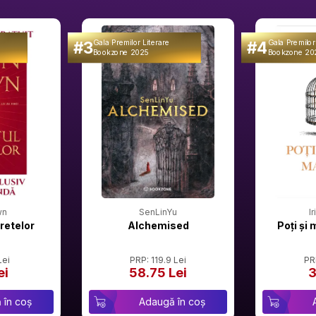
#3
#4
Gala Premilor Literare
Gala Premilor
Bookzone 2025
Bookzone 20
wn
SenLinYu
I
retelor
Alchemised
Poți și 
Lei
PRP: 119.9 Lei
PR
ei
58.75 Lei
3
 în coș
Adaugă în coș