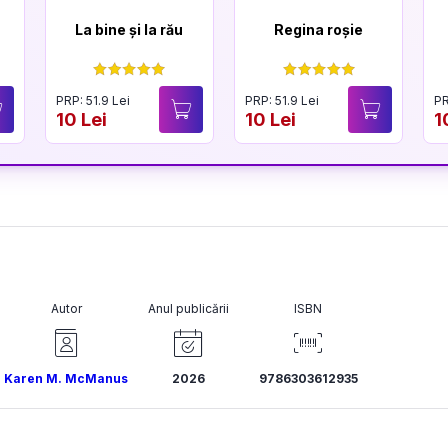
La bine și la rău
Regina roșie
PRP: 51.9 Lei
PRP: 51.9 Lei
PR
10 Lei
10 Lei
1
Autor
Anul publicării
ISBN
Karen M. McManus
2026
9786303612935