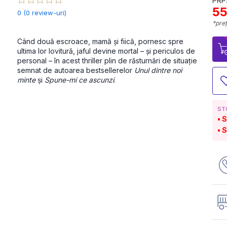
PRP:
55
0 (0 review-uri)
*preț
Când două escroace, mamă și fiică, pornesc spre 
ultima lor lovitură, jaful devine mortal – și periculos de 
personal – în acest thriller plin de răsturnări de situație 
semnat de autoarea bestsellerelor 
Unul dintre noi 
minte
 și 
Spune-mi ce ascunzi
.
ST
S
S