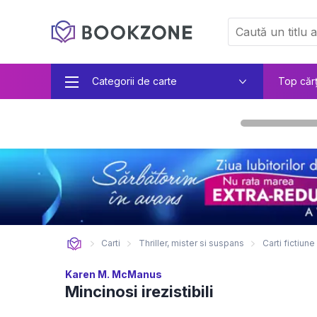
Categorii de carte
Top căr
Carti
Thriller, mister si suspans
Carti fictiune
Karen M. McManus
Mincinosi irezistibili