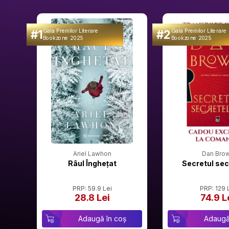
#1
#2
Gala Premilor Literare
Gala Premilor Literare
Bookzone 2025
Bookzone 2025
Ariel Lawhon
Dan Bro
Râul Înghețat
Secretul sec
PRP: 59.9 Lei
PRP: 129 
28.8 Lei
74.9 L
Adaugă în coș
Adaugă