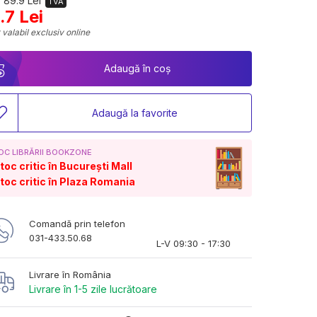
 89.9 Lei
TVA
.7 Lei
 valabil exclusiv online
Adaugă în coș
Adaugă la favorite
OC LIBRĂRII BOOKZONE
toc critic în București Mall
toc critic în Plaza Romania
Comandă prin telefon
031-433.50.68
L-V 09:30 - 17:30
Livrare în România
Livrare în 1-5 zile lucrătoare