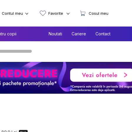
Contul meu
Favorite
Cosul meu
tru copii
Noutati
Cariere
Contact