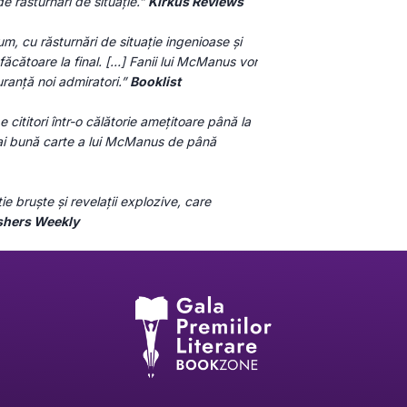
de răsturnări de situaţie.” 
Kirkus Reviews
 cu răsturnări de situaţie ingenioase și 
ăcătoare la final. […] Fanii lui McManus vor 
ranţă noi admiratori.” 
Booklist
 cititori într-o călătorie amețitoare până la 
ai bună carte a lui McManus de până 
e bruște și revelații explozive, care 
shers Weekly