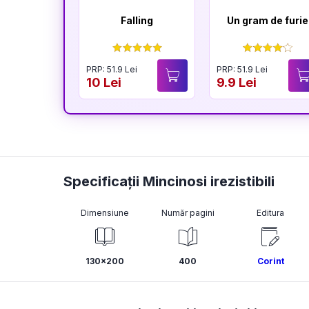
Falling
Un gram de furie
PRP: 51.9 Lei
PRP: 51.9 Lei
10 Lei
9.9 Lei
Specificații Mincinosi irezistibili
Dimensiune
Număr pagini
Editura
130x200
400
Corint