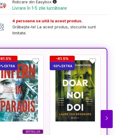
Ridicare din Easybox
Livrare în 1-5 zile lucrătoare
4 persoane se uită la acest produs.
Grăbește-te! La acest produs, stocurile sunt
limitate.
-61.5%
-61.5%
-61.5%
0% EXTRA
-50% EXTRA
-50% EXTRA
BESTSELLER