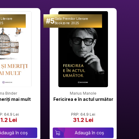
#5
#6
 Literare
Gala Premilor Literare
Gala 
25
Bookzone 2025
Book
rina Binder
Marius Manole
meriți mai mult
Fericirea e în actul următor
P: 64.9 Lei
PRP: 64.9 Lei
1.2 Lei
31.2 Lei
Adaugă în coș
Adaugă în coș