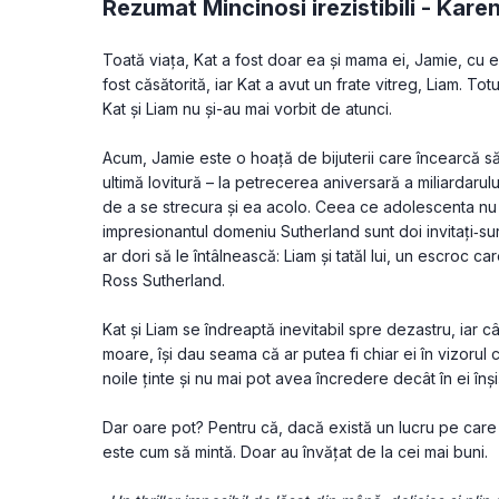
Rezumat Mincinosi irezistibili -
Kare
Toată viaţa, Kat a fost doar ea și mama ei, Jamie, cu 
fost căsătorită, iar Kat a avut un frate vitreg, Liam. Tot
Kat și Liam nu și-au mai vorbit de atunci.
Acum, Jamie este o hoaţă de bijuterii care încearcă să
ultimă lovitură – la petrecerea aniversară a miliardarul
de a se strecura și ea acolo. Ceea ce adolescenta nu ș
impresionantul domeniu Sutherland sunt doi invitaţi‑su
ar dori să le întâlnească: Liam și tatăl lui, un escroc car
Ross Sutherland.
Kat și Liam se îndreaptă inevitabil spre dezastru, iar c
moare, își dau seama că ar putea fi chiar ei în vizorul cr
noile ţinte și nu mai pot avea încredere decât în ei înșiș
Dar oare pot? Pentru că, dacă există un lucru pe care atâ
este cum să mintă. Doar au învăţat de la cei mai buni.