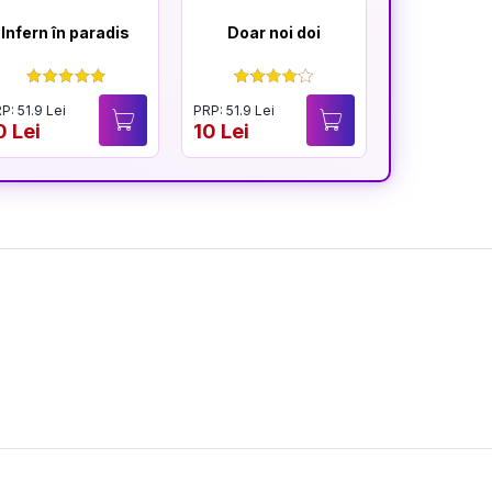
Infern în paradis
Doar noi doi
Răzbun
P: 51.9 Lei
PRP: 51.9 Lei
PRP: 51.9 Lei
0 Lei
10 Lei
10 Lei