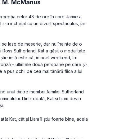
n M. McManus
excepţia celor 48 de ore în care Jamie a 
ul s-a încheiat cu un divorţ spectaculos, iar 
 se lase de meserie, dar nu înainte de o 
ui Ross Sutherland. Kat a găsit o modalitate 
tie însă este că, în acel weekend, la 
rpriză – ultimele două persoane pe care și-
e a pus ochii pe cea mai tânără fiică a lui 
ând unul dintre membrii familiei Sutherland 
iminalului. Dintr-odată, Kat și Liam devin 
i.
t Kat, cât și Liam îl știu foarte bine, acela 