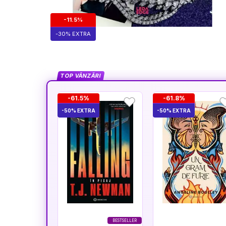
-11.5%
-30% EXTRA
TOP VÂNZĂRI
-61.5%
-61.8%
-50% EXTRA
-50% EXTRA
BESTSELLER