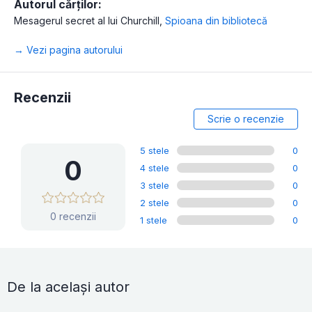
Autorul cărților:
Mesagerul secret al lui Churchill
,
Spioana din bibliotecă
→ Vezi pagina autorului
Recenzii
Scrie o recenzie
5 stele
0
0
4 stele
0
3 stele
0
2 stele
0
0 recenzii
1 stele
0
De la același autor