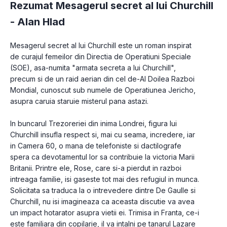
Rezumat Mesagerul secret al lui Churchill
-
Alan Hlad
Mesagerul secret al lui Churchill este un roman inspirat 
de curajul femeilor din Directia de Operatiuni Speciale 
(SOE), asa-numita "armata secreta a lui Churchill", 
precum si de un raid aerian din cel de-Al Doilea Razboi 
Mondial, cunoscut sub numele de Operatiunea Jericho, 
asupra caruia staruie misterul pana astazi.

In buncarul Trezoreriei din inima Londrei, figura lui 
Churchill insufla respect si, mai cu seama, incredere, iar 
in Camera 60, o mana de telefoniste si dactilografe 
spera ca devotamentul lor sa contribuie la victoria Marii 
Britanii. Printre ele, Rose, care si-a pierdut in razboi 
intreaga familie, isi gaseste tot mai des refugiul in munca. 
Solicitata sa traduca la o intrevedere dintre De Gaulle si 
Churchill, nu isi imagineaza ca aceasta discutie va avea 
un impact hotarator asupra vietii ei. Trimisa in Franta, ce-i 
este familiara din copilarie, il va intalni pe tanarul Lazare 