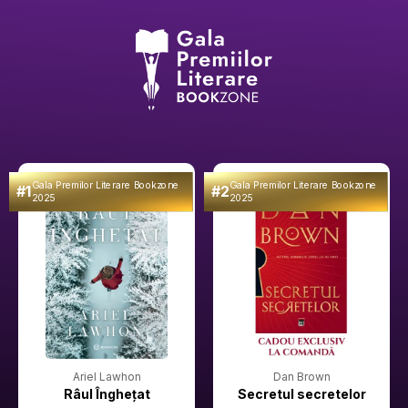
Gala Premilor Literare Bookzone
Gala Premilor Literare Bookzone
#1
#2
2025
2025
Ariel Lawhon
Dan Brown
Râul Înghețat
Secretul secretelor