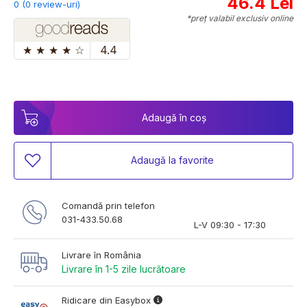
46.4 Lei
0 (0 review-uri)
*preț valabil exclusiv online
★
★
★
★
☆
4.4
Adaugă în coș
Adaugă la favorite
Comandă prin telefon
031-433.50.68
L-V 09:30 - 17:30
Livrare în România
Livrare în 1-5 zile lucrătoare
Ridicare din Easybox