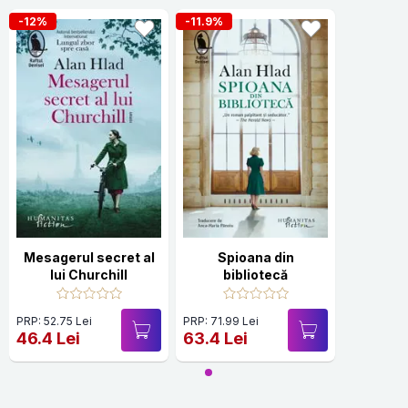
-12%
-11.9%
Mesagerul secret al
Spioana din
lui Churchill
bibliotecă
PRP: 52.75 Lei
PRP: 71.99 Lei
46.4 Lei
63.4 Lei