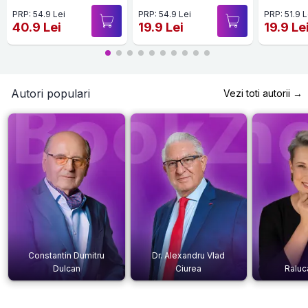
PRP: 54.9 Lei
PRP: 54.9 Lei
PRP: 51.9 L
40.9 Lei
19.9 Lei
19.9 Le
Autori populari
Vezi toti autorii →
Constantin Dumitru
Dr. Alexandru Vlad
Dulcan
Ciurea
Raluc