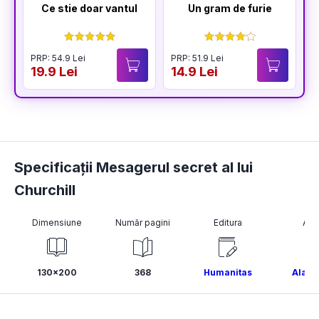
Ce stie doar vantul
Un gram de furie
PRP: 54.9 Lei
PRP: 51.9 Lei
P
19.9 Lei
14.9 Lei
1
Specificații Mesagerul secret al lui
Churchill
Dimensiune
Număr pagini
Editura
Aut
130x200
368
Humanitas
Alan 