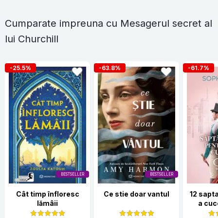
Cumparate impreuna cu Mesagerul secret al
lui Churchill
-25.5%
-63.8%
-61.7%
BESTSELLER
BESTSELLER
Cât timp înfloresc
Ce stie doar vantul
12 sapt
lămâii
a cuc