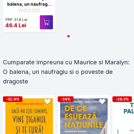
balena, un naufragiu
si o poveste de
dragoste
PRP: 51.8 Lei
46.4 Lei
Cumparate impreuna cu Maurice si Maralyn:
O balena, un naufragiu si o poveste de
dragoste
-32.9%
-34%
-28.3%