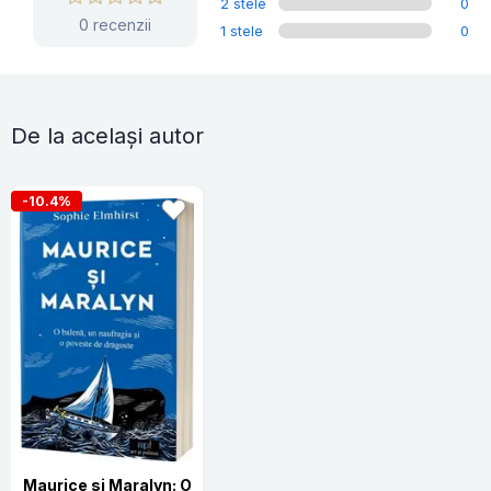
2 stele
0
0 recenzii
1 stele
0
De la același autor
-10.4%
Maurice si Maralyn: O