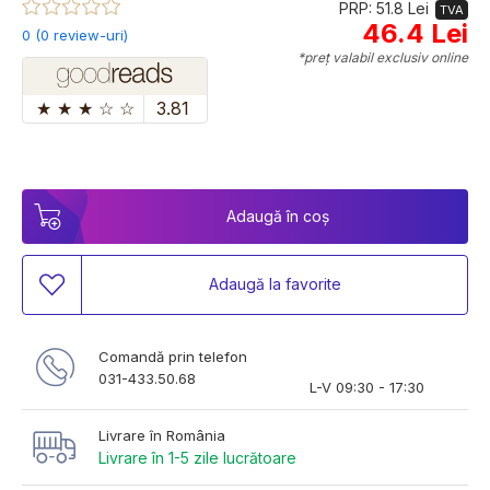
PRP: 51.8 Lei
TVA
46.4 Lei
0 (0 review-uri)
*preț valabil exclusiv online
★
★
★
☆
☆
3.81
Adaugă în coș
Adaugă la favorite
Comandă prin telefon
031-433.50.68
L-V 09:30 - 17:30
Livrare în România
Livrare în 1-5 zile lucrătoare