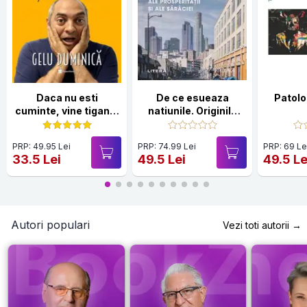
Daca nu esti
De ce esueaza
Patolog
cuminte, vine tiganul
natiunile. Originile
si te fura!
puterii, ale
prosperitatii si ale
PRP: 49.95 Lei
PRP: 74.99 Lei
PRP: 69 Le
saraciei
33.5 Lei
49.5 Lei
49.5 Le
Autori populari
Vezi toti autorii →