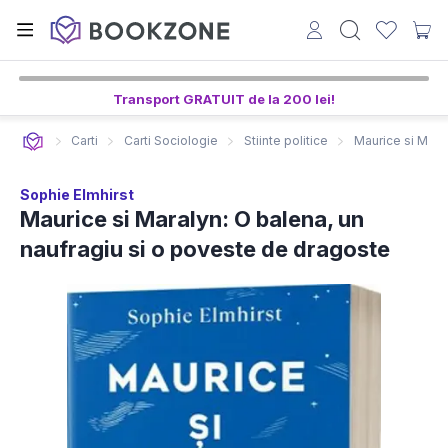
Transport GRATUIT de la 200 lei!
Carti
Carti Sociologie
Stiinte politice
Maurice si Mara
Sophie Elmhirst
Maurice si Maralyn: O balena, un
naufragiu si o poveste de dragoste