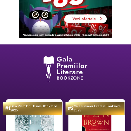
Gala Premilor Literare Bookzone
Gala Premilor Literare Bookzone
#1
#2
2025
2025