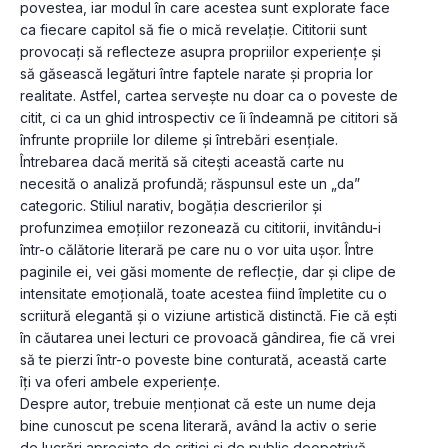
povestea, iar modul în care acestea sunt explorate face 
ca fiecare capitol să fie o mică revelație. Cititorii sunt 
provocați să reflecteze asupra propriilor experiențe și 
să găsească legături între faptele narate și propria lor 
realitate. Astfel, cartea servește nu doar ca o poveste de 
citit, ci ca un ghid introspectiv ce îi îndeamnă pe cititori să 
înfrunte propriile lor dileme și întrebări esențiale.
Întrebarea dacă merită să citești această carte nu 
necesită o analiză profundă; răspunsul este un „da” 
categoric. Stiliul narativ, bogăția descrierilor și 
profunzimea emoțiilor rezonează cu cititorii, invitându-i 
într-o călătorie literară pe care nu o vor uita ușor. Între 
paginile ei, vei găsi momente de reflecție, dar și clipe de 
intensitate emoțională, toate acestea fiind împletite cu o 
scriitură elegantă și o viziune artistică distinctă. Fie că ești 
în căutarea unei lecturi ce provoacă gândirea, fie că vrei 
să te pierzi într-o poveste bine conturată, această carte 
îți va oferi ambele experiențe.
Despre autor, trebuie menționat că este un nume deja 
bine cunoscut pe scena literară, având la activ o serie 
de lucrări apreciate de critici și de public deopotrivă. 