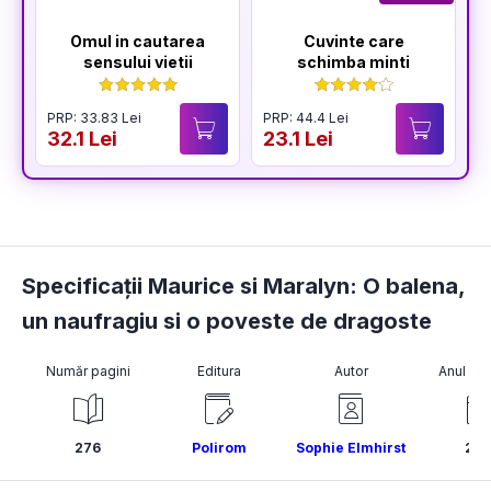
Omul in cautarea
Cuvinte care
sensului vietii
schimba minti
PRP: 33.83 Lei
PRP: 44.4 Lei
P
32.1 Lei
23.1 Lei
3
Specificații Maurice si Maralyn: O balena,
un naufragiu si o poveste de dragoste
Număr pagini
Editura
Autor
Anul pub
276
Polirom
Sophie Elmhirst
202