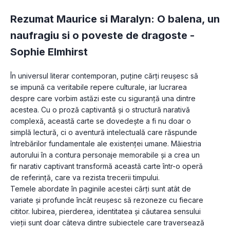
Rezumat Maurice si Maralyn: O balena, un
naufragiu si o poveste de dragoste -
Sophie Elmhirst
În universul literar contemporan, puține cărți reușesc să 
se impună ca veritabile repere culturale, iar lucrarea 
despre care vorbim astăzi este cu siguranță una dintre 
acestea. Cu o proză captivantă și o structură narativă 
complexă, această carte se dovedește a fi nu doar o 
simplă lectură, ci o aventură intelectuală care răspunde 
întrebărilor fundamentale ale existenței umane. Măiestria 
autorului în a contura personaje memorabile și a crea un 
fir narativ captivant transformă această carte într-o operă 
de referință, care va rezista trecerii timpului.
Temele abordate în paginile acestei cărți sunt atât de 
variate și profunde încât reușesc să rezoneze cu fiecare 
cititor. Iubirea, pierderea, identitatea și căutarea sensului 
vieții sunt doar câteva dintre subiectele care traversează 