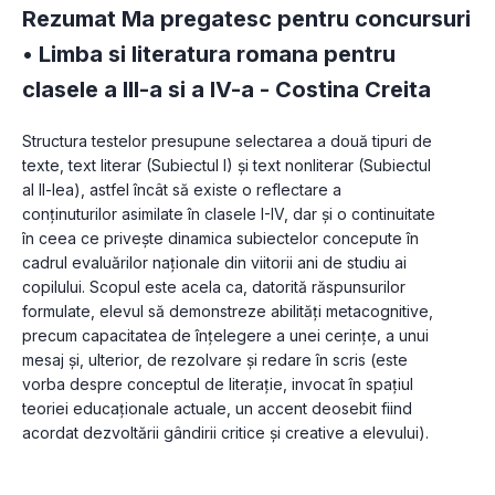
Rezumat Ma pregatesc pentru concursuri
• Limba si literatura romana pentru
clasele a III-a si a IV-a -
Costina Creita
Structura testelor presupune selectarea a două tipuri de 
texte, text literar (Subiectul I) și text nonliterar (Subiectul  
al II-lea), astfel încât să existe o reflectare a 
conținuturilor asimilate în clasele I-IV, dar și o continuitate 
în ceea ce privește dinamica subiectelor concepute în 
cadrul evaluărilor naționale din viitorii ani de studiu ai 
copilului. Scopul este acela ca, datorită răspunsurilor 
formulate, elevul să demonstreze abilități metacognitive, 
precum capacitatea de înțelegere a unei cerințe, a unui 
mesaj și, ulterior, de rezolvare și redare în scris (este 
vorba despre conceptul de literație, invocat în spaţiul 
teoriei educaționale actuale, un accent deosebit fiind 
acordat dezvoltării gândirii critice și creative a elevului).