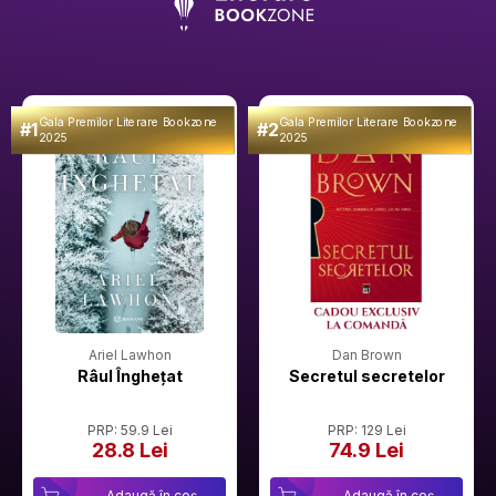
Gala Premilor Literare Bookzone
Gala Premilor Literare Bookzone
#1
#2
2025
2025
Ariel Lawhon
Dan Brown
Râul Înghețat
Secretul secretelor
PRP: 59.9 Lei
PRP: 129 Lei
28.8 Lei
74.9 Lei
Adaugă în coș
Adaugă în coș