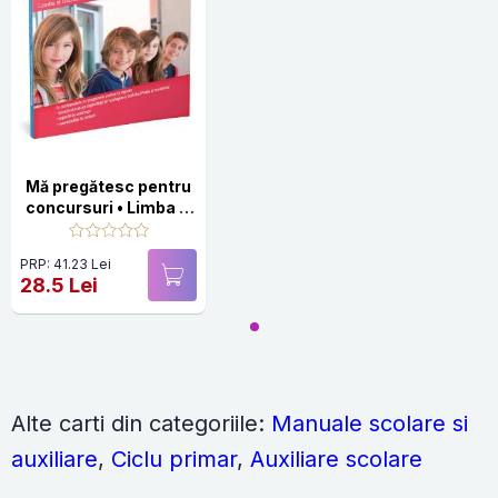
Mă pregătesc pentru
concursuri • Limba și
literatura română
pentru clasele a III-a
PRP: 41.23 Lei
și a IV-a
28.5 Lei
Alte carti din categoriile:
Manuale scolare si
auxiliare
,
Ciclu primar
,
Auxiliare scolare