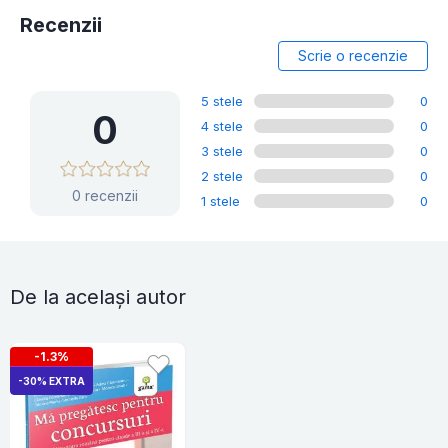
Recenzii
Scrie o recenzie
5 stele
0
0
4 stele
0
3 stele
0
2 stele
0
0 recenzii
1 stele
0
De la același autor
-1.3%
-30% EXTRA