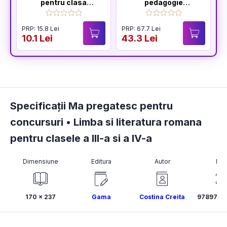
pentru clasa
pedagogie
pregatitoare
generală: Ghid
pentru pregătirea
PRP: 15.8 Lei
PRP: 67.7 Lei
P
examenelor de
10.1 Lei
43.3 Lei
5
titularizare,
definitivat și gradul
didactic II
Specificații Ma pregatesc pentru
concursuri • Limba si literatura romana
pentru clasele a III-a si a IV-a
Dimensiune
Editura
Autor
ISB
170 × 237
Gama
Costina Creita
9789731