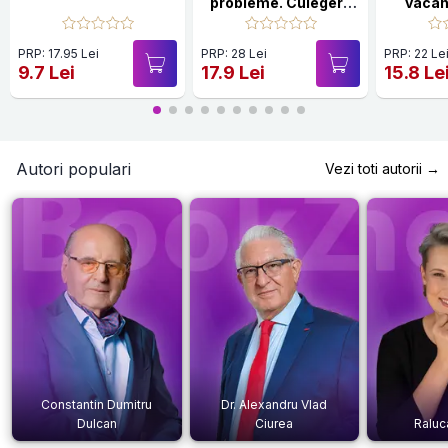
probleme. Culegere
vacan
de matematică.
Clasa 2
PRP: 17.95 Lei
PRP: 28 Lei
PRP: 22 Le
9.7 Lei
17.9 Lei
15.8 Le
Autori populari
Vezi toti autorii →
Constantin Dumitru
Dr. Alexandru Vlad
Dulcan
Ciurea
Raluc