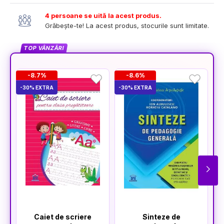
4 persoane se uită la acest produs.
Grăbește-te! La acest produs, stocurile sunt limitate.
TOP VÂNZĂRI
-8.7%
-8.6%
-30% EXTRA
-30% EXTRA
-4
Caiet de scriere
Sinteze de