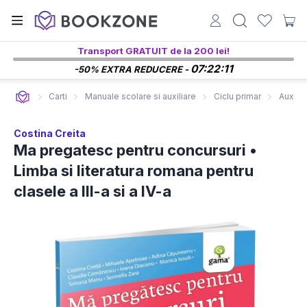
Transport GRATUIT de la 200 lei!
07:22:10
-50% EXTRA REDUCERE -
Carti
Manuale scolare si auxiliare
Ciclu primar
Auxilia
Costina Creita
Ma pregatesc pentru concursuri •
Limba si literatura romana pentru
clasele a III-a si a IV-a