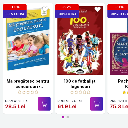
-1.3%
-5.2%
-11%
-30% EXTRA
-30% EXTRA
-30% EXTR
Mă pregătesc pentru
100 de fotbalişti
Pach
concursuri •
legendari
K
Matematica pentru
clasa a IV-a
PRP: 41.23 Lei
PRP: 93.24 Lei
PRP: 120.8
28.5 Lei
61.9 Lei
75.3 Le