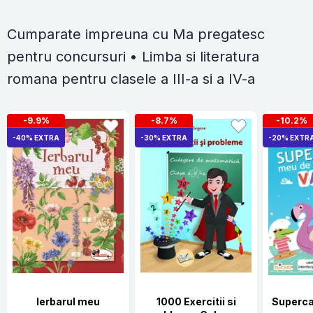
Cumparate impreuna cu Ma pregatesc
pentru concursuri • Limba si literatura
romana pentru clasele a III-a si a IV-a
-9.9%
-8.7%
-10.2%
-40% EXTRA
-30% EXTRA
-20% EXTR
Ierbarul meu
1000 Exercitii si
Superca