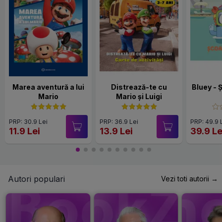
Marea aventură a lui
Distrează-te cu
Bluey - 
Mario
Mario și Luigi
PRP: 30.9 Lei
PRP: 36.9 Lei
PRP: 49.9 
11.9 Lei
13.9 Lei
39.9 Le
Autori populari
Vezi toti autorii →