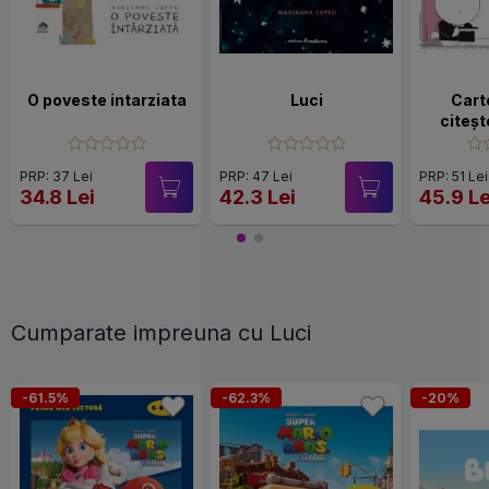
O poveste intarziata
Luci
Carte
citeșt
PRP: 37 Lei
PRP: 47 Lei
PRP: 51 Lei
34.8 Lei
42.3 Lei
45.9 Le
Cumparate impreuna cu Luci
-61.5%
-62.3%
-20%