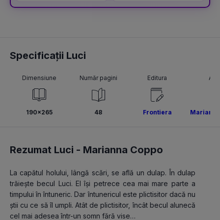
Specificații Luci
Dimensiune
Număr pagini
Editura
Aut
190x265
48
Frontiera
Marianna
Rezumat Luci -
Marianna Coppo
La capătul holului, lângă scări, se află un dulap. În dulap 
trăiește becul Luci. El își petrece cea mai mare parte a 
timpului în întuneric. Dar întunericul este plictisitor dacă nu 
știi cu ce să îl umpli. Atât de plictisitor, încât becul alunecă 
cel mai adesea într-un somn fără vise…