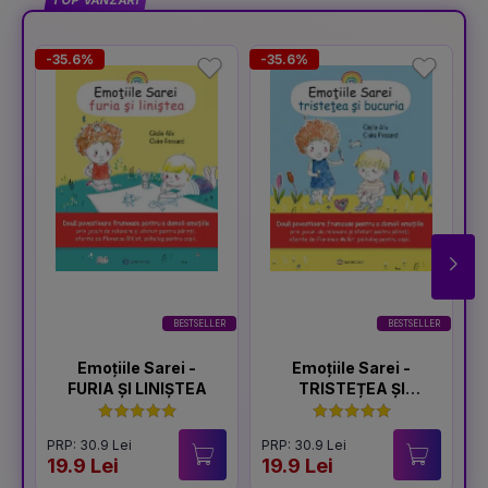
TOP VÂNZĂRI
-35.6%
-35.6%
-
BESTSELLER
BESTSELLER
Emoțiile Sarei -
Emoțiile Sarei -
FURIA ȘI LINIȘTEA
TRISTEȚEA ȘI
BUCURIA
PRP: 30.9 Lei
PRP: 30.9 Lei
P
19.9 Lei
19.9 Lei
1