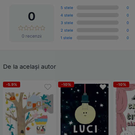
5 stele
0
0
4 stele
0
3 stele
0
2 stele
0
0 recenzii
1 stele
0
De la același autor
-5.9%
-10%
-10%