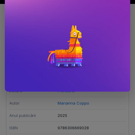
Detalii produs
Luci
Dimensiune
190x265
Număr pagini
48
Editura
Frontiera
Autor
Marianna Coppo
Anul publicării
2025
ISBN
9786306669028