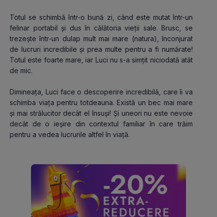
Totul se schimbă într-o bună zi, când este mutat într-un 
felinar portabil și dus în călătoria vieții sale. Brusc, se 
trezește într-un dulap mult mai mare (natura), înconjurat 
de lucruri incredibile și prea multe pentru a fi numărate! 
Totul este foarte mare, iar Luci nu s-a simțit niciodată atât 
de mic.
Dimineața, Luci face o descoperire incredibilă, care îi va 
schimba viața pentru totdeauna. Există un bec mai mare 
și mai strălucitor decât el însuși! Și uneori nu este nevoie 
decât de o ieșire din contextul familiar în care trăim 
pentru a vedea lucrurile altfel în viață.