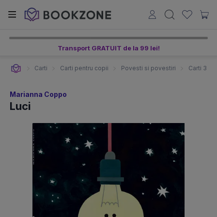
Transport GRATUIT de la 99 lei!
Carti
Carti pentru copii
Povesti si povestiri
Carti 3-5 
Marianna Coppo
Luci