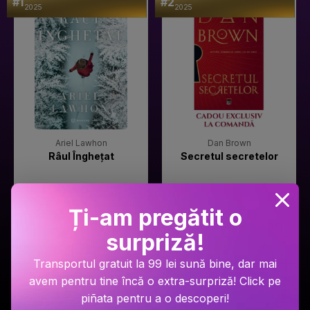
#1
#2
2025
2025
Ariel Lawhon
Dan Brown
Râul Înghețat
Secretul secretelor
PRP: 59.9 Lei
PRP: 129 Lei
49.9 Lei
94.9 Lei
Ți-am pregătit o
Adaugă în coș
Adaugă în coș
surpriză!
Transportul gratuit la 99 lei sună bine, dar mai
avem pentru tine încă o extra-surpriză! Click pe
piñata pentru a o descoperi!