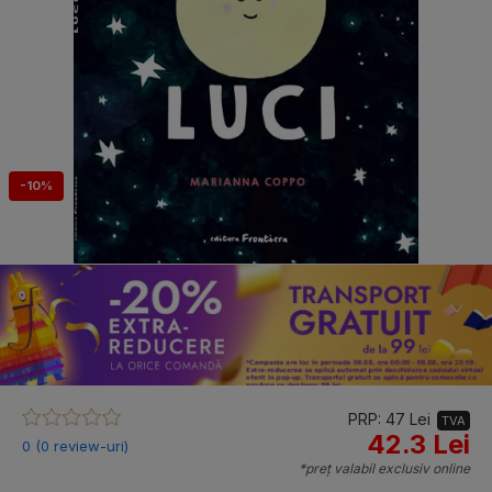
-10%
PRP: 47 Lei
TVA
42.3 Lei
0 (0 review-uri)
*preț valabil exclusiv online